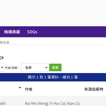
機構典藏
SDGs
果檢索
ga
作者/紀錄：
顯示 1 到 1 筆資料，總共 1 筆
作者
來源出版物
with
Rui-Min Weng; Yi-Hui Cai; Nian-Zu