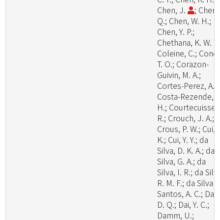
Chen, J.
; Chen,
Q.; Chen, W. H.;
Chen, Y. P.;
Chethana, K. W. T.
Coleine, C.; Cond
T. O.; Corazon-
Guivin, M. A.;
Cortes-Perez, A.;
Costa-Rezende, D
H.; Courtecuisse,
R.; Crouch, J. A.;
Crous, P. W.; Cui, 
K.; Cui, Y. Y.; da
Silva, D. K. A.; da
Silva, G. A.; da
Silva, I. R.; da Silv
R. M. F.; da Silva
Santos, A. C.; Dai,
D. Q.; Dai, Y. C.;
Damm, U.;