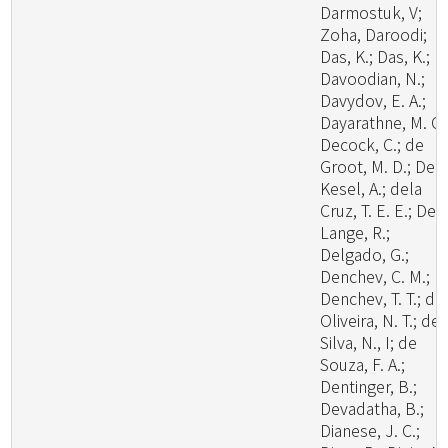
Darmostuk, V;
Zoha, Daroodi;
Das, K.; Das, K.;
Davoodian, N.;
Davydov, E. A.;
Dayarathne, M. C.
Decock, C.; de
Groot, M. D.; De
Kesel, A.; dela
Cruz, T. E. E.; De
Lange, R.;
Delgado, G.;
Denchev, C. M.;
Denchev, T. T.; de
Oliveira, N. T.; de
Silva, N., I; de
Souza, F. A.;
Dentinger, B.;
Devadatha, B.;
Dianese, J. C.;