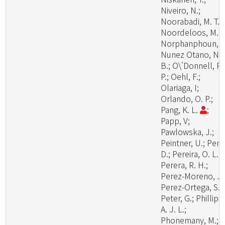
Niveiro, N.;
Noorabadi, M. T.;
Noordeloos, M. E
Norphanphoun, C
Nunez Otano, N.
B.; O\'Donnell, R.
P.; Oehl, F.;
Olariaga, I;
Orlando, O. P.;
Pang, K. L.
;
Papp, V;
Pawlowska, J.;
Peintner, U.; Pem
D.; Pereira, O. L.;
Perera, R. H.;
Perez-Moreno, J.
Perez-Ortega, S.;
Peter, G.; Phillips,
A. J. L.;
Phonemany, M.;