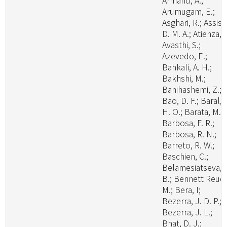
Armand, A.;
Arumugam, E.;
Asghari, R.; Assis,
D. M. A.; Atienza, V
Avasthi, S.;
Azevedo, E.;
Bahkali, A. H.;
Bakhshi, M.;
Banihashemi, Z.;
Bao, D. F.; Baral,
H. O.; Barata, M.;
Barbosa, F. R.;
Barbosa, R. N.;
Barreto, R. W.;
Baschien, C.;
Belamesiatseva, 
B.; Bennett Reuel
M.; Bera, I;
Bezerra, J. D. P.;
Bezerra, J. L.;
Bhat, D. J.;