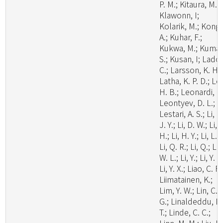
P. M.; Kitaura, M. J
Klawonn, I;
Kolarik, M.; Kong,
A.; Kuhar, F.;
Kukwa, M.; Kumar
S.; Kusan, I; Lado,
C.; Larsson, K. H.;
Latha, K. P. D.; Le
H. B.; Leonardi, M
Leontyev, D. L.;
Lestari, A. S.; Li, C
J. Y.; Li, D. W.; Li,
H.; Li, H. Y.; Li, L.;
Li, Q. R.; Li, Q.; Li,
W. L.; Li, Y.; Li, Y. C
Li, Y. X.; Liao, C. F.
Liimatainen, K.;
Lim, Y. W.; Lin, C.
G.; Linaldeddu, B
T.; Linde, C. C.;