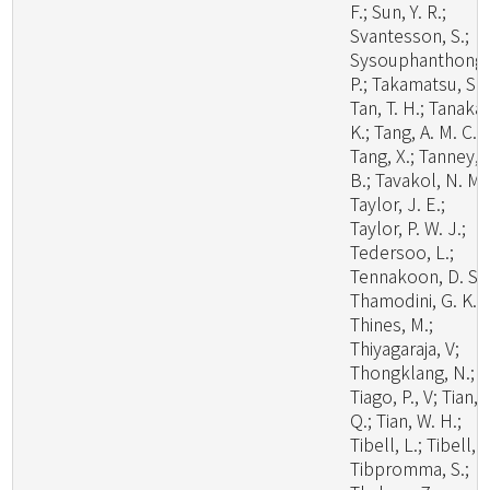
F.; Sun, Y. R.;
Svantesson, S.;
Sysouphanthong,
P.; Takamatsu, S.;
Tan, T. H.; Tanaka,
K.; Tang, A. M. C.;
Tang, X.; Tanney, 
B.; Tavakol, N. M.
Taylor, J. E.;
Taylor, P. W. J.;
Tedersoo, L.;
Tennakoon, D. S.;
Thamodini, G. K.;
Thines, M.;
Thiyagaraja, V;
Thongklang, N.;
Tiago, P., V; Tian,
Q.; Tian, W. H.;
Tibell, L.; Tibell, S
Tibpromma, S.;