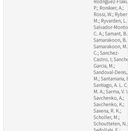
Rodriguez-Flakus
P.; Ronikier, A.;
Rossi, W.; Ryberg
M.; Ryvarden, L. R
Salvador-Montoy
C. A.; Samant, B.;
Samarakoon, B. C
Samarakoon, M.
C.; Sanchez-
Castro, I; Sanchez
Garcia, M.;
Sandoval-Denis,
M.; Santamaria, B.
Santiago, A. L. C.
M. A.; Sarma, V. V.;
Savchenko, A.;
Savchenko, K.;
Saxena, R. K.;
Scholler, M.;
Schoutteten, N.;
Seifollahi, E.;