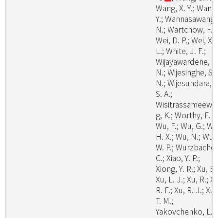
Wang, X. Y.; Wang
Y.; Wannasawang,
N.; Wartchow, F.;
Wei, D. P.; Wei, X.
L.; White, J. F.;
Wijayawardene, N
N.; Wijesinghe, S.
N.; Wijesundara, D
S. A.;
Wisitrassameewo
g, K.; Worthy, F. R.
Wu, F.; Wu, G.; Wu
H. X.; Wu, N.; Wu,
W. P.; Wurzbacher
C.; Xiao, Y. P.;
Xiong, Y. R.; Xu, B.
Xu, L. J.; Xu, R.; X
R. F.; Xu, R. J.; Xu,
T. M.;
Yakovchenko, L.;