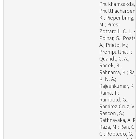
Phukhamsakda, C
Phutthacharoen,
K.; Piepenbring,
M.; Pires-
Zottarelli, C. L. A.
Poinar, G.; Posta,
A.; Prieto, M.;
Promputtha, I;
Quandt, C. A.;
Radek, R.;
Rahnama, K.; Raj,
K. N. A.;
Rajeshkumar, K. C
Rama, T.;
Rambold, G.;
Ramirez-Cruz, V;
Rasconi, S.;
Rathnayaka, A. R.;
Raza, M.; Ren, G.
C.; Robledo, G. L.