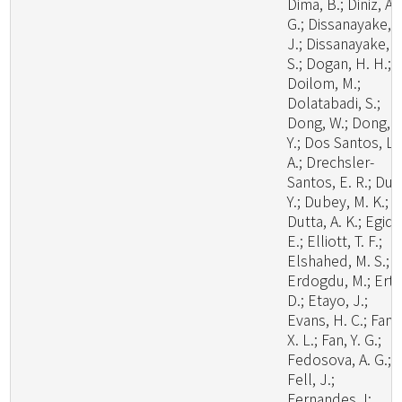
Dima, B.; Diniz, A.
G.; Dissanayake, A
J.; Dissanayake, L
S.; Dogan, H. H.;
Doilom, M.;
Dolatabadi, S.;
Dong, W.; Dong, Z
Y.; Dos Santos, L.
A.; Drechsler-
Santos, E. R.; Du, 
Y.; Dubey, M. K.;
Dutta, A. K.; Egidi,
E.; Elliott, T. F.;
Elshahed, M. S.;
Erdogdu, M.; Ertz
D.; Etayo, J.;
Evans, H. C.; Fan,
X. L.; Fan, Y. G.;
Fedosova, A. G.;
Fell, J.;
Fernandes, I;