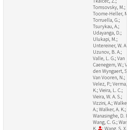
Tkalcec, Z.;
Tomsovsky, M.;
Toome-Heller, M.
Torruella, G.;
Tsurykau, A.;
Udayanga, D.;
Ulukapi, M.;
Untereiner, W. A.;
Uzunov, B. A.;
Valle, L. G.; Van
Caenegem, W.; V
den Wyngaert, S.;
Van Vooren, N.;
Velez, P.; Verma, 
K.; Vieira, L. C.;
Vieira, W. A. S.;
Vizzini, A.; Walker,
A.; Walker, A. K.;
Wanasinghe, D. N.
Wang, C. G.; Wang
K.
; Wang, S. X.;