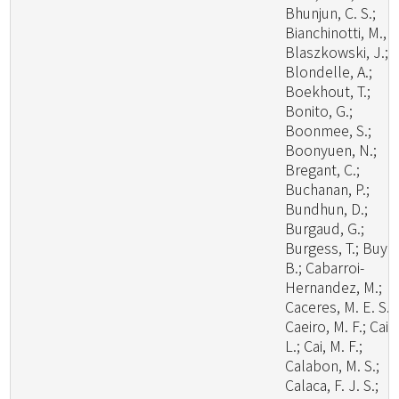
Bhunjun, C. S.;
Bianchinotti, M., V
Blaszkowski, J.;
Blondelle, A.;
Boekhout, T.;
Bonito, G.;
Boonmee, S.;
Boonyuen, N.;
Bregant, C.;
Buchanan, P.;
Bundhun, D.;
Burgaud, G.;
Burgess, T.; Buyc
B.; Cabarroi-
Hernandez, M.;
Caceres, M. E. S.;
Caeiro, M. F.; Cai,
L.; Cai, M. F.;
Calabon, M. S.;
Calaca, F. J. S.;