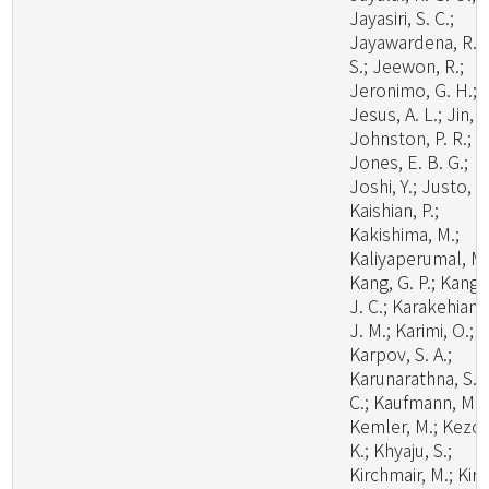
Jayasiri, S. C.;
Jayawardena, R.
S.; Jeewon, R.;
Jeronimo, G. H.;
Jesus, A. L.; Jin, J
Johnston, P. R.;
Jones, E. B. G.;
Joshi, Y.; Justo, A.
Kaishian, P.;
Kakishima, M.;
Kaliyaperumal, M.
Kang, G. P.; Kang,
J. C.; Karakehian,
J. M.; Karimi, O.;
Karpov, S. A.;
Karunarathna, S.
C.; Kaufmann, M.;
Kemler, M.; Kezo,
K.; Khyaju, S.;
Kirchmair, M.; Kirk