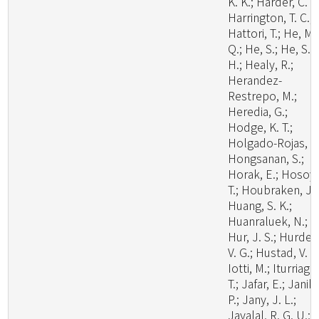
K. K.; Harder, C. B
Harrington, T. C.;
Hattori, T.; He, M.
Q.; He, S.; He, S.
H.; Healy, R.;
Herandez-
Restrepo, M.;
Heredia, G.;
Hodge, K. T.;
Holgado-Rojas, M
Hongsanan, S.;
Horak, E.; Hosoya
T.; Houbraken, J.;
Huang, S. K.;
Huanraluek, N.;
Hur, J. S.; Hurdea
V. G.; Hustad, V. P.
Iotti, M.; Iturriaga,
T.; Jafar, E.; Janik,
P.; Jany, J. L.;
Jayalal, R. G. U.;