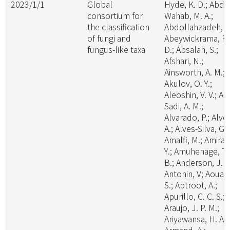
2023/1/1
Global
Hyde, K. D.; Abde
consortium for
Wahab, M. A.;
the classification
Abdollahzadeh, J.
of fungi and
Abeywickrama, P.
fungus-like taxa
D.; Absalan, S.;
Afshari, N.;
Ainsworth, A. M.;
Akulov, O. Y.;
Aleoshin, V. V.; Al-
Sadi, A. M.;
Alvarado, P.; Alve
A.; Alves-Silva, G.;
Amalfi, M.; Amira,
Y.; Amuhenage, T.
B.; Anderson, J. L
Antonin, V; Aouali
S.; Aptroot, A.;
Apurillo, C. C. S.;
Araujo, J. P. M.;
Ariyawansa, H. A.;