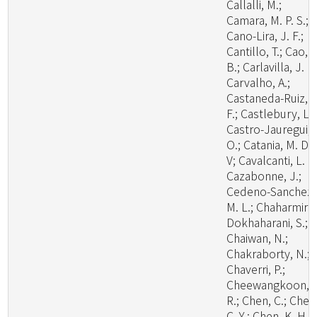
Callalli, M.;
Camara, M. P. S.;
Cano-Lira, J. F.;
Cantillo, T.; Cao,
B.; Carlavilla, J. R.
Carvalho, A.;
Castaneda-Ruiz, R
F.; Castlebury, L.;
Castro-Jauregui,
O.; Catania, M. D.,
V; Cavalcanti, L. H
Cazabonne, J.;
Cedeno-Sanchez,
M. L.; Chaharmiri-
Dokhaharani, S.;
Chaiwan, N.;
Chakraborty, N.;
Chaverri, P.;
Cheewangkoon,
R.; Chen, C.; Chen
C. Y.; Chen, K. H.;