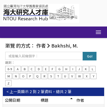
Skip
navigation
瀏覽 的方式： 作者
Bakhshi, M.
或
是
輸
跳到：
入
0-9
A
B
C
D
E
F
G
H
I
J
K
L
前
幾
M
N
O
P
Q
R
S
T
U
V
W
X
Y
個
Z
字：
< 上一頁
顯示 2 到 2 筆資料，總共 2 筆
公開日期
標題
作者