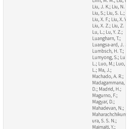
Linn, M. M.; Liu, F.
Liu, J. K.; Liu, N. G
Liu, S.; Liu, S. L.;
Liu, X. F.; Liu, X. Y.;
Liu, X. Z.; Liu, Z. B
Lu, L.; Lu, Y. Z.;
Luangharn, T.;
Luangsa-ard, J. J.
Lumbsch, H. T.;
Lumyong, S.; Luo
L.; Luo, M.; Luo, Z
L.; Ma, J.;
Machado, A. R.;
Madagammana, A
D.; Madrid, H.;
Magurno, F.;
Magyar, D.;
Mahadevan, N.;
Maharachchikum
ura, S. S. N.;
Maimaiti, Y.;