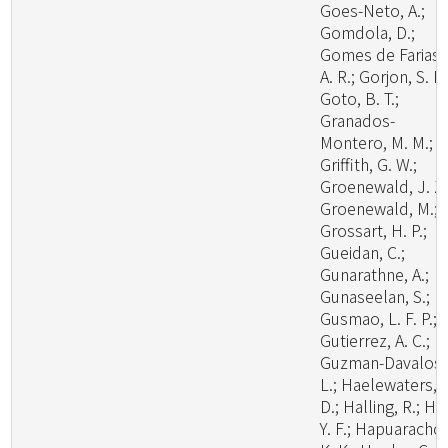
Goes-Neto, A.;
Gomdola, D.;
Gomes de Farias,
A. R.; Gorjon, S. P.
Goto, B. T.;
Granados-
Montero, M. M.;
Griffith, G. W.;
Groenewald, J. Z.
Groenewald, M.;
Grossart, H. P.;
Gueidan, C.;
Gunarathne, A.;
Gunaseelan, S.;
Gusmao, L. F. P.;
Gutierrez, A. C.;
Guzman-Davalos,
L.; Haelewaters,
D.; Halling, R.; Ha
Y. F.; Hapuarachch