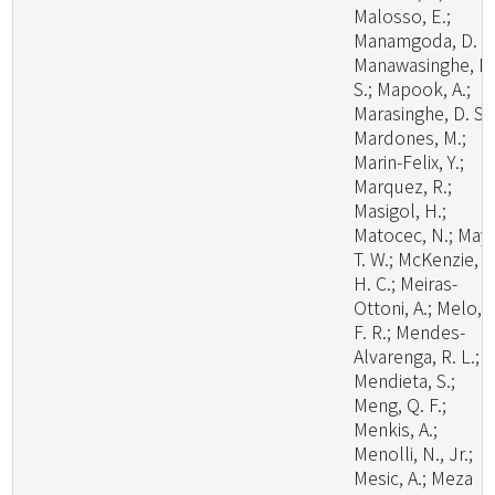
Malosso, E.;
Manamgoda, D. S.
Manawasinghe, I.
S.; Mapook, A.;
Marasinghe, D. S.;
Mardones, M.;
Marin-Felix, Y.;
Marquez, R.;
Masigol, H.;
Matocec, N.; May,
T. W.; McKenzie, E
H. C.; Meiras-
Ottoni, A.; Melo, R
F. R.; Mendes-
Alvarenga, R. L.;
Mendieta, S.;
Meng, Q. F.;
Menkis, A.;
Menolli, N., Jr.;
Mesic, A.; Meza