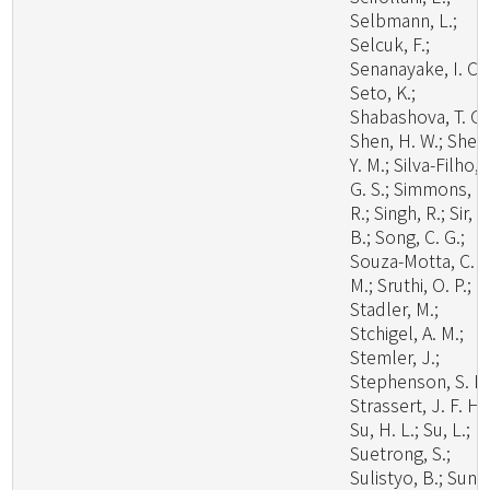
Selbmann, L.;
Selcuk, F.;
Senanayake, I. C.;
Seto, K.;
Shabashova, T. G.
Shen, H. W.; Shen
Y. M.; Silva-Filho, 
G. S.; Simmons, D
R.; Singh, R.; Sir, E
B.; Song, C. G.;
Souza-Motta, C.
M.; Sruthi, O. P.;
Stadler, M.;
Stchigel, A. M.;
Stemler, J.;
Stephenson, S. L.
Strassert, J. F. H.;
Su, H. L.; Su, L.;
Suetrong, S.;
Sulistyo, B.; Sun, 