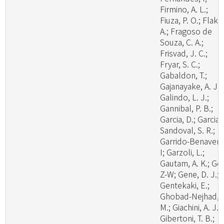
Firmino, A. L.;
Fiuza, P. O.; Flaku
A.; Fragoso de
Souza, C. A.;
Frisvad, J. C.;
Fryar, S. C.;
Gabaldon, T.;
Gajanayake, A. J.;
Galindo, L. J.;
Gannibal, P. B.;
Garcia, D.; Garcia-
Sandoval, S. R.;
Garrido-Benavent
I; Garzoli, L.;
Gautam, A. K.; Ge,
Z-W; Gene, D. J.;
Gentekaki, E.;
Ghobad-Nejhad,
M.; Giachini, A. J.;
Gibertoni, T. B.;