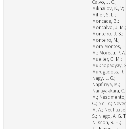
Calvo, J. G.;
Mikhailov, K., V;
Miller, S. L.;
Moncada, B.;
Moncalvo, J. M.;
Monteiro, J. S.;
Monteiro, M.;
Mora-Montes, H.
M.; Moreau, P. A.;
Mueller, G. M.;
Mukhopadyay, S.;
Murugadoss, R.;
Nagy, L. G.;
Najafiniya, M.;
Nanayakkara, C.
M.; Nascimento, C
C.; Nei, Y.; Neves,
M. A.; Neuhauser,
S.; Niego, A. G. T.;
Nilsson, R. H.;
Niskanen, T.;