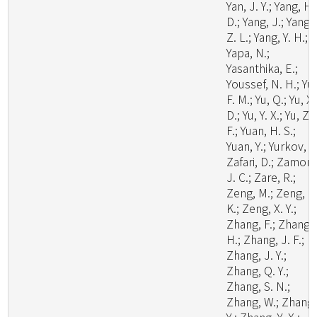
Yan, J. Y.; Yang, H.
D.; Yang, J.; Yang,
Z. L.; Yang, Y. H.;
Yapa, N.;
Yasanthika, E.;
Youssef, N. H.; Yu,
F. M.; Yu, Q.; Yu, X.
D.; Yu, Y. X.; Yu, Z.
F.; Yuan, H. S.;
Yuan, Y.; Yurkov, A.
Zafari, D.; Zamora
J. C.; Zare, R.;
Zeng, M.; Zeng, N
K.; Zeng, X. Y.;
Zhang, F.; Zhang,
H.; Zhang, J. F.;
Zhang, J. Y.;
Zhang, Q. Y.;
Zhang, S. N.;
Zhang, W.; Zhang,