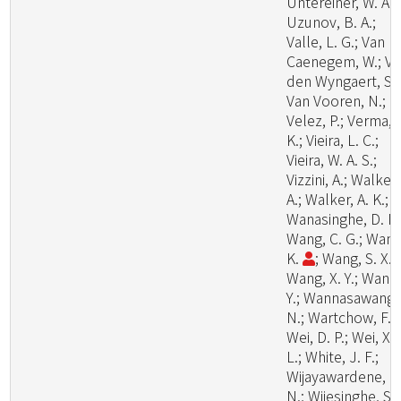
Untereiner, W. A.;
Uzunov, B. A.;
Valle, L. G.; Van
Caenegem, W.; V
den Wyngaert, S.;
Van Vooren, N.;
Velez, P.; Verma, 
K.; Vieira, L. C.;
Vieira, W. A. S.;
Vizzini, A.; Walker,
A.; Walker, A. K.;
Wanasinghe, D. N.
Wang, C. G.; Wang
K.
; Wang, S. X.;
Wang, X. Y.; Wang
Y.; Wannasawang,
N.; Wartchow, F.;
Wei, D. P.; Wei, X.
L.; White, J. F.;
Wijayawardene, N
N.; Wijesinghe, S.