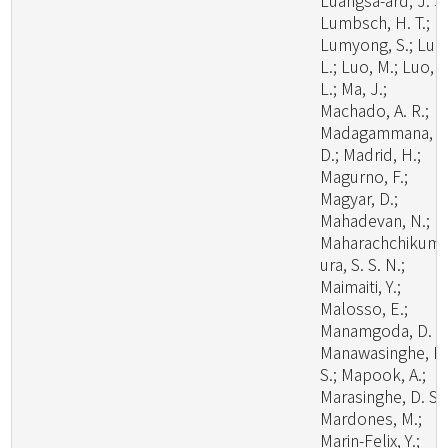
Luangsa-ard, J. J.
Lumbsch, H. T.;
Lumyong, S.; Luo
L.; Luo, M.; Luo, Z
L.; Ma, J.;
Machado, A. R.;
Madagammana, A
D.; Madrid, H.;
Magurno, F.;
Magyar, D.;
Mahadevan, N.;
Maharachchikum
ura, S. S. N.;
Maimaiti, Y.;
Malosso, E.;
Manamgoda, D. S.
Manawasinghe, I.
S.; Mapook, A.;
Marasinghe, D. S.;
Mardones, M.;
Marin-Felix, Y.;