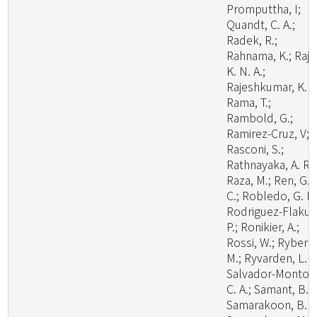
Promputtha, I;
Quandt, C. A.;
Radek, R.;
Rahnama, K.; Raj,
K. N. A.;
Rajeshkumar, K. C
Rama, T.;
Rambold, G.;
Ramirez-Cruz, V;
Rasconi, S.;
Rathnayaka, A. R.;
Raza, M.; Ren, G.
C.; Robledo, G. L.
Rodriguez-Flakus
P.; Ronikier, A.;
Rossi, W.; Ryberg
M.; Ryvarden, L. R
Salvador-Montoy
C. A.; Samant, B.;
Samarakoon, B. C