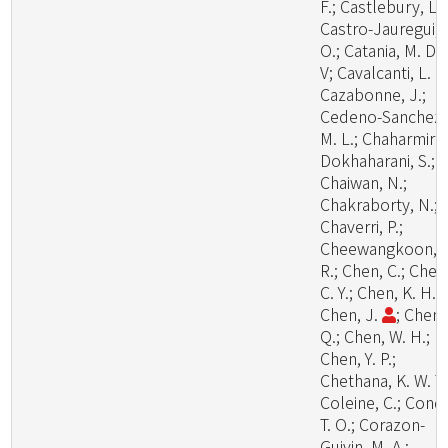
F.; Castlebury, L.;
Castro-Jauregui,
O.; Catania, M. D.,
V; Cavalcanti, L. H
Cazabonne, J.;
Cedeno-Sanchez,
M. L.; Chaharmiri-
Dokhaharani, S.;
Chaiwan, N.;
Chakraborty, N.;
Chaverri, P.;
Cheewangkoon,
R.; Chen, C.; Chen
C. Y.; Chen, K. H.;
Chen, J.
; Chen,
Q.; Chen, W. H.;
Chen, Y. P.;
Chethana, K. W. T.
Coleine, C.; Cond
T. O.; Corazon-
Guivin, M. A.;