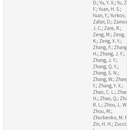
D.; Yu, Y. X.; Yu, Z.
F.; Yuan, H. S.;
Yuan, Y.; Yurkov, A.
Zafari, D.; Zamora
J. C.; Zare, R.;
Zeng, M.; Zeng, N
K.; Zeng, X. Y.;
Zhang, F.; Zhang,
H.; Zhang, J. F.;
Zhang, J. Y.;
Zhang, Q. Y.;
Zhang, S. N.;
Zhang, W.; Zhang,
Y.; Zhang, Y. X.;
Zhao, C. L.; Zhao,
H.; Zhao, Q.; Zhao
R. L.; Zhou, L. W.;
Zhou, M.;
Zhurbenko, M. P.;
Zin, H. H.; Zuccon