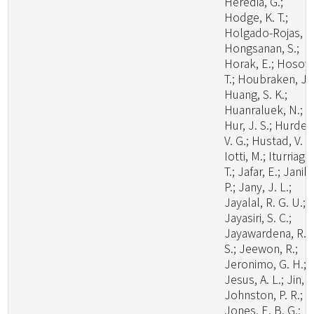
Heredia, G.;
Hodge, K. T.;
Holgado-Rojas, M
Hongsanan, S.;
Horak, E.; Hosoya
T.; Houbraken, J.;
Huang, S. K.;
Huanraluek, N.;
Hur, J. S.; Hurdea
V. G.; Hustad, V. P.
Iotti, M.; Iturriaga,
T.; Jafar, E.; Janik,
P.; Jany, J. L.;
Jayalal, R. G. U.;
Jayasiri, S. C.;
Jayawardena, R.
S.; Jeewon, R.;
Jeronimo, G. H.;
Jesus, A. L.; Jin, J
Johnston, P. R.;
Jones, E. B. G.;