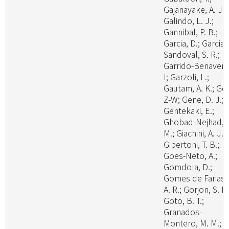
Gajanayake, A. J.;
Galindo, L. J.;
Gannibal, P. B.;
Garcia, D.; Garcia-
Sandoval, S. R.;
Garrido-Benavent
I; Garzoli, L.;
Gautam, A. K.; Ge,
Z-W; Gene, D. J.;
Gentekaki, E.;
Ghobad-Nejhad,
M.; Giachini, A. J.;
Gibertoni, T. B.;
Goes-Neto, A.;
Gomdola, D.;
Gomes de Farias,
A. R.; Gorjon, S. P.
Goto, B. T.;
Granados-
Montero, M. M.;