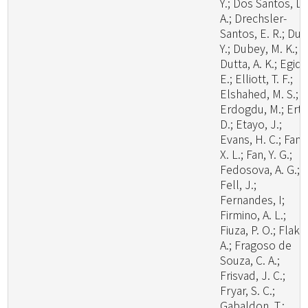
Y.; Dos Santos, L.
A.; Drechsler-
Santos, E. R.; Du, 
Y.; Dubey, M. K.;
Dutta, A. K.; Egidi,
E.; Elliott, T. F.;
Elshahed, M. S.;
Erdogdu, M.; Ertz
D.; Etayo, J.;
Evans, H. C.; Fan,
X. L.; Fan, Y. G.;
Fedosova, A. G.;
Fell, J.;
Fernandes, I;
Firmino, A. L.;
Fiuza, P. O.; Flaku
A.; Fragoso de
Souza, C. A.;
Frisvad, J. C.;
Fryar, S. C.;
Gabaldon, T.;