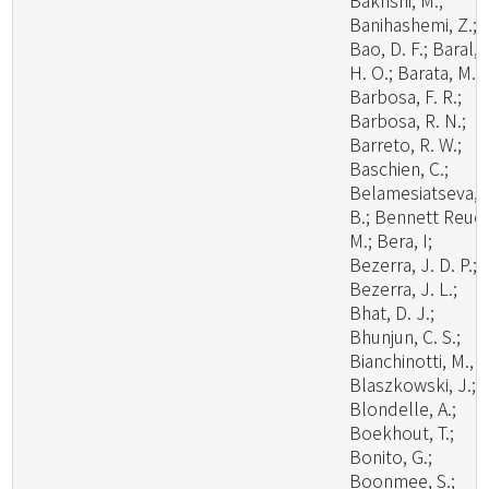
Bakhshi, M.;
Banihashemi, Z.;
Bao, D. F.; Baral,
H. O.; Barata, M.;
Barbosa, F. R.;
Barbosa, R. N.;
Barreto, R. W.;
Baschien, C.;
Belamesiatseva, 
B.; Bennett Reuel
M.; Bera, I;
Bezerra, J. D. P.;
Bezerra, J. L.;
Bhat, D. J.;
Bhunjun, C. S.;
Bianchinotti, M., V
Blaszkowski, J.;
Blondelle, A.;
Boekhout, T.;
Bonito, G.;
Boonmee, S.;