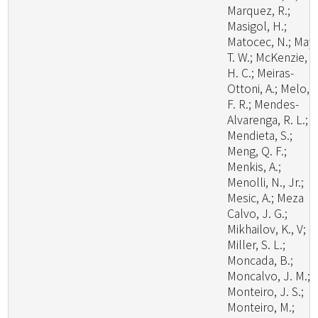
Marquez, R.;
Masigol, H.;
Matocec, N.; May,
T. W.; McKenzie, E
H. C.; Meiras-
Ottoni, A.; Melo, R
F. R.; Mendes-
Alvarenga, R. L.;
Mendieta, S.;
Meng, Q. F.;
Menkis, A.;
Menolli, N., Jr.;
Mesic, A.; Meza
Calvo, J. G.;
Mikhailov, K., V;
Miller, S. L.;
Moncada, B.;
Moncalvo, J. M.;
Monteiro, J. S.;
Monteiro, M.;