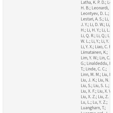
Latha, K. P. D.; Le
H. B.; Leonardi, M
Leontyev, D. L.;
Lestari, A. S.; Li, C
J. Y.; Li, D. W.; Li,
H.; Li, H. Y.; Li, L.;
Li, Q. R.; Li, Q.; Li,
W. L.; Li, Y.; Li, Y. C
Li, Y. X.; Liao, C. F.
Liimatainen, K.;
Lim, Y. W.; Lin, C.
G.; Linaldeddu, B
T.; Linde, C. C.;
Linn, M. M.; Liu, F.
Liu, J. K.; Liu, N. G
Liu, S.; Liu, S. L.;
Liu, X. F.; Liu, X. Y.;
Liu, X. Z.; Liu, Z. B
Lu, L.; Lu, Y. Z.;
Luangharn, T.;