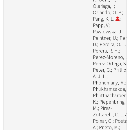
Olariaga, I;
Orlando, O. P.;
Pang, K. L.
;
Papp, V;
Pawlowska, J.;
Peintner, U.; Pem
D.; Pereira, O. L.;
Perera, R. H.;
Perez-Moreno, J.
Perez-Ortega, S.;
Peter, G.; Phillips,
A. J. L.;
Phonemany, M.;
Phukhamsakda, C
Phutthacharoen,
K.; Piepenbring,
M.; Pires-
Zottarelli, C. L. A.
Poinar, G.; Posta,
A.; Prieto, M.;