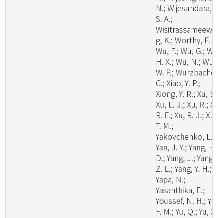
N.; Wijesundara, D
S. A.;
Wisitrassameewo
g, K.; Worthy, F. R.
Wu, F.; Wu, G.; Wu
H. X.; Wu, N.; Wu,
W. P.; Wurzbacher
C.; Xiao, Y. P.;
Xiong, Y. R.; Xu, B.
Xu, L. J.; Xu, R.; X
R. F.; Xu, R. J.; Xu,
T. M.;
Yakovchenko, L.;
Yan, J. Y.; Yang, H.
D.; Yang, J.; Yang,
Z. L.; Yang, Y. H.;
Yapa, N.;
Yasanthika, E.;
Youssef, N. H.; Yu,
F. M.; Yu, Q.; Yu, X.