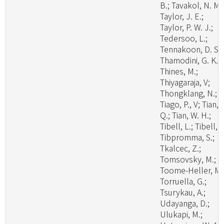
B.; Tavakol, N. M.
Taylor, J. E.;
Taylor, P. W. J.;
Tedersoo, L.;
Tennakoon, D. S.;
Thamodini, G. K.;
Thines, M.;
Thiyagaraja, V;
Thongklang, N.;
Tiago, P., V; Tian,
Q.; Tian, W. H.;
Tibell, L.; Tibell, S
Tibpromma, S.;
Tkalcec, Z.;
Tomsovsky, M.;
Toome-Heller, M.
Torruella, G.;
Tsurykau, A.;
Udayanga, D.;
Ulukapi, M.;