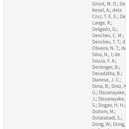
Groot, M. D.; De
Kesel, A.; dela
Cruz, T. E. E.; De
Lange, R.;
Delgado, G.;
Denchev, C. M.;
Denchev, T. T.; de
Oliveira, N. T.; de
Silva, N., I; de
Souza, F. A.;
Dentinger, B.;
Devadatha, B.;
Dianese, J. C.;
Dima, B.; Diniz, A.
G.; Dissanayake, A
J.; Dissanayake, L
S.; Dogan, H. H.;
Doilom, M.;
Dolatabadi, S.;
Dong, W.; Dong, Z