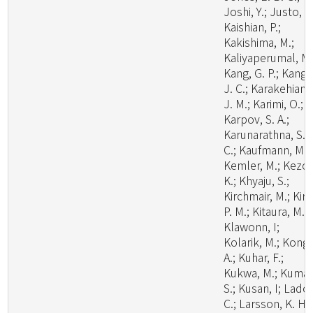
Joshi, Y.; Justo, A.
Kaishian, P.;
Kakishima, M.;
Kaliyaperumal, M.
Kang, G. P.; Kang,
J. C.; Karakehian,
J. M.; Karimi, O.;
Karpov, S. A.;
Karunarathna, S.
C.; Kaufmann, M.;
Kemler, M.; Kezo,
K.; Khyaju, S.;
Kirchmair, M.; Kirk
P. M.; Kitaura, M. J
Klawonn, I;
Kolarik, M.; Kong,
A.; Kuhar, F.;
Kukwa, M.; Kumar
S.; Kusan, I; Lado,
C.; Larsson, K. H.;