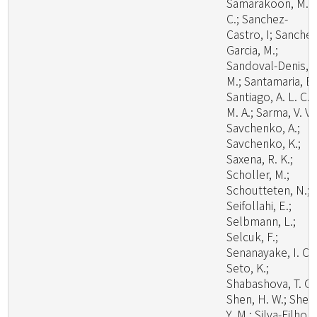
Samarakoon, M.
C.; Sanchez-
Castro, I; Sanchez
Garcia, M.;
Sandoval-Denis,
M.; Santamaria, B.
Santiago, A. L. C.
M. A.; Sarma, V. V.;
Savchenko, A.;
Savchenko, K.;
Saxena, R. K.;
Scholler, M.;
Schoutteten, N.;
Seifollahi, E.;
Selbmann, L.;
Selcuk, F.;
Senanayake, I. C.;
Seto, K.;
Shabashova, T. G.
Shen, H. W.; Shen
Y. M.; Silva-Filho, 