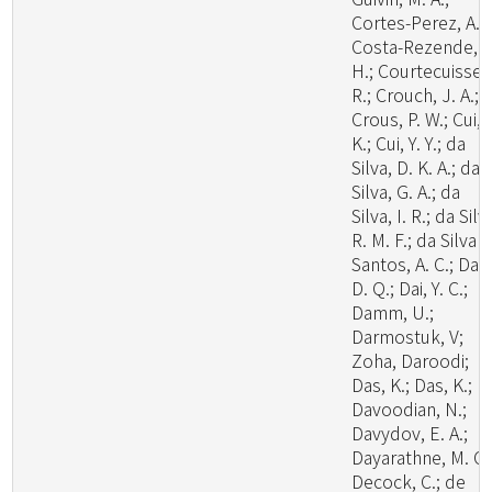
Cortes-Perez, A.;
Costa-Rezende, D
H.; Courtecuisse,
R.; Crouch, J. A.;
Crous, P. W.; Cui, 
K.; Cui, Y. Y.; da
Silva, D. K. A.; da
Silva, G. A.; da
Silva, I. R.; da Silv
R. M. F.; da Silva
Santos, A. C.; Dai,
D. Q.; Dai, Y. C.;
Damm, U.;
Darmostuk, V;
Zoha, Daroodi;
Das, K.; Das, K.;
Davoodian, N.;
Davydov, E. A.;
Dayarathne, M. C.
Decock, C.; de