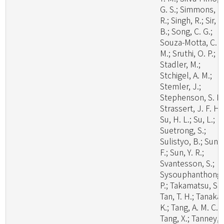
G. S.; Simmons, D
R.; Singh, R.; Sir, E
B.; Song, C. G.;
Souza-Motta, C.
M.; Sruthi, O. P.;
Stadler, M.;
Stchigel, A. M.;
Stemler, J.;
Stephenson, S. L.
Strassert, J. F. H.;
Su, H. L.; Su, L.;
Suetrong, S.;
Sulistyo, B.; Sun, 
F.; Sun, Y. R.;
Svantesson, S.;
Sysouphanthong,
P.; Takamatsu, S.;
Tan, T. H.; Tanaka,
K.; Tang, A. M. C.;
Tang, X.; Tanney, 