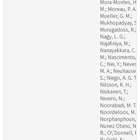
Mora-Montes, H.
M.; Moreau, P. A.;
Mueller, G. M.;
Mukhopadyay, S.;
Murugadoss, R.;
Nagy, L. G.;
Najafiniya, M.;
Nanayakkara, C.
M.; Nascimento, C
C.; Nei, Y.; Neves,
M. A.; Neuhauser,
S.; Niego, A. G. T.;
Nilsson, R. H.;
Niskanen, T.;
Niveiro, N.;
Noorabadi, M. T.;
Noordeloos, M. E
Norphanphoun, C
Nunez Otano, N.
B.; O\'Donnell, R.
P.; Oehl, F.;