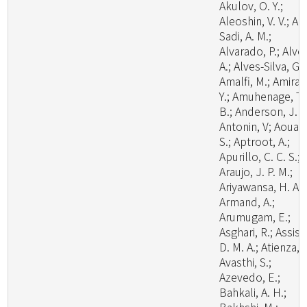
Akulov, O. Y.;
Aleoshin, V. V.; Al-
Sadi, A. M.;
Alvarado, P.; Alve
A.; Alves-Silva, G.;
Amalfi, M.; Amira,
Y.; Amuhenage, T.
B.; Anderson, J. L
Antonin, V; Aouali
S.; Aptroot, A.;
Apurillo, C. C. S.;
Araujo, J. P. M.;
Ariyawansa, H. A.;
Armand, A.;
Arumugam, E.;
Asghari, R.; Assis,
D. M. A.; Atienza, V
Avasthi, S.;
Azevedo, E.;
Bahkali, A. H.;