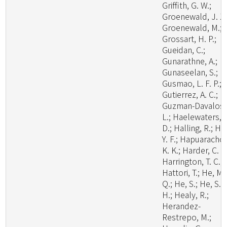
Griffith, G. W.;
Groenewald, J. Z.
Groenewald, M.;
Grossart, H. P.;
Gueidan, C.;
Gunarathne, A.;
Gunaseelan, S.;
Gusmao, L. F. P.;
Gutierrez, A. C.;
Guzman-Davalos,
L.; Haelewaters,
D.; Halling, R.; Ha
Y. F.; Hapuarachch
K. K.; Harder, C. B
Harrington, T. C.;
Hattori, T.; He, M.
Q.; He, S.; He, S.
H.; Healy, R.;
Herandez-
Restrepo, M.;