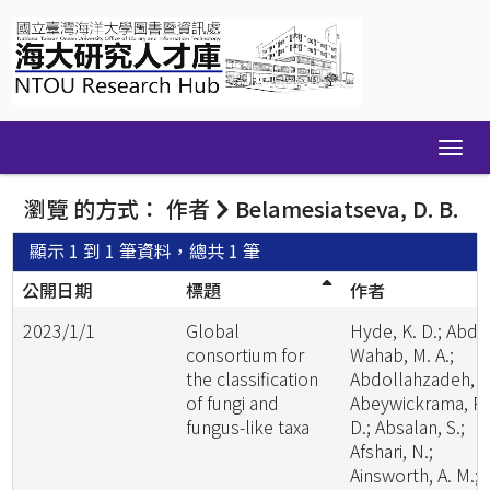
Skip
navigation
瀏覽 的方式： 作者
Belamesiatseva, D. B.
顯示 1 到 1 筆資料，總共 1 筆
公開日期
標題
作者
2023/1/1
Global
Hyde, K. D.; Abde
consortium for
Wahab, M. A.;
the classification
Abdollahzadeh, J.
of fungi and
Abeywickrama, P.
fungus-like taxa
D.; Absalan, S.;
Afshari, N.;
Ainsworth, A. M.;