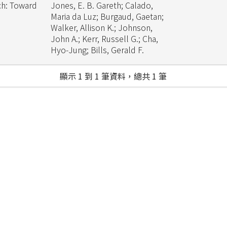
ch: Toward
Jones, E. B. Gareth; Calado,
Maria da Luz; Burgaud, Gaetan;
Walker, Allison K.; Johnson,
John A.; Kerr, Russell G.; Cha,
Hyo-Jung; Bills, Gerald F.
顯示 1 到 1 筆資料，總共 1 筆