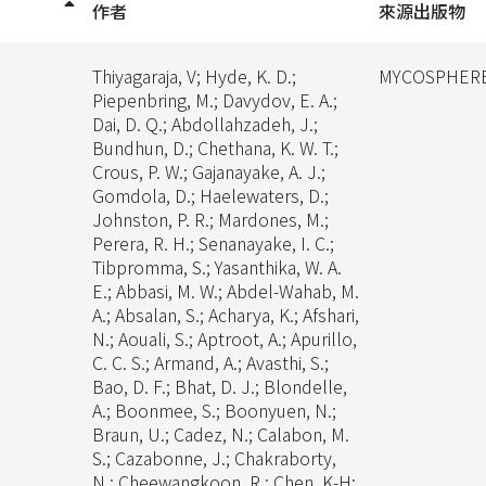
作者
來源出版物
Thiyagaraja, V; Hyde, K. D.;
MYCOSPHER
Piepenbring, M.; Davydov, E. A.;
Dai, D. Q.; Abdollahzadeh, J.;
Bundhun, D.; Chethana, K. W. T.;
Crous, P. W.; Gajanayake, A. J.;
Gomdola, D.; Haelewaters, D.;
Johnston, P. R.; Mardones, M.;
Perera, R. H.; Senanayake, I. C.;
Tibpromma, S.; Yasanthika, W. A.
E.; Abbasi, M. W.; Abdel-Wahab, M.
A.; Absalan, S.; Acharya, K.; Afshari,
N.; Aouali, S.; Aptroot, A.; Apurillo,
C. C. S.; Armand, A.; Avasthi, S.;
Bao, D. F.; Bhat, D. J.; Blondelle,
A.; Boonmee, S.; Boonyuen, N.;
Braun, U.; Cadez, N.; Calabon, M.
S.; Cazabonne, J.; Chakraborty,
N.; Cheewangkoon, R.; Chen, K-H;