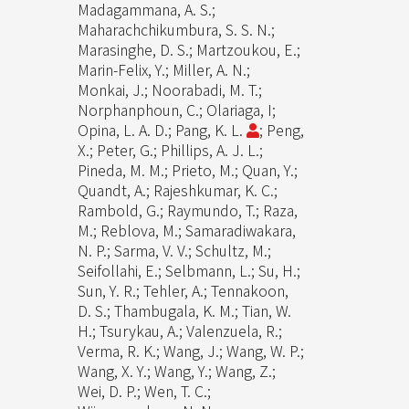
Madagammana, A. S.;
Maharachchikumbura, S. S. N.;
Marasinghe, D. S.; Martzoukou, E.;
Marin-Felix, Y.; Miller, A. N.;
Monkai, J.; Noorabadi, M. T.;
Norphanphoun, C.; Olariaga, I;
Opina, L. A. D.; Pang, K. L.
; Peng,
X.; Peter, G.; Phillips, A. J. L.;
Pineda, M. M.; Prieto, M.; Quan, Y.;
Quandt, A.; Rajeshkumar, K. C.;
Rambold, G.; Raymundo, T.; Raza,
M.; Reblova, M.; Samaradiwakara,
N. P.; Sarma, V. V.; Schultz, M.;
Seifollahi, E.; Selbmann, L.; Su, H.;
Sun, Y. R.; Tehler, A.; Tennakoon,
D. S.; Thambugala, K. M.; Tian, W.
H.; Tsurykau, A.; Valenzuela, R.;
Verma, R. K.; Wang, J.; Wang, W. P.;
Wang, X. Y.; Wang, Y.; Wang, Z.;
Wei, D. P.; Wen, T. C.;