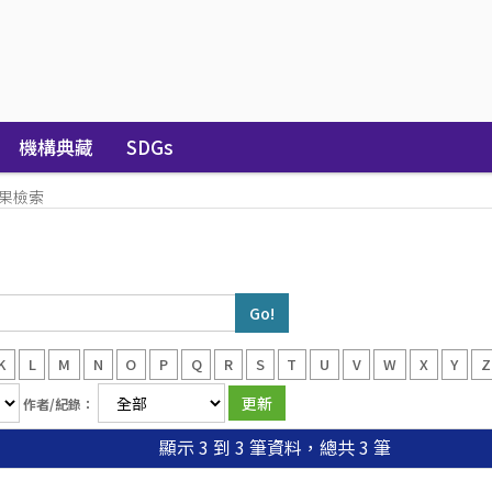
機構典藏
SDGs
果檢索
K
L
M
N
O
P
Q
R
S
T
U
V
W
X
Y
Z
作者/紀錄：
顯示 3 到 3 筆資料，總共 3 筆