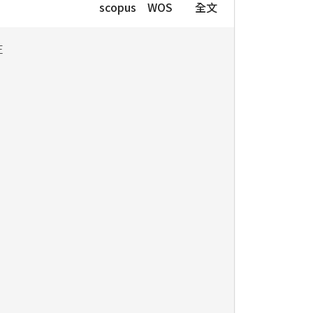
scopus
WOS
全文
E