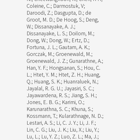
Coleine, C.; Darmostuk, V;
Daroodi, Z.; Dasgupta, D.; de
Groot, M. D.; De Hoog, S.; Deng,
W.; Dissanayake, A. J.;
Dissanayake, L. S.; Doilom, M.;
Dong, W.; Dong, W.; Ertz, D.;
Fortuna, J. L.; Gautam, A. K.;
Gorczak, M.; Groenewald, M.;
Groenewald, J. Z.; Gunarathne, A.;
Han, Y. F.; Hongsanan, S.; Hou, C.
L.; Htet, Y. M.; Htet, Z. H.; Huang,
Q.; Huang, S. K.; Huanraluek, N.;
Jayalal, R. G. U.; Jayasiri, S. C.;
Jayawardena, R. S.; Jiang, S. H.;
Jones, E. B. G.; Karimi, O.;
Karunarathna, S. C.; Khuna, S.;
Kossmann, T.; Kularathnage, N. D.;
Lestari, A. S.; Li, C. J. Y.; Li, J. F.;
Lin, C. G.; Liu, J. K.; Liu, X.; Liu, Y.;
Lu, L.; Lu, Y. Z.; Luo, Z. L.; Ma, J.;