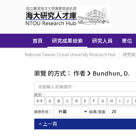
Skip
navigation
首頁
研究成果檢索
研究人員
單位
National Taiwan Ocean University Research Hub
研究成
瀏覽 的方式： 作者
Bundhun, D.
或
是
輸
跳到：
入
0-9
A
B
C
D
E
F
G
H
I
J
前
幾
排序方式：
結果/頁面
個
字：
< 上一頁