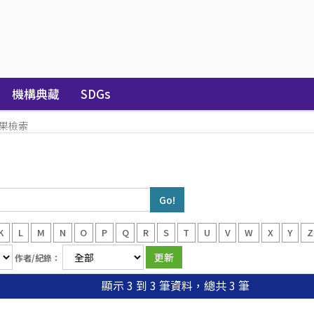
機構典藏
SDGs
果檢索
K
L
M
N
O
P
Q
R
S
T
U
V
W
X
Y
Z
作者/紀錄：
顯示 3 到 3 筆資料，總共 3 筆