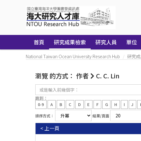
Skip
navigation
首頁
研究成果檢索
研究人員
單位
National Taiwan Ocean University Research Hub
研究成
瀏覽 的方式： 作者
C. C. Lin
或
是
輸
跳到：
入
0-9
A
B
C
D
E
F
G
H
I
J
前
幾
排序方式：
結果/頁面
個
字：
< 上一頁