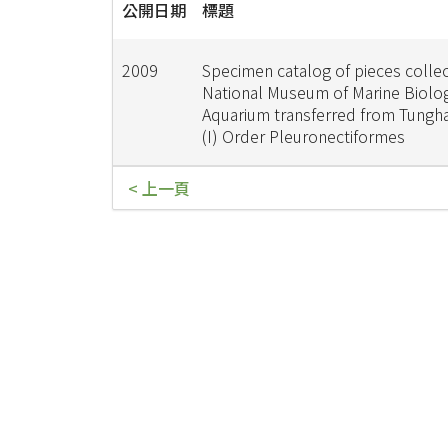
公開日期
標題
2009
Specimen catalog of pieces collec
National Museum of Marine Biolo
Aquarium transferred from Tunghai
(I) Order Pleuronectiformes
< 上一頁