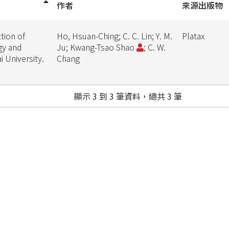
作者
來源出版物
tion of
Ho, Hsuan-Ching; C. C. Lin; Y. M.
Platax
gy and
Ju; Kwang-Tsao Shao
; C. W.
 University.
Chang
顯示 3 到 3 筆資料，總共 3 筆