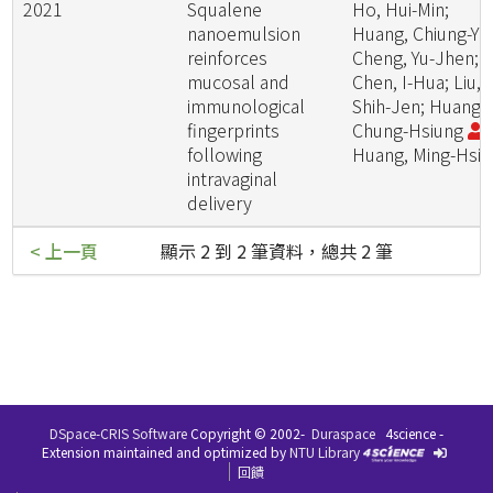
2021
Squalene
Ho, Hui-Min;
nanoemulsion
Huang, Chiung-Yi;
reinforces
Cheng, Yu-Jhen;
mucosal and
Chen, I-Hua; Liu,
immunological
Shih-Jen; Huang,
fingerprints
Chung-Hsiung
;
following
Huang, Ming-Hsi
intravaginal
delivery
< 上一頁
顯示 2 到 2 筆資料，總共 2 筆
DSpace-CRIS Software
Copyright © 2002-
Duraspace
4science -
Extension maintained and optimized by
NTU Library
回饋