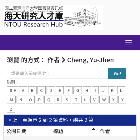
Skip
navigation
瀏覽 的方式： 作者
Cheng, Yu-Jhen
或
是
輸
跳到：
入
0-9
A
B
C
D
E
F
G
H
I
J
K
L
前
幾
M
N
O
P
Q
R
S
T
U
V
W
X
Y
個
Z
字：
< 上一頁
顯示 2 到 2 筆資料，總共 2 筆
公開日期
標題
作者