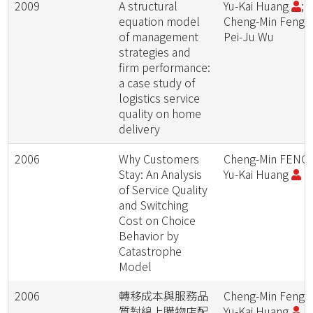
2009
A structural
Yu-Kai Huang
;
equation model
Cheng-Min Feng;
of management
Pei-Ju Wu
strategies and
firm performance:
a case study of
logistics service
quality on home
delivery
2006
Why Customers
Cheng-Min FENG;
Stay: An Analysis
Yu-Kai Huang
of Service Quality
and Switching
Cost on Choice
Behavior by
Catastrophe
Model
2006
轉移成本與服務品
Cheng-Min Feng;
質對線上購物店配
Yu-Kai Huang