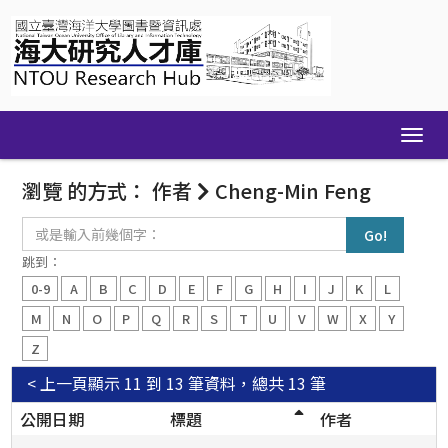
Skip
navigation
瀏覽 的方式： 作者
Cheng-Min Feng
或
是
輸
跳到：
入
0-9
A
B
C
D
E
F
G
H
I
J
K
L
前
幾
M
N
O
P
Q
R
S
T
U
V
W
X
Y
個
Z
字：
< 上一頁
顯示 11 到 13 筆資料，總共 13 筆
公開日期
標題
作者