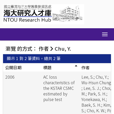
Skip
navigation
瀏覽 的方式： 作者
Chu, Y.
顯示 1 到 2 筆資料，總共 2 筆
公開日期
標題
作者
2006
AC loss
Lee, S.; Chu, Y.;
characteristics of
Wu-Hsun Chung
the KSTAR CSMC
; Lee, S. J.; Choi, 
estimated by
M.; Park, S. H.;
pulse test
Yonekawa, H.;
Baek, S. H.; Kim, J
S.; Cho, K. W.; Par