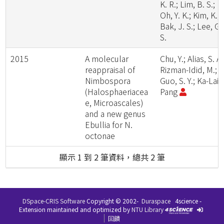
K. R.; Lim, B. S.;
Oh, Y. K.; Kim, K.;
Bak, J. S.; Lee, G.
S.
2015
A molecular
Chu, Y.; Alias, S. A.
reappraisal of
Rizman-Idid, M.;
Nimbospora
Guo, S. Y.; Ka-Lai
(Halosphaeriacea
Pang
e, Microascales)
and a new genus
Ebullia for N.
octonae
顯示 1 到 2 筆資料，總共 2 筆
DSpace-CRIS Software
Copyright © 2002-
Duraspace
4science -
Extension maintained and optimized by
NTU Library
回饋