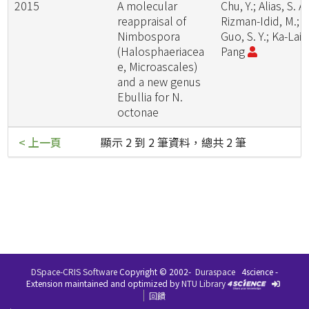
2015
A molecular
Chu, Y.; Alias, S. A.
reappraisal of
Rizman-Idid, M.;
Nimbospora
Guo, S. Y.; Ka-Lai
(Halosphaeriacea
Pang
e, Microascales)
and a new genus
Ebullia for N.
octonae
< 上一頁
顯示 2 到 2 筆資料，總共 2 筆
DSpace-CRIS Software
Copyright © 2002-
Duraspace
4science -
Extension maintained and optimized by
NTU Library
回饋