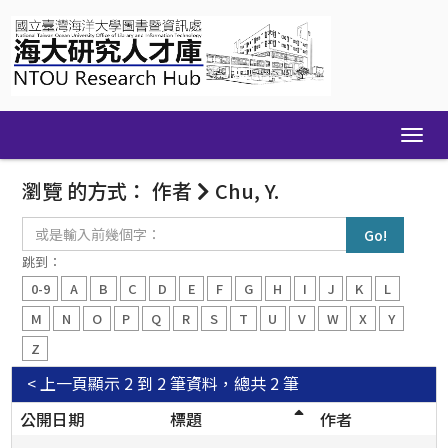
Skip
navigation
瀏覽 的方式： 作者
Chu, Y.
或
是
輸
跳到：
入
0-9
A
B
C
D
E
F
G
H
I
J
K
L
前
幾
M
N
O
P
Q
R
S
T
U
V
W
X
Y
個
Z
字：
< 上一頁
顯示 2 到 2 筆資料，總共 2 筆
公開日期
標題
作者