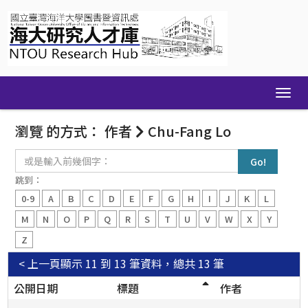
Skip
navigation
瀏覽 的方式： 作者
Chu-Fang Lo
或
是
輸
跳到：
入
0-9
A
B
C
D
E
F
G
H
I
J
K
L
前
幾
M
N
O
P
Q
R
S
T
U
V
W
X
Y
個
Z
字：
< 上一頁
顯示 11 到 13 筆資料，總共 13 筆
公開日期
標題
作者