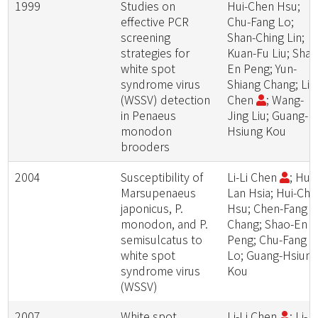
1999
Studies on
Hui-Chen Hsu;
effective PCR
Chu-Fang Lo;
screening
Shan-Ching Lin;
strategies for
Kuan-Fu Liu; Shao
white spot
En Peng; Yun-
syndrome virus
Shiang Chang; Li-L
(WSSV) detection
Chen
; Wang-
in Penaeus
Jing Liu; Guang-
monodon
Hsiung Kou
brooders
2004
Susceptibility of
Li-Li Chen
; Hui-
Marsupenaeus
Lan Hsia; Hui-Che
japonicus, P.
Hsu; Chen-Fang
monodon, and P.
Chang; Shao-En
semisulcatus to
Peng; Chu-Fang
white spot
Lo; Guang-Hsiun
syndrome virus
Kou
(WSSV)
2007
White spot
Li-Li Chen
; Li-