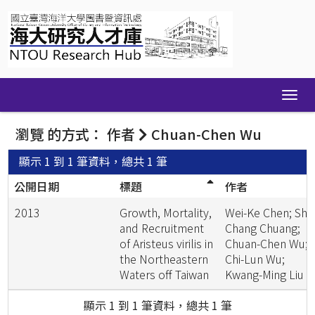
Skip
navigation
瀏覽 的方式： 作者
Chuan-Chen Wu
顯示 1 到 1 筆資料，總共 1 筆
公開日期
標題
作者
2013
Growth, Mortality,
Wei-Ke Chen; Shih
and Recruitment
Chang Chuang;
of Aristeus virilis in
Chuan-Chen Wu;
the Northeastern
Chi-Lun Wu;
Waters off Taiwan
Kwang-Ming Liu
顯示 1 到 1 筆資料，總共 1 筆