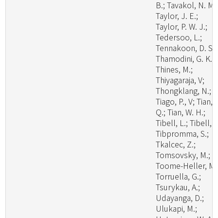
B.; Tavakol, N. M.
Taylor, J. E.;
Taylor, P. W. J.;
Tedersoo, L.;
Tennakoon, D. S.;
Thamodini, G. K.;
Thines, M.;
Thiyagaraja, V;
Thongklang, N.;
Tiago, P., V; Tian,
Q.; Tian, W. H.;
Tibell, L.; Tibell, S
Tibpromma, S.;
Tkalcec, Z.;
Tomsovsky, M.;
Toome-Heller, M.
Torruella, G.;
Tsurykau, A.;
Udayanga, D.;
Ulukapi, M.;