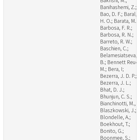
Bakhshi, M.;
Banihashemi, Z.;
Bao, D. F.; Baral,
H. O.; Barata, M.;
Barbosa, F. R.;
Barbosa, R. N.;
Barreto, R. W.;
Baschien, C.;
Belamesiatseva, 
B.; Bennett Reuel
M.; Bera, I;
Bezerra, J. D. P.;
Bezerra, J. L.;
Bhat, D. J.;
Bhunjun, C. S.;
Bianchinotti, M., V
Blaszkowski, J.;
Blondelle, A.;
Boekhout, T.;
Bonito, G.;
Boonmee, S.;