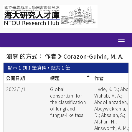
Skip
navigation
瀏覽 的方式： 作者
Corazon-Guivin, M. A.
顯示 1 到 1 筆資料，總共 1 筆
公開日期
標題
作者
2023/1/1
Global
Hyde, K. D.; Abde
consortium for
Wahab, M. A.;
the classification
Abdollahzadeh, J.
of fungi and
Abeywickrama, P.
fungus-like taxa
D.; Absalan, S.;
Afshari, N.;
Ainsworth, A. M.;