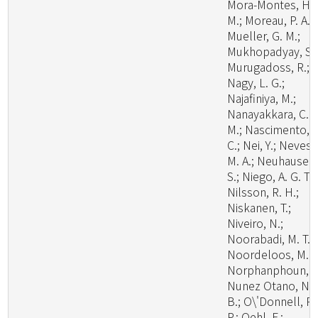
Mora-Montes, H.
M.; Moreau, P. A.;
Mueller, G. M.;
Mukhopadyay, S.;
Murugadoss, R.;
Nagy, L. G.;
Najafiniya, M.;
Nanayakkara, C.
M.; Nascimento, C
C.; Nei, Y.; Neves,
M. A.; Neuhauser,
S.; Niego, A. G. T.;
Nilsson, R. H.;
Niskanen, T.;
Niveiro, N.;
Noorabadi, M. T.;
Noordeloos, M. E
Norphanphoun, C
Nunez Otano, N.
B.; O\'Donnell, R.
P.; Oehl, F.;