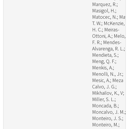
Marquez, R.;
Masigol, H.;
Matocec, N.; May,
T. W.; McKenzie, E
H. C.; Meiras-
Ottoni, A.; Melo, R
F. R.; Mendes-
Alvarenga, R. L.;
Mendieta, S.;
Meng, Q. F.;
Menkis, A.;
Menolli, N., Jr.;
Mesic, A.; Meza
Calvo, J. G.;
Mikhailov, K., V;
Miller, S. L.;
Moncada, B.;
Moncalvo, J. M.;
Monteiro, J. S.;
Monteiro, M.;