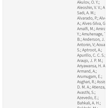
Akulov, O. Y.;
Aleoshin, V. V.; Al-
Sadi, A. M.;
Alvarado, P.; Alve
A.; Alves-Silva, G.;
Amalfi, M.; Amira,
Y.; Amuhenage, T.
B.; Anderson, J. L
Antonin, V; Aouali
S.; Aptroot, A.;
Apurillo, C. C. S.;
Araujo, J. P. M.;
Ariyawansa, H. A.;
Armand, A.;
Arumugam, E.;
Asghari, R.; Assis,
D. M. A.; Atienza, V
Avasthi, S.;
Azevedo, E.;
Bahkali, A. H.;