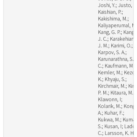
Joshi, Y.; Justo, A.
Kaishian, P.;
Kakishima, M.;
Kaliyaperumal, M.
Kang, G. P.; Kang,
J. C.; Karakehian,
J. M.; Karimi, O.;
Karpov, S. A.;
Karunarathna, S.
C.; Kaufmann, M.;
Kemler, M.; Kezo,
K.; Khyaju, S.;
Kirchmair, M.; Kirk
P. M.; Kitaura, M. J
Klawonn, I;
Kolarik, M.; Kong,
A.; Kuhar, F.;
Kukwa, M.; Kumar
S.; Kusan, I; Lado,
C.; Larsson, K. H.;