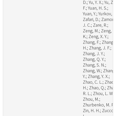
D.; Yu, Y. X.; Yu, Z.
F.; Yuan, H. S.;
Yuan, Y.; Yurkov, A.
Zafari, D.; Zamora
J. C.; Zare, R.;
Zeng, M.; Zeng, N
K.; Zeng, X. Y.;
Zhang, F.; Zhang,
H.; Zhang, J. F.;
Zhang, J. Y.;
Zhang, Q. Y.;
Zhang, S. N.;
Zhang, W.; Zhang,
Y.; Zhang, Y. X.;
Zhao, C. L.; Zhao,
H.; Zhao, Q.; Zhao
R. L.; Zhou, L. W.;
Zhou, M.;
Zhurbenko, M. P.;
Zin, H. H.; Zuccon