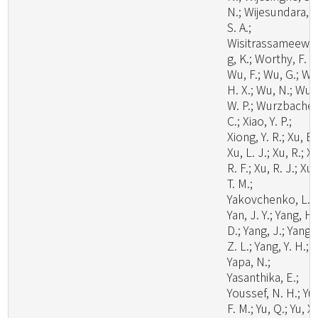
N.; Wijesundara, D
S. A.;
Wisitrassameewo
g, K.; Worthy, F. R.
Wu, F.; Wu, G.; Wu
H. X.; Wu, N.; Wu,
W. P.; Wurzbacher
C.; Xiao, Y. P.;
Xiong, Y. R.; Xu, B.
Xu, L. J.; Xu, R.; X
R. F.; Xu, R. J.; Xu,
T. M.;
Yakovchenko, L.;
Yan, J. Y.; Yang, H.
D.; Yang, J.; Yang,
Z. L.; Yang, Y. H.;
Yapa, N.;
Yasanthika, E.;
Youssef, N. H.; Yu,
F. M.; Yu, Q.; Yu, X.