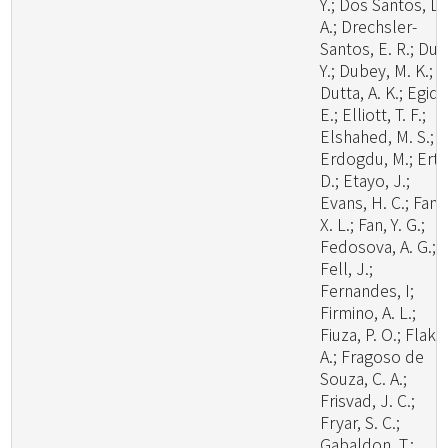
Y.; Dos Santos, L.
A.; Drechsler-
Santos, E. R.; Du, 
Y.; Dubey, M. K.;
Dutta, A. K.; Egidi,
E.; Elliott, T. F.;
Elshahed, M. S.;
Erdogdu, M.; Ertz
D.; Etayo, J.;
Evans, H. C.; Fan,
X. L.; Fan, Y. G.;
Fedosova, A. G.;
Fell, J.;
Fernandes, I;
Firmino, A. L.;
Fiuza, P. O.; Flaku
A.; Fragoso de
Souza, C. A.;
Frisvad, J. C.;
Fryar, S. C.;
Gabaldon, T.;