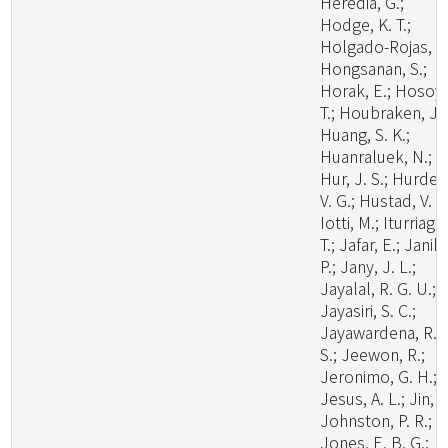
Heredia, G.;
Hodge, K. T.;
Holgado-Rojas, M
Hongsanan, S.;
Horak, E.; Hosoya
T.; Houbraken, J.;
Huang, S. K.;
Huanraluek, N.;
Hur, J. S.; Hurdea
V. G.; Hustad, V. P.
Iotti, M.; Iturriaga,
T.; Jafar, E.; Janik,
P.; Jany, J. L.;
Jayalal, R. G. U.;
Jayasiri, S. C.;
Jayawardena, R.
S.; Jeewon, R.;
Jeronimo, G. H.;
Jesus, A. L.; Jin, J
Johnston, P. R.;
Jones, E. B. G.;