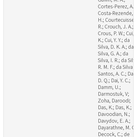
Cortes-Perez, A.;
Costa-Rezende, D
H.; Courtecuisse,
R.; Crouch, J. A.;
Crous, P. W.; Cui, 
K.; Cui, Y. Y.; da
Silva, D. K. A.; da
Silva, G. A.; da
Silva, I. R.; da Silv
R. M. F.; da Silva
Santos, A. C.; Dai,
D. Q.; Dai, Y. C.;
Damm, U.;
Darmostuk, V;
Zoha, Daroodi;
Das, K.; Das, K.;
Davoodian, N.;
Davydov, E. A.;
Dayarathne, M. C.
Decock, C.; de