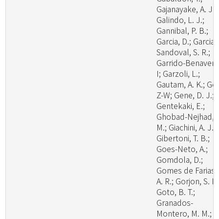
Gajanayake, A. J.;
Galindo, L. J.;
Gannibal, P. B.;
Garcia, D.; Garcia-
Sandoval, S. R.;
Garrido-Benavent
I; Garzoli, L.;
Gautam, A. K.; Ge,
Z-W; Gene, D. J.;
Gentekaki, E.;
Ghobad-Nejhad,
M.; Giachini, A. J.;
Gibertoni, T. B.;
Goes-Neto, A.;
Gomdola, D.;
Gomes de Farias,
A. R.; Gorjon, S. P.
Goto, B. T.;
Granados-
Montero, M. M.;