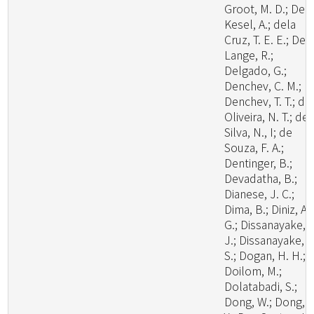
Groot, M. D.; De
Kesel, A.; dela
Cruz, T. E. E.; De
Lange, R.;
Delgado, G.;
Denchev, C. M.;
Denchev, T. T.; de
Oliveira, N. T.; de
Silva, N., I; de
Souza, F. A.;
Dentinger, B.;
Devadatha, B.;
Dianese, J. C.;
Dima, B.; Diniz, A.
G.; Dissanayake, A
J.; Dissanayake, L
S.; Dogan, H. H.;
Doilom, M.;
Dolatabadi, S.;
Dong, W.; Dong, Z