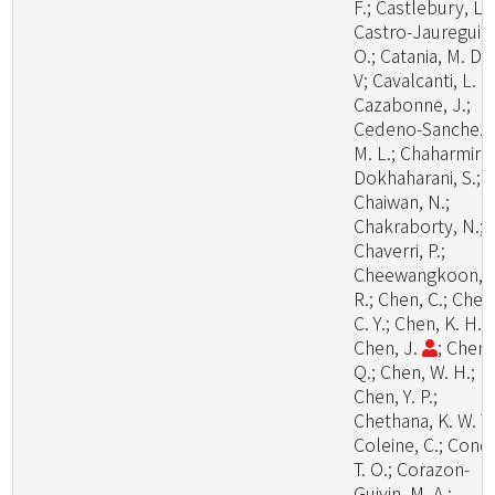
F.; Castlebury, L.;
Castro-Jauregui,
O.; Catania, M. D.,
V; Cavalcanti, L. H
Cazabonne, J.;
Cedeno-Sanchez,
M. L.; Chaharmiri-
Dokhaharani, S.;
Chaiwan, N.;
Chakraborty, N.;
Chaverri, P.;
Cheewangkoon,
R.; Chen, C.; Chen
C. Y.; Chen, K. H.;
Chen, J.
; Chen,
Q.; Chen, W. H.;
Chen, Y. P.;
Chethana, K. W. T.
Coleine, C.; Cond
T. O.; Corazon-
Guivin, M. A.;