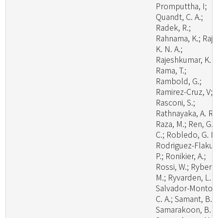
Promputtha, I;
Quandt, C. A.;
Radek, R.;
Rahnama, K.; Raj,
K. N. A.;
Rajeshkumar, K. C
Rama, T.;
Rambold, G.;
Ramirez-Cruz, V;
Rasconi, S.;
Rathnayaka, A. R.;
Raza, M.; Ren, G.
C.; Robledo, G. L.
Rodriguez-Flakus
P.; Ronikier, A.;
Rossi, W.; Ryberg
M.; Ryvarden, L. R
Salvador-Montoy
C. A.; Samant, B.;
Samarakoon, B. C