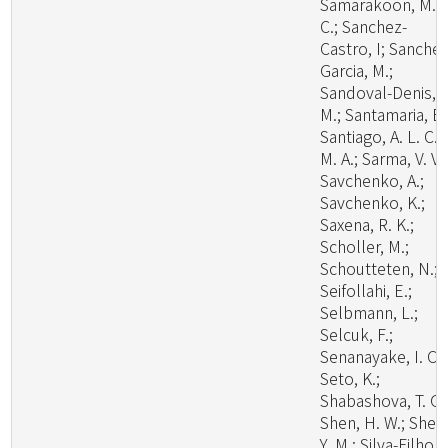
Samarakoon, M.
C.; Sanchez-
Castro, I; Sanchez
Garcia, M.;
Sandoval-Denis,
M.; Santamaria, B.
Santiago, A. L. C.
M. A.; Sarma, V. V.;
Savchenko, A.;
Savchenko, K.;
Saxena, R. K.;
Scholler, M.;
Schoutteten, N.;
Seifollahi, E.;
Selbmann, L.;
Selcuk, F.;
Senanayake, I. C.;
Seto, K.;
Shabashova, T. G.
Shen, H. W.; Shen
Y. M.; Silva-Filho, 