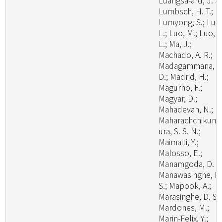
Luangsa-ard, J. J.
Lumbsch, H. T.;
Lumyong, S.; Luo
L.; Luo, M.; Luo, Z
L.; Ma, J.;
Machado, A. R.;
Madagammana, A
D.; Madrid, H.;
Magurno, F.;
Magyar, D.;
Mahadevan, N.;
Maharachchikum
ura, S. S. N.;
Maimaiti, Y.;
Malosso, E.;
Manamgoda, D. S.
Manawasinghe, I.
S.; Mapook, A.;
Marasinghe, D. S.;
Mardones, M.;
Marin-Felix, Y.;