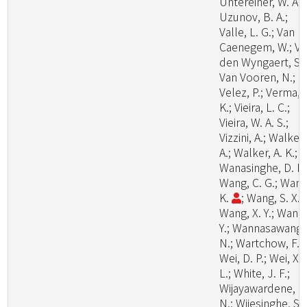
Untereiner, W. A.;
Uzunov, B. A.;
Valle, L. G.; Van
Caenegem, W.; V
den Wyngaert, S.;
Van Vooren, N.;
Velez, P.; Verma, 
K.; Vieira, L. C.;
Vieira, W. A. S.;
Vizzini, A.; Walker,
A.; Walker, A. K.;
Wanasinghe, D. N.
Wang, C. G.; Wang
K.
; Wang, S. X.;
Wang, X. Y.; Wang
Y.; Wannasawang,
N.; Wartchow, F.;
Wei, D. P.; Wei, X.
L.; White, J. F.;
Wijayawardene, N
N.; Wijesinghe, S.