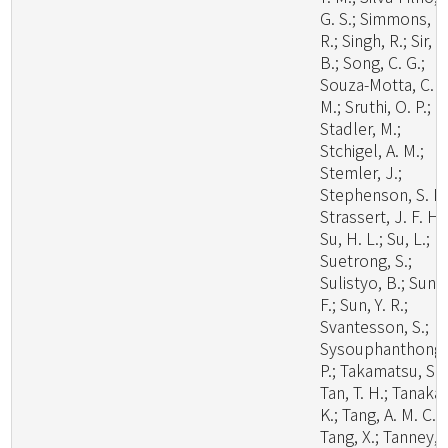
G. S.; Simmons, D
R.; Singh, R.; Sir, E
B.; Song, C. G.;
Souza-Motta, C.
M.; Sruthi, O. P.;
Stadler, M.;
Stchigel, A. M.;
Stemler, J.;
Stephenson, S. L.
Strassert, J. F. H.;
Su, H. L.; Su, L.;
Suetrong, S.;
Sulistyo, B.; Sun, 
F.; Sun, Y. R.;
Svantesson, S.;
Sysouphanthong,
P.; Takamatsu, S.;
Tan, T. H.; Tanaka,
K.; Tang, A. M. C.;
Tang, X.; Tanney, 