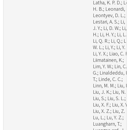
Latha, K. P. D.; Le
H. B.; Leonardi, M
Leontyev, D. L.;
Lestari, A. S.; Li, C
J. Y.; Li, D. W.; Li,
H.; Li, H. Y.; Li, L.;
Li, Q. R.; Li, Q.; Li,
W. L.; Li, Y.; Li, Y. C
Li, Y. X.; Liao, C. F.
Liimatainen, K.;
Lim, Y. W.; Lin, C.
G.; Linaldeddu, B
T.; Linde, C. C.;
Linn, M. M.; Liu, F.
Liu, J. K.; Liu, N. G
Liu, S.; Liu, S. L.;
Liu, X. F.; Liu, X. Y.;
Liu, X. Z.; Liu, Z. B
Lu, L.; Lu, Y. Z.;
Luangharn, T.;