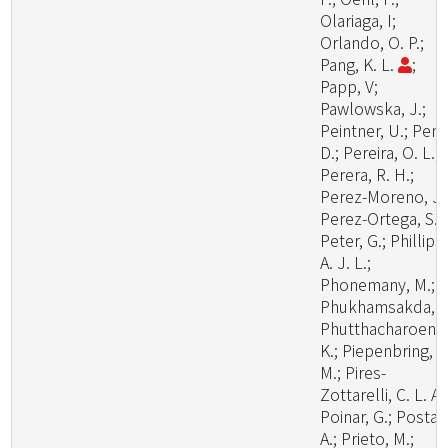
Olariaga, I;
Orlando, O. P.;
Pang, K. L.
;
Papp, V;
Pawlowska, J.;
Peintner, U.; Pem
D.; Pereira, O. L.;
Perera, R. H.;
Perez-Moreno, J.
Perez-Ortega, S.;
Peter, G.; Phillips,
A. J. L.;
Phonemany, M.;
Phukhamsakda, C
Phutthacharoen,
K.; Piepenbring,
M.; Pires-
Zottarelli, C. L. A.
Poinar, G.; Posta,
A.; Prieto, M.;