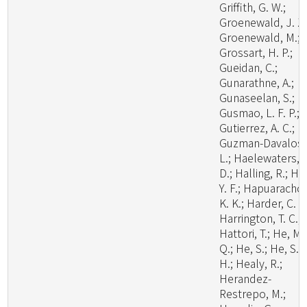
Griffith, G. W.;
Groenewald, J. Z.
Groenewald, M.;
Grossart, H. P.;
Gueidan, C.;
Gunarathne, A.;
Gunaseelan, S.;
Gusmao, L. F. P.;
Gutierrez, A. C.;
Guzman-Davalos,
L.; Haelewaters,
D.; Halling, R.; Ha
Y. F.; Hapuarachch
K. K.; Harder, C. B
Harrington, T. C.;
Hattori, T.; He, M.
Q.; He, S.; He, S.
H.; Healy, R.;
Herandez-
Restrepo, M.;