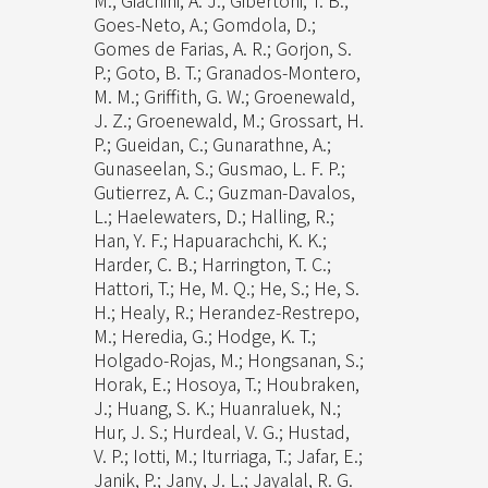
M.; Giachini, A. J.; Gibertoni, T. B.;
Goes-Neto, A.; Gomdola, D.;
Gomes de Farias, A. R.; Gorjon, S.
P.; Goto, B. T.; Granados-Montero,
M. M.; Griffith, G. W.; Groenewald,
J. Z.; Groenewald, M.; Grossart, H.
P.; Gueidan, C.; Gunarathne, A.;
Gunaseelan, S.; Gusmao, L. F. P.;
Gutierrez, A. C.; Guzman-Davalos,
L.; Haelewaters, D.; Halling, R.;
Han, Y. F.; Hapuarachchi, K. K.;
Harder, C. B.; Harrington, T. C.;
Hattori, T.; He, M. Q.; He, S.; He, S.
H.; Healy, R.; Herandez-Restrepo,
M.; Heredia, G.; Hodge, K. T.;
Holgado-Rojas, M.; Hongsanan, S.;
Horak, E.; Hosoya, T.; Houbraken,
J.; Huang, S. K.; Huanraluek, N.;
Hur, J. S.; Hurdeal, V. G.; Hustad,
V. P.; Iotti, M.; Iturriaga, T.; Jafar, E.;
Janik, P.; Jany, J. L.; Jayalal, R. G.