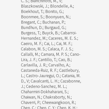
C. S.; Bianchinotti, M., V;
Blaszkowski, J.; Blondelle, A.;
Boekhout, T.; Bonito, G.;
Boonmee, S.; Boonyuen, N.;
Bregant, C.; Buchanan, P.;
Bundhun, D.; Burgaud, G.;
Burgess, T.; Buyck, B.; Cabarroi-
Hernandez, M.; Caceres, M. E. S.;
Caeiro, M. F.; Cai, L.; Cai, M. F.;
Calabon, M. S.; Calaca, F. J. S.;
Callalli, M.; Camara, M. P. S.; Cano-
Lira, J. F.; Cantillo, T.; Cao, B.;
Carlavilla, J. R.; Carvalho, A.;
Castaneda-Ruiz, R. F.; Castlebury,
L.; Castro-Jauregui, O.; Catania, M.
D., V; Cavalcanti, L. H.; Cazabonne,
J.; Cedeno-Sanchez, M. L.;
Chaharmiri-Dokhaharani, S.;
Chaiwan, N.; Chakraborty, N.;
Chaverri, P.; Cheewangkoon, R.;
Chen, C.; Chen, C. Y.; Chen, K. H.;