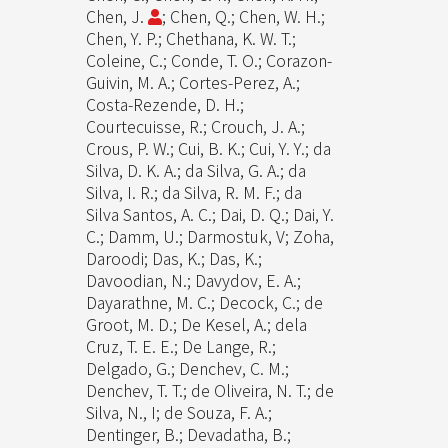
Chen, J.
; Chen, Q.; Chen, W. H.;
Chen, Y. P.; Chethana, K. W. T.;
Coleine, C.; Conde, T. O.; Corazon-
Guivin, M. A.; Cortes-Perez, A.;
Costa-Rezende, D. H.;
Courtecuisse, R.; Crouch, J. A.;
Crous, P. W.; Cui, B. K.; Cui, Y. Y.; da
Silva, D. K. A.; da Silva, G. A.; da
Silva, I. R.; da Silva, R. M. F.; da
Silva Santos, A. C.; Dai, D. Q.; Dai, Y.
C.; Damm, U.; Darmostuk, V; Zoha,
Daroodi; Das, K.; Das, K.;
Davoodian, N.; Davydov, E. A.;
Dayarathne, M. C.; Decock, C.; de
Groot, M. D.; De Kesel, A.; dela
Cruz, T. E. E.; De Lange, R.;
Delgado, G.; Denchev, C. M.;
Denchev, T. T.; de Oliveira, N. T.; de
Silva, N., I; de Souza, F. A.;
Dentinger, B.; Devadatha, B.;