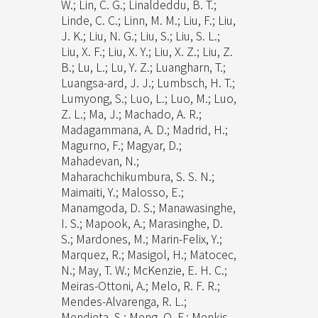
W.; Lin, C. G.; Linaldeddu, B. T.;
Linde, C. C.; Linn, M. M.; Liu, F.; Liu,
J. K.; Liu, N. G.; Liu, S.; Liu, S. L.;
Liu, X. F.; Liu, X. Y.; Liu, X. Z.; Liu, Z.
B.; Lu, L.; Lu, Y. Z.; Luangharn, T.;
Luangsa-ard, J. J.; Lumbsch, H. T.;
Lumyong, S.; Luo, L.; Luo, M.; Luo,
Z. L.; Ma, J.; Machado, A. R.;
Madagammana, A. D.; Madrid, H.;
Magurno, F.; Magyar, D.;
Mahadevan, N.;
Maharachchikumbura, S. S. N.;
Maimaiti, Y.; Malosso, E.;
Manamgoda, D. S.; Manawasinghe,
I. S.; Mapook, A.; Marasinghe, D.
S.; Mardones, M.; Marin-Felix, Y.;
Marquez, R.; Masigol, H.; Matocec,
N.; May, T. W.; McKenzie, E. H. C.;
Meiras-Ottoni, A.; Melo, R. F. R.;
Mendes-Alvarenga, R. L.;
Mendieta, S.; Meng, Q. F.; Menkis,