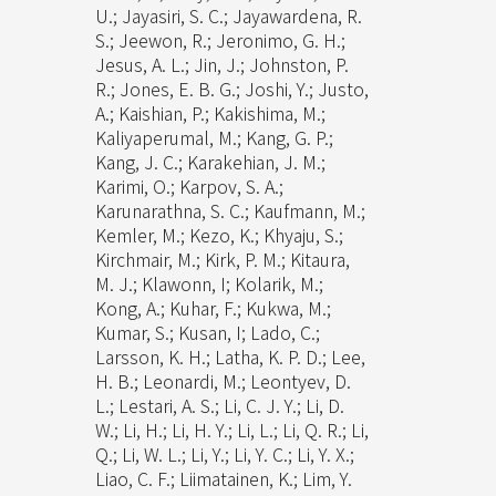
U.; Jayasiri, S. C.; Jayawardena, R.
S.; Jeewon, R.; Jeronimo, G. H.;
Jesus, A. L.; Jin, J.; Johnston, P.
R.; Jones, E. B. G.; Joshi, Y.; Justo,
A.; Kaishian, P.; Kakishima, M.;
Kaliyaperumal, M.; Kang, G. P.;
Kang, J. C.; Karakehian, J. M.;
Karimi, O.; Karpov, S. A.;
Karunarathna, S. C.; Kaufmann, M.;
Kemler, M.; Kezo, K.; Khyaju, S.;
Kirchmair, M.; Kirk, P. M.; Kitaura,
M. J.; Klawonn, I; Kolarik, M.;
Kong, A.; Kuhar, F.; Kukwa, M.;
Kumar, S.; Kusan, I; Lado, C.;
Larsson, K. H.; Latha, K. P. D.; Lee,
H. B.; Leonardi, M.; Leontyev, D.
L.; Lestari, A. S.; Li, C. J. Y.; Li, D.
W.; Li, H.; Li, H. Y.; Li, L.; Li, Q. R.; Li,
Q.; Li, W. L.; Li, Y.; Li, Y. C.; Li, Y. X.;
Liao, C. F.; Liimatainen, K.; Lim, Y.