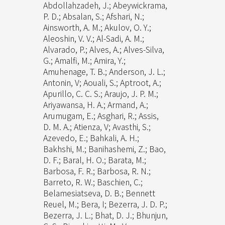
Abdollahzadeh, J.; Abeywickrama,
P. D.; Absalan, S.; Afshari, N.;
Ainsworth, A. M.; Akulov, O. Y.;
Aleoshin, V. V.; Al-Sadi, A. M.;
Alvarado, P.; Alves, A.; Alves-Silva,
G.; Amalfi, M.; Amira, Y.;
Amuhenage, T. B.; Anderson, J. L.;
Antonin, V; Aouali, S.; Aptroot, A.;
Apurillo, C. C. S.; Araujo, J. P. M.;
Ariyawansa, H. A.; Armand, A.;
Arumugam, E.; Asghari, R.; Assis,
D. M. A.; Atienza, V; Avasthi, S.;
Azevedo, E.; Bahkali, A. H.;
Bakhshi, M.; Banihashemi, Z.; Bao,
D. F.; Baral, H. O.; Barata, M.;
Barbosa, F. R.; Barbosa, R. N.;
Barreto, R. W.; Baschien, C.;
Belamesiatseva, D. B.; Bennett
Reuel, M.; Bera, I; Bezerra, J. D. P.;
Bezerra, J. L.; Bhat, D. J.; Bhunjun,