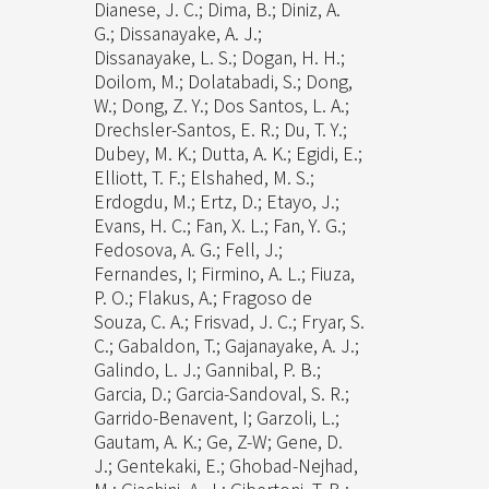
Dianese, J. C.; Dima, B.; Diniz, A.
G.; Dissanayake, A. J.;
Dissanayake, L. S.; Dogan, H. H.;
Doilom, M.; Dolatabadi, S.; Dong,
W.; Dong, Z. Y.; Dos Santos, L. A.;
Drechsler-Santos, E. R.; Du, T. Y.;
Dubey, M. K.; Dutta, A. K.; Egidi, E.;
Elliott, T. F.; Elshahed, M. S.;
Erdogdu, M.; Ertz, D.; Etayo, J.;
Evans, H. C.; Fan, X. L.; Fan, Y. G.;
Fedosova, A. G.; Fell, J.;
Fernandes, I; Firmino, A. L.; Fiuza,
P. O.; Flakus, A.; Fragoso de
Souza, C. A.; Frisvad, J. C.; Fryar, S.
C.; Gabaldon, T.; Gajanayake, A. J.;
Galindo, L. J.; Gannibal, P. B.;
Garcia, D.; Garcia-Sandoval, S. R.;
Garrido-Benavent, I; Garzoli, L.;
Gautam, A. K.; Ge, Z-W; Gene, D.
J.; Gentekaki, E.; Ghobad-Nejhad,