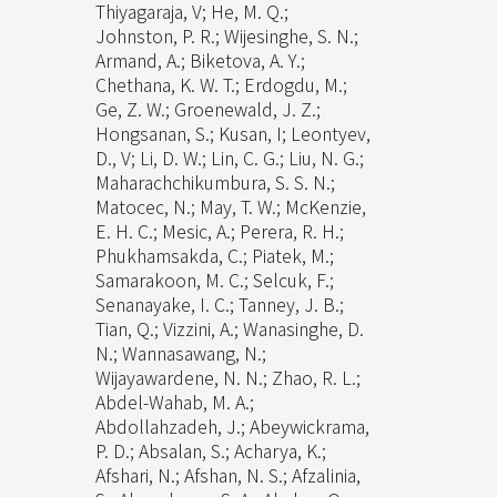
Thiyagaraja, V; He, M. Q.;
Johnston, P. R.; Wijesinghe, S. N.;
Armand, A.; Biketova, A. Y.;
Chethana, K. W. T.; Erdogdu, M.;
Ge, Z. W.; Groenewald, J. Z.;
Hongsanan, S.; Kusan, I; Leontyev,
D., V; Li, D. W.; Lin, C. G.; Liu, N. G.;
Maharachchikumbura, S. S. N.;
Matocec, N.; May, T. W.; McKenzie,
E. H. C.; Mesic, A.; Perera, R. H.;
Phukhamsakda, C.; Piatek, M.;
Samarakoon, M. C.; Selcuk, F.;
Senanayake, I. C.; Tanney, J. B.;
Tian, Q.; Vizzini, A.; Wanasinghe, D.
N.; Wannasawang, N.;
Wijayawardene, N. N.; Zhao, R. L.;
Abdel-Wahab, M. A.;
Abdollahzadeh, J.; Abeywickrama,
P. D.; Absalan, S.; Acharya, K.;
Afshari, N.; Afshan, N. S.; Afzalinia,