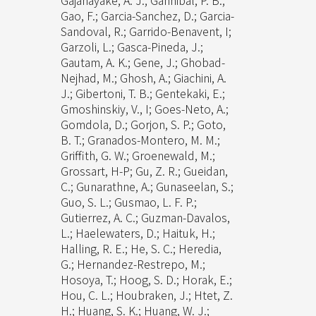
Gajanayake, A. J.; Gannibal, P. B.;
Gao, F.; Garcia-Sanchez, D.; Garcia-
Sandoval, R.; Garrido-Benavent, I;
Garzoli, L.; Gasca-Pineda, J.;
Gautam, A. K.; Gene, J.; Ghobad-
Nejhad, M.; Ghosh, A.; Giachini, A.
J.; Gibertoni, T. B.; Gentekaki, E.;
Gmoshinskiy, V., I; Goes-Neto, A.;
Gomdola, D.; Gorjon, S. P.; Goto,
B. T.; Granados-Montero, M. M.;
Griffith, G. W.; Groenewald, M.;
Grossart, H-P; Gu, Z. R.; Gueidan,
C.; Gunarathne, A.; Gunaseelan, S.;
Guo, S. L.; Gusmao, L. F. P.;
Gutierrez, A. C.; Guzman-Davalos,
L.; Haelewaters, D.; Haituk, H.;
Halling, R. E.; He, S. C.; Heredia,
G.; Hernandez-Restrepo, M.;
Hosoya, T.; Hoog, S. D.; Horak, E.;
Hou, C. L.; Houbraken, J.; Htet, Z.
H.; Huang, S. K.; Huang, W. J.;