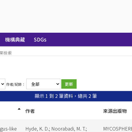
機構典藏
SDGs
果檢索
作者/紀錄：
顯示 1 到 2 筆資料，總共 2 筆
作者
來源出版物
gus-like
Hyde, K. D.; Noorabadi, M. T.;
MYCOSPHER