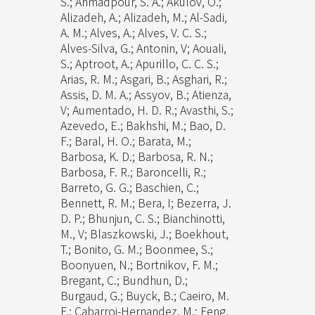
S.; Ahmadpour, S. A.; Akulov, O.;
Alizadeh, A.; Alizadeh, M.; Al-Sadi,
A. M.; Alves, A.; Alves, V. C. S.;
Alves-Silva, G.; Antonin, V; Aouali,
S.; Aptroot, A.; Apurillo, C. C. S.;
Arias, R. M.; Asgari, B.; Asghari, R.;
Assis, D. M. A.; Assyov, B.; Atienza,
V; Aumentado, H. D. R.; Avasthi, S.;
Azevedo, E.; Bakhshi, M.; Bao, D.
F.; Baral, H. O.; Barata, M.;
Barbosa, K. D.; Barbosa, R. N.;
Barbosa, F. R.; Baroncelli, R.;
Barreto, G. G.; Baschien, C.;
Bennett, R. M.; Bera, I; Bezerra, J.
D. P.; Bhunjun, C. S.; Bianchinotti,
M., V; Blaszkowski, J.; Boekhout,
T.; Bonito, G. M.; Boonmee, S.;
Boonyuen, N.; Bortnikov, F. M.;
Bregant, C.; Bundhun, D.;
Burgaud, G.; Buyck, B.; Caeiro, M.
F.; Cabarroi-Hernandez, M.; Feng,