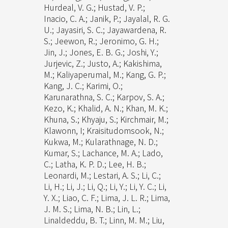
Hurdeal, V. G.; Hustad, V. P.;
Inacio, C. A.; Janik, P.; Jayalal, R. G.
U.; Jayasiri, S. C.; Jayawardena, R.
S.; Jeewon, R.; Jeronimo, G. H.;
Jin, J.; Jones, E. B. G.; Joshi, Y.;
Jurjevic, Z.; Justo, A.; Kakishima,
M.; Kaliyaperumal, M.; Kang, G. P.;
Kang, J. C.; Karimi, O.;
Karunarathna, S. C.; Karpov, S. A.;
Kezo, K.; Khalid, A. N.; Khan, M. K.;
Khuna, S.; Khyaju, S.; Kirchmair, M.;
Klawonn, I; Kraisitudomsook, N.;
Kukwa, M.; Kularathnage, N. D.;
Kumar, S.; Lachance, M. A.; Lado,
C.; Latha, K. P. D.; Lee, H. B.;
Leonardi, M.; Lestari, A. S.; Li, C.;
Li, H.; Li, J.; Li, Q.; Li, Y.; Li, Y. C.; Li,
Y. X.; Liao, C. F.; Lima, J. L. R.; Lima,
J. M. S.; Lima, N. B.; Lin, L.;
Linaldeddu, B. T.; Linn, M. M.; Liu,