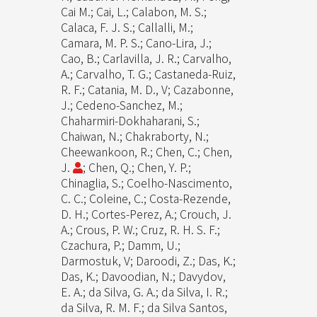
Cai M.; Cai, L.; Calabon, M. S.;
Calaca, F. J. S.; Callalli, M.;
Camara, M. P. S.; Cano-Lira, J.;
Cao, B.; Carlavilla, J. R.; Carvalho,
A.; Carvalho, T. G.; Castaneda-Ruiz,
R. F.; Catania, M. D., V; Cazabonne,
J.; Cedeno-Sanchez, M.;
Chaharmiri-Dokhaharani, S.;
Chaiwan, N.; Chakraborty, N.;
Cheewankoon, R.; Chen, C.; Chen,
J.
; Chen, Q.; Chen, Y. P.;
Chinaglia, S.; Coelho-Nascimento,
C. C.; Coleine, C.; Costa-Rezende,
D. H.; Cortes-Perez, A.; Crouch, J.
A.; Crous, P. W.; Cruz, R. H. S. F.;
Czachura, P.; Damm, U.;
Darmostuk, V; Daroodi, Z.; Das, K.;
Das, K.; Davoodian, N.; Davydov,
E. A.; da Silva, G. A.; da Silva, I. R.;
da Silva, R. M. F.; da Silva Santos,