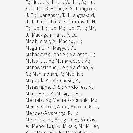
F.; Liu, J. K.; Liu, J. W.; Liu, S.; Liu,
S. L.; Liu, X. F.; Liu, X. Y.; Longcore,
J. E.; Luangharn, T.; Luangsa-ard,
J. J.; Lu, L.; Lu, Y. Z.; Lumbsch, H.
T.; Luo, L.; Luo, M.; Luo, Z. L.; Ma,
J.; Madagammana, A. D.;
Madhushan, A.; Madrid, H.;
Magurno, F.; Magyar, D.;
Mahadevakumar, S.; Malosso, E.;
Malysh, J. M.; Mamarabadi, M.;
Manawasinghe, I. S.; Manfrino, R.
G.; Manimohan, P.; Mao, N.;
Mapook, A.; Marchese, P.;
Marasinghe, D. S.; Mardones, M.;
Marin-Felix, Y.; Masigol, H.;
Mehrabi, M.; Mehrabi-Koushki, M.;
Meiras-Ottoni, A. de; Melo, R. F. R.;
Mendes-Alvarenga, R. L.;
Mendieta, S.; Meng, Q. F.; Menkis,
A.; Menolli Jr, N.; Miksik, M.; Miller,
S. L.; Moncada, B.; Moncalvo, J.