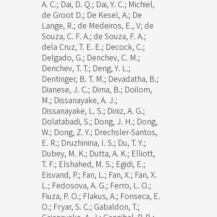
A. C.; Dai, D. Q.; Dai, Y. C.; Michiel,
de Groot D.; De Kesel, A.; De
Lange, R.; de Medeiros, E., V; de
Souza, C. F. A.; de Souza, F. A.;
dela Cruz, T. E. E.; Decock, C.;
Delgado, G.; Denchev, C. M.;
Denchev, T. T.; Deng, Y. L.;
Dentinger, B. T. M.; Devadatha, B.;
Dianese, J. C.; Dima, B.; Doilom,
M.; Dissanayake, A. J.;
Dissanayake, L. S.; Diniz, A. G.;
Dolatabadi, S.; Dong, J. H.; Dong,
W.; Dong, Z. Y.; Drechsler-Santos,
E. R.; Druzhinina, I. S.; Du, T. Y.;
Dubey, M. K.; Dutta, A. K.; Elliott,
T. F.; Elshahed, M. S.; Egidi, E.;
Eisvand, P.; Fan, L.; Fan, X.; Fan, X.
L.; Fedosova, A. G.; Ferro, L. O.;
Fiuza, P. O.; Flakus, A.; Fonseca, E.
O.; Fryar, S. C.; Gabaldon, T.;