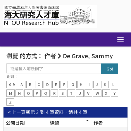
Skip
navigation
瀏覽 的方式： 作者
De Grave, Sammy
或
是
輸
跳到：
入
0-9
A
B
C
D
E
F
G
H
I
J
K
L
前
幾
M
N
O
P
Q
R
S
T
U
V
W
X
Y
個
Z
字：
< 上一頁
顯示 3 到 4 筆資料，總共 4 筆
公開日期
標題
作者