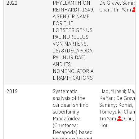
2022
PHYLLAMPHION
De Grave, Sammy
REINHARDT, 1849,
Chan, Tin -Yam
A SENIOR NAME
FOR THE
LOBSTER GENUS
PALINURELLUS
VON MARTENS,
1878 (DECAPODA,
PALINURIDAE)
AND ITS
NOMENCLATORIA
L RAMIFICATIONS
2019
Systematic
Liao, Yunshi; Ma,
analysis of the
Ka Yan; De Grave,
caridean shrimp
Sammy; Komai,
superfamily
Tomoyuki; Chan,
Pandaloidea
Tin-Yam
; Chu, K
(Crustacea:
Hou
Decapoda) based
on molecular and