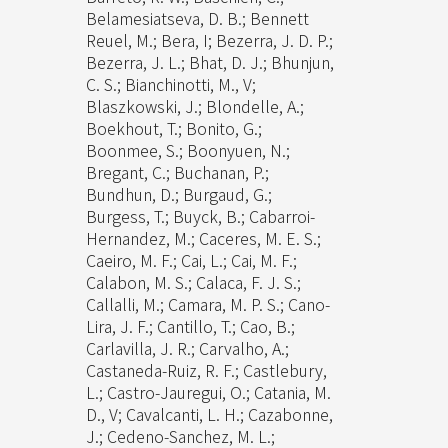
Belamesiatseva, D. B.; Bennett
Reuel, M.; Bera, I; Bezerra, J. D. P.;
Bezerra, J. L.; Bhat, D. J.; Bhunjun,
C. S.; Bianchinotti, M., V;
Blaszkowski, J.; Blondelle, A.;
Boekhout, T.; Bonito, G.;
Boonmee, S.; Boonyuen, N.;
Bregant, C.; Buchanan, P.;
Bundhun, D.; Burgaud, G.;
Burgess, T.; Buyck, B.; Cabarroi-
Hernandez, M.; Caceres, M. E. S.;
Caeiro, M. F.; Cai, L.; Cai, M. F.;
Calabon, M. S.; Calaca, F. J. S.;
Callalli, M.; Camara, M. P. S.; Cano-
Lira, J. F.; Cantillo, T.; Cao, B.;
Carlavilla, J. R.; Carvalho, A.;
Castaneda-Ruiz, R. F.; Castlebury,
L.; Castro-Jauregui, O.; Catania, M.
D., V; Cavalcanti, L. H.; Cazabonne,
J.; Cedeno-Sanchez, M. L.;