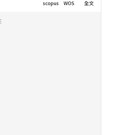
scopus
WOS
全文
E