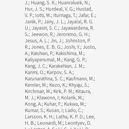
J.; Huang, S. K.; Huanraluek, N.;
Hur, J. S.; Hurdeal, V. G.; Hustad,
V. P.; Iotti, M.; Iturriaga, T.; Jafar, E.;
Janik, P.; Jany, J. L.; Jayalal, R. G.
U.; Jayasiri, S. C.; Jayawardena, R.
S.; Jeewon, R.; Jeronimo, G. H.;
Jesus, A. L.; Jin, J.; Johnston, P.
R.; Jones, E. B. G.; Joshi, Y.; Justo,
A.; Kaishian, P.; Kakishima, M.;
Kaliyaperumal, M.; Kang, G. P.;
Kang, J. C.; Karakehian, J. M.;
Karimi, O.; Karpov, S. A.;
Karunarathna, S. C.; Kaufmann, M.;
Kemler, M.; Kezo, K.; Khyaju, S.;
Kirchmair, M.; Kirk, P. M.; Kitaura,
M. J.; Klawonn, I; Kolarik, M.;
Kong, A.; Kuhar, F.; Kukwa, M.;
Kumar, S.; Kusan, I; Lado, C.;
Larsson, K. H.; Latha, K. P. D.; Lee,
H. B.; Leonardi, M.; Leontyev, D.