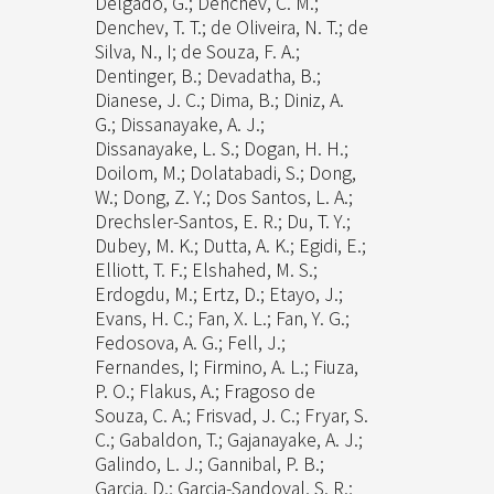
Delgado, G.; Denchev, C. M.;
Denchev, T. T.; de Oliveira, N. T.; de
Silva, N., I; de Souza, F. A.;
Dentinger, B.; Devadatha, B.;
Dianese, J. C.; Dima, B.; Diniz, A.
G.; Dissanayake, A. J.;
Dissanayake, L. S.; Dogan, H. H.;
Doilom, M.; Dolatabadi, S.; Dong,
W.; Dong, Z. Y.; Dos Santos, L. A.;
Drechsler-Santos, E. R.; Du, T. Y.;
Dubey, M. K.; Dutta, A. K.; Egidi, E.;
Elliott, T. F.; Elshahed, M. S.;
Erdogdu, M.; Ertz, D.; Etayo, J.;
Evans, H. C.; Fan, X. L.; Fan, Y. G.;
Fedosova, A. G.; Fell, J.;
Fernandes, I; Firmino, A. L.; Fiuza,
P. O.; Flakus, A.; Fragoso de
Souza, C. A.; Frisvad, J. C.; Fryar, S.
C.; Gabaldon, T.; Gajanayake, A. J.;
Galindo, L. J.; Gannibal, P. B.;
Garcia, D.; Garcia-Sandoval, S. R.;