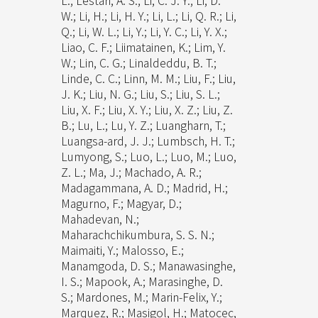
L.; Lestari, A. S.; Li, C. J. Y.; Li, D.
W.; Li, H.; Li, H. Y.; Li, L.; Li, Q. R.; Li,
Q.; Li, W. L.; Li, Y.; Li, Y. C.; Li, Y. X.;
Liao, C. F.; Liimatainen, K.; Lim, Y.
W.; Lin, C. G.; Linaldeddu, B. T.;
Linde, C. C.; Linn, M. M.; Liu, F.; Liu,
J. K.; Liu, N. G.; Liu, S.; Liu, S. L.;
Liu, X. F.; Liu, X. Y.; Liu, X. Z.; Liu, Z.
B.; Lu, L.; Lu, Y. Z.; Luangharn, T.;
Luangsa-ard, J. J.; Lumbsch, H. T.;
Lumyong, S.; Luo, L.; Luo, M.; Luo,
Z. L.; Ma, J.; Machado, A. R.;
Madagammana, A. D.; Madrid, H.;
Magurno, F.; Magyar, D.;
Mahadevan, N.;
Maharachchikumbura, S. S. N.;
Maimaiti, Y.; Malosso, E.;
Manamgoda, D. S.; Manawasinghe,
I. S.; Mapook, A.; Marasinghe, D.
S.; Mardones, M.; Marin-Felix, Y.;
Marquez, R.; Masigol, H.; Matocec,