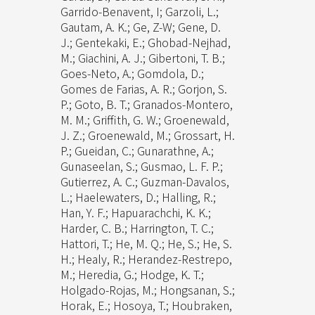
Garrido-Benavent, I; Garzoli, L.;
Gautam, A. K.; Ge, Z-W; Gene, D.
J.; Gentekaki, E.; Ghobad-Nejhad,
M.; Giachini, A. J.; Gibertoni, T. B.;
Goes-Neto, A.; Gomdola, D.;
Gomes de Farias, A. R.; Gorjon, S.
P.; Goto, B. T.; Granados-Montero,
M. M.; Griffith, G. W.; Groenewald,
J. Z.; Groenewald, M.; Grossart, H.
P.; Gueidan, C.; Gunarathne, A.;
Gunaseelan, S.; Gusmao, L. F. P.;
Gutierrez, A. C.; Guzman-Davalos,
L.; Haelewaters, D.; Halling, R.;
Han, Y. F.; Hapuarachchi, K. K.;
Harder, C. B.; Harrington, T. C.;
Hattori, T.; He, M. Q.; He, S.; He, S.
H.; Healy, R.; Herandez-Restrepo,
M.; Heredia, G.; Hodge, K. T.;
Holgado-Rojas, M.; Hongsanan, S.;
Horak, E.; Hosoya, T.; Houbraken,