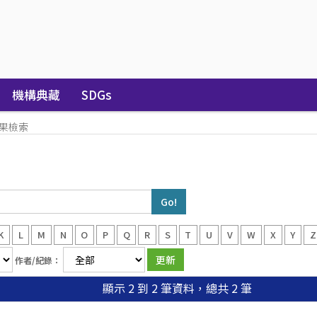
機構典藏
SDGs
果檢索
K
L
M
N
O
P
Q
R
S
T
U
V
W
X
Y
Z
作者/紀錄：
顯示 2 到 2 筆資料，總共 2 筆