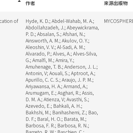
作者
來源出版物
cation of
Hyde, K. D.; Abdel-Wahab, M. A.;
MYCOSPHER
Abdollahzadeh, J.; Abeywickrama,
P. D.; Absalan, S.; Afshari, N.;
Ainsworth, A. M.; Akulov, O. Y.;
Aleoshin, V. V.; Al-Sadi, A. M.;
Alvarado, P.; Alves, A.; Alves-Silva,
G.; Amalfi, M.; Amira, Y.;
Amuhenage, T. B.; Anderson, J. L.;
Antonin, V; Aouali, S.; Aptroot, A.;
Apurillo, C. C. S.; Araujo, J. P. M.;
Ariyawansa, H. A.; Armand, A.;
Arumugam, E.; Asghari, R.; Assis,
D. M. A.; Atienza, V; Avasthi, S.;
Azevedo, E.; Bahkali, A. H.;
Bakhshi, M.; Banihashemi, Z.; Bao,
D. F.; Baral, H. O.; Barata, M.;
Barbosa, F. R.; Barbosa, R. N.;
Barreto, R. W.; Baschien, C.;