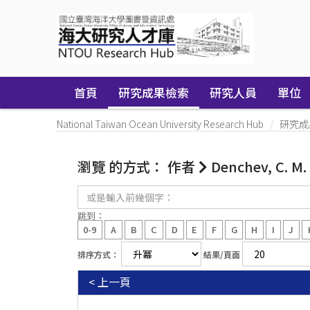
Skip
navigation
首頁
研究成果檢索
研究人員
單位
National Taiwan Ocean University Research Hub
研究成
瀏覽 的方式： 作者
Denchev, C. M.
或
是
輸
跳到：
入
0-9
A
B
C
D
E
F
G
H
I
J
前
幾
排序方式：
結果/頁面
個
字：
< 上一頁