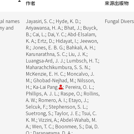
作者
來源出版物
gal names
Jayasiri, S. C.; Hyde, K. D.;
Fungal Divers
ny and
Ariyawansa, H. A.; Bhat, J.; Buyck,
B.; Cai, L.; Dai, Y. C.; Abd-Elsalam,
K. A.; Ertz, D.; Hidayat, I.; Jeewon,
R.; Jones, E. B. G.; Bahkali, A. H.;
Karunarathna, S. C.; Liu, J. K.;
Luangsa-Ard, J. J.; Lumbsch, H. T.;
Maharachchikumbura, S. S. N.;
McKenzie, E. H. C.; Moncalvo, J.
M.; Ghobad-Nejhad, M.; Nilsson,
H.; Ka-Lai Pang
; Pereira, O. L.;
Phillips, A. J. L.; Raspe, O.; Rollins,
A. W.; Romero, A. I.; Etayo, J.;
Selcuk, F.; Stephenson, S. L.;
Suetrong, S.; Taylor, J. E.; Tsui, C.
K. M.; Vizzini, A.; Abdel-Wahab, M.
A.; Wen, T. C.; Boonmee, S.; Dai, D.
Q.; Daranagama, D. A.;