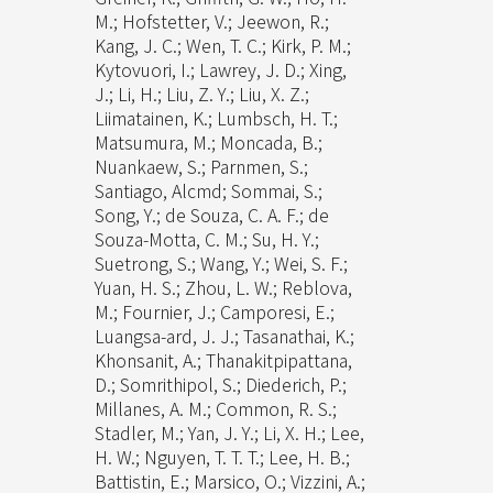
M.; Hofstetter, V.; Jeewon, R.;
Kang, J. C.; Wen, T. C.; Kirk, P. M.;
Kytovuori, I.; Lawrey, J. D.; Xing,
J.; Li, H.; Liu, Z. Y.; Liu, X. Z.;
Liimatainen, K.; Lumbsch, H. T.;
Matsumura, M.; Moncada, B.;
Nuankaew, S.; Parnmen, S.;
Santiago, Alcmd; Sommai, S.;
Song, Y.; de Souza, C. A. F.; de
Souza-Motta, C. M.; Su, H. Y.;
Suetrong, S.; Wang, Y.; Wei, S. F.;
Yuan, H. S.; Zhou, L. W.; Reblova,
M.; Fournier, J.; Camporesi, E.;
Luangsa-ard, J. J.; Tasanathai, K.;
Khonsanit, A.; Thanakitpipattana,
D.; Somrithipol, S.; Diederich, P.;
Millanes, A. M.; Common, R. S.;
Stadler, M.; Yan, J. Y.; Li, X. H.; Lee,
H. W.; Nguyen, T. T. T.; Lee, H. B.;
Battistin, E.; Marsico, O.; Vizzini, A.;