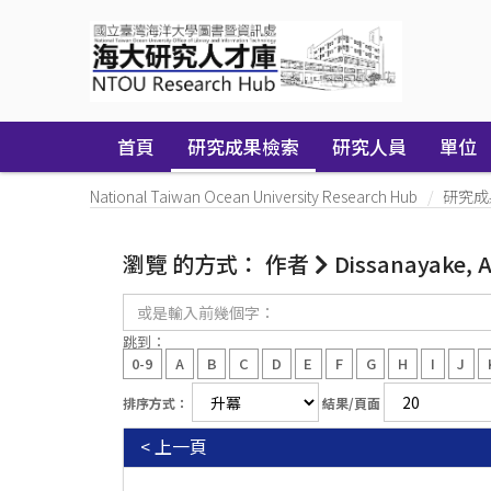
Skip
navigation
首頁
研究成果檢索
研究人員
單位
National Taiwan Ocean University Research Hub
研究成
瀏覽 的方式： 作者
Dissanayake, A.
或
是
輸
跳到：
入
0-9
A
B
C
D
E
F
G
H
I
J
前
幾
排序方式：
結果/頁面
個
字：
< 上一頁