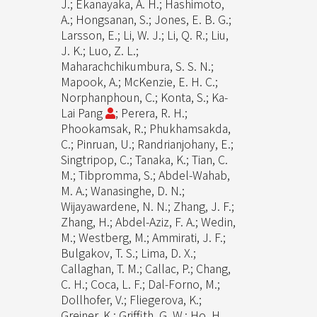
J.; Ekanayaka, A. H.; Hashimoto,
A.; Hongsanan, S.; Jones, E. B. G.;
Larsson, E.; Li, W. J.; Li, Q. R.; Liu,
J. K.; Luo, Z. L.;
Maharachchikumbura, S. S. N.;
Mapook, A.; McKenzie, E. H. C.;
Norphanphoun, C.; Konta, S.; Ka-
Lai Pang
; Perera, R. H.;
Phookamsak, R.; Phukhamsakda,
C.; Pinruan, U.; Randrianjohany, E.;
Singtripop, C.; Tanaka, K.; Tian, C.
M.; Tibpromma, S.; Abdel-Wahab,
M. A.; Wanasinghe, D. N.;
Wijayawardene, N. N.; Zhang, J. F.;
Zhang, H.; Abdel-Aziz, F. A.; Wedin,
M.; Westberg, M.; Ammirati, J. F.;
Bulgakov, T. S.; Lima, D. X.;
Callaghan, T. M.; Callac, P.; Chang,
C. H.; Coca, L. F.; Dal-Forno, M.;
Dollhofer, V.; Fliegerova, K.;
Greiner, K.; Griffith, G. W.; Ho, H.