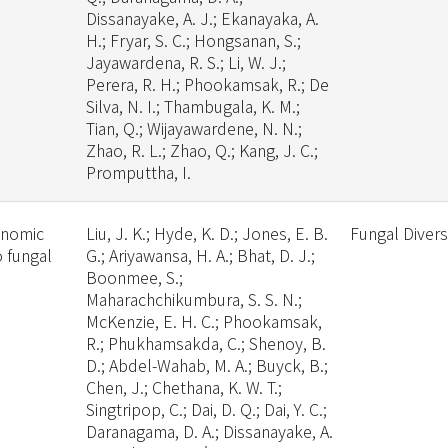
Dissanayake, A. J.; Ekanayaka, A.
H.; Fryar, S. C.; Hongsanan, S.;
Jayawardena, R. S.; Li, W. J.;
Perera, R. H.; Phookamsak, R.; De
Silva, N. I.; Thambugala, K. M.;
Tian, Q.; Wijayawardene, N. N.;
Zhao, R. L.; Zhao, Q.; Kang, J. C.;
Promputtha, I.
onomic
Liu, J. K.; Hyde, K. D.; Jones, E. B.
Fungal Divers
o fungal
G.; Ariyawansa, H. A.; Bhat, D. J.;
Boonmee, S.;
Maharachchikumbura, S. S. N.;
McKenzie, E. H. C.; Phookamsak,
R.; Phukhamsakda, C.; Shenoy, B.
D.; Abdel-Wahab, M. A.; Buyck, B.;
Chen, J.; Chethana, K. W. T.;
Singtripop, C.; Dai, D. Q.; Dai, Y. C.;
Daranagama, D. A.; Dissanayake, A.