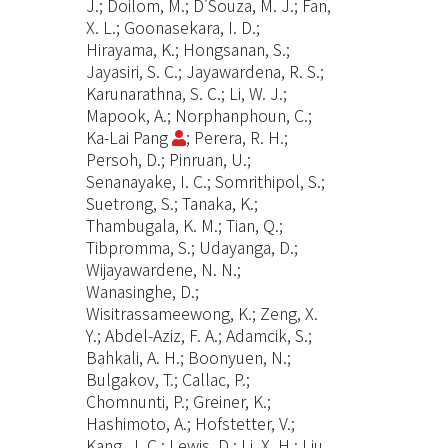
J.; Doilom, M.; D'Souza, M. J.; Fan,
X. L.; Goonasekara, I. D.;
Hirayama, K.; Hongsanan, S.;
Jayasiri, S. C.; Jayawardena, R. S.;
Karunarathna, S. C.; Li, W. J.;
Mapook, A.; Norphanphoun, C.;
Ka-Lai Pang
; Perera, R. H.;
Persoh, D.; Pinruan, U.;
Senanayake, I. C.; Somrithipol, S.;
Suetrong, S.; Tanaka, K.;
Thambugala, K. M.; Tian, Q.;
Tibpromma, S.; Udayanga, D.;
Wijayawardene, N. N.;
Wanasinghe, D.;
Wisitrassameewong, K.; Zeng, X.
Y.; Abdel-Aziz, F. A.; Adamcik, S.;
Bahkali, A. H.; Boonyuen, N.;
Bulgakov, T.; Callac, P.;
Chomnunti, P.; Greiner, K.;
Hashimoto, A.; Hofstetter, V.;
Kang, J. C.; Lewis, D.; Li, X. H.; Liu,