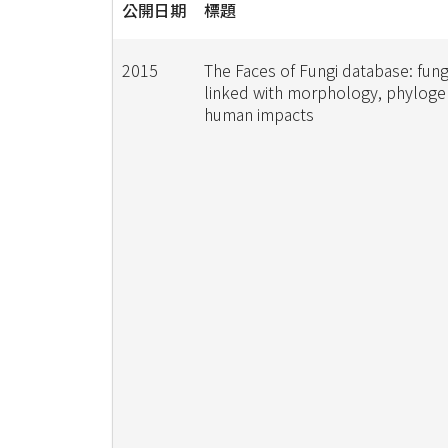
公開日期
標題
2015
The Faces of Fungi database: fun
linked with morphology, phyloge
human impacts