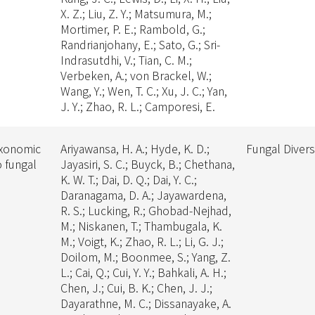
X. Z.; Liu, Z. Y.; Matsumura, M.;
Mortimer, P. E.; Rambold, G.;
Randrianjohany, E.; Sato, G.; Sri-
Indrasutdhi, V.; Tian, C. M.;
Verbeken, A.; von Brackel, W.;
Wang, Y.; Wen, T. C.; Xu, J. C.; Yan,
J. Y.; Zhao, R. L.; Camporesi, E.
axonomic
Ariyawansa, H. A.; Hyde, K. D.;
Fungal Divers
o fungal
Jayasiri, S. C.; Buyck, B.; Chethana,
K. W. T.; Dai, D. Q.; Dai, Y. C.;
Daranagama, D. A.; Jayawardena,
R. S.; Lucking, R.; Ghobad-Nejhad,
M.; Niskanen, T.; Thambugala, K.
M.; Voigt, K.; Zhao, R. L.; Li, G. J.;
Doilom, M.; Boonmee, S.; Yang, Z.
L.; Cai, Q.; Cui, Y. Y.; Bahkali, A. H.;
Chen, J.; Cui, B. K.; Chen, J. J.;
Dayarathne, M. C.; Dissanayake, A.