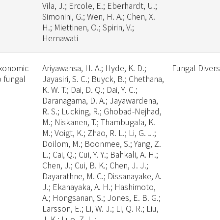
Vila, J.; Ercole, E.; Eberhardt, U.;
Simonini, G.; Wen, H. A.; Chen, X.
H.; Miettinen, O.; Spirin, V.;
Hernawati
axonomic
Ariyawansa, H. A.; Hyde, K. D.;
Fungal Divers
o fungal
Jayasiri, S. C.; Buyck, B.; Chethana,
K. W. T.; Dai, D. Q.; Dai, Y. C.;
Daranagama, D. A.; Jayawardena,
R. S.; Lucking, R.; Ghobad-Nejhad,
M.; Niskanen, T.; Thambugala, K.
M.; Voigt, K.; Zhao, R. L.; Li, G. J.;
Doilom, M.; Boonmee, S.; Yang, Z.
L.; Cai, Q.; Cui, Y. Y.; Bahkali, A. H.;
Chen, J.; Cui, B. K.; Chen, J. J.;
Dayarathne, M. C.; Dissanayake, A.
J.; Ekanayaka, A. H.; Hashimoto,
A.; Hongsanan, S.; Jones, E. B. G.;
Larsson, E.; Li, W. J.; Li, Q. R.; Liu,
J. K.; Luo, Z. L.;