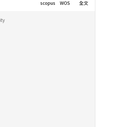
scopus
WOS
全文
ity