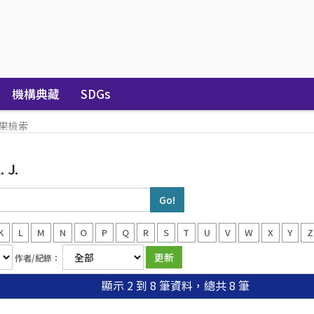
機構典藏
SDGs
果檢索
 J.
K
L
M
N
O
P
Q
R
S
T
U
V
W
X
Y
Z
作者/紀錄：
顯示 2 到 8 筆資料，總共 8 筆