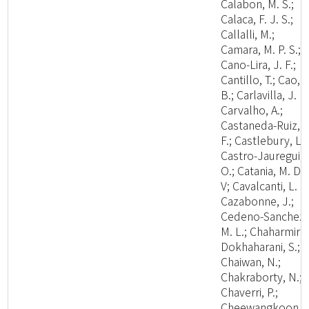
Calabon, M. S.;
Calaca, F. J. S.;
Callalli, M.;
Camara, M. P. S.;
Cano-Lira, J. F.;
Cantillo, T.; Cao,
B.; Carlavilla, J. R.
Carvalho, A.;
Castaneda-Ruiz, R
F.; Castlebury, L.;
Castro-Jauregui,
O.; Catania, M. D.,
V; Cavalcanti, L. H
Cazabonne, J.;
Cedeno-Sanchez,
M. L.; Chaharmiri-
Dokhaharani, S.;
Chaiwan, N.;
Chakraborty, N.;
Chaverri, P.;
Cheewangkoon,