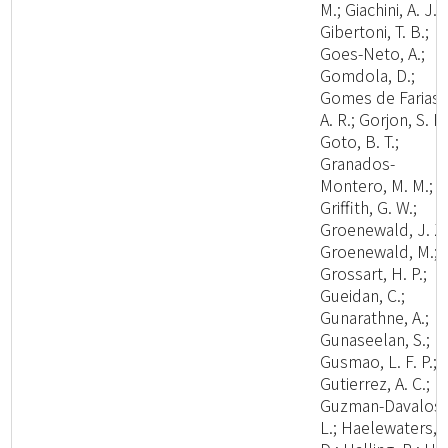
M.; Giachini, A. J.;
Gibertoni, T. B.;
Goes-Neto, A.;
Gomdola, D.;
Gomes de Farias,
A. R.; Gorjon, S. P.
Goto, B. T.;
Granados-
Montero, M. M.;
Griffith, G. W.;
Groenewald, J. Z.
Groenewald, M.;
Grossart, H. P.;
Gueidan, C.;
Gunarathne, A.;
Gunaseelan, S.;
Gusmao, L. F. P.;
Gutierrez, A. C.;
Guzman-Davalos,
L.; Haelewaters,