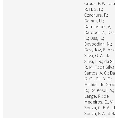
Crous, P. W.; Cruz
R. H. S. F.;
Czachura, P.;
Damm, U.;
Darmostuk, V;
Daroodi, Z.; Das,
K.; Das, K.;
Davoodian, N.;
Davydov, E. A.; d
Silva, G. A.; da
Silva, I. R.; da Silv
R. M. F.; da Silva
Santos, A. C.; Dai,
D. Q.; Dai, Y. C.;
Michiel, de Groot
D.; De Kesel, A.; 
Lange, R.; de
Medeiros, E., V; d
Souza, C. F. A.; de
Souza, F. A.; dela