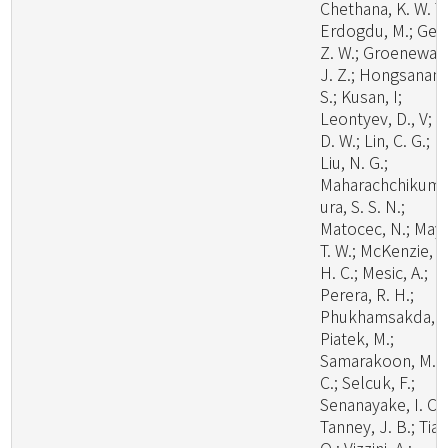
Chethana, K. W. T.
Erdogdu, M.; Ge,
Z. W.; Groenewal
J. Z.; Hongsanan,
S.; Kusan, I;
Leontyev, D., V; Li
D. W.; Lin, C. G.;
Liu, N. G.;
Maharachchikum
ura, S. S. N.;
Matocec, N.; May,
T. W.; McKenzie, E
H. C.; Mesic, A.;
Perera, R. H.;
Phukhamsakda, C
Piatek, M.;
Samarakoon, M.
C.; Selcuk, F.;
Senanayake, I. C.;
Tanney, J. B.; Tian