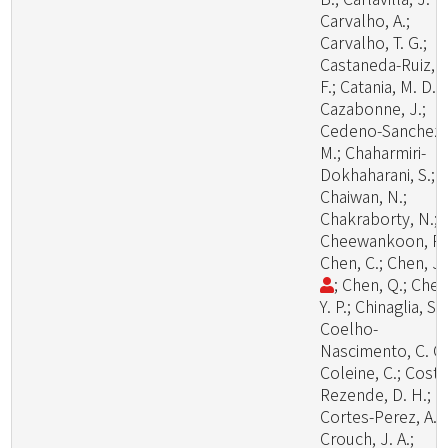
Carvalho, A.;
Carvalho, T. G.;
Castaneda-Ruiz, R
F.; Catania, M. D., 
Cazabonne, J.;
Cedeno-Sanchez,
M.; Chaharmiri-
Dokhaharani, S.;
Chaiwan, N.;
Chakraborty, N.;
Cheewankoon, R.
Chen, C.; Chen, J
; Chen, Q.; Chen
Y. P.; Chinaglia, S.;
Coelho-
Nascimento, C. C.
Coleine, C.; Costa
Rezende, D. H.;
Cortes-Perez, A.;
Crouch, J. A.;