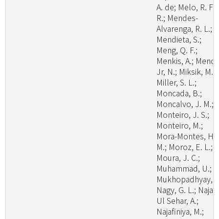
A. de; Melo, R. F.
R.; Mendes-
Alvarenga, R. L.;
Mendieta, S.;
Meng, Q. F.;
Menkis, A.; Menoll
Jr, N.; Miksik, M.;
Miller, S. L.;
Moncada, B.;
Moncalvo, J. M.;
Monteiro, J. S.;
Monteiro, M.;
Mora-Montes, H.
M.; Moroz, E. L.;
Moura, J. C.;
Muhammad, U.;
Mukhopadhyay, S
Nagy, G. L.; Naja
Ul Sehar, A.;
Najafiniya, M.;