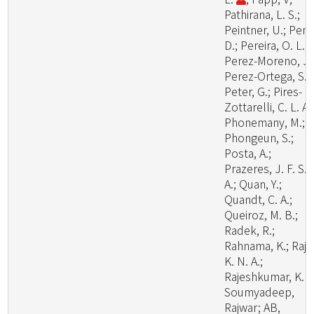
Pathirana, L. S.;
Peintner, U.; Pem
D.; Pereira, O. L.;
Perez-Moreno, J.
Perez-Ortega, S.;
Peter, G.; Pires-
Zottarelli, C. L. A.
Phonemany, M.;
Phongeun, S.;
Posta, A.;
Prazeres, J. F. S.
A.; Quan, Y.;
Quandt, C. A.;
Queiroz, M. B.;
Radek, R.;
Rahnama, K.; Raj,
K. N. A.;
Rajeshkumar, K. C
Soumyadeep,
Rajwar; AB,