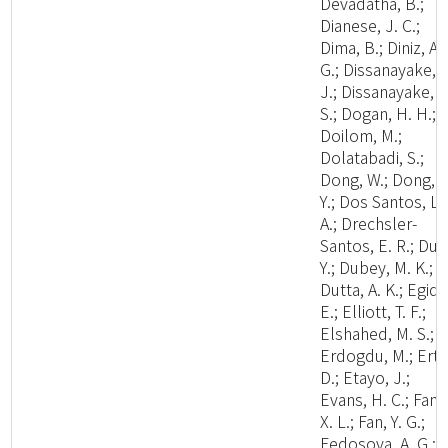
Devadatha, B.;
Dianese, J. C.;
Dima, B.; Diniz, A.
G.; Dissanayake, A
J.; Dissanayake, L
S.; Dogan, H. H.;
Doilom, M.;
Dolatabadi, S.;
Dong, W.; Dong, Z
Y.; Dos Santos, L.
A.; Drechsler-
Santos, E. R.; Du, 
Y.; Dubey, M. K.;
Dutta, A. K.; Egidi,
E.; Elliott, T. F.;
Elshahed, M. S.;
Erdogdu, M.; Ertz
D.; Etayo, J.;
Evans, H. C.; Fan,
X. L.; Fan, Y. G.;
Fedosova, A. G.;