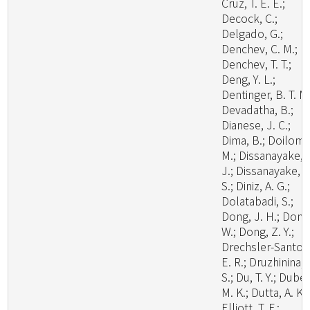
Cruz, T. E. E.;
Decock, C.;
Delgado, G.;
Denchev, C. M.;
Denchev, T. T.;
Deng, Y. L.;
Dentinger, B. T. M.
Devadatha, B.;
Dianese, J. C.;
Dima, B.; Doilom,
M.; Dissanayake, 
J.; Dissanayake, L
S.; Diniz, A. G.;
Dolatabadi, S.;
Dong, J. H.; Dong
W.; Dong, Z. Y.;
Drechsler-Santos
E. R.; Druzhinina, I
S.; Du, T. Y.; Dubey
M. K.; Dutta, A. K.;
Elliott, T. F.;