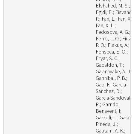
Elshahed, M. S.;
Egidi, E.; Eisvand,
P.; Fan, L.; Fan, X.;
Fan, X. L.;
Fedosova, A. G.;
Ferro, L. O.; Fiuza
P. O.; Flakus, A.;
Fonseca, E. O.;
Fryar, S. C.;
Gabaldon, T.;
Gajanayake, A. J.;
Gannibal, P. B.;
Gao, F.; Garcia-
Sanchez, D.;
Garcia-Sandoval,
R.; Garrido-
Benavent, I;
Garzoli, L.; Gasca
Pineda, J.;
Gautam, A. K.;