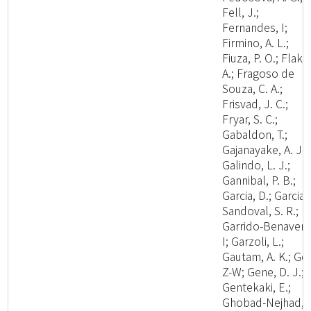
Fell, J.;
Fernandes, I;
Firmino, A. L.;
Fiuza, P. O.; Flaku
A.; Fragoso de
Souza, C. A.;
Frisvad, J. C.;
Fryar, S. C.;
Gabaldon, T.;
Gajanayake, A. J.;
Galindo, L. J.;
Gannibal, P. B.;
Garcia, D.; Garcia-
Sandoval, S. R.;
Garrido-Benavent
I; Garzoli, L.;
Gautam, A. K.; Ge,
Z-W; Gene, D. J.;
Gentekaki, E.;
Ghobad-Nejhad,