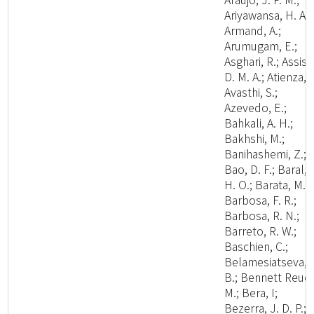
Ariyawansa, H. A.;
Armand, A.;
Arumugam, E.;
Asghari, R.; Assis,
D. M. A.; Atienza, V
Avasthi, S.;
Azevedo, E.;
Bahkali, A. H.;
Bakhshi, M.;
Banihashemi, Z.;
Bao, D. F.; Baral,
H. O.; Barata, M.;
Barbosa, F. R.;
Barbosa, R. N.;
Barreto, R. W.;
Baschien, C.;
Belamesiatseva, 
B.; Bennett Reuel
M.; Bera, I;
Bezerra, J. D. P.;