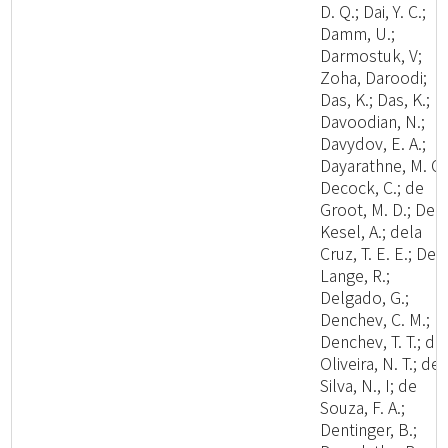
D. Q.; Dai, Y. C.;
Damm, U.;
Darmostuk, V;
Zoha, Daroodi;
Das, K.; Das, K.;
Davoodian, N.;
Davydov, E. A.;
Dayarathne, M. C.
Decock, C.; de
Groot, M. D.; De
Kesel, A.; dela
Cruz, T. E. E.; De
Lange, R.;
Delgado, G.;
Denchev, C. M.;
Denchev, T. T.; de
Oliveira, N. T.; de
Silva, N., I; de
Souza, F. A.;
Dentinger, B.;