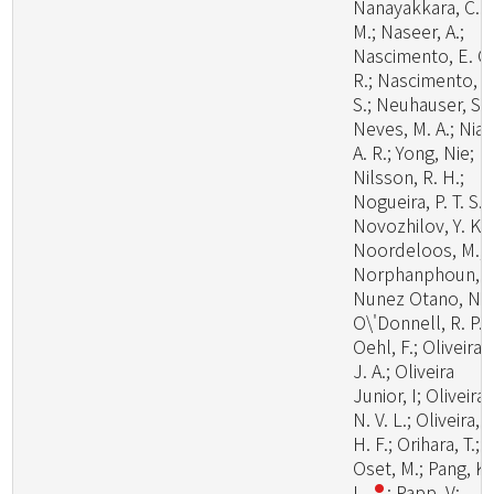
Nanayakkara, C.
M.; Naseer, A.;
Nascimento, E. C.
R.; Nascimento, S
S.; Neuhauser, S.;
Neves, M. A.; Niazi
A. R.; Yong, Nie;
Nilsson, R. H.;
Nogueira, P. T. S.;
Novozhilov, Y. K.;
Noordeloos, M.;
Norphanphoun, C
Nunez Otano, N.;
O\'Donnell, R. P.;
Oehl, F.; Oliveira,
J. A.; Oliveira
Junior, I; Oliveira,
N. V. L.; Oliveira, P
H. F.; Orihara, T.;
Oset, M.; Pang, K.
L.
; Papp, V;