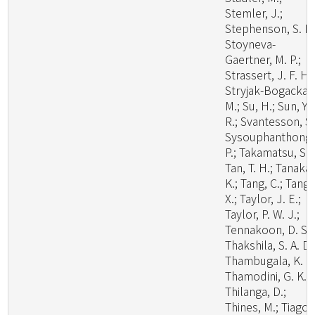
Stemler, J.;
Stephenson, S. L.
Stoyneva-
Gaertner, M. P.;
Strassert, J. F. H.;
Stryjak-Bogacka,
M.; Su, H.; Sun, Y.
R.; Svantesson, S.
Sysouphanthong,
P.; Takamatsu, S.;
Tan, T. H.; Tanaka,
K.; Tang, C.; Tang,
X.; Taylor, J. E.;
Taylor, P. W. J.;
Tennakoon, D. S.;
Thakshila, S. A. D.
Thambugala, K. M
Thamodini, G. K.;
Thilanga, D.;
Thines, M.; Tiago,