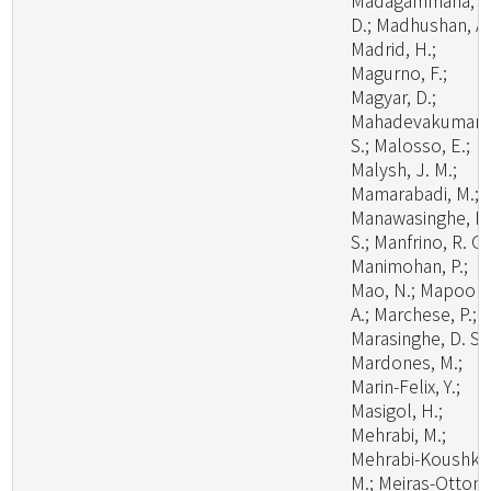
Madagammana, A
D.; Madhushan, A.
Madrid, H.;
Magurno, F.;
Magyar, D.;
Mahadevakumar,
S.; Malosso, E.;
Malysh, J. M.;
Mamarabadi, M.;
Manawasinghe, I.
S.; Manfrino, R. G.
Manimohan, P.;
Mao, N.; Mapook,
A.; Marchese, P.;
Marasinghe, D. S.;
Mardones, M.;
Marin-Felix, Y.;
Masigol, H.;
Mehrabi, M.;
Mehrabi-Koushki,
M.; Meiras-Ottoni,