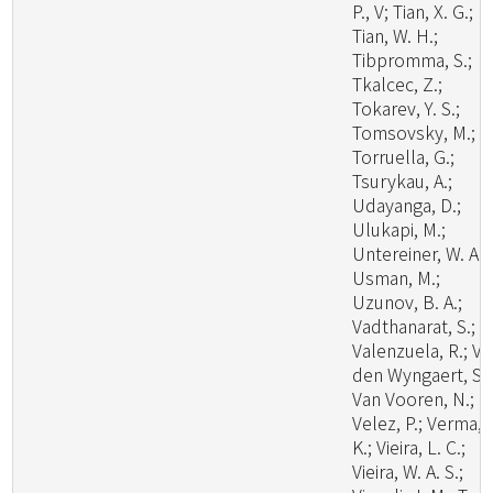
P., V; Tian, X. G.;
Tian, W. H.;
Tibpromma, S.;
Tkalcec, Z.;
Tokarev, Y. S.;
Tomsovsky, M.;
Torruella, G.;
Tsurykau, A.;
Udayanga, D.;
Ulukapi, M.;
Untereiner, W. A.;
Usman, M.;
Uzunov, B. A.;
Vadthanarat, S.;
Valenzuela, R.; V
den Wyngaert, S.;
Van Vooren, N.;
Velez, P.; Verma, 
K.; Vieira, L. C.;
Vieira, W. A. S.;