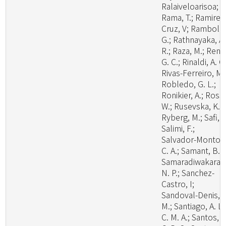
Ralaiveloarisoa;
Rama, T.; Ramirez
Cruz, V; Rambold
G.; Rathnayaka, A.
R.; Raza, M.; Ren,
G. C.; Rinaldi, A. C.
Rivas-Ferreiro, M.
Robledo, G. L.;
Ronikier, A.; Rossi
W.; Rusevska, K.;
Ryberg, M.; Safi, A
Salimi, F.;
Salvador-Montoy
C. A.; Samant, B.;
Samaradiwakara,
N. P.; Sanchez-
Castro, I;
Sandoval-Denis,
M.; Santiago, A. L.
C. M. A.; Santos, A