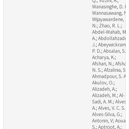
Q.; Vizzini, A.;
Wanasinghe, D. N.
Wannasawang, N.
Wijayawardene, N
N.; Zhao, R. L.;
Abdel-Wahab, M.
A.; Abdollahzadeh
J.; Abeywickrama
P. D.; Absalan, S.;
Acharya, K.;
Afshari, N.; Afshan
N. S.; Afzalinia, S.;
Ahmadpour, S. A.;
Akulov, O.;
Alizadeh, A.;
Alizadeh, M.; Al-
Sadi, A. M.; Alves,
A.; Alves, V. C. S.;
Alves-Silva, G.;
Antonin, V; Aouali
S.; Aptroot, A.;