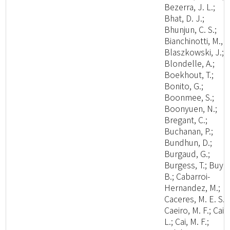
Bezerra, J. L.;
Bhat, D. J.;
Bhunjun, C. S.;
Bianchinotti, M., V
Blaszkowski, J.;
Blondelle, A.;
Boekhout, T.;
Bonito, G.;
Boonmee, S.;
Boonyuen, N.;
Bregant, C.;
Buchanan, P.;
Bundhun, D.;
Burgaud, G.;
Burgess, T.; Buyc
B.; Cabarroi-
Hernandez, M.;
Caceres, M. E. S.;
Caeiro, M. F.; Cai,
L.; Cai, M. F.;