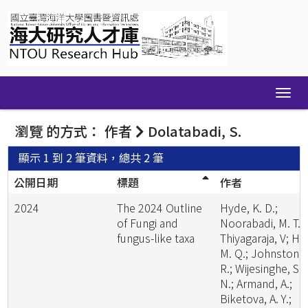
Skip
navigation
瀏覽 的方式： 作者
Dolatabadi, S.
顯示 1 到 2 筆資料，總共 2 筆
公開日期
標題
作者
2024
The 2024 Outline
Hyde, K. D.;
of Fungi and
Noorabadi, M. T.;
fungus-like taxa
Thiyagaraja, V; He
M. Q.; Johnston, 
R.; Wijesinghe, S.
N.; Armand, A.;
Biketova, A. Y.;