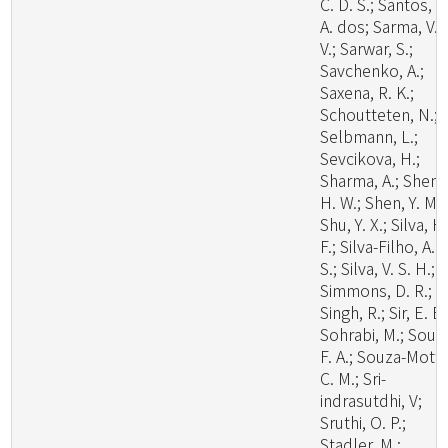
C. D. S.; Santos, L
A. dos; Sarma, V.
V.; Sarwar, S.;
Savchenko, A.;
Saxena, R. K.;
Schoutteten, N.;
Selbmann, L.;
Sevcikova, H.;
Sharma, A.; Shen,
H. W.; Shen, Y. M.;
Shu, Y. X.; Silva, H
F.; Silva-Filho, A. 
S.; Silva, V. S. H.;
Simmons, D. R.;
Singh, R.; Sir, E. B.
Sohrabi, M.; Souz
F. A.; Souza-Motta
C. M.; Sri-
indrasutdhi, V;
Sruthi, O. P.;
Stadler, M.;