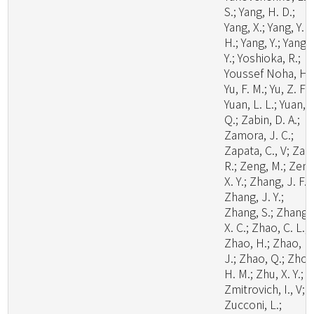
S.; Yang, H. D.;
Yang, X.; Yang, Y.
H.; Yang, Y.; Yang, 
Y.; Yoshioka, R.;
Youssef Noha, H.;
Yu, F. M.; Yu, Z. F.;
Yuan, L. L.; Yuan,
Q.; Zabin, D. A.;
Zamora, J. C.;
Zapata, C., V; Zare
R.; Zeng, M.; Zeng
X. Y.; Zhang, J. F.;
Zhang, J. Y.;
Zhang, S.; Zhang,
X. C.; Zhao, C. L.;
Zhao, H.; Zhao, H
J.; Zhao, Q.; Zhou
H. M.; Zhu, X. Y.;
Zmitrovich, I., V;
Zucconi, L.;