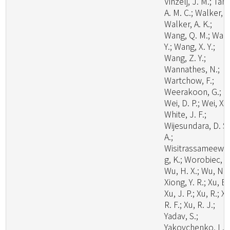
Vinzelj, J. M.; Tang
A. M. C.; Walker, A
Walker, A. K.;
Wang, Q. M.; Wan
Y.; Wang, X. Y.;
Wang, Z. Y.;
Wannathes, N.;
Wartchow, F.;
Weerakoon, G.;
Wei, D. P.; Wei, X.;
White, J. F.;
Wijesundara, D. S.
A.;
Wisitrassameewo
g, K.; Worobiec, G
Wu, H. X.; Wu, N.;
Xiong, Y. R.; Xu, B.
Xu, J. P.; Xu, R.; Xu
R. F.; Xu, R. J.;
Yadav, S.;
Yakovchenko, L.