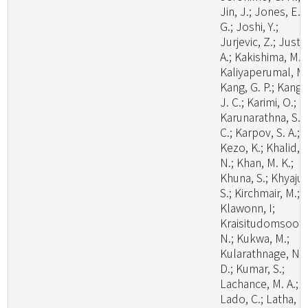
Jin, J.; Jones, E. 
G.; Joshi, Y.;
Jurjevic, Z.; Justo
A.; Kakishima, M.;
Kaliyaperumal, M.
Kang, G. P.; Kang,
J. C.; Karimi, O.;
Karunarathna, S.
C.; Karpov, S. A.;
Kezo, K.; Khalid, A
N.; Khan, M. K.;
Khuna, S.; Khyaju,
S.; Kirchmair, M.;
Klawonn, I;
Kraisitudomsook
N.; Kukwa, M.;
Kularathnage, N.
D.; Kumar, S.;
Lachance, M. A.;
Lado, C.; Latha, K