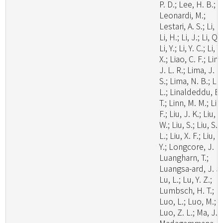
P. D.; Lee, H. B.;
Leonardi, M.;
Lestari, A. S.; Li, C.
Li, H.; Li, J.; Li, Q.;
Li, Y.; Li, Y. C.; Li, Y.
X.; Liao, C. F.; Lim
J. L. R.; Lima, J. M
S.; Lima, N. B.; Lin
L.; Linaldeddu, B.
T.; Linn, M. M.; Liu
F.; Liu, J. K.; Liu, J
W.; Liu, S.; Liu, S.
L.; Liu, X. F.; Liu, X
Y.; Longcore, J. E.
Luangharn, T.;
Luangsa-ard, J. J.
Lu, L.; Lu, Y. Z.;
Lumbsch, H. T.;
Luo, L.; Luo, M.;
Luo, Z. L.; Ma, J.;