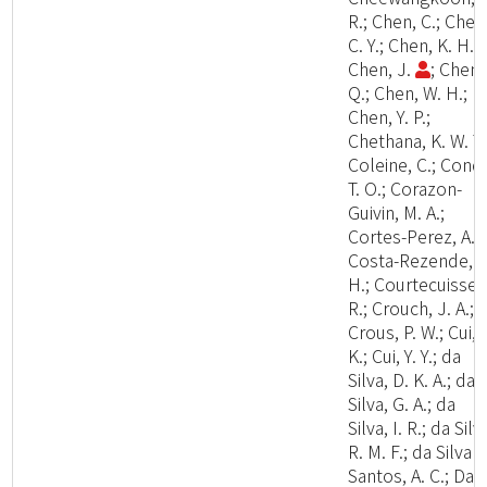
R.; Chen, C.; Chen
C. Y.; Chen, K. H.;
Chen, J.
; Chen,
Q.; Chen, W. H.;
Chen, Y. P.;
Chethana, K. W. T.
Coleine, C.; Cond
T. O.; Corazon-
Guivin, M. A.;
Cortes-Perez, A.;
Costa-Rezende, D
H.; Courtecuisse,
R.; Crouch, J. A.;
Crous, P. W.; Cui, 
K.; Cui, Y. Y.; da
Silva, D. K. A.; da
Silva, G. A.; da
Silva, I. R.; da Silv
R. M. F.; da Silva
Santos, A. C.; Dai,