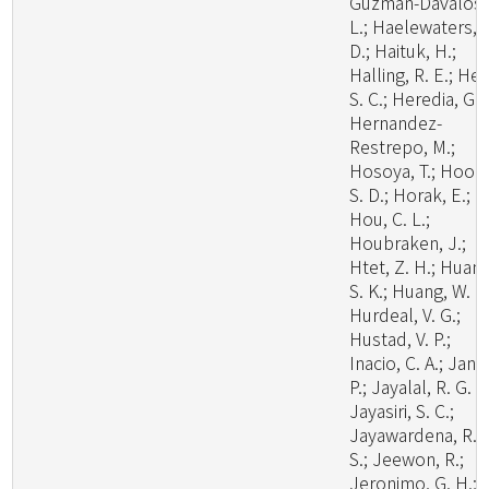
Guzman-Davalos,
L.; Haelewaters,
D.; Haituk, H.;
Halling, R. E.; He,
S. C.; Heredia, G.;
Hernandez-
Restrepo, M.;
Hosoya, T.; Hoog
S. D.; Horak, E.;
Hou, C. L.;
Houbraken, J.;
Htet, Z. H.; Huang
S. K.; Huang, W. J.
Hurdeal, V. G.;
Hustad, V. P.;
Inacio, C. A.; Janik
P.; Jayalal, R. G. U
Jayasiri, S. C.;
Jayawardena, R.
S.; Jeewon, R.;
Jeronimo, G. H.;