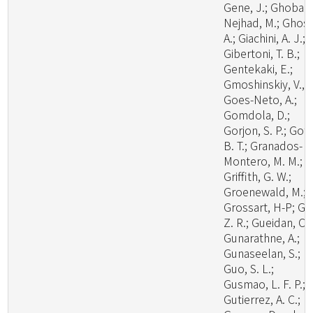
Gene, J.; Ghobad
Nejhad, M.; Ghosh
A.; Giachini, A. J.;
Gibertoni, T. B.;
Gentekaki, E.;
Gmoshinskiy, V., I
Goes-Neto, A.;
Gomdola, D.;
Gorjon, S. P.; Got
B. T.; Granados-
Montero, M. M.;
Griffith, G. W.;
Groenewald, M.;
Grossart, H-P; Gu
Z. R.; Gueidan, C.;
Gunarathne, A.;
Gunaseelan, S.;
Guo, S. L.;
Gusmao, L. F. P.;
Gutierrez, A. C.;