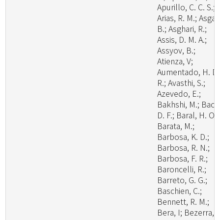
Apurillo, C. C. S.;
Arias, R. M.; Asgari
B.; Asghari, R.;
Assis, D. M. A.;
Assyov, B.;
Atienza, V;
Aumentado, H. D.
R.; Avasthi, S.;
Azevedo, E.;
Bakhshi, M.; Bao,
D. F.; Baral, H. O.;
Barata, M.;
Barbosa, K. D.;
Barbosa, R. N.;
Barbosa, F. R.;
Baroncelli, R.;
Barreto, G. G.;
Baschien, C.;
Bennett, R. M.;
Bera, I; Bezerra, J