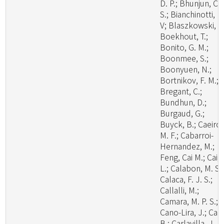
D. P.; Bhunjun, C.
S.; Bianchinotti, M
V; Blaszkowski, J.
Boekhout, T.;
Bonito, G. M.;
Boonmee, S.;
Boonyuen, N.;
Bortnikov, F. M.;
Bregant, C.;
Bundhun, D.;
Burgaud, G.;
Buyck, B.; Caeiro,
M. F.; Cabarroi-
Hernandez, M.;
Feng, Cai M.; Cai,
L.; Calabon, M. S.;
Calaca, F. J. S.;
Callalli, M.;
Camara, M. P. S.;
Cano-Lira, J.; Cao
B.; Carlavilla, J. R.