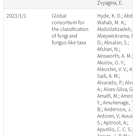
Zvyagina, E.
2023/1/1
Global
Hyde, K. D.; Abde
consortium for
Wahab, M. A.;
the classification
Abdollahzadeh, J.
of fungi and
Abeywickrama, P.
fungus-like taxa
D.; Absalan, S.;
Afshari, N.;
Ainsworth, A. M.;
Akulov, O. Y.;
Aleoshin, V. V.; Al-
Sadi, A. M.;
Alvarado, P.; Alve
A.; Alves-Silva, G.;
Amalfi, M.; Amira,
Y.; Amuhenage, T.
B.; Anderson, J. L
Antonin, V; Aouali
S.; Aptroot, A.;
Apurillo, C. C. S.;
Araujo, J. P. M.;