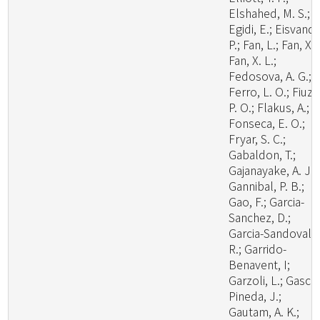
Elshahed, M. S.;
Egidi, E.; Eisvand,
P.; Fan, L.; Fan, X.;
Fan, X. L.;
Fedosova, A. G.;
Ferro, L. O.; Fiuza
P. O.; Flakus, A.;
Fonseca, E. O.;
Fryar, S. C.;
Gabaldon, T.;
Gajanayake, A. J.;
Gannibal, P. B.;
Gao, F.; Garcia-
Sanchez, D.;
Garcia-Sandoval,
R.; Garrido-
Benavent, I;
Garzoli, L.; Gasca
Pineda, J.;
Gautam, A. K.;