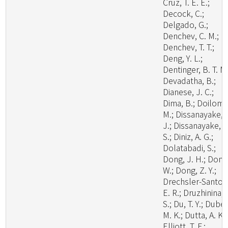
Cruz, T. E. E.;
Decock, C.;
Delgado, G.;
Denchev, C. M.;
Denchev, T. T.;
Deng, Y. L.;
Dentinger, B. T. M.
Devadatha, B.;
Dianese, J. C.;
Dima, B.; Doilom,
M.; Dissanayake, 
J.; Dissanayake, L
S.; Diniz, A. G.;
Dolatabadi, S.;
Dong, J. H.; Dong
W.; Dong, Z. Y.;
Drechsler-Santos
E. R.; Druzhinina, I
S.; Du, T. Y.; Dubey
M. K.; Dutta, A. K.;
Elliott, T. F.;