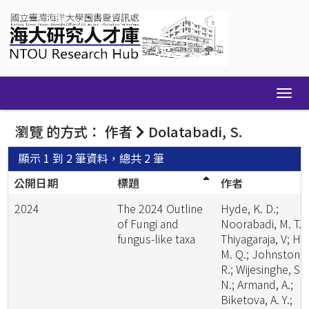
Skip
navigation
瀏覽 的方式： 作者
Dolatabadi, S.
顯示 1 到 2 筆資料，總共 2 筆
公開日期
標題
作者
2024
The 2024 Outline
Hyde, K. D.;
of Fungi and
Noorabadi, M. T.;
fungus-like taxa
Thiyagaraja, V; He
M. Q.; Johnston, 
R.; Wijesinghe, S.
N.; Armand, A.;
Biketova, A. Y.;