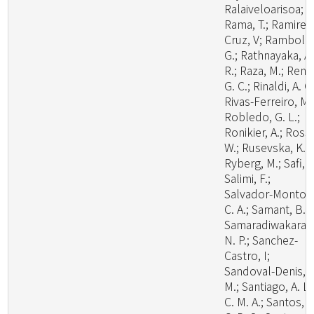
Ralaiveloarisoa;
Rama, T.; Ramirez
Cruz, V; Rambold
G.; Rathnayaka, A.
R.; Raza, M.; Ren,
G. C.; Rinaldi, A. C.
Rivas-Ferreiro, M.
Robledo, G. L.;
Ronikier, A.; Rossi
W.; Rusevska, K.;
Ryberg, M.; Safi, A
Salimi, F.;
Salvador-Montoy
C. A.; Samant, B.;
Samaradiwakara,
N. P.; Sanchez-
Castro, I;
Sandoval-Denis,
M.; Santiago, A. L.
C. M. A.; Santos, A