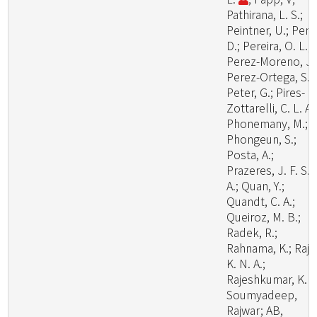
Pathirana, L. S.;
Peintner, U.; Pem
D.; Pereira, O. L.;
Perez-Moreno, J.
Perez-Ortega, S.;
Peter, G.; Pires-
Zottarelli, C. L. A.
Phonemany, M.;
Phongeun, S.;
Posta, A.;
Prazeres, J. F. S.
A.; Quan, Y.;
Quandt, C. A.;
Queiroz, M. B.;
Radek, R.;
Rahnama, K.; Raj,
K. N. A.;
Rajeshkumar, K. C
Soumyadeep,
Rajwar; AB,