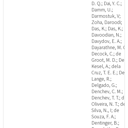
D. Q.; Dai, Y. C.;
Damm, U.;
Darmostuk, V;
Zoha, Daroodi;
Das, K.; Das, K.;
Davoodian, N.;
Davydov, E. A.;
Dayarathne, M. C.
Decock, C.; de
Groot, M. D.; De
Kesel, A.; dela
Cruz, T. E. E.; De
Lange, R.;
Delgado, G.;
Denchev, C. M.;
Denchev, T. T.; de
Oliveira, N. T.; de
Silva, N., I; de
Souza, F. A.;
Dentinger, B.;