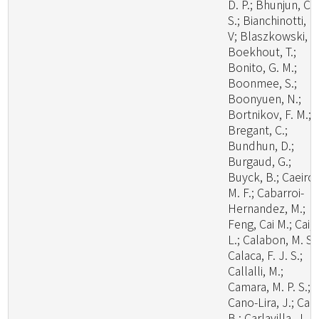
D. P.; Bhunjun, C.
S.; Bianchinotti, M
V; Blaszkowski, J.
Boekhout, T.;
Bonito, G. M.;
Boonmee, S.;
Boonyuen, N.;
Bortnikov, F. M.;
Bregant, C.;
Bundhun, D.;
Burgaud, G.;
Buyck, B.; Caeiro,
M. F.; Cabarroi-
Hernandez, M.;
Feng, Cai M.; Cai,
L.; Calabon, M. S.;
Calaca, F. J. S.;
Callalli, M.;
Camara, M. P. S.;
Cano-Lira, J.; Cao
B.; Carlavilla, J. R.