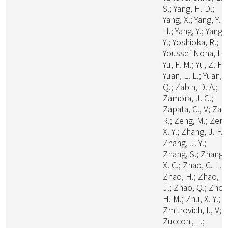
S.; Yang, H. D.;
Yang, X.; Yang, Y.
H.; Yang, Y.; Yang, 
Y.; Yoshioka, R.;
Youssef Noha, H.;
Yu, F. M.; Yu, Z. F.;
Yuan, L. L.; Yuan,
Q.; Zabin, D. A.;
Zamora, J. C.;
Zapata, C., V; Zare
R.; Zeng, M.; Zeng
X. Y.; Zhang, J. F.;
Zhang, J. Y.;
Zhang, S.; Zhang,
X. C.; Zhao, C. L.;
Zhao, H.; Zhao, H
J.; Zhao, Q.; Zhou
H. M.; Zhu, X. Y.;
Zmitrovich, I., V;
Zucconi, L.;