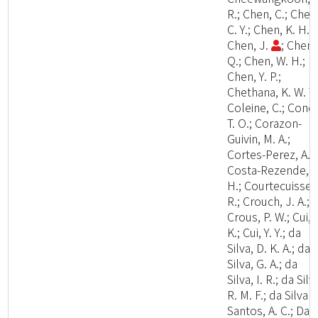
R.; Chen, C.; Chen
C. Y.; Chen, K. H.;
Chen, J.
; Chen,
Q.; Chen, W. H.;
Chen, Y. P.;
Chethana, K. W. T.
Coleine, C.; Cond
T. O.; Corazon-
Guivin, M. A.;
Cortes-Perez, A.;
Costa-Rezende, D
H.; Courtecuisse,
R.; Crouch, J. A.;
Crous, P. W.; Cui, 
K.; Cui, Y. Y.; da
Silva, D. K. A.; da
Silva, G. A.; da
Silva, I. R.; da Silv
R. M. F.; da Silva
Santos, A. C.; Dai,