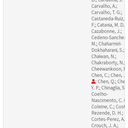
Carvalho, A.;
Carvalho, T. G.;
Castaneda-Ruiz, R
F.; Catania, M. D., 
Cazabonne, J.;
Cedeno-Sanchez,
M.; Chaharmiri-
Dokhaharani, S.;
Chaiwan, N.;
Chakraborty, N.;
Cheewankoon, R.
Chen, C.; Chen, J
; Chen, Q.; Chen
Y. P.; Chinaglia, S.;
Coelho-
Nascimento, C. C.
Coleine, C.; Costa
Rezende, D. H.;
Cortes-Perez, A.;
Crouch, J. A.;