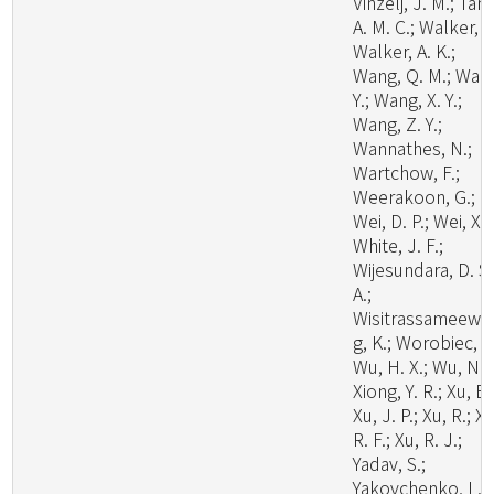
Vinzelj, J. M.; Tang
A. M. C.; Walker, A
Walker, A. K.;
Wang, Q. M.; Wan
Y.; Wang, X. Y.;
Wang, Z. Y.;
Wannathes, N.;
Wartchow, F.;
Weerakoon, G.;
Wei, D. P.; Wei, X.;
White, J. F.;
Wijesundara, D. S.
A.;
Wisitrassameewo
g, K.; Worobiec, G
Wu, H. X.; Wu, N.;
Xiong, Y. R.; Xu, B.
Xu, J. P.; Xu, R.; Xu
R. F.; Xu, R. J.;
Yadav, S.;
Yakovchenko, L.