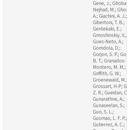
Gene, J.; Ghobad
Nejhad, M.; Ghosh
A.; Giachini, A. J.;
Gibertoni, T. B.;
Gentekaki, E.;
Gmoshinskiy, V., I
Goes-Neto, A.;
Gomdola, D.;
Gorjon, S. P.; Got
B. T.; Granados-
Montero, M. M.;
Griffith, G. W.;
Groenewald, M.;
Grossart, H-P; Gu
Z. R.; Gueidan, C.;
Gunarathne, A.;
Gunaseelan, S.;
Guo, S. L.;
Gusmao, L. F. P.;
Gutierrez, A. C.;