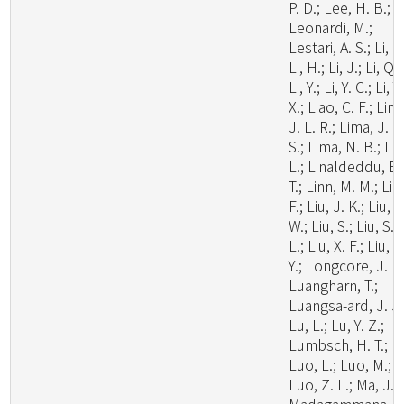
P. D.; Lee, H. B.;
Leonardi, M.;
Lestari, A. S.; Li, C.
Li, H.; Li, J.; Li, Q.;
Li, Y.; Li, Y. C.; Li, Y.
X.; Liao, C. F.; Lim
J. L. R.; Lima, J. M
S.; Lima, N. B.; Lin
L.; Linaldeddu, B.
T.; Linn, M. M.; Liu
F.; Liu, J. K.; Liu, J
W.; Liu, S.; Liu, S.
L.; Liu, X. F.; Liu, X
Y.; Longcore, J. E.
Luangharn, T.;
Luangsa-ard, J. J.
Lu, L.; Lu, Y. Z.;
Lumbsch, H. T.;
Luo, L.; Luo, M.;
Luo, Z. L.; Ma, J.;