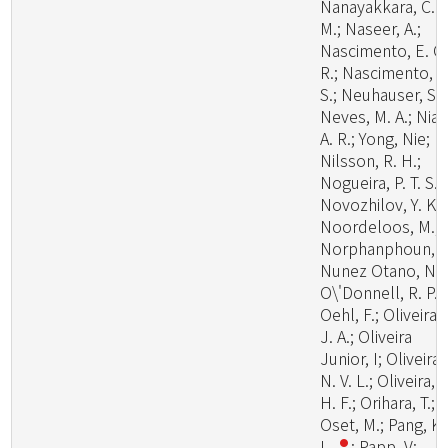
Nanayakkara, C.
M.; Naseer, A.;
Nascimento, E. C.
R.; Nascimento, S
S.; Neuhauser, S.;
Neves, M. A.; Niazi
A. R.; Yong, Nie;
Nilsson, R. H.;
Nogueira, P. T. S.;
Novozhilov, Y. K.;
Noordeloos, M.;
Norphanphoun, C
Nunez Otano, N.;
O\'Donnell, R. P.;
Oehl, F.; Oliveira,
J. A.; Oliveira
Junior, I; Oliveira,
N. V. L.; Oliveira, P
H. F.; Orihara, T.;
Oset, M.; Pang, K.
L.
; Papp, V;