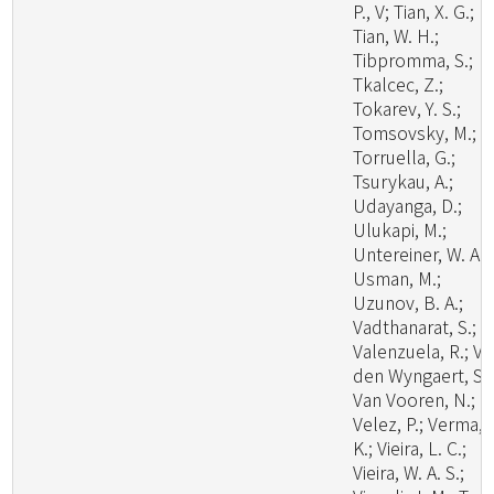
P., V; Tian, X. G.;
Tian, W. H.;
Tibpromma, S.;
Tkalcec, Z.;
Tokarev, Y. S.;
Tomsovsky, M.;
Torruella, G.;
Tsurykau, A.;
Udayanga, D.;
Ulukapi, M.;
Untereiner, W. A.;
Usman, M.;
Uzunov, B. A.;
Vadthanarat, S.;
Valenzuela, R.; V
den Wyngaert, S.;
Van Vooren, N.;
Velez, P.; Verma, 
K.; Vieira, L. C.;
Vieira, W. A. S.;