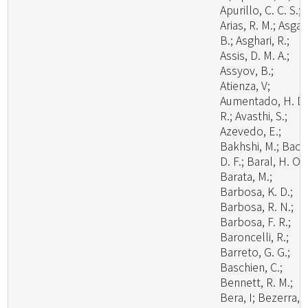
Apurillo, C. C. S.;
Arias, R. M.; Asgari
B.; Asghari, R.;
Assis, D. M. A.;
Assyov, B.;
Atienza, V;
Aumentado, H. D.
R.; Avasthi, S.;
Azevedo, E.;
Bakhshi, M.; Bao,
D. F.; Baral, H. O.;
Barata, M.;
Barbosa, K. D.;
Barbosa, R. N.;
Barbosa, F. R.;
Baroncelli, R.;
Barreto, G. G.;
Baschien, C.;
Bennett, R. M.;
Bera, I; Bezerra, J