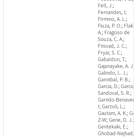
Fell, J.;
Fernandes, I;
Firmino, A. L.;
Fiuza, P. O.; Flaku
A.; Fragoso de
Souza, C. A.;
Frisvad, J. C.;
Fryar, S. C.;
Gabaldon, T.;
Gajanayake, A. J.;
Galindo, L. J.;
Gannibal, P. B.;
Garcia, D.; Garcia-
Sandoval, S. R.;
Garrido-Benavent
I; Garzoli, L.;
Gautam, A. K.; Ge,
Z-W; Gene, D. J.;
Gentekaki, E.;
Ghobad-Nejhad,