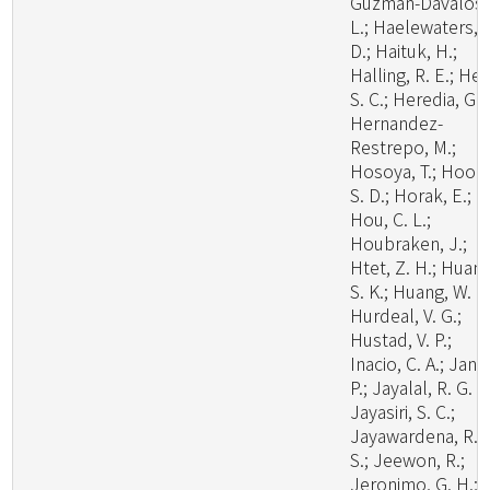
Guzman-Davalos,
L.; Haelewaters,
D.; Haituk, H.;
Halling, R. E.; He,
S. C.; Heredia, G.;
Hernandez-
Restrepo, M.;
Hosoya, T.; Hoog
S. D.; Horak, E.;
Hou, C. L.;
Houbraken, J.;
Htet, Z. H.; Huang
S. K.; Huang, W. J.
Hurdeal, V. G.;
Hustad, V. P.;
Inacio, C. A.; Janik
P.; Jayalal, R. G. U
Jayasiri, S. C.;
Jayawardena, R.
S.; Jeewon, R.;
Jeronimo, G. H.;