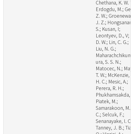
Chethana, K. W. T.
Erdogdu, M.; Ge,
Z. W.; Groenewal
J. Z.; Hongsanan,
S.; Kusan, I;
Leontyev, D., V; Li
D. W.; Lin, C. G.;
Liu, N. G.;
Maharachchikum
ura, S. S. N.;
Matocec, N.; May,
T. W.; McKenzie, E
H. C.; Mesic, A.;
Perera, R. H.;
Phukhamsakda, C
Piatek, M.;
Samarakoon, M.
C.; Selcuk, F.;
Senanayake, I. C.;
Tanney, J. B.; Tian