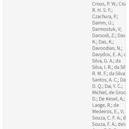
Crous, P. W.; Cruz
R. H. S. F.;
Czachura, P.;
Damm, U.;
Darmostuk, V;
Daroodi, Z.; Das,
K.; Das, K.;
Davoodian, N.;
Davydov, E. A.; d
Silva, G. A.; da
Silva, I. R.; da Silv
R. M. F.; da Silva
Santos, A. C.; Dai,
D. Q.; Dai, Y. C.;
Michiel, de Groot
D.; De Kesel, A.; 
Lange, R.; de
Medeiros, E., V; d
Souza, C. F. A.; de
Souza, F. A.; dela