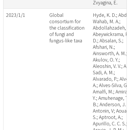
Zvyagina, E.
2023/1/1
Global
Hyde, K. D.; Abde
consortium for
Wahab, M. A.;
the classification
Abdollahzadeh, J.
of fungi and
Abeywickrama, P.
fungus-like taxa
D.; Absalan, S.;
Afshari, N.;
Ainsworth, A. M.;
Akulov, O. Y.;
Aleoshin, V. V.; Al-
Sadi, A. M.;
Alvarado, P.; Alve
A.; Alves-Silva, G.;
Amalfi, M.; Amira,
Y.; Amuhenage, T.
B.; Anderson, J. L
Antonin, V; Aouali
S.; Aptroot, A.;
Apurillo, C. C. S.;
Araujo, J. P. M.;