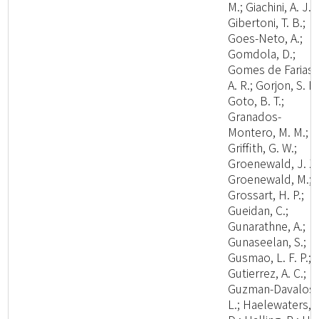
M.; Giachini, A. J.;
Gibertoni, T. B.;
Goes-Neto, A.;
Gomdola, D.;
Gomes de Farias,
A. R.; Gorjon, S. P.
Goto, B. T.;
Granados-
Montero, M. M.;
Griffith, G. W.;
Groenewald, J. Z.
Groenewald, M.;
Grossart, H. P.;
Gueidan, C.;
Gunarathne, A.;
Gunaseelan, S.;
Gusmao, L. F. P.;
Gutierrez, A. C.;
Guzman-Davalos,
L.; Haelewaters,