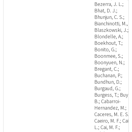
Bezerra, J. L.;
Bhat, D. J.;
Bhunjun, C. S.;
Bianchinotti, M., V
Blaszkowski, J.;
Blondelle, A.;
Boekhout, T.;
Bonito, G.;
Boonmee, S.;
Boonyuen, N.;
Bregant, C.;
Buchanan, P.;
Bundhun, D.;
Burgaud, G.;
Burgess, T.; Buyc
B.; Cabarroi-
Hernandez, M.;
Caceres, M. E. S.;
Caeiro, M. F.; Cai,
L.; Cai, M. F.;