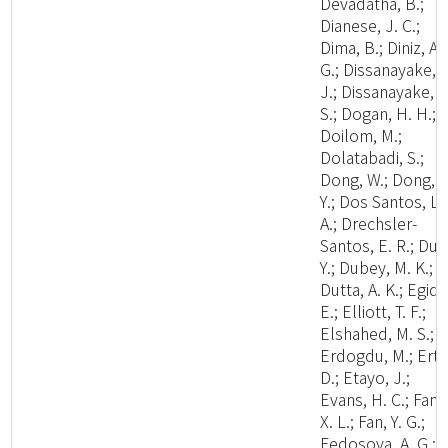
Devadatha, B.;
Dianese, J. C.;
Dima, B.; Diniz, A.
G.; Dissanayake, A
J.; Dissanayake, L
S.; Dogan, H. H.;
Doilom, M.;
Dolatabadi, S.;
Dong, W.; Dong, Z
Y.; Dos Santos, L.
A.; Drechsler-
Santos, E. R.; Du, 
Y.; Dubey, M. K.;
Dutta, A. K.; Egidi,
E.; Elliott, T. F.;
Elshahed, M. S.;
Erdogdu, M.; Ertz
D.; Etayo, J.;
Evans, H. C.; Fan,
X. L.; Fan, Y. G.;
Fedosova, A. G.;