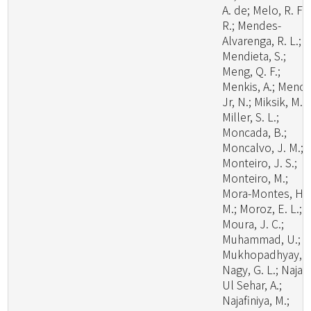
A. de; Melo, R. F.
R.; Mendes-
Alvarenga, R. L.;
Mendieta, S.;
Meng, Q. F.;
Menkis, A.; Menoll
Jr, N.; Miksik, M.;
Miller, S. L.;
Moncada, B.;
Moncalvo, J. M.;
Monteiro, J. S.;
Monteiro, M.;
Mora-Montes, H.
M.; Moroz, E. L.;
Moura, J. C.;
Muhammad, U.;
Mukhopadhyay, S
Nagy, G. L.; Naja
Ul Sehar, A.;
Najafiniya, M.;