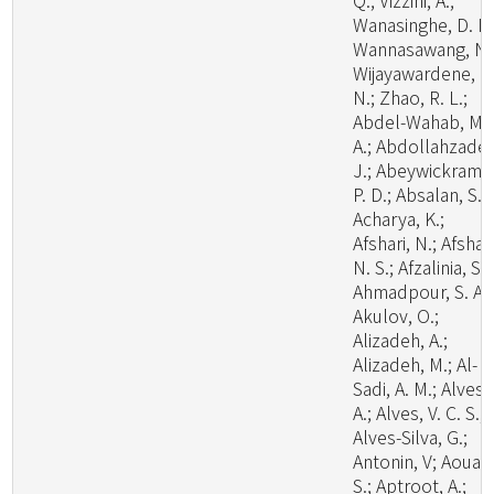
Q.; Vizzini, A.;
Wanasinghe, D. N.
Wannasawang, N.
Wijayawardene, N
N.; Zhao, R. L.;
Abdel-Wahab, M.
A.; Abdollahzadeh
J.; Abeywickrama
P. D.; Absalan, S.;
Acharya, K.;
Afshari, N.; Afshan
N. S.; Afzalinia, S.;
Ahmadpour, S. A.;
Akulov, O.;
Alizadeh, A.;
Alizadeh, M.; Al-
Sadi, A. M.; Alves,
A.; Alves, V. C. S.;
Alves-Silva, G.;
Antonin, V; Aouali
S.; Aptroot, A.;