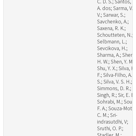
C. D. S.; Santos, L
A. dos; Sarma, V.
V.; Sarwar, S.;
Savchenko, A.;
Saxena, R. K.;
Schoutteten, N.;
Selbmann, L.;
Sevcikova, H.;
Sharma, A.; Shen,
H. W.; Shen, Y. M.;
Shu, Y. X.; Silva, H
F.; Silva-Filho, A. 
S.; Silva, V. S. H.;
Simmons, D. R.;
Singh, R.; Sir, E. B.
Sohrabi, M.; Souz
F. A.; Souza-Motta
C. M.; Sri-
indrasutdhi, V;
Sruthi, O. P.;
Stadler, M.;