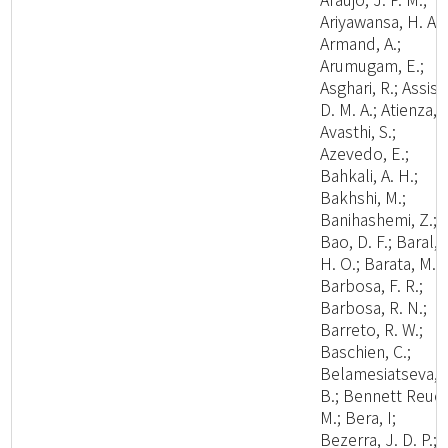
Ariyawansa, H. A.;
Armand, A.;
Arumugam, E.;
Asghari, R.; Assis,
D. M. A.; Atienza, V
Avasthi, S.;
Azevedo, E.;
Bahkali, A. H.;
Bakhshi, M.;
Banihashemi, Z.;
Bao, D. F.; Baral,
H. O.; Barata, M.;
Barbosa, F. R.;
Barbosa, R. N.;
Barreto, R. W.;
Baschien, C.;
Belamesiatseva, 
B.; Bennett Reuel
M.; Bera, I;
Bezerra, J. D. P.;