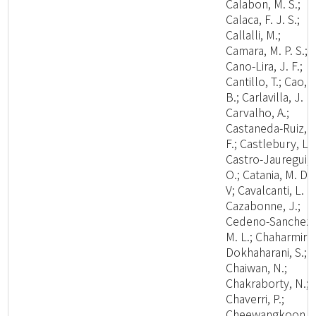
Calabon, M. S.;
Calaca, F. J. S.;
Callalli, M.;
Camara, M. P. S.;
Cano-Lira, J. F.;
Cantillo, T.; Cao,
B.; Carlavilla, J. R.
Carvalho, A.;
Castaneda-Ruiz, R
F.; Castlebury, L.;
Castro-Jauregui,
O.; Catania, M. D.,
V; Cavalcanti, L. H
Cazabonne, J.;
Cedeno-Sanchez,
M. L.; Chaharmiri-
Dokhaharani, S.;
Chaiwan, N.;
Chakraborty, N.;
Chaverri, P.;
Cheewangkoon,