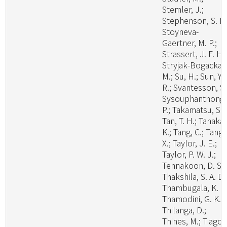
Stemler, J.;
Stephenson, S. L.
Stoyneva-
Gaertner, M. P.;
Strassert, J. F. H.;
Stryjak-Bogacka,
M.; Su, H.; Sun, Y.
R.; Svantesson, S.
Sysouphanthong,
P.; Takamatsu, S.;
Tan, T. H.; Tanaka,
K.; Tang, C.; Tang,
X.; Taylor, J. E.;
Taylor, P. W. J.;
Tennakoon, D. S.;
Thakshila, S. A. D.
Thambugala, K. M
Thamodini, G. K.;
Thilanga, D.;
Thines, M.; Tiago,