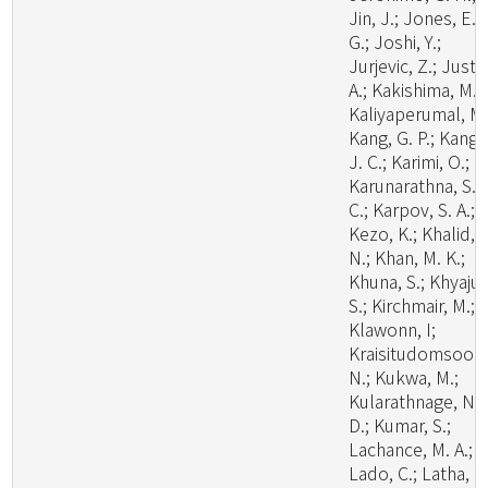
Jin, J.; Jones, E. 
G.; Joshi, Y.;
Jurjevic, Z.; Justo
A.; Kakishima, M.;
Kaliyaperumal, M.
Kang, G. P.; Kang,
J. C.; Karimi, O.;
Karunarathna, S.
C.; Karpov, S. A.;
Kezo, K.; Khalid, A
N.; Khan, M. K.;
Khuna, S.; Khyaju,
S.; Kirchmair, M.;
Klawonn, I;
Kraisitudomsook
N.; Kukwa, M.;
Kularathnage, N.
D.; Kumar, S.;
Lachance, M. A.;
Lado, C.; Latha, K