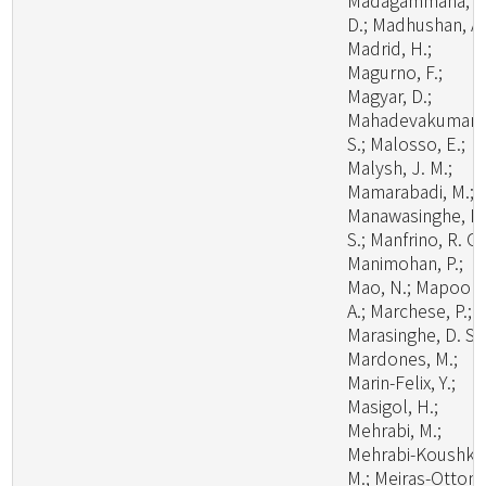
Madagammana, A
D.; Madhushan, A.
Madrid, H.;
Magurno, F.;
Magyar, D.;
Mahadevakumar,
S.; Malosso, E.;
Malysh, J. M.;
Mamarabadi, M.;
Manawasinghe, I.
S.; Manfrino, R. G.
Manimohan, P.;
Mao, N.; Mapook,
A.; Marchese, P.;
Marasinghe, D. S.;
Mardones, M.;
Marin-Felix, Y.;
Masigol, H.;
Mehrabi, M.;
Mehrabi-Koushki,
M.; Meiras-Ottoni,