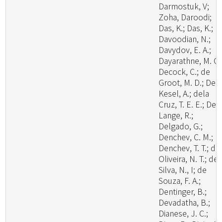
Darmostuk, V;
Zoha, Daroodi;
Das, K.; Das, K.;
Davoodian, N.;
Davydov, E. A.;
Dayarathne, M. C.
Decock, C.; de
Groot, M. D.; De
Kesel, A.; dela
Cruz, T. E. E.; De
Lange, R.;
Delgado, G.;
Denchev, C. M.;
Denchev, T. T.; de
Oliveira, N. T.; de
Silva, N., I; de
Souza, F. A.;
Dentinger, B.;
Devadatha, B.;
Dianese, J. C.;