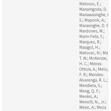
Malosso, E.;
Manamgoda, D. S.
Manawasinghe, I.
S.; Mapook, A.;
Marasinghe, D. S.;
Mardones, M.;
Marin-Felix, Y.;
Marquez, R.;
Masigol, H.;
Matocec, N.; May,
T. W.; McKenzie, E
H. C.; Meiras-
Ottoni, A.; Melo, R
F. R.; Mendes-
Alvarenga, R. L.;
Mendieta, S.;
Meng, Q. F.;
Menkis, A.;
Menolli, N., Jr.;
Mesic, A.; Meza