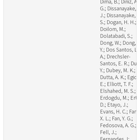
Dima, B.; Diniz, A.
G.; Dissanayake, A
J.; Dissanayake, L
S.; Dogan, H. H.;
Doilom, M.;
Dolatabadi, S.;
Dong, W.; Dong, Z
Y.; Dos Santos, L.
A.; Drechsler-
Santos, E. R.; Du, 
Y.; Dubey, M. K.;
Dutta, A. K.; Egidi,
E.; Elliott, T. F.;
Elshahed, M. S.;
Erdogdu, M.; Ertz
D.; Etayo, J.;
Evans, H. C.; Fan,
X. L.; Fan, Y. G.;
Fedosova, A. G.;
Fell, J.;
Fernandes, I;