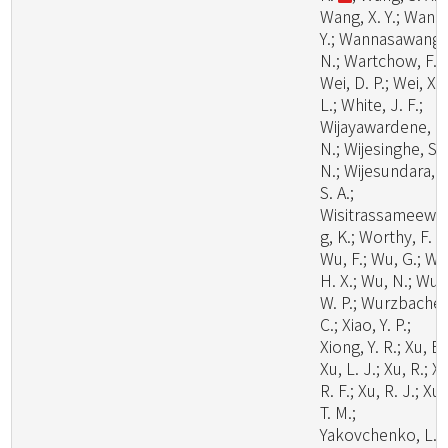
Wang, X. Y.; Wang
Y.; Wannasawang,
N.; Wartchow, F.;
Wei, D. P.; Wei, X.
L.; White, J. F.;
Wijayawardene, N
N.; Wijesinghe, S.
N.; Wijesundara, D
S. A.;
Wisitrassameewo
g, K.; Worthy, F. R.
Wu, F.; Wu, G.; Wu
H. X.; Wu, N.; Wu,
W. P.; Wurzbacher
C.; Xiao, Y. P.;
Xiong, Y. R.; Xu, B.
Xu, L. J.; Xu, R.; X
R. F.; Xu, R. J.; Xu,
T. M.;
Yakovchenko, L.;