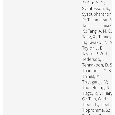
F.; Sun, Y. R.;
Svantesson, S.;
Sysouphanthong,
P.; Takamatsu, S.;
Tan, T. H.; Tanaka,
K.; Tang, A. M. C.;
Tang, X.; Tanney, 
B.; Tavakol, N. M.
Taylor, J. E.;
Taylor, P. W. J.;
Tedersoo, L.;
Tennakoon, D. S.;
Thamodini, G. K.;
Thines, M.;
Thiyagaraja, V;
Thongklang, N.;
Tiago, P., V; Tian,
Q.; Tian, W. H.;
Tibell, L.; Tibell, S
Tibpromma, S.;