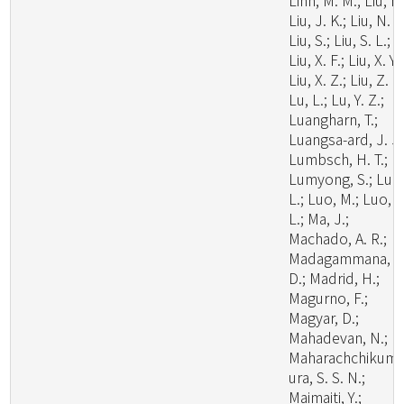
Linn, M. M.; Liu, F.
Liu, J. K.; Liu, N. G
Liu, S.; Liu, S. L.;
Liu, X. F.; Liu, X. Y.;
Liu, X. Z.; Liu, Z. B
Lu, L.; Lu, Y. Z.;
Luangharn, T.;
Luangsa-ard, J. J.
Lumbsch, H. T.;
Lumyong, S.; Luo
L.; Luo, M.; Luo, Z
L.; Ma, J.;
Machado, A. R.;
Madagammana, A
D.; Madrid, H.;
Magurno, F.;
Magyar, D.;
Mahadevan, N.;
Maharachchikum
ura, S. S. N.;
Maimaiti, Y.;