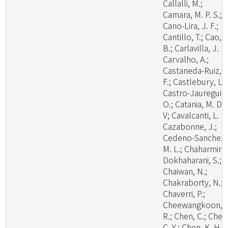
Callalli, M.;
Camara, M. P. S.;
Cano-Lira, J. F.;
Cantillo, T.; Cao,
B.; Carlavilla, J. R.
Carvalho, A.;
Castaneda-Ruiz, R
F.; Castlebury, L.;
Castro-Jauregui,
O.; Catania, M. D.,
V; Cavalcanti, L. H
Cazabonne, J.;
Cedeno-Sanchez,
M. L.; Chaharmiri-
Dokhaharani, S.;
Chaiwan, N.;
Chakraborty, N.;
Chaverri, P.;
Cheewangkoon,
R.; Chen, C.; Chen
C. Y.; Chen, K. H.;