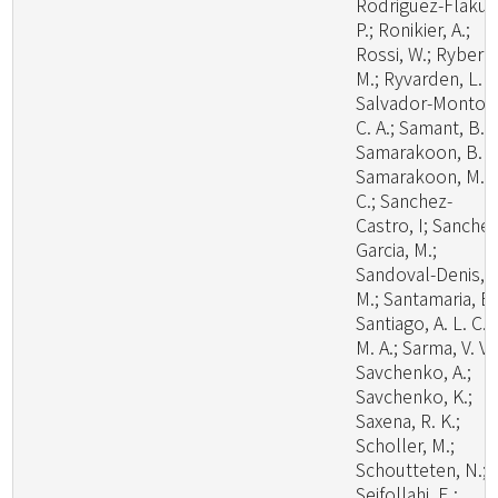
Rodriguez-Flakus
P.; Ronikier, A.;
Rossi, W.; Ryberg
M.; Ryvarden, L. R
Salvador-Montoy
C. A.; Samant, B.;
Samarakoon, B. C
Samarakoon, M.
C.; Sanchez-
Castro, I; Sanchez
Garcia, M.;
Sandoval-Denis,
M.; Santamaria, B.
Santiago, A. L. C.
M. A.; Sarma, V. V.;
Savchenko, A.;
Savchenko, K.;
Saxena, R. K.;
Scholler, M.;
Schoutteten, N.;
Seifollahi, E.;