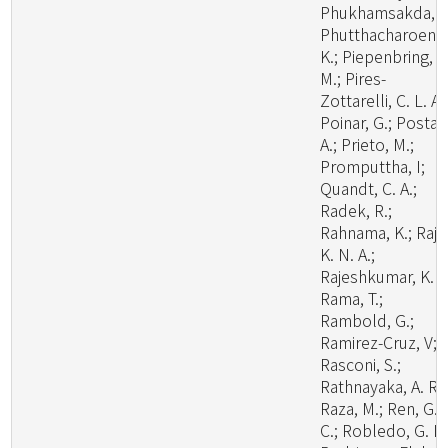
Phukhamsakda, C
Phutthacharoen,
K.; Piepenbring,
M.; Pires-
Zottarelli, C. L. A.
Poinar, G.; Posta,
A.; Prieto, M.;
Promputtha, I;
Quandt, C. A.;
Radek, R.;
Rahnama, K.; Raj,
K. N. A.;
Rajeshkumar, K. C
Rama, T.;
Rambold, G.;
Ramirez-Cruz, V;
Rasconi, S.;
Rathnayaka, A. R.;
Raza, M.; Ren, G.
C.; Robledo, G. L.