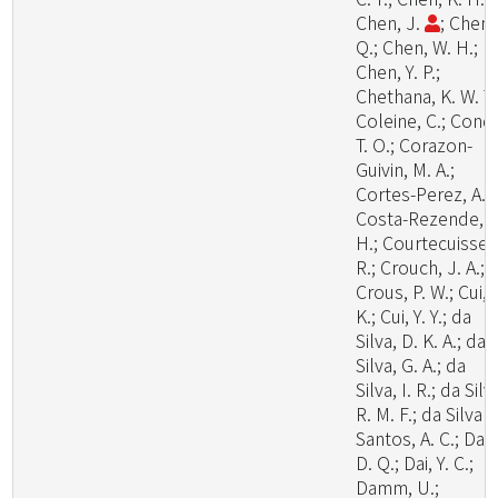
Chen, J.
; Chen,
Q.; Chen, W. H.;
Chen, Y. P.;
Chethana, K. W. T.
Coleine, C.; Cond
T. O.; Corazon-
Guivin, M. A.;
Cortes-Perez, A.;
Costa-Rezende, D
H.; Courtecuisse,
R.; Crouch, J. A.;
Crous, P. W.; Cui, 
K.; Cui, Y. Y.; da
Silva, D. K. A.; da
Silva, G. A.; da
Silva, I. R.; da Silv
R. M. F.; da Silva
Santos, A. C.; Dai,
D. Q.; Dai, Y. C.;
Damm, U.;