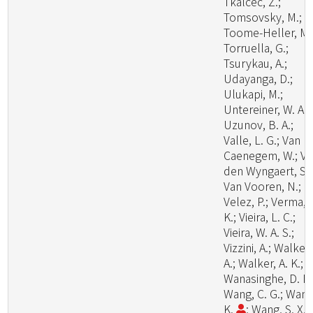
Tkalcec, Z.;
Tomsovsky, M.;
Toome-Heller, M.
Torruella, G.;
Tsurykau, A.;
Udayanga, D.;
Ulukapi, M.;
Untereiner, W. A.;
Uzunov, B. A.;
Valle, L. G.; Van
Caenegem, W.; V
den Wyngaert, S.;
Van Vooren, N.;
Velez, P.; Verma, 
K.; Vieira, L. C.;
Vieira, W. A. S.;
Vizzini, A.; Walker,
A.; Walker, A. K.;
Wanasinghe, D. N.
Wang, C. G.; Wang
K.
; Wang, S. X.;