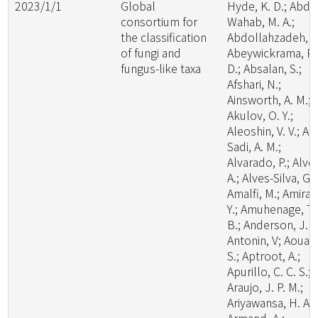
2023/1/1
Global
Hyde, K. D.; Abde
consortium for
Wahab, M. A.;
the classification
Abdollahzadeh, J.
of fungi and
Abeywickrama, P.
fungus-like taxa
D.; Absalan, S.;
Afshari, N.;
Ainsworth, A. M.;
Akulov, O. Y.;
Aleoshin, V. V.; Al-
Sadi, A. M.;
Alvarado, P.; Alve
A.; Alves-Silva, G.;
Amalfi, M.; Amira,
Y.; Amuhenage, T.
B.; Anderson, J. L
Antonin, V; Aouali
S.; Aptroot, A.;
Apurillo, C. C. S.;
Araujo, J. P. M.;
Ariyawansa, H. A.;