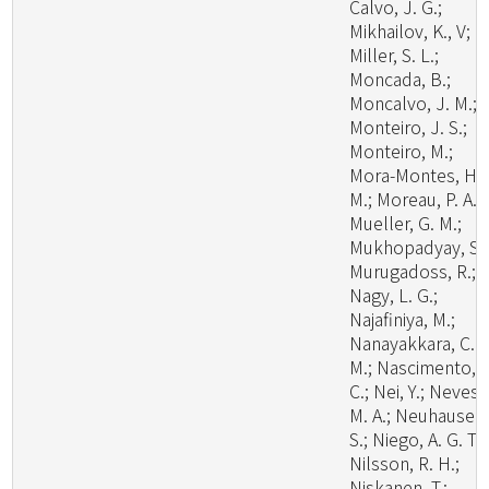
Calvo, J. G.;
Mikhailov, K., V;
Miller, S. L.;
Moncada, B.;
Moncalvo, J. M.;
Monteiro, J. S.;
Monteiro, M.;
Mora-Montes, H.
M.; Moreau, P. A.;
Mueller, G. M.;
Mukhopadyay, S.;
Murugadoss, R.;
Nagy, L. G.;
Najafiniya, M.;
Nanayakkara, C.
M.; Nascimento, C
C.; Nei, Y.; Neves,
M. A.; Neuhauser,
S.; Niego, A. G. T.;
Nilsson, R. H.;
Niskanen, T.;