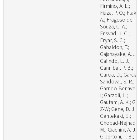
Firmino, A. L.;
Fiuza, P. O.; Flaku
A.; Fragoso de
Souza, C. A.;
Frisvad, J. C.;
Fryar, S. C.;
Gabaldon, T.;
Gajanayake, A. J.;
Galindo, L. J.;
Gannibal, P. B.;
Garcia, D.; Garcia-
Sandoval, S. R.;
Garrido-Benavent
I; Garzoli, L.;
Gautam, A. K.; Ge,
Z-W; Gene, D. J.;
Gentekaki, E.;
Ghobad-Nejhad,
M.; Giachini, A. J.;
Gibertoni, T. B.;