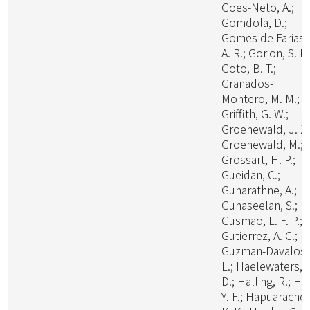
Goes-Neto, A.;
Gomdola, D.;
Gomes de Farias,
A. R.; Gorjon, S. P.
Goto, B. T.;
Granados-
Montero, M. M.;
Griffith, G. W.;
Groenewald, J. Z.
Groenewald, M.;
Grossart, H. P.;
Gueidan, C.;
Gunarathne, A.;
Gunaseelan, S.;
Gusmao, L. F. P.;
Gutierrez, A. C.;
Guzman-Davalos,
L.; Haelewaters,
D.; Halling, R.; Ha
Y. F.; Hapuarachch