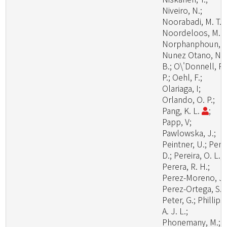
Niveiro, N.;
Noorabadi, M. T.;
Noordeloos, M. E
Norphanphoun, C
Nunez Otano, N.
B.; O\'Donnell, R.
P.; Oehl, F.;
Olariaga, I;
Orlando, O. P.;
Pang, K. L.
;
Papp, V;
Pawlowska, J.;
Peintner, U.; Pem
D.; Pereira, O. L.;
Perera, R. H.;
Perez-Moreno, J.
Perez-Ortega, S.;
Peter, G.; Phillips,
A. J. L.;
Phonemany, M.;