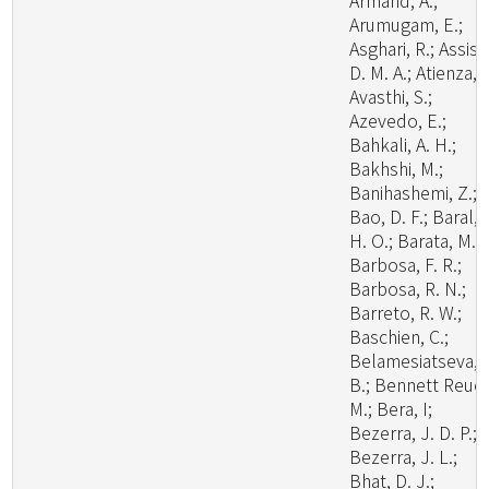
Armand, A.;
Arumugam, E.;
Asghari, R.; Assis,
D. M. A.; Atienza, V
Avasthi, S.;
Azevedo, E.;
Bahkali, A. H.;
Bakhshi, M.;
Banihashemi, Z.;
Bao, D. F.; Baral,
H. O.; Barata, M.;
Barbosa, F. R.;
Barbosa, R. N.;
Barreto, R. W.;
Baschien, C.;
Belamesiatseva, 
B.; Bennett Reuel
M.; Bera, I;
Bezerra, J. D. P.;
Bezerra, J. L.;
Bhat, D. J.;