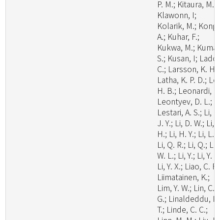
P. M.; Kitaura, M. J
Klawonn, I;
Kolarik, M.; Kong,
A.; Kuhar, F.;
Kukwa, M.; Kumar
S.; Kusan, I; Lado,
C.; Larsson, K. H.;
Latha, K. P. D.; Le
H. B.; Leonardi, M
Leontyev, D. L.;
Lestari, A. S.; Li, C
J. Y.; Li, D. W.; Li,
H.; Li, H. Y.; Li, L.;
Li, Q. R.; Li, Q.; Li,
W. L.; Li, Y.; Li, Y. C
Li, Y. X.; Liao, C. F.
Liimatainen, K.;
Lim, Y. W.; Lin, C.
G.; Linaldeddu, B
T.; Linde, C. C.;