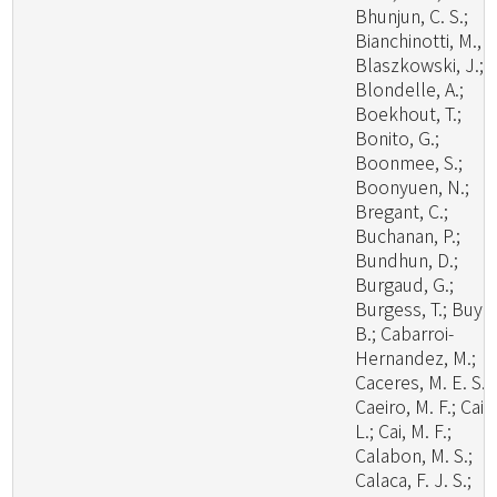
Bhunjun, C. S.;
Bianchinotti, M., V
Blaszkowski, J.;
Blondelle, A.;
Boekhout, T.;
Bonito, G.;
Boonmee, S.;
Boonyuen, N.;
Bregant, C.;
Buchanan, P.;
Bundhun, D.;
Burgaud, G.;
Burgess, T.; Buyc
B.; Cabarroi-
Hernandez, M.;
Caceres, M. E. S.;
Caeiro, M. F.; Cai,
L.; Cai, M. F.;
Calabon, M. S.;
Calaca, F. J. S.;