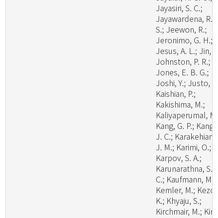
Jayasiri, S. C.;
Jayawardena, R.
S.; Jeewon, R.;
Jeronimo, G. H.;
Jesus, A. L.; Jin, J
Johnston, P. R.;
Jones, E. B. G.;
Joshi, Y.; Justo, A.
Kaishian, P.;
Kakishima, M.;
Kaliyaperumal, M.
Kang, G. P.; Kang,
J. C.; Karakehian,
J. M.; Karimi, O.;
Karpov, S. A.;
Karunarathna, S.
C.; Kaufmann, M.;
Kemler, M.; Kezo,
K.; Khyaju, S.;
Kirchmair, M.; Kirk