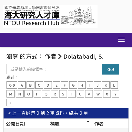
Skip
navigation
瀏覽 的方式： 作者
Dolatabadi, S.
或
是
輸
跳到：
入
0-9
A
B
C
D
E
F
G
H
I
J
K
L
前
幾
M
N
O
P
Q
R
S
T
U
V
W
X
Y
個
Z
字：
< 上一頁
顯示 2 到 2 筆資料，總共 2 筆
公開日期
標題
作者