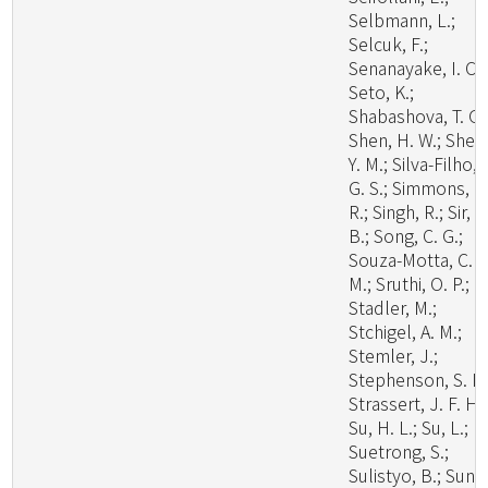
Selbmann, L.;
Selcuk, F.;
Senanayake, I. C.;
Seto, K.;
Shabashova, T. G.
Shen, H. W.; Shen
Y. M.; Silva-Filho, 
G. S.; Simmons, D
R.; Singh, R.; Sir, E
B.; Song, C. G.;
Souza-Motta, C.
M.; Sruthi, O. P.;
Stadler, M.;
Stchigel, A. M.;
Stemler, J.;
Stephenson, S. L.
Strassert, J. F. H.;
Su, H. L.; Su, L.;
Suetrong, S.;
Sulistyo, B.; Sun, 