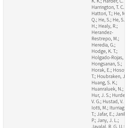
K. K.; Harder, C. B
Harrington, T. C.;
Hattori, T.; He, M.
Q.; He, S.; He, S.
H.; Healy, R.;
Herandez-
Restrepo, M.;
Heredia, G.;
Hodge, K. T.;
Holgado-Rojas, M
Hongsanan, S.;
Horak, E.; Hosoya
T.; Houbraken, J.;
Huang, S. K.;
Huanraluek, N.;
Hur, J. S.; Hurdea
V. G.; Hustad, V. P.
Iotti, M.; Iturriaga,
T.; Jafar, E.; Janik,
P.; Jany, J. L.;
Jayalal, R. G. U.;