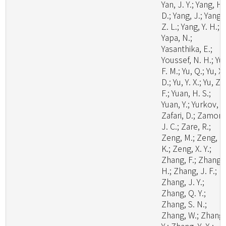
Yan, J. Y.; Yang, H.
D.; Yang, J.; Yang,
Z. L.; Yang, Y. H.;
Yapa, N.;
Yasanthika, E.;
Youssef, N. H.; Yu,
F. M.; Yu, Q.; Yu, X.
D.; Yu, Y. X.; Yu, Z.
F.; Yuan, H. S.;
Yuan, Y.; Yurkov, A.
Zafari, D.; Zamora
J. C.; Zare, R.;
Zeng, M.; Zeng, N
K.; Zeng, X. Y.;
Zhang, F.; Zhang,
H.; Zhang, J. F.;
Zhang, J. Y.;
Zhang, Q. Y.;
Zhang, S. N.;
Zhang, W.; Zhang,