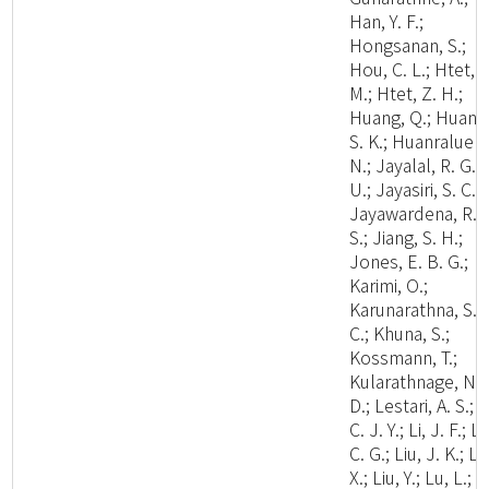
Han, Y. F.;
Hongsanan, S.;
Hou, C. L.; Htet, Y
M.; Htet, Z. H.;
Huang, Q.; Huang
S. K.; Huanraluek,
N.; Jayalal, R. G.
U.; Jayasiri, S. C.;
Jayawardena, R.
S.; Jiang, S. H.;
Jones, E. B. G.;
Karimi, O.;
Karunarathna, S.
C.; Khuna, S.;
Kossmann, T.;
Kularathnage, N.
D.; Lestari, A. S.; L
C. J. Y.; Li, J. F.; Li
C. G.; Liu, J. K.; Li
X.; Liu, Y.; Lu, L.;