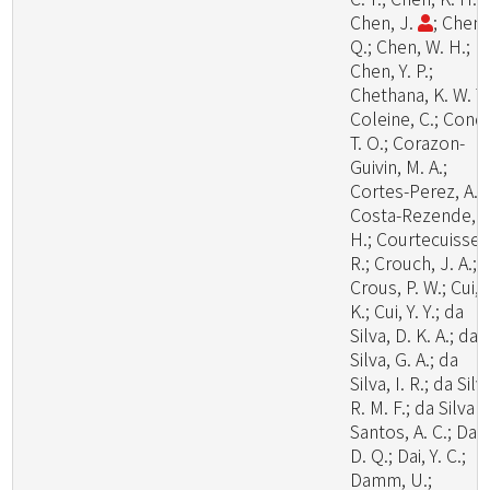
Chen, J.
; Chen,
Q.; Chen, W. H.;
Chen, Y. P.;
Chethana, K. W. T.
Coleine, C.; Cond
T. O.; Corazon-
Guivin, M. A.;
Cortes-Perez, A.;
Costa-Rezende, D
H.; Courtecuisse,
R.; Crouch, J. A.;
Crous, P. W.; Cui, 
K.; Cui, Y. Y.; da
Silva, D. K. A.; da
Silva, G. A.; da
Silva, I. R.; da Silv
R. M. F.; da Silva
Santos, A. C.; Dai,
D. Q.; Dai, Y. C.;
Damm, U.;