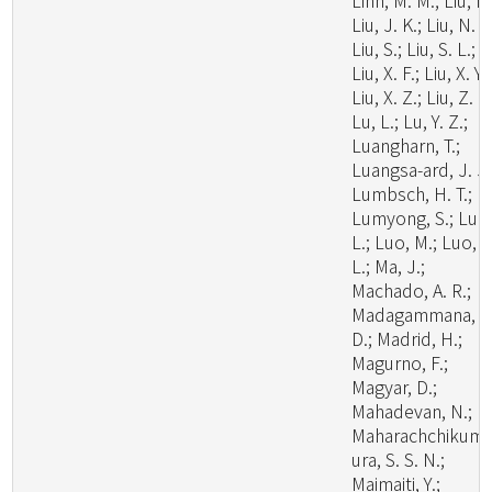
Linn, M. M.; Liu, F.
Liu, J. K.; Liu, N. G
Liu, S.; Liu, S. L.;
Liu, X. F.; Liu, X. Y.;
Liu, X. Z.; Liu, Z. B
Lu, L.; Lu, Y. Z.;
Luangharn, T.;
Luangsa-ard, J. J.
Lumbsch, H. T.;
Lumyong, S.; Luo
L.; Luo, M.; Luo, Z
L.; Ma, J.;
Machado, A. R.;
Madagammana, A
D.; Madrid, H.;
Magurno, F.;
Magyar, D.;
Mahadevan, N.;
Maharachchikum
ura, S. S. N.;
Maimaiti, Y.;