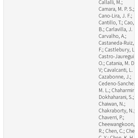
Callalli, M.;
Camara, M. P. S.;
Cano-Lira, J. F.;
Cantillo, T.; Cao,
B.; Carlavilla, J. R.
Carvalho, A.;
Castaneda-Ruiz, R
F.; Castlebury, L.;
Castro-Jauregui,
O.; Catania, M. D.,
V; Cavalcanti, L. H
Cazabonne, J.;
Cedeno-Sanchez,
M. L.; Chaharmiri-
Dokhaharani, S.;
Chaiwan, N.;
Chakraborty, N.;
Chaverri, P.;
Cheewangkoon,
R.; Chen, C.; Chen
C. Y.; Chen, K. H.;