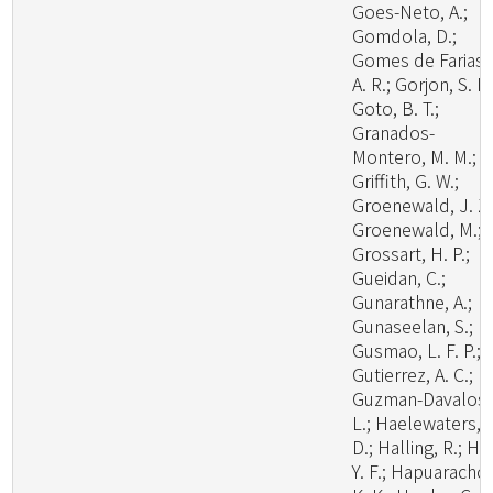
Goes-Neto, A.;
Gomdola, D.;
Gomes de Farias,
A. R.; Gorjon, S. P.
Goto, B. T.;
Granados-
Montero, M. M.;
Griffith, G. W.;
Groenewald, J. Z.
Groenewald, M.;
Grossart, H. P.;
Gueidan, C.;
Gunarathne, A.;
Gunaseelan, S.;
Gusmao, L. F. P.;
Gutierrez, A. C.;
Guzman-Davalos,
L.; Haelewaters,
D.; Halling, R.; Ha
Y. F.; Hapuarachch