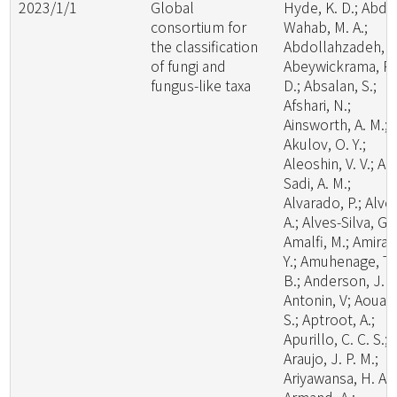
2023/1/1
Global
Hyde, K. D.; Abde
consortium for
Wahab, M. A.;
the classification
Abdollahzadeh, J.
of fungi and
Abeywickrama, P.
fungus-like taxa
D.; Absalan, S.;
Afshari, N.;
Ainsworth, A. M.;
Akulov, O. Y.;
Aleoshin, V. V.; Al-
Sadi, A. M.;
Alvarado, P.; Alve
A.; Alves-Silva, G.;
Amalfi, M.; Amira,
Y.; Amuhenage, T.
B.; Anderson, J. L
Antonin, V; Aouali
S.; Aptroot, A.;
Apurillo, C. C. S.;
Araujo, J. P. M.;
Ariyawansa, H. A.;