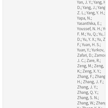
Yan, J. Y.; Yang, H.
D.; Yang, J.; Yang,
Z. L.; Yang, Y. H.;
Yapa, N.;
Yasanthika, E.;
Youssef, N. H.; Yu,
F. M.; Yu, Q.; Yu, X.
D.; Yu, Y. X.; Yu, Z.
F.; Yuan, H. S.;
Yuan, Y.; Yurkov, A.
Zafari, D.; Zamora
J. C.; Zare, R.;
Zeng, M.; Zeng, N
K.; Zeng, X. Y.;
Zhang, F.; Zhang,
H.; Zhang, J. F.;
Zhang, J. Y.;
Zhang, Q. Y.;
Zhang, S. N.;
Zhang, W.; Zhang,