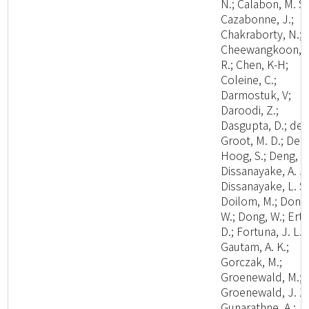
N.; Calabon, M. S.
Cazabonne, J.;
Chakraborty, N.;
Cheewangkoon,
R.; Chen, K-H;
Coleine, C.;
Darmostuk, V;
Daroodi, Z.;
Dasgupta, D.; de
Groot, M. D.; De
Hoog, S.; Deng, W
Dissanayake, A. J.
Dissanayake, L. S.
Doilom, M.; Dong
W.; Dong, W.; Ertz
D.; Fortuna, J. L.;
Gautam, A. K.;
Gorczak, M.;
Groenewald, M.;
Groenewald, J. Z.
Gunarathne, A.;