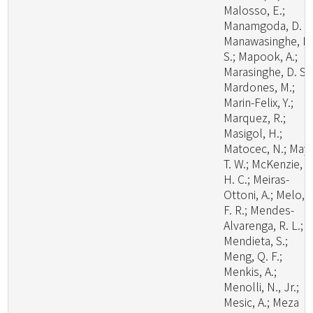
Malosso, E.;
Manamgoda, D. S.
Manawasinghe, I.
S.; Mapook, A.;
Marasinghe, D. S.;
Mardones, M.;
Marin-Felix, Y.;
Marquez, R.;
Masigol, H.;
Matocec, N.; May,
T. W.; McKenzie, E
H. C.; Meiras-
Ottoni, A.; Melo, R
F. R.; Mendes-
Alvarenga, R. L.;
Mendieta, S.;
Meng, Q. F.;
Menkis, A.;
Menolli, N., Jr.;
Mesic, A.; Meza