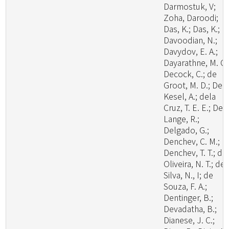
Darmostuk, V;
Zoha, Daroodi;
Das, K.; Das, K.;
Davoodian, N.;
Davydov, E. A.;
Dayarathne, M. C.
Decock, C.; de
Groot, M. D.; De
Kesel, A.; dela
Cruz, T. E. E.; De
Lange, R.;
Delgado, G.;
Denchev, C. M.;
Denchev, T. T.; de
Oliveira, N. T.; de
Silva, N., I; de
Souza, F. A.;
Dentinger, B.;
Devadatha, B.;
Dianese, J. C.;