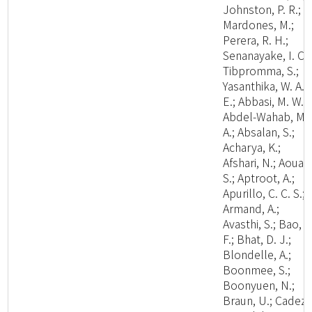
Johnston, P. R.;
Mardones, M.;
Perera, R. H.;
Senanayake, I. C.;
Tibpromma, S.;
Yasanthika, W. A.
E.; Abbasi, M. W.;
Abdel-Wahab, M.
A.; Absalan, S.;
Acharya, K.;
Afshari, N.; Aouali
S.; Aptroot, A.;
Apurillo, C. C. S.;
Armand, A.;
Avasthi, S.; Bao, D
F.; Bhat, D. J.;
Blondelle, A.;
Boonmee, S.;
Boonyuen, N.;
Braun, U.; Cadez,