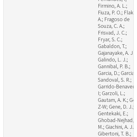
Firmino, A. L.;
Fiuza, P. O.; Flaku
A.; Fragoso de
Souza, C. A.;
Frisvad, J. C.;
Fryar, S. C.;
Gabaldon, T.;
Gajanayake, A. J.;
Galindo, L. J.;
Gannibal, P. B.;
Garcia, D.; Garcia-
Sandoval, S. R.;
Garrido-Benavent
I; Garzoli, L.;
Gautam, A. K.; Ge,
Z-W; Gene, D. J.;
Gentekaki, E.;
Ghobad-Nejhad,
M.; Giachini, A. J.;
Gibertoni, T. B.;