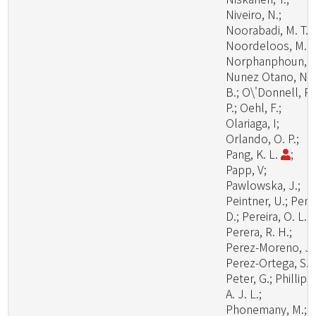
Niveiro, N.;
Noorabadi, M. T.;
Noordeloos, M. E
Norphanphoun, C
Nunez Otano, N.
B.; O\'Donnell, R.
P.; Oehl, F.;
Olariaga, I;
Orlando, O. P.;
Pang, K. L.
;
Papp, V;
Pawlowska, J.;
Peintner, U.; Pem
D.; Pereira, O. L.;
Perera, R. H.;
Perez-Moreno, J.
Perez-Ortega, S.;
Peter, G.; Phillips,
A. J. L.;
Phonemany, M.;