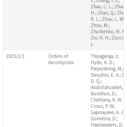
Y.; Zhang, Y. X.;
Zhao, C. L.; Zhao,
H.; Zhao, Q.; Zhao
R. L.; Zhou, L. W.;
Zhou, M.;
Zhurbenko, M. P.;
Zin, H. H.; Zuccon
L.
2025/1/1
Orders of
Thiyagaraja, V;
Ascomycota
Hyde, K. D.;
Piepenbring, M.;
Davydov, E. A.; Da
D. Q.;
Abdollahzadeh, J.
Bundhun, D.;
Chethana, K. W. T.
Crous, P. W.;
Gajanayake, A. J.;
Gomdola, D.;
Haelewaters, D.;