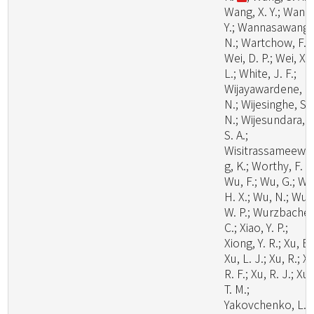
Wang, X. Y.; Wang
Y.; Wannasawang,
N.; Wartchow, F.;
Wei, D. P.; Wei, X.
L.; White, J. F.;
Wijayawardene, N
N.; Wijesinghe, S.
N.; Wijesundara, D
S. A.;
Wisitrassameewo
g, K.; Worthy, F. R.
Wu, F.; Wu, G.; Wu
H. X.; Wu, N.; Wu,
W. P.; Wurzbacher
C.; Xiao, Y. P.;
Xiong, Y. R.; Xu, B.
Xu, L. J.; Xu, R.; X
R. F.; Xu, R. J.; Xu,
T. M.;
Yakovchenko, L.;