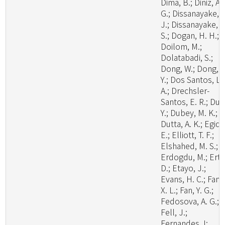
Dima, B.; Diniz, A.
G.; Dissanayake, A
J.; Dissanayake, L
S.; Dogan, H. H.;
Doilom, M.;
Dolatabadi, S.;
Dong, W.; Dong, Z
Y.; Dos Santos, L.
A.; Drechsler-
Santos, E. R.; Du, 
Y.; Dubey, M. K.;
Dutta, A. K.; Egidi,
E.; Elliott, T. F.;
Elshahed, M. S.;
Erdogdu, M.; Ertz
D.; Etayo, J.;
Evans, H. C.; Fan,
X. L.; Fan, Y. G.;
Fedosova, A. G.;
Fell, J.;
Fernandes, I;