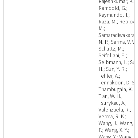
Rajeshkumar, K. C
Rambold, G.;
Raymundo, T.;
Raza, M.; Reblova
M.;
Samaradiwakara,
N. P.; Sarma, V. V.;
Schultz, M.;
Seifollahi, E.;
Selbmann, L.; Su,
H.; Sun, Y. R.;
Tehler, A.;
Tennakoon, D. S.;
Thambugala, K. M
Tian, W. H.;
Tsurykau, A.;
Valenzuela, R.;
Verma, R. K.;
Wang, J.; Wang, W
P.; Wang, X. Y.;
Wang, Y.; Wang, Z.