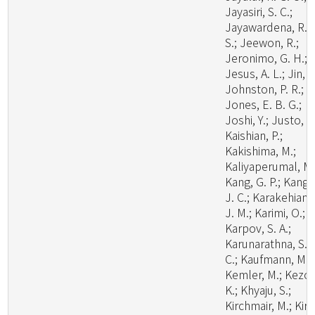
Jayasiri, S. C.;
Jayawardena, R.
S.; Jeewon, R.;
Jeronimo, G. H.;
Jesus, A. L.; Jin, J
Johnston, P. R.;
Jones, E. B. G.;
Joshi, Y.; Justo, A.
Kaishian, P.;
Kakishima, M.;
Kaliyaperumal, M.
Kang, G. P.; Kang,
J. C.; Karakehian,
J. M.; Karimi, O.;
Karpov, S. A.;
Karunarathna, S.
C.; Kaufmann, M.;
Kemler, M.; Kezo,
K.; Khyaju, S.;
Kirchmair, M.; Kirk