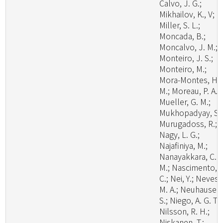
Calvo, J. G.;
Mikhailov, K., V;
Miller, S. L.;
Moncada, B.;
Moncalvo, J. M.;
Monteiro, J. S.;
Monteiro, M.;
Mora-Montes, H.
M.; Moreau, P. A.;
Mueller, G. M.;
Mukhopadyay, S.;
Murugadoss, R.;
Nagy, L. G.;
Najafiniya, M.;
Nanayakkara, C.
M.; Nascimento, C
C.; Nei, Y.; Neves,
M. A.; Neuhauser,
S.; Niego, A. G. T.;
Nilsson, R. H.;
Niskanen, T.;