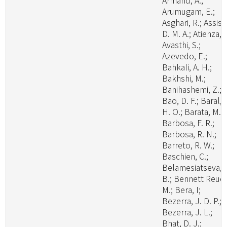
Armand, A.;
Arumugam, E.;
Asghari, R.; Assis,
D. M. A.; Atienza, V
Avasthi, S.;
Azevedo, E.;
Bahkali, A. H.;
Bakhshi, M.;
Banihashemi, Z.;
Bao, D. F.; Baral,
H. O.; Barata, M.;
Barbosa, F. R.;
Barbosa, R. N.;
Barreto, R. W.;
Baschien, C.;
Belamesiatseva, 
B.; Bennett Reuel
M.; Bera, I;
Bezerra, J. D. P.;
Bezerra, J. L.;
Bhat, D. J.;