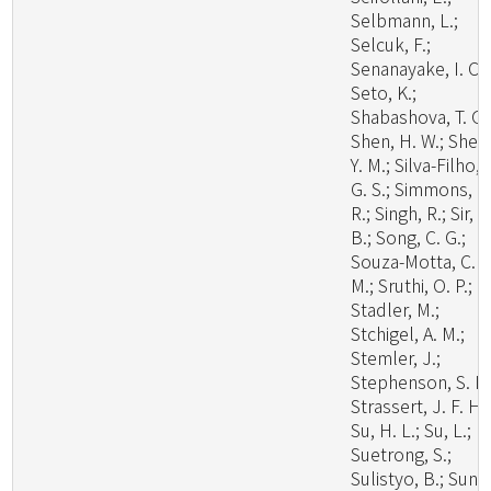
Selbmann, L.;
Selcuk, F.;
Senanayake, I. C.;
Seto, K.;
Shabashova, T. G.
Shen, H. W.; Shen
Y. M.; Silva-Filho, 
G. S.; Simmons, D
R.; Singh, R.; Sir, E
B.; Song, C. G.;
Souza-Motta, C.
M.; Sruthi, O. P.;
Stadler, M.;
Stchigel, A. M.;
Stemler, J.;
Stephenson, S. L.
Strassert, J. F. H.;
Su, H. L.; Su, L.;
Suetrong, S.;
Sulistyo, B.; Sun, 