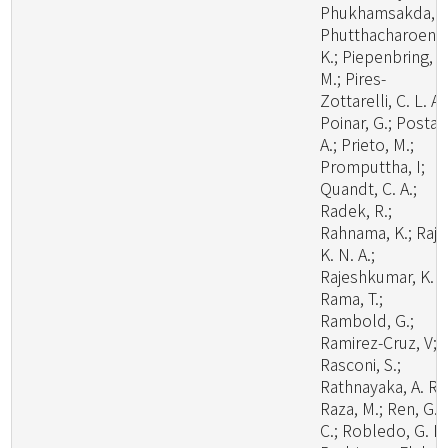
Phukhamsakda, C
Phutthacharoen,
K.; Piepenbring,
M.; Pires-
Zottarelli, C. L. A.
Poinar, G.; Posta,
A.; Prieto, M.;
Promputtha, I;
Quandt, C. A.;
Radek, R.;
Rahnama, K.; Raj,
K. N. A.;
Rajeshkumar, K. C
Rama, T.;
Rambold, G.;
Ramirez-Cruz, V;
Rasconi, S.;
Rathnayaka, A. R.;
Raza, M.; Ren, G.
C.; Robledo, G. L.