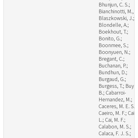
Bhunjun, C. S.;
Bianchinotti, M., V
Blaszkowski, J.;
Blondelle, A.;
Boekhout, T.;
Bonito, G.;
Boonmee, S.;
Boonyuen, N.;
Bregant, C.;
Buchanan, P.;
Bundhun, D.;
Burgaud, G.;
Burgess, T.; Buyc
B.; Cabarroi-
Hernandez, M.;
Caceres, M. E. S.;
Caeiro, M. F.; Cai,
L.; Cai, M. F.;
Calabon, M. S.;
Calaca, F. J. S.;