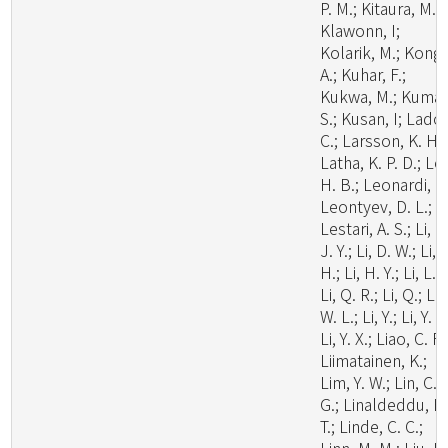
P. M.; Kitaura, M. J
Klawonn, I;
Kolarik, M.; Kong,
A.; Kuhar, F.;
Kukwa, M.; Kumar
S.; Kusan, I; Lado,
C.; Larsson, K. H.;
Latha, K. P. D.; Le
H. B.; Leonardi, M
Leontyev, D. L.;
Lestari, A. S.; Li, C
J. Y.; Li, D. W.; Li,
H.; Li, H. Y.; Li, L.;
Li, Q. R.; Li, Q.; Li,
W. L.; Li, Y.; Li, Y. C
Li, Y. X.; Liao, C. F.
Liimatainen, K.;
Lim, Y. W.; Lin, C.
G.; Linaldeddu, B
T.; Linde, C. C.;