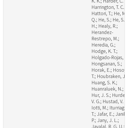
K. K.; Harder, C. B
Harrington, T. C.;
Hattori, T.; He, M.
Q.; He, S.; He, S.
H.; Healy, R.;
Herandez-
Restrepo, M.;
Heredia, G.;
Hodge, K. T.;
Holgado-Rojas, M
Hongsanan, S.;
Horak, E.; Hosoya
T.; Houbraken, J.;
Huang, S. K.;
Huanraluek, N.;
Hur, J. S.; Hurdea
V. G.; Hustad, V. P.
Iotti, M.; Iturriaga,
T.; Jafar, E.; Janik,
P.; Jany, J. L.;
Jayalal, R. G. U.;