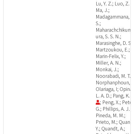
Lu, Y. Z.; Luo, Z. L
Ma, J.;
Madagammana, A
S.;
Maharachchikum
ura, S. S. N.;
Marasinghe, D. S.;
Martzoukou, E.;
Marin-Felix, Y.;
Miller, A. N.;
Monkai, J.;
Noorabadi, M. T.;
Norphanphoun, C
Olariaga, I; Opina,
L. A. D.; Pang, K. 
; Peng, X.; Peter
G.; Phillips, A. J. L
Pineda, M. M.;
Prieto, M.; Quan,
Y.; Quandt, A.;