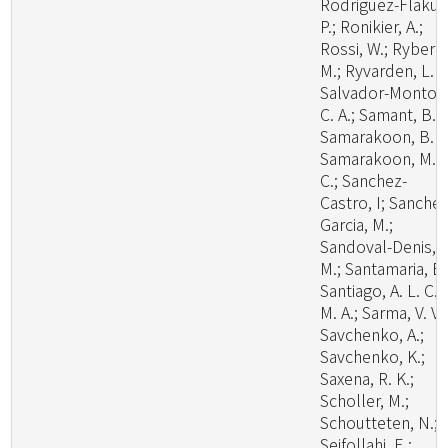
Rodriguez-Flakus
P.; Ronikier, A.;
Rossi, W.; Ryberg
M.; Ryvarden, L. R
Salvador-Montoy
C. A.; Samant, B.;
Samarakoon, B. C
Samarakoon, M.
C.; Sanchez-
Castro, I; Sanchez
Garcia, M.;
Sandoval-Denis,
M.; Santamaria, B.
Santiago, A. L. C.
M. A.; Sarma, V. V.;
Savchenko, A.;
Savchenko, K.;
Saxena, R. K.;
Scholler, M.;
Schoutteten, N.;
Seifollahi, E.;