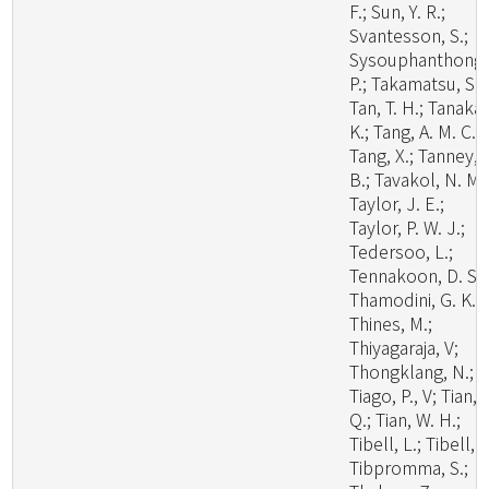
F.; Sun, Y. R.;
Svantesson, S.;
Sysouphanthong,
P.; Takamatsu, S.;
Tan, T. H.; Tanaka,
K.; Tang, A. M. C.;
Tang, X.; Tanney, 
B.; Tavakol, N. M.
Taylor, J. E.;
Taylor, P. W. J.;
Tedersoo, L.;
Tennakoon, D. S.;
Thamodini, G. K.;
Thines, M.;
Thiyagaraja, V;
Thongklang, N.;
Tiago, P., V; Tian,
Q.; Tian, W. H.;
Tibell, L.; Tibell, S
Tibpromma, S.;