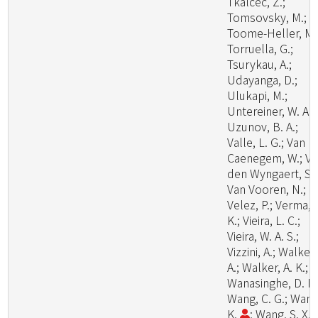
Tkalcec, Z.;
Tomsovsky, M.;
Toome-Heller, M.
Torruella, G.;
Tsurykau, A.;
Udayanga, D.;
Ulukapi, M.;
Untereiner, W. A.;
Uzunov, B. A.;
Valle, L. G.; Van
Caenegem, W.; V
den Wyngaert, S.;
Van Vooren, N.;
Velez, P.; Verma, 
K.; Vieira, L. C.;
Vieira, W. A. S.;
Vizzini, A.; Walker,
A.; Walker, A. K.;
Wanasinghe, D. N.
Wang, C. G.; Wang
K.
; Wang, S. X.;