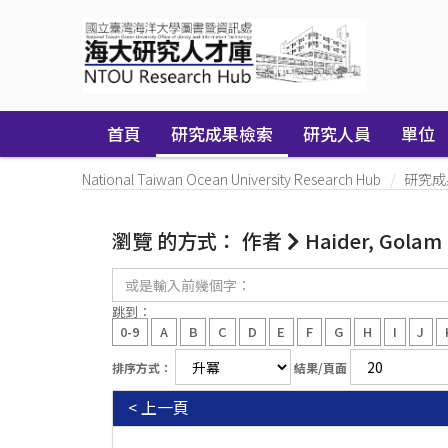
Skip
navigation
首頁
研究成果檢索
研究人員
單位
National Taiwan Ocean University Research Hub
研究成
瀏覽 的方式： 作者
Haider, Golam
或
是
輸
跳到：
入
0-9
A
B
C
D
E
F
G
H
I
J
前
幾
排序方式：
結果/頁面
個
字：
< 上一頁