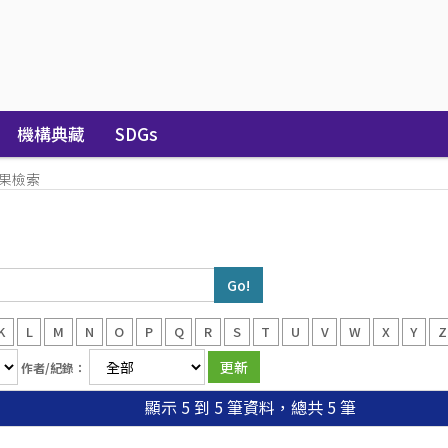
機構典藏
SDGs
果檢索
K
L
M
N
O
P
Q
R
S
T
U
V
W
X
Y
Z
作者/紀錄：
顯示 5 到 5 筆資料，總共 5 筆