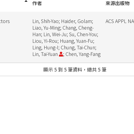
作者
來源出版物
ctors
Lin, Shih-Yao; Haider, Golam;
ACS APPL N
Liao, Yu-Ming; Chang, Cheng-
Han; Lin, Wei-Ju; Su, Chen-You;
Liou, Yi-Rou; Huang, Yuan-Fu;
Ling, Hung-I; Chung, Tai-Chun;
Lin, Tai-Yuan
; Chen, Yang-Fang
顯示 5 到 5 筆資料，總共 5 筆