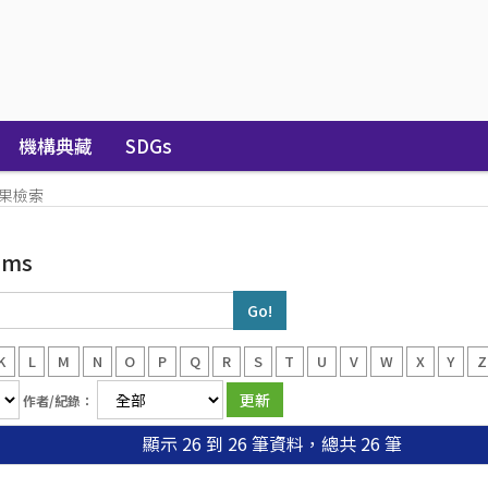
機構典藏
SDGs
果檢索
hms
K
L
M
N
O
P
Q
R
S
T
U
V
W
X
Y
Z
作者/紀錄：
顯示 26 到 26 筆資料，總共 26 筆