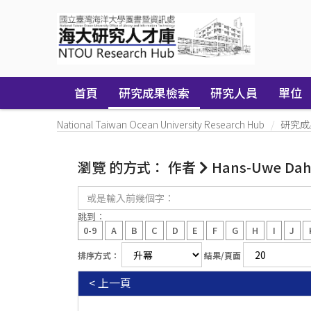
Skip
navigation
首頁
研究成果檢索
研究人員
單位
National Taiwan Ocean University Research Hub
研究成
瀏覽 的方式： 作者
Hans-Uwe Da
或
是
輸
跳到：
入
0-9
A
B
C
D
E
F
G
H
I
J
前
幾
排序方式：
結果/頁面
個
字：
< 上一頁