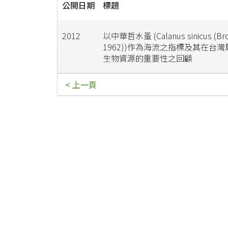
公開日期
標題
2012
以中華哲水蚤 (Calanus sinicus (Bro
1962))作為海流之指標及其在台
生物資源的重要性之回顧
< 上一頁