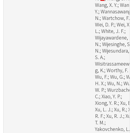
Wang, X. Y.; Wang
Y.; Wannasawang,
N.; Wartchow, F.;
Wei, D. P.; Wei, X.
L.; White, J. F.;
Wijayawardene, N
N.; Wijesinghe, S.
N.; Wijesundara, D
S. A.;
Wisitrassameewo
g, K.; Worthy, F. R.
Wu, F.; Wu, G.; Wu
H. X.; Wu, N.; Wu,
W. P.; Wurzbacher
C.; Xiao, Y. P.;
Xiong, Y. R.; Xu, B.
Xu, L. J.; Xu, R.; X
R. F.; Xu, R. J.; Xu,
T. M.;
Yakovchenko, L.;