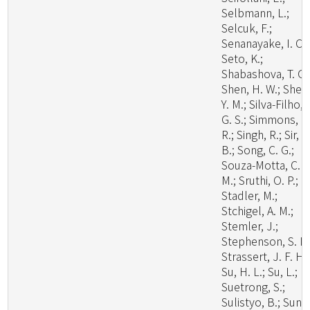
Selbmann, L.;
Selcuk, F.;
Senanayake, I. C.;
Seto, K.;
Shabashova, T. G.
Shen, H. W.; Shen
Y. M.; Silva-Filho, 
G. S.; Simmons, D
R.; Singh, R.; Sir, E
B.; Song, C. G.;
Souza-Motta, C.
M.; Sruthi, O. P.;
Stadler, M.;
Stchigel, A. M.;
Stemler, J.;
Stephenson, S. L.
Strassert, J. F. H.;
Su, H. L.; Su, L.;
Suetrong, S.;
Sulistyo, B.; Sun, 