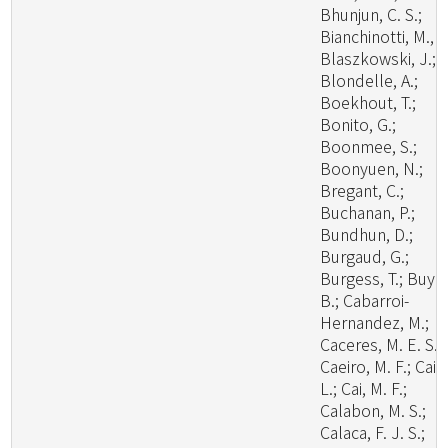
Bhunjun, C. S.;
Bianchinotti, M., V
Blaszkowski, J.;
Blondelle, A.;
Boekhout, T.;
Bonito, G.;
Boonmee, S.;
Boonyuen, N.;
Bregant, C.;
Buchanan, P.;
Bundhun, D.;
Burgaud, G.;
Burgess, T.; Buyc
B.; Cabarroi-
Hernandez, M.;
Caceres, M. E. S.;
Caeiro, M. F.; Cai,
L.; Cai, M. F.;
Calabon, M. S.;
Calaca, F. J. S.;