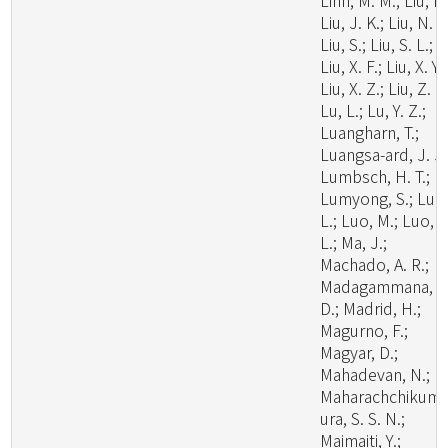
Linn, M. M.; Liu, F.
Liu, J. K.; Liu, N. G
Liu, S.; Liu, S. L.;
Liu, X. F.; Liu, X. Y.;
Liu, X. Z.; Liu, Z. B
Lu, L.; Lu, Y. Z.;
Luangharn, T.;
Luangsa-ard, J. J.
Lumbsch, H. T.;
Lumyong, S.; Luo
L.; Luo, M.; Luo, Z
L.; Ma, J.;
Machado, A. R.;
Madagammana, A
D.; Madrid, H.;
Magurno, F.;
Magyar, D.;
Mahadevan, N.;
Maharachchikum
ura, S. S. N.;
Maimaiti, Y.;