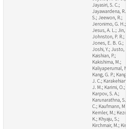
Jayasiri, S. C.;
Jayawardena, R.
S.; Jeewon, R.;
Jeronimo, G. H.;
Jesus, A. L.; Jin, J
Johnston, P. R.;
Jones, E. B. G.;
Joshi, Y.; Justo, A.
Kaishian, P.;
Kakishima, M.;
Kaliyaperumal, M.
Kang, G. P.; Kang,
J. C.; Karakehian,
J. M.; Karimi, O.;
Karpov, S. A.;
Karunarathna, S.
C.; Kaufmann, M.;
Kemler, M.; Kezo,
K.; Khyaju, S.;
Kirchmair, M.; Kirk