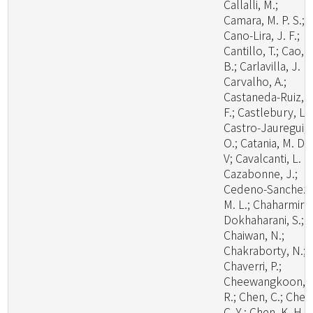
Callalli, M.;
Camara, M. P. S.;
Cano-Lira, J. F.;
Cantillo, T.; Cao,
B.; Carlavilla, J. R.
Carvalho, A.;
Castaneda-Ruiz, R
F.; Castlebury, L.;
Castro-Jauregui,
O.; Catania, M. D.,
V; Cavalcanti, L. H
Cazabonne, J.;
Cedeno-Sanchez,
M. L.; Chaharmiri-
Dokhaharani, S.;
Chaiwan, N.;
Chakraborty, N.;
Chaverri, P.;
Cheewangkoon,
R.; Chen, C.; Chen
C. Y.; Chen, K. H.;