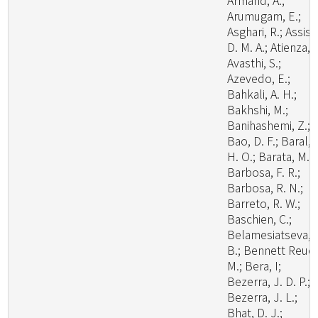
Armand, A.;
Arumugam, E.;
Asghari, R.; Assis,
D. M. A.; Atienza, V
Avasthi, S.;
Azevedo, E.;
Bahkali, A. H.;
Bakhshi, M.;
Banihashemi, Z.;
Bao, D. F.; Baral,
H. O.; Barata, M.;
Barbosa, F. R.;
Barbosa, R. N.;
Barreto, R. W.;
Baschien, C.;
Belamesiatseva, 
B.; Bennett Reuel
M.; Bera, I;
Bezerra, J. D. P.;
Bezerra, J. L.;
Bhat, D. J.;