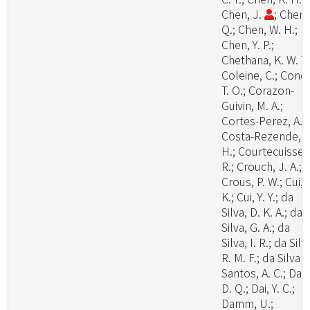
Chen, J.
; Chen,
Q.; Chen, W. H.;
Chen, Y. P.;
Chethana, K. W. T.
Coleine, C.; Cond
T. O.; Corazon-
Guivin, M. A.;
Cortes-Perez, A.;
Costa-Rezende, D
H.; Courtecuisse,
R.; Crouch, J. A.;
Crous, P. W.; Cui, 
K.; Cui, Y. Y.; da
Silva, D. K. A.; da
Silva, G. A.; da
Silva, I. R.; da Silv
R. M. F.; da Silva
Santos, A. C.; Dai,
D. Q.; Dai, Y. C.;
Damm, U.;