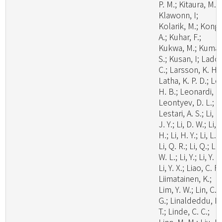
P. M.; Kitaura, M. J
Klawonn, I;
Kolarik, M.; Kong,
A.; Kuhar, F.;
Kukwa, M.; Kumar
S.; Kusan, I; Lado,
C.; Larsson, K. H.;
Latha, K. P. D.; Le
H. B.; Leonardi, M
Leontyev, D. L.;
Lestari, A. S.; Li, C
J. Y.; Li, D. W.; Li,
H.; Li, H. Y.; Li, L.;
Li, Q. R.; Li, Q.; Li,
W. L.; Li, Y.; Li, Y. C
Li, Y. X.; Liao, C. F.
Liimatainen, K.;
Lim, Y. W.; Lin, C.
G.; Linaldeddu, B
T.; Linde, C. C.;