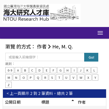
Skip
navigation
瀏覽 的方式： 作者
He, M. Q.
或
是
輸
跳到：
入
0-9
A
B
C
D
E
F
G
H
I
J
K
L
前
幾
M
N
O
P
Q
R
S
T
U
V
W
X
Y
個
Z
字：
< 上一頁
顯示 2 到 2 筆資料，總共 2 筆
公開日期
標題
作者