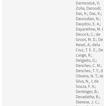
Darmostuk, V;
Zoha, Daroodi;
Das, K.; Das, K.;
Davoodian, N.;
Davydov, E. A.;
Dayarathne, M. C.
Decock, C.; de
Groot, M. D.; De
Kesel, A.; dela
Cruz, T. E. E.; De
Lange, R.;
Delgado, G.;
Denchev, C. M.;
Denchev, T. T.; de
Oliveira, N. T.; de
Silva, N., I; de
Souza, F. A.;
Dentinger, B.;
Devadatha, B.;
Dianese, J. C.;