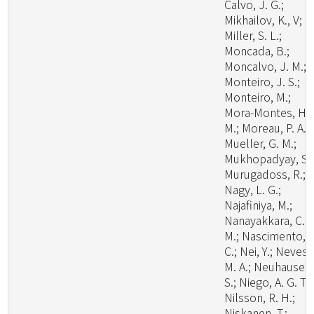
Calvo, J. G.;
Mikhailov, K., V;
Miller, S. L.;
Moncada, B.;
Moncalvo, J. M.;
Monteiro, J. S.;
Monteiro, M.;
Mora-Montes, H.
M.; Moreau, P. A.;
Mueller, G. M.;
Mukhopadyay, S.;
Murugadoss, R.;
Nagy, L. G.;
Najafiniya, M.;
Nanayakkara, C.
M.; Nascimento, C
C.; Nei, Y.; Neves,
M. A.; Neuhauser,
S.; Niego, A. G. T.;
Nilsson, R. H.;
Niskanen, T.;