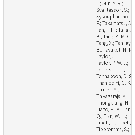
F.; Sun, Y. R.;
Svantesson, S.;
Sysouphanthong,
P.; Takamatsu, S.;
Tan, T. H.; Tanaka,
K.; Tang, A. M. C.;
Tang, X.; Tanney, 
B.; Tavakol, N. M.
Taylor, J. E.;
Taylor, P. W. J.;
Tedersoo, L.;
Tennakoon, D. S.;
Thamodini, G. K.;
Thines, M.;
Thiyagaraja, V;
Thongklang, N.;
Tiago, P., V; Tian,
Q.; Tian, W. H.;
Tibell, L.; Tibell, S
Tibpromma, S.;