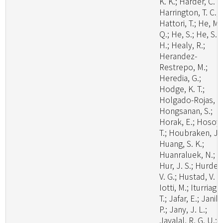
K. K.; Harder, C. B
Harrington, T. C.;
Hattori, T.; He, M.
Q.; He, S.; He, S.
H.; Healy, R.;
Herandez-
Restrepo, M.;
Heredia, G.;
Hodge, K. T.;
Holgado-Rojas, M
Hongsanan, S.;
Horak, E.; Hosoya
T.; Houbraken, J.;
Huang, S. K.;
Huanraluek, N.;
Hur, J. S.; Hurdea
V. G.; Hustad, V. P.
Iotti, M.; Iturriaga,
T.; Jafar, E.; Janik,
P.; Jany, J. L.;
Jayalal, R. G. U.;