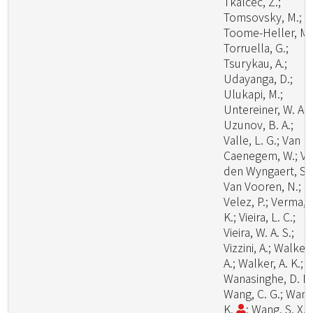
Tkalcec, Z.;
Tomsovsky, M.;
Toome-Heller, M.
Torruella, G.;
Tsurykau, A.;
Udayanga, D.;
Ulukapi, M.;
Untereiner, W. A.;
Uzunov, B. A.;
Valle, L. G.; Van
Caenegem, W.; V
den Wyngaert, S.;
Van Vooren, N.;
Velez, P.; Verma, 
K.; Vieira, L. C.;
Vieira, W. A. S.;
Vizzini, A.; Walker,
A.; Walker, A. K.;
Wanasinghe, D. N.
Wang, C. G.; Wang
K.
; Wang, S. X.;