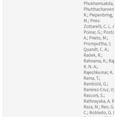
Phukhamsakda, C
Phutthacharoen,
K.; Piepenbring,
M.; Pires-
Zottarelli, C. L. A.
Poinar, G.; Posta,
A.; Prieto, M.;
Promputtha, I;
Quandt, C. A.;
Radek, R.;
Rahnama, K.; Raj,
K. N. A.;
Rajeshkumar, K. C
Rama, T.;
Rambold, G.;
Ramirez-Cruz, V;
Rasconi, S.;
Rathnayaka, A. R.;
Raza, M.; Ren, G.
C.; Robledo, G. L.