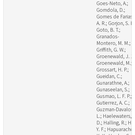
Goes-Neto, A.;
Gomdola, D.;
Gomes de Farias,
A. R.; Gorjon, S. P.
Goto, B. T.;
Granados-
Montero, M. M.;
Griffith, G. W.;
Groenewald, J. Z.
Groenewald, M.;
Grossart, H. P.;
Gueidan, C.;
Gunarathne, A.;
Gunaseelan, S.;
Gusmao, L. F. P.;
Gutierrez, A. C.;
Guzman-Davalos,
L.; Haelewaters,
D.; Halling, R.; Ha
Y. F.; Hapuarachch