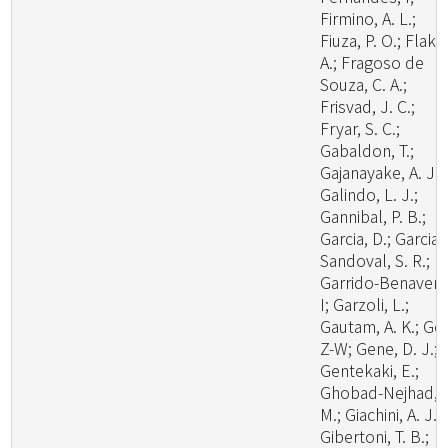
Firmino, A. L.;
Fiuza, P. O.; Flaku
A.; Fragoso de
Souza, C. A.;
Frisvad, J. C.;
Fryar, S. C.;
Gabaldon, T.;
Gajanayake, A. J.;
Galindo, L. J.;
Gannibal, P. B.;
Garcia, D.; Garcia-
Sandoval, S. R.;
Garrido-Benavent
I; Garzoli, L.;
Gautam, A. K.; Ge,
Z-W; Gene, D. J.;
Gentekaki, E.;
Ghobad-Nejhad,
M.; Giachini, A. J.;
Gibertoni, T. B.;