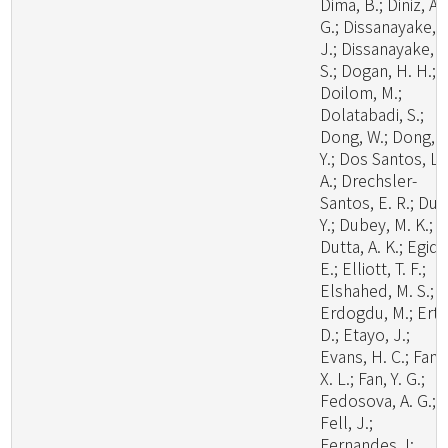
Dima, B.; Diniz, A.
G.; Dissanayake, A
J.; Dissanayake, L
S.; Dogan, H. H.;
Doilom, M.;
Dolatabadi, S.;
Dong, W.; Dong, Z
Y.; Dos Santos, L.
A.; Drechsler-
Santos, E. R.; Du, 
Y.; Dubey, M. K.;
Dutta, A. K.; Egidi,
E.; Elliott, T. F.;
Elshahed, M. S.;
Erdogdu, M.; Ertz
D.; Etayo, J.;
Evans, H. C.; Fan,
X. L.; Fan, Y. G.;
Fedosova, A. G.;
Fell, J.;
Fernandes, I;