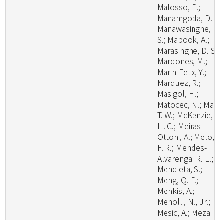
Malosso, E.;
Manamgoda, D. S.
Manawasinghe, I.
S.; Mapook, A.;
Marasinghe, D. S.;
Mardones, M.;
Marin-Felix, Y.;
Marquez, R.;
Masigol, H.;
Matocec, N.; May,
T. W.; McKenzie, E
H. C.; Meiras-
Ottoni, A.; Melo, R
F. R.; Mendes-
Alvarenga, R. L.;
Mendieta, S.;
Meng, Q. F.;
Menkis, A.;
Menolli, N., Jr.;
Mesic, A.; Meza