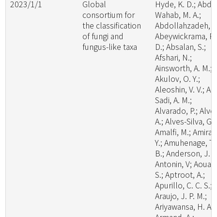
2023/1/1
Global
Hyde, K. D.; Abde
consortium for
Wahab, M. A.;
the classification
Abdollahzadeh, J.
of fungi and
Abeywickrama, P.
fungus-like taxa
D.; Absalan, S.;
Afshari, N.;
Ainsworth, A. M.;
Akulov, O. Y.;
Aleoshin, V. V.; Al-
Sadi, A. M.;
Alvarado, P.; Alve
A.; Alves-Silva, G.;
Amalfi, M.; Amira,
Y.; Amuhenage, T.
B.; Anderson, J. L
Antonin, V; Aouali
S.; Aptroot, A.;
Apurillo, C. C. S.;
Araujo, J. P. M.;
Ariyawansa, H. A.;