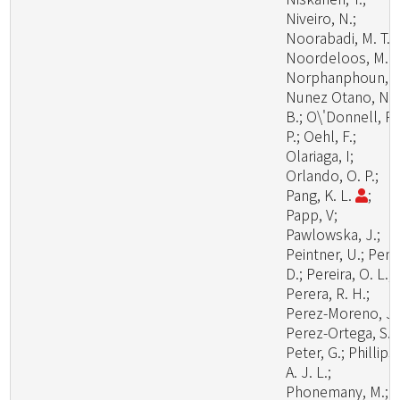
Niveiro, N.;
Noorabadi, M. T.;
Noordeloos, M. E
Norphanphoun, C
Nunez Otano, N.
B.; O\'Donnell, R.
P.; Oehl, F.;
Olariaga, I;
Orlando, O. P.;
Pang, K. L.
;
Papp, V;
Pawlowska, J.;
Peintner, U.; Pem
D.; Pereira, O. L.;
Perera, R. H.;
Perez-Moreno, J.
Perez-Ortega, S.;
Peter, G.; Phillips,
A. J. L.;
Phonemany, M.;