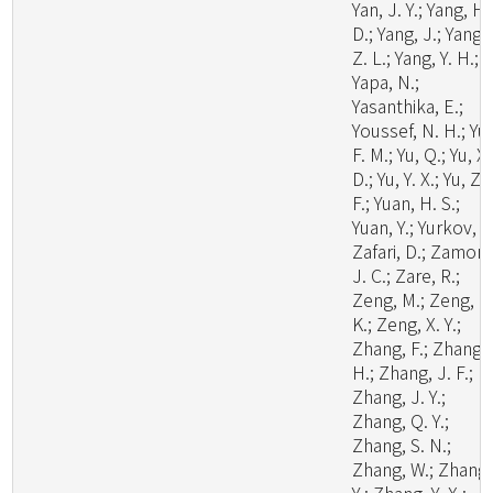
Yan, J. Y.; Yang, H.
D.; Yang, J.; Yang,
Z. L.; Yang, Y. H.;
Yapa, N.;
Yasanthika, E.;
Youssef, N. H.; Yu,
F. M.; Yu, Q.; Yu, X.
D.; Yu, Y. X.; Yu, Z.
F.; Yuan, H. S.;
Yuan, Y.; Yurkov, A.
Zafari, D.; Zamora
J. C.; Zare, R.;
Zeng, M.; Zeng, N
K.; Zeng, X. Y.;
Zhang, F.; Zhang,
H.; Zhang, J. F.;
Zhang, J. Y.;
Zhang, Q. Y.;
Zhang, S. N.;
Zhang, W.; Zhang,