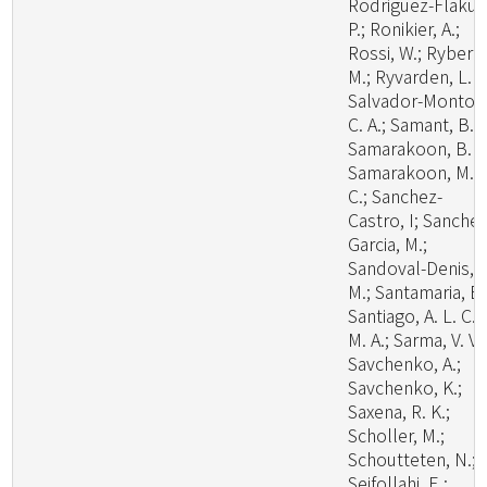
Rodriguez-Flakus
P.; Ronikier, A.;
Rossi, W.; Ryberg
M.; Ryvarden, L. R
Salvador-Montoy
C. A.; Samant, B.;
Samarakoon, B. C
Samarakoon, M.
C.; Sanchez-
Castro, I; Sanchez
Garcia, M.;
Sandoval-Denis,
M.; Santamaria, B.
Santiago, A. L. C.
M. A.; Sarma, V. V.;
Savchenko, A.;
Savchenko, K.;
Saxena, R. K.;
Scholler, M.;
Schoutteten, N.;
Seifollahi, E.;