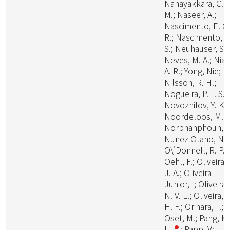
Nanayakkara, C.
M.; Naseer, A.;
Nascimento, E. C.
R.; Nascimento, S
S.; Neuhauser, S.;
Neves, M. A.; Niazi
A. R.; Yong, Nie;
Nilsson, R. H.;
Nogueira, P. T. S.;
Novozhilov, Y. K.;
Noordeloos, M.;
Norphanphoun, C
Nunez Otano, N.;
O\'Donnell, R. P.;
Oehl, F.; Oliveira,
J. A.; Oliveira
Junior, I; Oliveira,
N. V. L.; Oliveira, P
H. F.; Orihara, T.;
Oset, M.; Pang, K.
L.
; Papp, V;