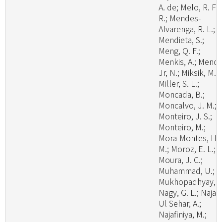
A. de; Melo, R. F.
R.; Mendes-
Alvarenga, R. L.;
Mendieta, S.;
Meng, Q. F.;
Menkis, A.; Menoll
Jr, N.; Miksik, M.;
Miller, S. L.;
Moncada, B.;
Moncalvo, J. M.;
Monteiro, J. S.;
Monteiro, M.;
Mora-Montes, H.
M.; Moroz, E. L.;
Moura, J. C.;
Muhammad, U.;
Mukhopadhyay, S
Nagy, G. L.; Naja
Ul Sehar, A.;
Najafiniya, M.;