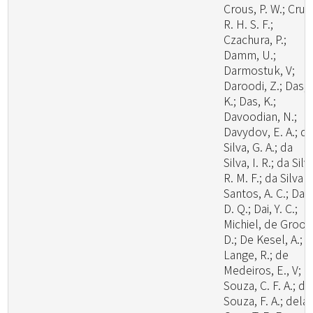
Crous, P. W.; Cruz
R. H. S. F.;
Czachura, P.;
Damm, U.;
Darmostuk, V;
Daroodi, Z.; Das,
K.; Das, K.;
Davoodian, N.;
Davydov, E. A.; d
Silva, G. A.; da
Silva, I. R.; da Silv
R. M. F.; da Silva
Santos, A. C.; Dai,
D. Q.; Dai, Y. C.;
Michiel, de Groot
D.; De Kesel, A.; 
Lange, R.; de
Medeiros, E., V; d
Souza, C. F. A.; de
Souza, F. A.; dela