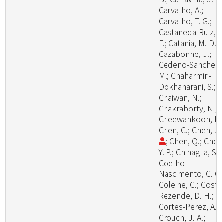
Carvalho, A.;
Carvalho, T. G.;
Castaneda-Ruiz, R
F.; Catania, M. D., 
Cazabonne, J.;
Cedeno-Sanchez,
M.; Chaharmiri-
Dokhaharani, S.;
Chaiwan, N.;
Chakraborty, N.;
Cheewankoon, R.
Chen, C.; Chen, J
; Chen, Q.; Chen
Y. P.; Chinaglia, S.;
Coelho-
Nascimento, C. C.
Coleine, C.; Costa
Rezende, D. H.;
Cortes-Perez, A.;
Crouch, J. A.;