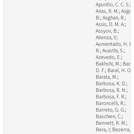
Apurillo, C. C. S.;
Arias, R. M.; Asgari
B.; Asghari, R.;
Assis, D. M. A.;
Assyov, B.;
Atienza, V;
Aumentado, H. D.
R.; Avasthi, S.;
Azevedo, E.;
Bakhshi, M.; Bao,
D. F.; Baral, H. O.;
Barata, M.;
Barbosa, K. D.;
Barbosa, R. N.;
Barbosa, F. R.;
Baroncelli, R.;
Barreto, G. G.;
Baschien, C.;
Bennett, R. M.;
Bera, I; Bezerra, J