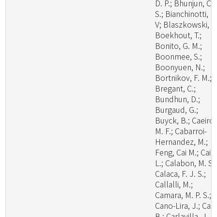
D. P.; Bhunjun, C.
S.; Bianchinotti, M
V; Blaszkowski, J.
Boekhout, T.;
Bonito, G. M.;
Boonmee, S.;
Boonyuen, N.;
Bortnikov, F. M.;
Bregant, C.;
Bundhun, D.;
Burgaud, G.;
Buyck, B.; Caeiro,
M. F.; Cabarroi-
Hernandez, M.;
Feng, Cai M.; Cai,
L.; Calabon, M. S.;
Calaca, F. J. S.;
Callalli, M.;
Camara, M. P. S.;
Cano-Lira, J.; Cao
B.; Carlavilla, J. R.