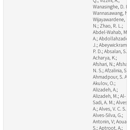
Q.; Vizzini, A.;
Wanasinghe, D. N.
Wannasawang, N.
Wijayawardene, N
N.; Zhao, R. L.;
Abdel-Wahab, M.
A.; Abdollahzadeh
J.; Abeywickrama
P. D.; Absalan, S.;
Acharya, K.;
Afshari, N.; Afshan
N. S.; Afzalinia, S.;
Ahmadpour, S. A.;
Akulov, O.;
Alizadeh, A.;
Alizadeh, M.; Al-
Sadi, A. M.; Alves,
A.; Alves, V. C. S.;
Alves-Silva, G.;
Antonin, V; Aouali
S.; Aptroot, A.;