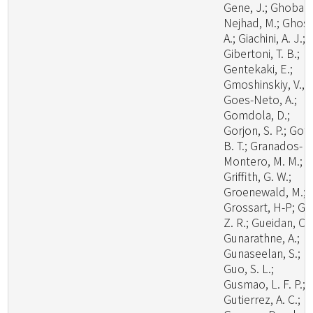
Gene, J.; Ghobad
Nejhad, M.; Ghosh
A.; Giachini, A. J.;
Gibertoni, T. B.;
Gentekaki, E.;
Gmoshinskiy, V., I
Goes-Neto, A.;
Gomdola, D.;
Gorjon, S. P.; Got
B. T.; Granados-
Montero, M. M.;
Griffith, G. W.;
Groenewald, M.;
Grossart, H-P; Gu
Z. R.; Gueidan, C.;
Gunarathne, A.;
Gunaseelan, S.;
Guo, S. L.;
Gusmao, L. F. P.;
Gutierrez, A. C.;