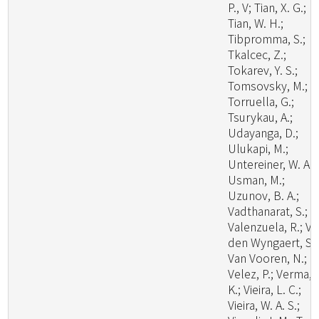
P., V; Tian, X. G.;
Tian, W. H.;
Tibpromma, S.;
Tkalcec, Z.;
Tokarev, Y. S.;
Tomsovsky, M.;
Torruella, G.;
Tsurykau, A.;
Udayanga, D.;
Ulukapi, M.;
Untereiner, W. A.;
Usman, M.;
Uzunov, B. A.;
Vadthanarat, S.;
Valenzuela, R.; V
den Wyngaert, S.;
Van Vooren, N.;
Velez, P.; Verma, 
K.; Vieira, L. C.;
Vieira, W. A. S.;