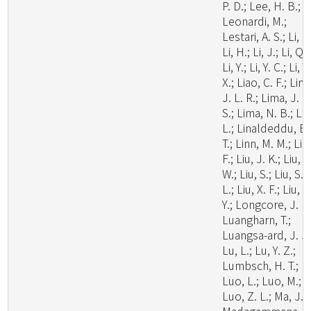
P. D.; Lee, H. B.;
Leonardi, M.;
Lestari, A. S.; Li, C.
Li, H.; Li, J.; Li, Q.;
Li, Y.; Li, Y. C.; Li, Y.
X.; Liao, C. F.; Lim
J. L. R.; Lima, J. M
S.; Lima, N. B.; Lin
L.; Linaldeddu, B.
T.; Linn, M. M.; Liu
F.; Liu, J. K.; Liu, J
W.; Liu, S.; Liu, S.
L.; Liu, X. F.; Liu, X
Y.; Longcore, J. E.
Luangharn, T.;
Luangsa-ard, J. J.
Lu, L.; Lu, Y. Z.;
Lumbsch, H. T.;
Luo, L.; Luo, M.;
Luo, Z. L.; Ma, J.;