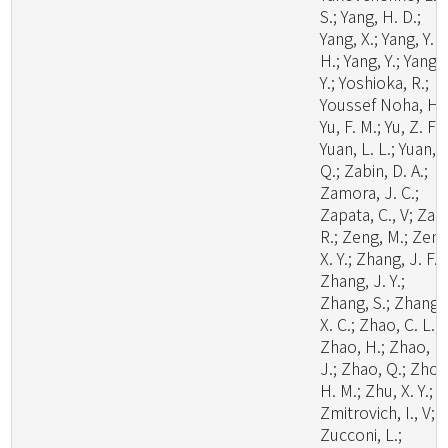
S.; Yang, H. D.;
Yang, X.; Yang, Y.
H.; Yang, Y.; Yang, 
Y.; Yoshioka, R.;
Youssef Noha, H.;
Yu, F. M.; Yu, Z. F.;
Yuan, L. L.; Yuan,
Q.; Zabin, D. A.;
Zamora, J. C.;
Zapata, C., V; Zare
R.; Zeng, M.; Zeng
X. Y.; Zhang, J. F.;
Zhang, J. Y.;
Zhang, S.; Zhang,
X. C.; Zhao, C. L.;
Zhao, H.; Zhao, H
J.; Zhao, Q.; Zhou
H. M.; Zhu, X. Y.;
Zmitrovich, I., V;
Zucconi, L.;