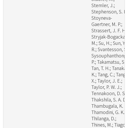
Stemler, J.;
Stephenson, S. L.
Stoyneva-
Gaertner, M. P.;
Strassert, J. F. H.;
Stryjak-Bogacka,
M.; Su, H.; Sun, Y.
R.; Svantesson, S.
Sysouphanthong,
P.; Takamatsu, S.;
Tan, T. H.; Tanaka,
K.; Tang, C.; Tang,
X.; Taylor, J. E.;
Taylor, P. W. J.;
Tennakoon, D. S.;
Thakshila, S. A. D.
Thambugala, K. M
Thamodini, G. K.;
Thilanga, D.;
Thines, M.; Tiago,