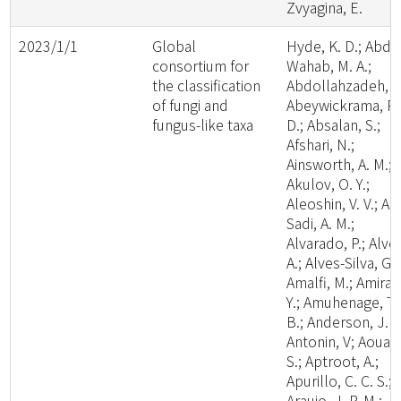
Zvyagina, E.
2023/1/1
Global
Hyde, K. D.; Abde
consortium for
Wahab, M. A.;
the classification
Abdollahzadeh, J.
of fungi and
Abeywickrama, P.
fungus-like taxa
D.; Absalan, S.;
Afshari, N.;
Ainsworth, A. M.;
Akulov, O. Y.;
Aleoshin, V. V.; Al-
Sadi, A. M.;
Alvarado, P.; Alve
A.; Alves-Silva, G.;
Amalfi, M.; Amira,
Y.; Amuhenage, T.
B.; Anderson, J. L
Antonin, V; Aouali
S.; Aptroot, A.;
Apurillo, C. C. S.;
Araujo, J. P. M.;