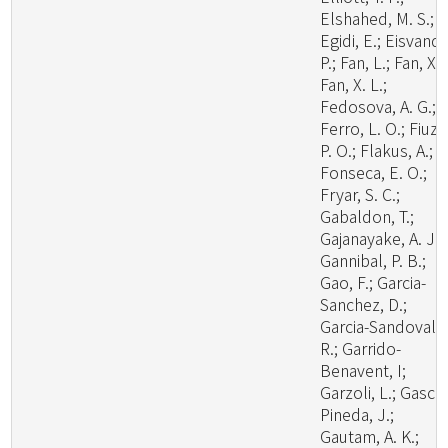
Elshahed, M. S.;
Egidi, E.; Eisvand,
P.; Fan, L.; Fan, X.;
Fan, X. L.;
Fedosova, A. G.;
Ferro, L. O.; Fiuza
P. O.; Flakus, A.;
Fonseca, E. O.;
Fryar, S. C.;
Gabaldon, T.;
Gajanayake, A. J.;
Gannibal, P. B.;
Gao, F.; Garcia-
Sanchez, D.;
Garcia-Sandoval,
R.; Garrido-
Benavent, I;
Garzoli, L.; Gasca
Pineda, J.;
Gautam, A. K.;