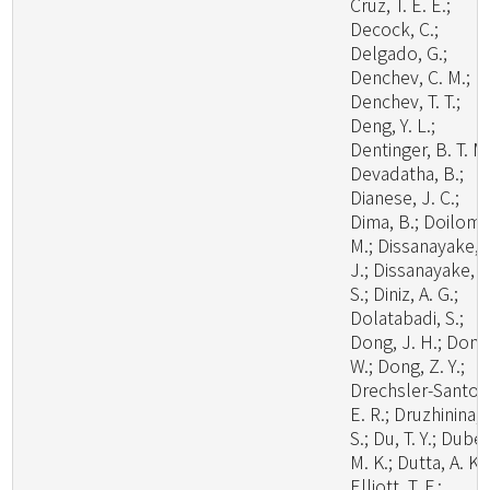
Cruz, T. E. E.;
Decock, C.;
Delgado, G.;
Denchev, C. M.;
Denchev, T. T.;
Deng, Y. L.;
Dentinger, B. T. M.
Devadatha, B.;
Dianese, J. C.;
Dima, B.; Doilom,
M.; Dissanayake, 
J.; Dissanayake, L
S.; Diniz, A. G.;
Dolatabadi, S.;
Dong, J. H.; Dong
W.; Dong, Z. Y.;
Drechsler-Santos
E. R.; Druzhinina, I
S.; Du, T. Y.; Dubey
M. K.; Dutta, A. K.;
Elliott, T. F.;