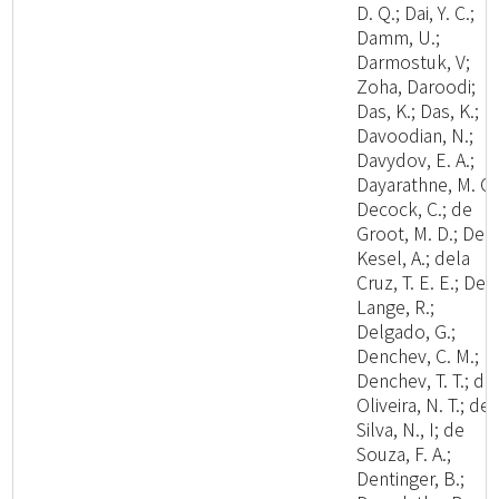
D. Q.; Dai, Y. C.;
Damm, U.;
Darmostuk, V;
Zoha, Daroodi;
Das, K.; Das, K.;
Davoodian, N.;
Davydov, E. A.;
Dayarathne, M. C.
Decock, C.; de
Groot, M. D.; De
Kesel, A.; dela
Cruz, T. E. E.; De
Lange, R.;
Delgado, G.;
Denchev, C. M.;
Denchev, T. T.; de
Oliveira, N. T.; de
Silva, N., I; de
Souza, F. A.;
Dentinger, B.;