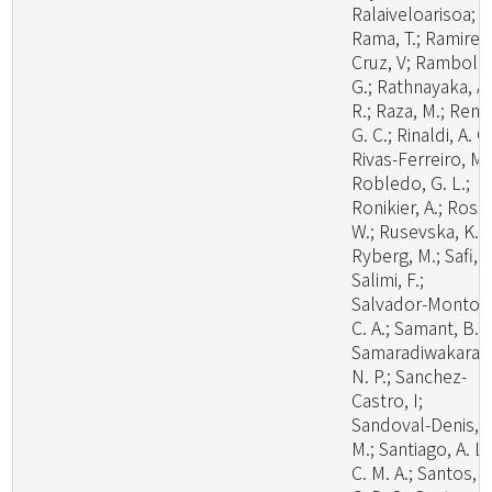
Ralaiveloarisoa;
Rama, T.; Ramirez
Cruz, V; Rambold
G.; Rathnayaka, A.
R.; Raza, M.; Ren,
G. C.; Rinaldi, A. C.
Rivas-Ferreiro, M.
Robledo, G. L.;
Ronikier, A.; Rossi
W.; Rusevska, K.;
Ryberg, M.; Safi, A
Salimi, F.;
Salvador-Montoy
C. A.; Samant, B.;
Samaradiwakara,
N. P.; Sanchez-
Castro, I;
Sandoval-Denis,
M.; Santiago, A. L.
C. M. A.; Santos, A