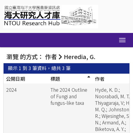
Skip
navigation
瀏覽 的方式： 作者
Heredia, G.
顯示 1 到 3 筆資料，總共 3 筆
公開日期
標題
作者
2024
The 2024 Outline
Hyde, K. D.;
of Fungi and
Noorabadi, M. T.;
fungus-like taxa
Thiyagaraja, V; He
M. Q.; Johnston, 
R.; Wijesinghe, S.
N.; Armand, A.;
Biketova, A. Y.;