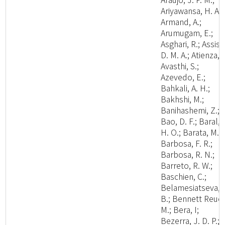
Ariyawansa, H. A.;
Armand, A.;
Arumugam, E.;
Asghari, R.; Assis,
D. M. A.; Atienza, V
Avasthi, S.;
Azevedo, E.;
Bahkali, A. H.;
Bakhshi, M.;
Banihashemi, Z.;
Bao, D. F.; Baral,
H. O.; Barata, M.;
Barbosa, F. R.;
Barbosa, R. N.;
Barreto, R. W.;
Baschien, C.;
Belamesiatseva, 
B.; Bennett Reuel
M.; Bera, I;
Bezerra, J. D. P.;