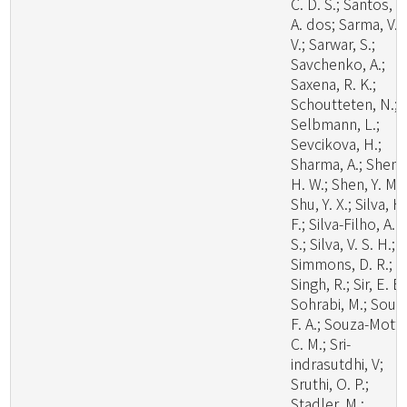
C. D. S.; Santos, L
A. dos; Sarma, V.
V.; Sarwar, S.;
Savchenko, A.;
Saxena, R. K.;
Schoutteten, N.;
Selbmann, L.;
Sevcikova, H.;
Sharma, A.; Shen,
H. W.; Shen, Y. M.;
Shu, Y. X.; Silva, H
F.; Silva-Filho, A. 
S.; Silva, V. S. H.;
Simmons, D. R.;
Singh, R.; Sir, E. B.
Sohrabi, M.; Souz
F. A.; Souza-Motta
C. M.; Sri-
indrasutdhi, V;
Sruthi, O. P.;
Stadler, M.;