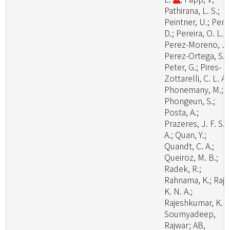
Pathirana, L. S.;
Peintner, U.; Pem
D.; Pereira, O. L.;
Perez-Moreno, J.
Perez-Ortega, S.;
Peter, G.; Pires-
Zottarelli, C. L. A.
Phonemany, M.;
Phongeun, S.;
Posta, A.;
Prazeres, J. F. S.
A.; Quan, Y.;
Quandt, C. A.;
Queiroz, M. B.;
Radek, R.;
Rahnama, K.; Raj,
K. N. A.;
Rajeshkumar, K. C
Soumyadeep,
Rajwar; AB,