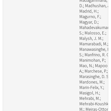
Madagammana, A
D.; Madhushan, A.
Madrid, H.;
Magurno, F.;
Magyar, D.;
Mahadevakumar,
S.; Malosso, E.;
Malysh, J. M.;
Mamarabadi, M.;
Manawasinghe, I.
S.; Manfrino, R. G.
Manimohan, P.;
Mao, N.; Mapook,
A.; Marchese, P.;
Marasinghe, D. S.;
Mardones, M.;
Marin-Felix, Y.;
Masigol, H.;
Mehrabi, M.;
Mehrabi-Koushki,
M.; Meiras-Ottoni,