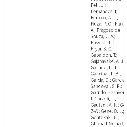
Fell, J.;
Fernandes, I;
Firmino, A. L.;
Fiuza, P. O.; Flaku
A.; Fragoso de
Souza, C. A.;
Frisvad, J. C.;
Fryar, S. C.;
Gabaldon, T.;
Gajanayake, A. J.;
Galindo, L. J.;
Gannibal, P. B.;
Garcia, D.; Garcia-
Sandoval, S. R.;
Garrido-Benavent
I; Garzoli, L.;
Gautam, A. K.; Ge,
Z-W; Gene, D. J.;
Gentekaki, E.;
Ghobad-Nejhad,