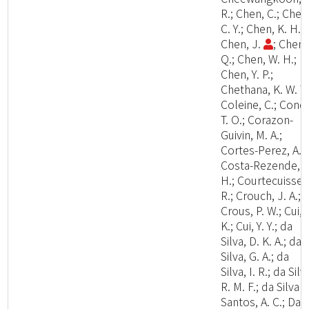
R.; Chen, C.; Chen
C. Y.; Chen, K. H.;
Chen, J.
; Chen,
Q.; Chen, W. H.;
Chen, Y. P.;
Chethana, K. W. T.
Coleine, C.; Cond
T. O.; Corazon-
Guivin, M. A.;
Cortes-Perez, A.;
Costa-Rezende, D
H.; Courtecuisse,
R.; Crouch, J. A.;
Crous, P. W.; Cui, 
K.; Cui, Y. Y.; da
Silva, D. K. A.; da
Silva, G. A.; da
Silva, I. R.; da Silv
R. M. F.; da Silva
Santos, A. C.; Dai,