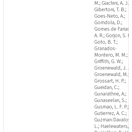
M.; Giachini, A. J.;
Gibertoni, T. B.;
Goes-Neto, A.;
Gomdola, D.;
Gomes de Farias,
A. R.; Gorjon, S. P.
Goto, B. T.;
Granados-
Montero, M. M.;
Griffith, G. W.;
Groenewald, J. Z.
Groenewald, M.;
Grossart, H. P.;
Gueidan, C.;
Gunarathne, A.;
Gunaseelan, S.;
Gusmao, L. F. P.;
Gutierrez, A. C.;
Guzman-Davalos,
L.; Haelewaters,