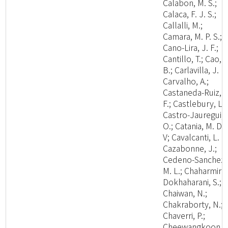
Calabon, M. S.;
Calaca, F. J. S.;
Callalli, M.;
Camara, M. P. S.;
Cano-Lira, J. F.;
Cantillo, T.; Cao,
B.; Carlavilla, J. R.
Carvalho, A.;
Castaneda-Ruiz, R
F.; Castlebury, L.;
Castro-Jauregui,
O.; Catania, M. D.,
V; Cavalcanti, L. H
Cazabonne, J.;
Cedeno-Sanchez,
M. L.; Chaharmiri-
Dokhaharani, S.;
Chaiwan, N.;
Chakraborty, N.;
Chaverri, P.;
Cheewangkoon,