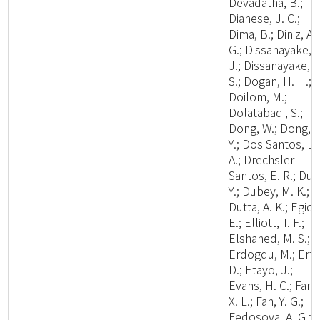
Devadatha, B.;
Dianese, J. C.;
Dima, B.; Diniz, A.
G.; Dissanayake, A
J.; Dissanayake, L
S.; Dogan, H. H.;
Doilom, M.;
Dolatabadi, S.;
Dong, W.; Dong, Z
Y.; Dos Santos, L.
A.; Drechsler-
Santos, E. R.; Du, 
Y.; Dubey, M. K.;
Dutta, A. K.; Egidi,
E.; Elliott, T. F.;
Elshahed, M. S.;
Erdogdu, M.; Ertz
D.; Etayo, J.;
Evans, H. C.; Fan,
X. L.; Fan, Y. G.;
Fedosova, A. G.;