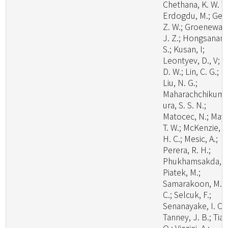
Chethana, K. W. T.
Erdogdu, M.; Ge,
Z. W.; Groenewal
J. Z.; Hongsanan,
S.; Kusan, I;
Leontyev, D., V; Li
D. W.; Lin, C. G.;
Liu, N. G.;
Maharachchikum
ura, S. S. N.;
Matocec, N.; May,
T. W.; McKenzie, E
H. C.; Mesic, A.;
Perera, R. H.;
Phukhamsakda, C
Piatek, M.;
Samarakoon, M.
C.; Selcuk, F.;
Senanayake, I. C.;
Tanney, J. B.; Tian