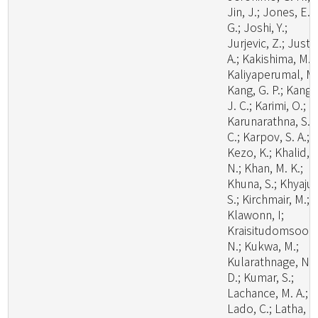
Jin, J.; Jones, E. 
G.; Joshi, Y.;
Jurjevic, Z.; Justo
A.; Kakishima, M.;
Kaliyaperumal, M.
Kang, G. P.; Kang,
J. C.; Karimi, O.;
Karunarathna, S.
C.; Karpov, S. A.;
Kezo, K.; Khalid, A
N.; Khan, M. K.;
Khuna, S.; Khyaju,
S.; Kirchmair, M.;
Klawonn, I;
Kraisitudomsook
N.; Kukwa, M.;
Kularathnage, N.
D.; Kumar, S.;
Lachance, M. A.;
Lado, C.; Latha, K