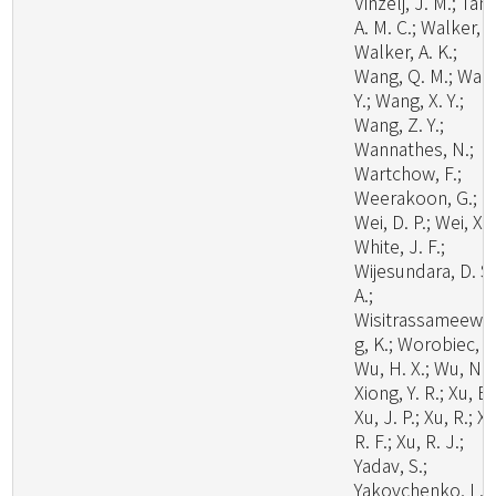
Vinzelj, J. M.; Tang
A. M. C.; Walker, A
Walker, A. K.;
Wang, Q. M.; Wan
Y.; Wang, X. Y.;
Wang, Z. Y.;
Wannathes, N.;
Wartchow, F.;
Weerakoon, G.;
Wei, D. P.; Wei, X.;
White, J. F.;
Wijesundara, D. S.
A.;
Wisitrassameewo
g, K.; Worobiec, G
Wu, H. X.; Wu, N.;
Xiong, Y. R.; Xu, B.
Xu, J. P.; Xu, R.; Xu
R. F.; Xu, R. J.;
Yadav, S.;
Yakovchenko, L.