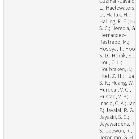
Guzman-Davalos,
L.; Haelewaters,
D.; Haituk, H.;
Halling, R. E.; He,
S. C.; Heredia, G.;
Hernandez-
Restrepo, M.;
Hosoya, T.; Hoog
S. D.; Horak, E.;
Hou, C. L.;
Houbraken, J.;
Htet, Z. H.; Huang
S. K.; Huang, W. J.
Hurdeal, V. G.;
Hustad, V. P.;
Inacio, C. A.; Janik
P.; Jayalal, R. G. U
Jayasiri, S. C.;
Jayawardena, R.
S.; Jeewon, R.;
Jeronimo, G. H.;