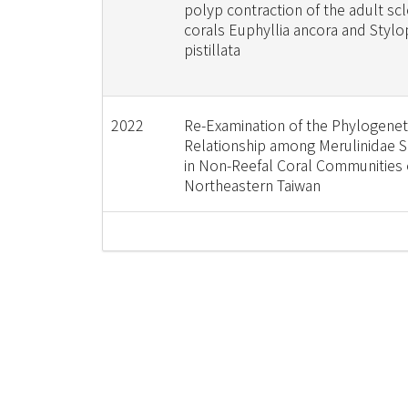
polyp contraction of the adult scl
corals Euphyllia ancora and Styl
pistillata
2022
Re-Examination of the Phylogenet
Relationship among Merulinidae 
in Non-Reefal Coral Communities 
Northeastern Taiwan