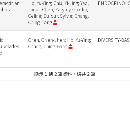
eractinian
Ho, Yu-Ying; Chiu, Yi-Ling; Yao,
ENDOCRINOL
ophora
Jack I-Chen; Zatylny-Gaudin,
Celine; Dufour, Sylvie; Chang,
Ching-Fong
ic
Chen, Chieh-Jhen; Ho, Yu-Ying;
DIVERSITY-BAS
Subclades
Chang, Ching-Fong
of
顯示 1 到 2 筆資料，總共 2 筆