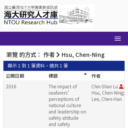
Skip
navigation
瀏覽 的方式： 作者
Hsu, Chen-Ning
顯示 1 到 1 筆資料，總共 1 筆
公開日期
標題
作者
2016
The impact of
Chin-Shan Lu
;
seafarers’
Hsu, Chen-Ning;
perceptions of
Lee, Chen-Han
national culture
and leadership on
safety attitude
and safety