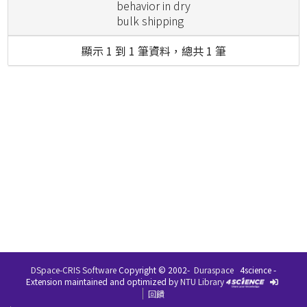
behavior in dry
bulk shipping
顯示 1 到 1 筆資料，總共 1 筆
DSpace-CRIS Software
Copyright © 2002-
Duraspace
4science -
Extension maintained and optimized by
NTU Library
回饋