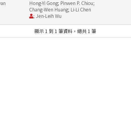
wan
Hong-Yi Gong; Pinwen P. Chiou;
Chang-Wen Huang; Li-Li Chen
; Jen-Leih Wu
顯示 1 到 1 筆資料，總共 1 筆