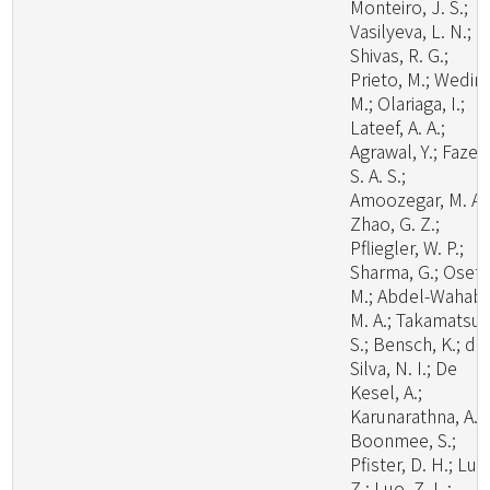
Monteiro, J. S.;
Vasilyeva, L. N.;
Shivas, R. G.;
Prieto, M.; Wedin,
M.; Olariaga, I.;
Lateef, A. A.;
Agrawal, Y.; Fazeli
S. A. S.;
Amoozegar, M. A.
Zhao, G. Z.;
Pfliegler, W. P.;
Sharma, G.; Oset,
M.; Abdel-Wahab,
M. A.; Takamatsu,
S.; Bensch, K.; de
Silva, N. I.; De
Kesel, A.;
Karunarathna, A.;
Boonmee, S.;
Pfister, D. H.; Lu, 
Z.; Luo, Z. L.;