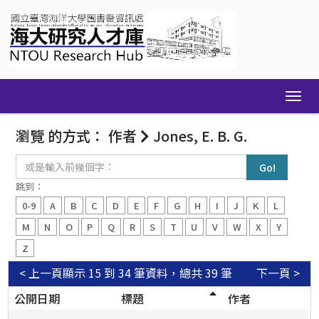
Skip
navigation
瀏覽 的方式： 作者
Jones, E. B. G.
或
是
輸
跳到：
入
0-9
A
B
C
D
E
F
G
H
I
J
K
L
前
幾
M
N
O
P
Q
R
S
T
U
V
W
X
Y
個
Z
字：
< 上一頁
顯示 15 到 34 筆資料，總共 39 筆
下一頁 >
公開日期
標題
作者