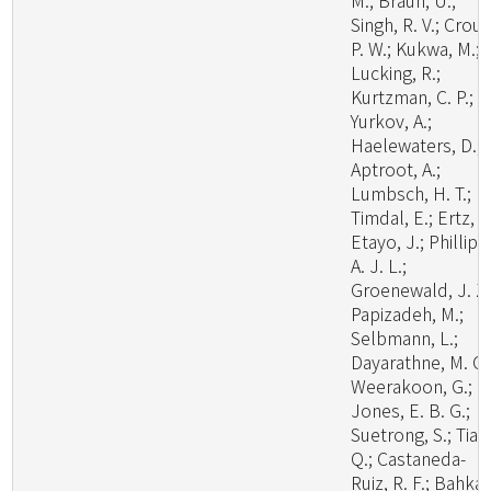
M.; Braun, U.;
Singh, R. V.; Crous
P. W.; Kukwa, M.;
Lucking, R.;
Kurtzman, C. P.;
Yurkov, A.;
Haelewaters, D.;
Aptroot, A.;
Lumbsch, H. T.;
Timdal, E.; Ertz, D
Etayo, J.; Phillips
A. J. L.;
Groenewald, J. Z.
Papizadeh, M.;
Selbmann, L.;
Dayarathne, M. C.
Weerakoon, G.;
Jones, E. B. G.;
Suetrong, S.; Tian
Q.; Castaneda-
Ruiz, R. F.; Bahkali