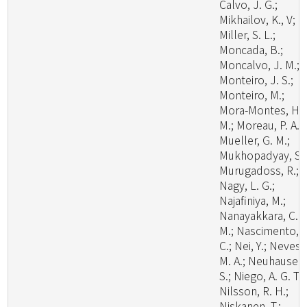
Calvo, J. G.;
Mikhailov, K., V;
Miller, S. L.;
Moncada, B.;
Moncalvo, J. M.;
Monteiro, J. S.;
Monteiro, M.;
Mora-Montes, H.
M.; Moreau, P. A.;
Mueller, G. M.;
Mukhopadyay, S.;
Murugadoss, R.;
Nagy, L. G.;
Najafiniya, M.;
Nanayakkara, C.
M.; Nascimento, C
C.; Nei, Y.; Neves,
M. A.; Neuhauser,
S.; Niego, A. G. T.;
Nilsson, R. H.;
Niskanen, T.;