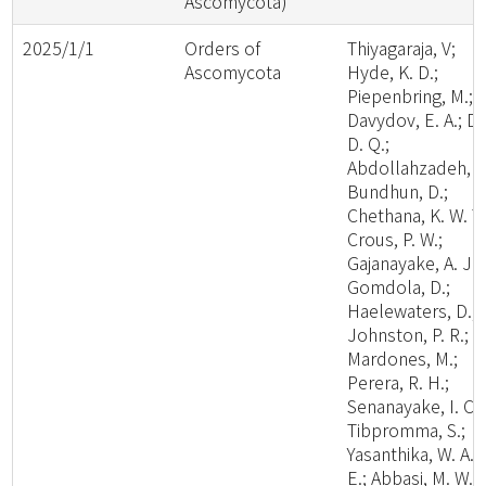
Ascomycota)
2025/1/1
Orders of
Thiyagaraja, V;
Ascomycota
Hyde, K. D.;
Piepenbring, M.;
Davydov, E. A.; Da
D. Q.;
Abdollahzadeh, J.
Bundhun, D.;
Chethana, K. W. T.
Crous, P. W.;
Gajanayake, A. J.;
Gomdola, D.;
Haelewaters, D.;
Johnston, P. R.;
Mardones, M.;
Perera, R. H.;
Senanayake, I. C.;
Tibpromma, S.;
Yasanthika, W. A.
E.; Abbasi, M. W.;