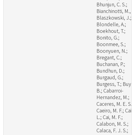
Bhunjun, C. S.;
Bianchinotti, M., V
Blaszkowski, J.;
Blondelle, A.;
Boekhout, T.;
Bonito, G.;
Boonmee, S.;
Boonyuen, N.;
Bregant, C.;
Buchanan, P.;
Bundhun, D.;
Burgaud, G.;
Burgess, T.; Buyc
B.; Cabarroi-
Hernandez, M.;
Caceres, M. E. S.;
Caeiro, M. F.; Cai,
L.; Cai, M. F.;
Calabon, M. S.;
Calaca, F. J. S.;