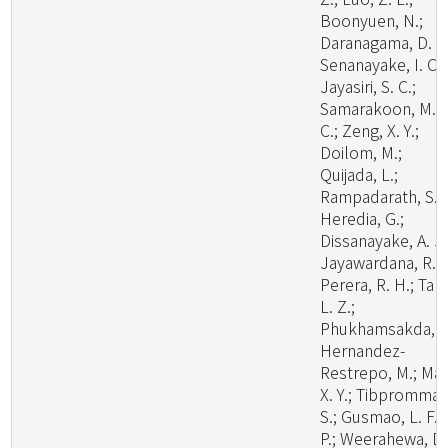
Boonyuen, N.;
Daranagama, D. A.
Senanayake, I. C.;
Jayasiri, S. C.;
Samarakoon, M.
C.; Zeng, X. Y.;
Doilom, M.;
Quijada, L.;
Rampadarath, S.;
Heredia, G.;
Dissanayake, A. J.
Jayawardana, R. S
Perera, R. H.; Tan
L. Z.;
Phukhamsakda, C
Hernandez-
Restrepo, M.; Ma,
X. Y.; Tibpromma,
S.; Gusmao, L. F.
P.; Weerahewa, D.