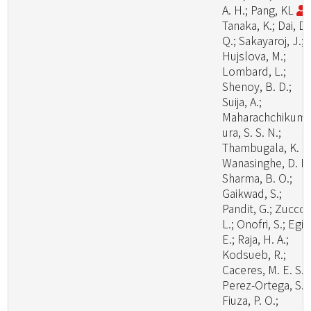
A. H.; Pang, KL
;
Tanaka, K.; Dai, D.
Q.; Sakayaroj, J.;
Hujslova, M.;
Lombard, L.;
Shenoy, B. D.;
Suija, A.;
Maharachchikum
ura, S. S. N.;
Thambugala, K. M
Wanasinghe, D. N.
Sharma, B. O.;
Gaikwad, S.;
Pandit, G.; Zuccon
L.; Onofri, S.; Egid
E.; Raja, H. A.;
Kodsueb, R.;
Caceres, M. E. S.;
Perez-Ortega, S.;
Fiuza, P. O.;