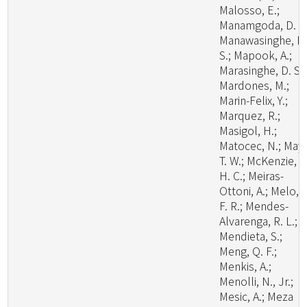
Malosso, E.;
Manamgoda, D. S.
Manawasinghe, I.
S.; Mapook, A.;
Marasinghe, D. S.;
Mardones, M.;
Marin-Felix, Y.;
Marquez, R.;
Masigol, H.;
Matocec, N.; May,
T. W.; McKenzie, E
H. C.; Meiras-
Ottoni, A.; Melo, R
F. R.; Mendes-
Alvarenga, R. L.;
Mendieta, S.;
Meng, Q. F.;
Menkis, A.;
Menolli, N., Jr.;
Mesic, A.; Meza