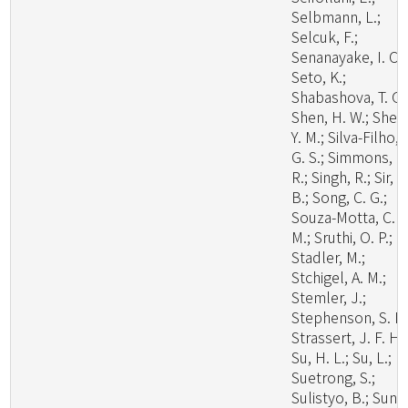
Selbmann, L.;
Selcuk, F.;
Senanayake, I. C.;
Seto, K.;
Shabashova, T. G.
Shen, H. W.; Shen
Y. M.; Silva-Filho, 
G. S.; Simmons, D
R.; Singh, R.; Sir, E
B.; Song, C. G.;
Souza-Motta, C.
M.; Sruthi, O. P.;
Stadler, M.;
Stchigel, A. M.;
Stemler, J.;
Stephenson, S. L.
Strassert, J. F. H.;
Su, H. L.; Su, L.;
Suetrong, S.;
Sulistyo, B.; Sun, 