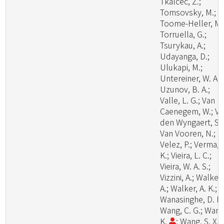
Tkalcec, Z.;
Tomsovsky, M.;
Toome-Heller, M.
Torruella, G.;
Tsurykau, A.;
Udayanga, D.;
Ulukapi, M.;
Untereiner, W. A.;
Uzunov, B. A.;
Valle, L. G.; Van
Caenegem, W.; V
den Wyngaert, S.;
Van Vooren, N.;
Velez, P.; Verma, 
K.; Vieira, L. C.;
Vieira, W. A. S.;
Vizzini, A.; Walker,
A.; Walker, A. K.;
Wanasinghe, D. N.
Wang, C. G.; Wang
K.
; Wang, S. X.;