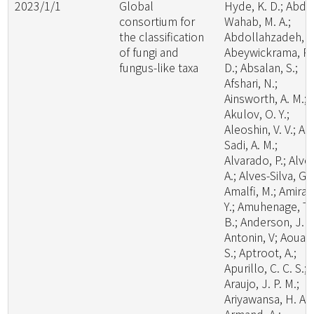
2023/1/1
Global
Hyde, K. D.; Abde
consortium for
Wahab, M. A.;
the classification
Abdollahzadeh, J.
of fungi and
Abeywickrama, P.
fungus-like taxa
D.; Absalan, S.;
Afshari, N.;
Ainsworth, A. M.;
Akulov, O. Y.;
Aleoshin, V. V.; Al-
Sadi, A. M.;
Alvarado, P.; Alve
A.; Alves-Silva, G.;
Amalfi, M.; Amira,
Y.; Amuhenage, T.
B.; Anderson, J. L
Antonin, V; Aouali
S.; Aptroot, A.;
Apurillo, C. C. S.;
Araujo, J. P. M.;
Ariyawansa, H. A.;