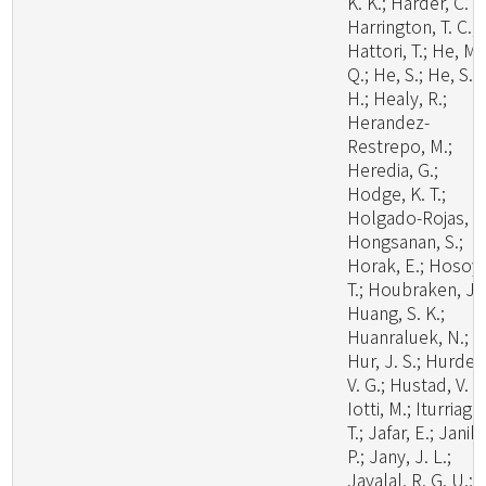
K. K.; Harder, C. B
Harrington, T. C.;
Hattori, T.; He, M.
Q.; He, S.; He, S.
H.; Healy, R.;
Herandez-
Restrepo, M.;
Heredia, G.;
Hodge, K. T.;
Holgado-Rojas, M
Hongsanan, S.;
Horak, E.; Hosoya
T.; Houbraken, J.;
Huang, S. K.;
Huanraluek, N.;
Hur, J. S.; Hurdea
V. G.; Hustad, V. P.
Iotti, M.; Iturriaga,
T.; Jafar, E.; Janik,
P.; Jany, J. L.;
Jayalal, R. G. U.;