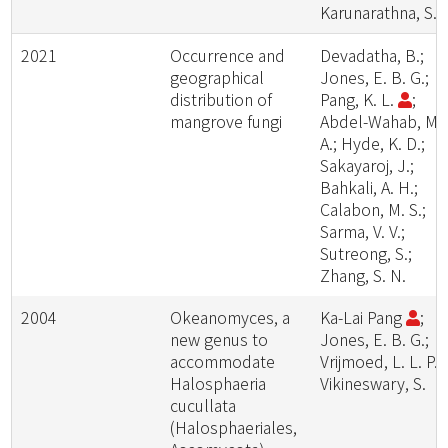
Karunarathna, S. 
2021
Occurrence and
Devadatha, B.;
geographical
Jones, E. B. G.;
distribution of
Pang, K. L.
;
mangrove fungi
Abdel-Wahab, M.
A.; Hyde, K. D.;
Sakayaroj, J.;
Bahkali, A. H.;
Calabon, M. S.;
Sarma, V. V.;
Sutreong, S.;
Zhang, S. N.
2004
Okeanomyces, a
Ka-Lai Pang
;
new genus to
Jones, E. B. G.;
accommodate
Vrijmoed, L. L. P.;
Halosphaeria
Vikineswary, S.
cucullata
(Halosphaeriales,