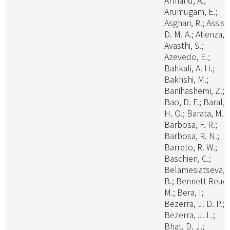
Armand, A.;
Arumugam, E.;
Asghari, R.; Assis,
D. M. A.; Atienza, V
Avasthi, S.;
Azevedo, E.;
Bahkali, A. H.;
Bakhshi, M.;
Banihashemi, Z.;
Bao, D. F.; Baral,
H. O.; Barata, M.;
Barbosa, F. R.;
Barbosa, R. N.;
Barreto, R. W.;
Baschien, C.;
Belamesiatseva, 
B.; Bennett Reuel
M.; Bera, I;
Bezerra, J. D. P.;
Bezerra, J. L.;
Bhat, D. J.;