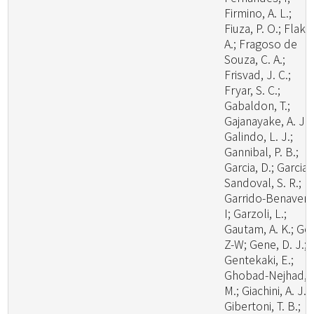
Firmino, A. L.;
Fiuza, P. O.; Flaku
A.; Fragoso de
Souza, C. A.;
Frisvad, J. C.;
Fryar, S. C.;
Gabaldon, T.;
Gajanayake, A. J.;
Galindo, L. J.;
Gannibal, P. B.;
Garcia, D.; Garcia-
Sandoval, S. R.;
Garrido-Benavent
I; Garzoli, L.;
Gautam, A. K.; Ge,
Z-W; Gene, D. J.;
Gentekaki, E.;
Ghobad-Nejhad,
M.; Giachini, A. J.;
Gibertoni, T. B.;