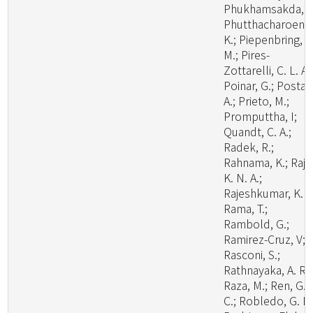
Phukhamsakda, C
Phutthacharoen,
K.; Piepenbring,
M.; Pires-
Zottarelli, C. L. A.
Poinar, G.; Posta,
A.; Prieto, M.;
Promputtha, I;
Quandt, C. A.;
Radek, R.;
Rahnama, K.; Raj,
K. N. A.;
Rajeshkumar, K. C
Rama, T.;
Rambold, G.;
Ramirez-Cruz, V;
Rasconi, S.;
Rathnayaka, A. R.;
Raza, M.; Ren, G.
C.; Robledo, G. L.