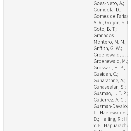
Goes-Neto, A.;
Gomdola, D.;
Gomes de Farias,
A. R.; Gorjon, S. P.
Goto, B. T.;
Granados-
Montero, M. M.;
Griffith, G. W.;
Groenewald, J. Z.
Groenewald, M.;
Grossart, H. P.;
Gueidan, C.;
Gunarathne, A.;
Gunaseelan, S.;
Gusmao, L. F. P.;
Gutierrez, A. C.;
Guzman-Davalos,
L.; Haelewaters,
D.; Halling, R.; Ha
Y. F.; Hapuarachch