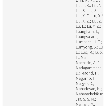
Linn, M. M.; Liu, F.
Liu, J. K.; Liu, N. G
Liu, S.; Liu, S. L.;
Liu, X. F.; Liu, X. Y.;
Liu, X. Z.; Liu, Z. B
Lu, L.; Lu, Y. Z.;
Luangharn, T.;
Luangsa-ard, J. J.
Lumbsch, H. T.;
Lumyong, S.; Luo
L.; Luo, M.; Luo, Z
L.; Ma, J.;
Machado, A. R.;
Madagammana, A
D.; Madrid, H.;
Magurno, F.;
Magyar, D.;
Mahadevan, N.;
Maharachchikum
ura, S. S. N.;
Maimaiti, Y.;