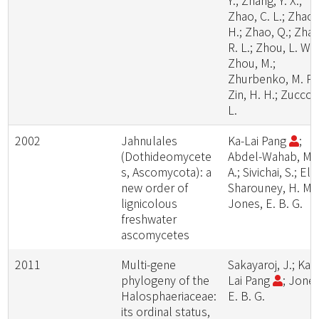
Y.; Zhang, Y. X.;
Zhao, C. L.; Zhao,
H.; Zhao, Q.; Zhao
R. L.; Zhou, L. W.;
Zhou, M.;
Zhurbenko, M. P.;
Zin, H. H.; Zuccon
L.
2002
Jahnulales
Ka-Lai Pang
;
(Dothideomycete
Abdel-Wahab, M.
s, Ascomycota): a
A.; Sivichai, S.; El-
new order of
Sharouney, H. M.;
lignicolous
Jones, E. B. G.
freshwater
ascomycetes
2011
Multi-gene
Sakayaroj, J.; Ka-
phylogeny of the
Lai Pang
; Jones
Halosphaeriaceae:
E. B. G.
its ordinal status,