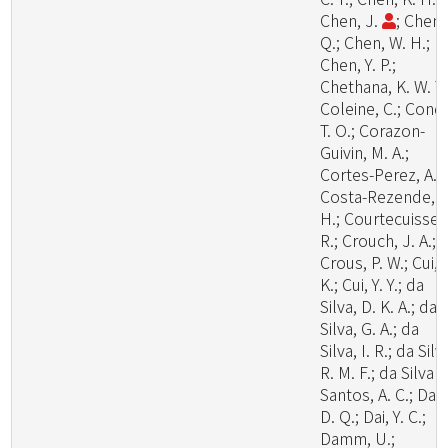
Chen, J.
; Chen,
Q.; Chen, W. H.;
Chen, Y. P.;
Chethana, K. W. T.
Coleine, C.; Cond
T. O.; Corazon-
Guivin, M. A.;
Cortes-Perez, A.;
Costa-Rezende, D
H.; Courtecuisse,
R.; Crouch, J. A.;
Crous, P. W.; Cui, 
K.; Cui, Y. Y.; da
Silva, D. K. A.; da
Silva, G. A.; da
Silva, I. R.; da Silv
R. M. F.; da Silva
Santos, A. C.; Dai,
D. Q.; Dai, Y. C.;
Damm, U.;