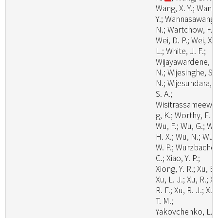
Wang, X. Y.; Wang
Y.; Wannasawang,
N.; Wartchow, F.;
Wei, D. P.; Wei, X.
L.; White, J. F.;
Wijayawardene, N
N.; Wijesinghe, S.
N.; Wijesundara, D
S. A.;
Wisitrassameewo
g, K.; Worthy, F. R.
Wu, F.; Wu, G.; Wu
H. X.; Wu, N.; Wu,
W. P.; Wurzbacher
C.; Xiao, Y. P.;
Xiong, Y. R.; Xu, B.
Xu, L. J.; Xu, R.; X
R. F.; Xu, R. J.; Xu,
T. M.;
Yakovchenko, L.;