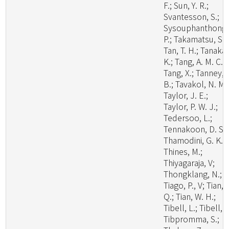
F.; Sun, Y. R.;
Svantesson, S.;
Sysouphanthong,
P.; Takamatsu, S.;
Tan, T. H.; Tanaka,
K.; Tang, A. M. C.;
Tang, X.; Tanney, 
B.; Tavakol, N. M.
Taylor, J. E.;
Taylor, P. W. J.;
Tedersoo, L.;
Tennakoon, D. S.;
Thamodini, G. K.;
Thines, M.;
Thiyagaraja, V;
Thongklang, N.;
Tiago, P., V; Tian,
Q.; Tian, W. H.;
Tibell, L.; Tibell, S
Tibpromma, S.;