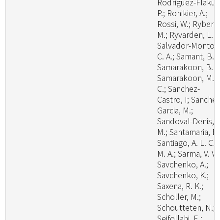
Rodriguez-Flakus
P.; Ronikier, A.;
Rossi, W.; Ryberg
M.; Ryvarden, L. R
Salvador-Montoy
C. A.; Samant, B.;
Samarakoon, B. C
Samarakoon, M.
C.; Sanchez-
Castro, I; Sanchez
Garcia, M.;
Sandoval-Denis,
M.; Santamaria, B.
Santiago, A. L. C.
M. A.; Sarma, V. V.;
Savchenko, A.;
Savchenko, K.;
Saxena, R. K.;
Scholler, M.;
Schoutteten, N.;
Seifollahi, E.;