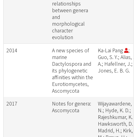
relationships
between genera
and
morphological
character
evolution
2014
A new species of
Ka-Lai Pang
;
marine
Guo, S. Y.; Alias, S
Dactylospora and
A.; Hafellner, J.;
its phylogenetic
Jones, E. B. G.
affinities within the
Eurotiomycetes,
Ascomycota
2017
Notes for genera:
Wijayawardene, N
Ascomycota
N.; Hyde, K. D.;
Rajeshkumar, K. C
Hawksworth, D. L
Madrid, H.; Kirk, P