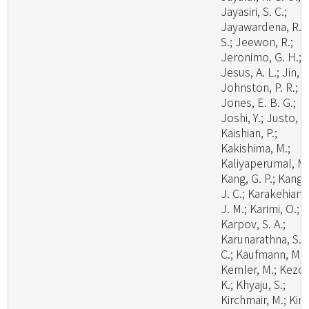
Jayasiri, S. C.;
Jayawardena, R.
S.; Jeewon, R.;
Jeronimo, G. H.;
Jesus, A. L.; Jin, J
Johnston, P. R.;
Jones, E. B. G.;
Joshi, Y.; Justo, A.
Kaishian, P.;
Kakishima, M.;
Kaliyaperumal, M.
Kang, G. P.; Kang,
J. C.; Karakehian,
J. M.; Karimi, O.;
Karpov, S. A.;
Karunarathna, S.
C.; Kaufmann, M.;
Kemler, M.; Kezo,
K.; Khyaju, S.;
Kirchmair, M.; Kirk