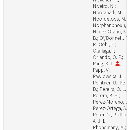
Niveiro, N.;
Noorabadi, M. T.;
Noordeloos, M. E
Norphanphoun, C
Nunez Otano, N.
B.; O\'Donnell, R.
P.; Oehl, F.;
Olariaga, I;
Orlando, O. P.;
Pang, K. L.
;
Papp, V;
Pawlowska, J.;
Peintner, U.; Pem
D.; Pereira, O. L.;
Perera, R. H.;
Perez-Moreno, J.
Perez-Ortega, S.;
Peter, G.; Phillips,
A. J. L.;
Phonemany, M.;