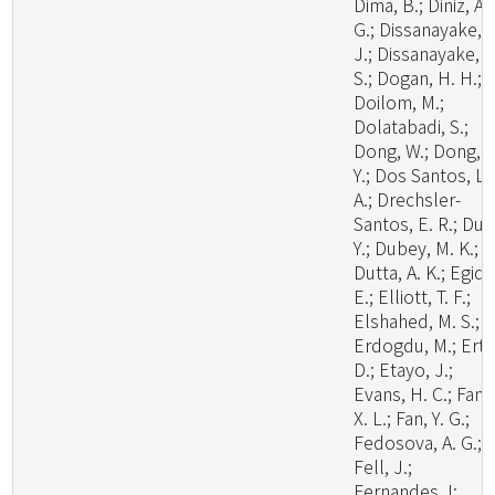
Dima, B.; Diniz, A.
G.; Dissanayake, A
J.; Dissanayake, L
S.; Dogan, H. H.;
Doilom, M.;
Dolatabadi, S.;
Dong, W.; Dong, Z
Y.; Dos Santos, L.
A.; Drechsler-
Santos, E. R.; Du, 
Y.; Dubey, M. K.;
Dutta, A. K.; Egidi,
E.; Elliott, T. F.;
Elshahed, M. S.;
Erdogdu, M.; Ertz
D.; Etayo, J.;
Evans, H. C.; Fan,
X. L.; Fan, Y. G.;
Fedosova, A. G.;
Fell, J.;
Fernandes, I;