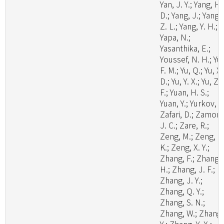
Yan, J. Y.; Yang, H.
D.; Yang, J.; Yang,
Z. L.; Yang, Y. H.;
Yapa, N.;
Yasanthika, E.;
Youssef, N. H.; Yu,
F. M.; Yu, Q.; Yu, X.
D.; Yu, Y. X.; Yu, Z.
F.; Yuan, H. S.;
Yuan, Y.; Yurkov, A.
Zafari, D.; Zamora
J. C.; Zare, R.;
Zeng, M.; Zeng, N
K.; Zeng, X. Y.;
Zhang, F.; Zhang,
H.; Zhang, J. F.;
Zhang, J. Y.;
Zhang, Q. Y.;
Zhang, S. N.;
Zhang, W.; Zhang,