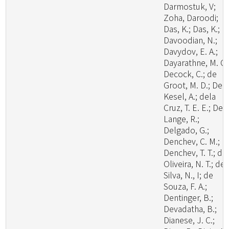
Darmostuk, V;
Zoha, Daroodi;
Das, K.; Das, K.;
Davoodian, N.;
Davydov, E. A.;
Dayarathne, M. C.
Decock, C.; de
Groot, M. D.; De
Kesel, A.; dela
Cruz, T. E. E.; De
Lange, R.;
Delgado, G.;
Denchev, C. M.;
Denchev, T. T.; de
Oliveira, N. T.; de
Silva, N., I; de
Souza, F. A.;
Dentinger, B.;
Devadatha, B.;
Dianese, J. C.;