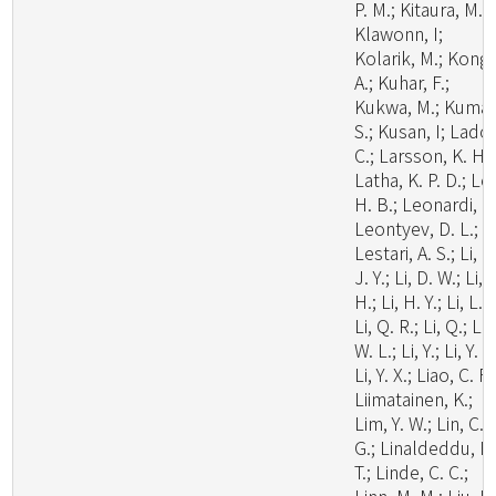
P. M.; Kitaura, M. J
Klawonn, I;
Kolarik, M.; Kong,
A.; Kuhar, F.;
Kukwa, M.; Kumar
S.; Kusan, I; Lado,
C.; Larsson, K. H.;
Latha, K. P. D.; Le
H. B.; Leonardi, M
Leontyev, D. L.;
Lestari, A. S.; Li, C
J. Y.; Li, D. W.; Li,
H.; Li, H. Y.; Li, L.;
Li, Q. R.; Li, Q.; Li,
W. L.; Li, Y.; Li, Y. C
Li, Y. X.; Liao, C. F.
Liimatainen, K.;
Lim, Y. W.; Lin, C.
G.; Linaldeddu, B
T.; Linde, C. C.;