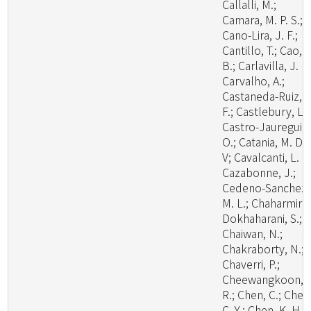
Callalli, M.;
Camara, M. P. S.;
Cano-Lira, J. F.;
Cantillo, T.; Cao,
B.; Carlavilla, J. R.
Carvalho, A.;
Castaneda-Ruiz, R
F.; Castlebury, L.;
Castro-Jauregui,
O.; Catania, M. D.,
V; Cavalcanti, L. H
Cazabonne, J.;
Cedeno-Sanchez,
M. L.; Chaharmiri-
Dokhaharani, S.;
Chaiwan, N.;
Chakraborty, N.;
Chaverri, P.;
Cheewangkoon,
R.; Chen, C.; Chen
C. Y.; Chen, K. H.;