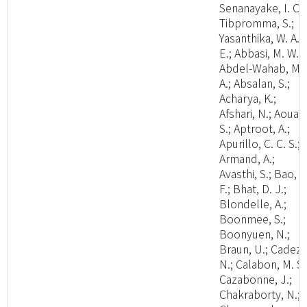
Senanayake, I. C.;
Tibpromma, S.;
Yasanthika, W. A.
E.; Abbasi, M. W.;
Abdel-Wahab, M.
A.; Absalan, S.;
Acharya, K.;
Afshari, N.; Aouali
S.; Aptroot, A.;
Apurillo, C. C. S.;
Armand, A.;
Avasthi, S.; Bao, D
F.; Bhat, D. J.;
Blondelle, A.;
Boonmee, S.;
Boonyuen, N.;
Braun, U.; Cadez,
N.; Calabon, M. S.
Cazabonne, J.;
Chakraborty, N.;