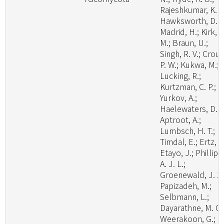
Rajeshkumar, K. C
Hawksworth, D. L
Madrid, H.; Kirk, P
M.; Braun, U.;
Singh, R. V.; Crous
P. W.; Kukwa, M.;
Lucking, R.;
Kurtzman, C. P.;
Yurkov, A.;
Haelewaters, D.;
Aptroot, A.;
Lumbsch, H. T.;
Timdal, E.; Ertz, D
Etayo, J.; Phillips
A. J. L.;
Groenewald, J. Z.
Papizadeh, M.;
Selbmann, L.;
Dayarathne, M. C.
Weerakoon, G.;