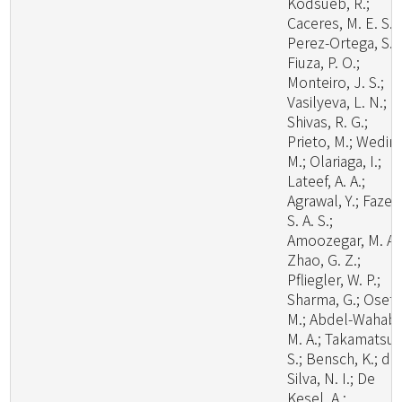
Kodsueb, R.;
Caceres, M. E. S.;
Perez-Ortega, S.;
Fiuza, P. O.;
Monteiro, J. S.;
Vasilyeva, L. N.;
Shivas, R. G.;
Prieto, M.; Wedin,
M.; Olariaga, I.;
Lateef, A. A.;
Agrawal, Y.; Fazeli
S. A. S.;
Amoozegar, M. A.
Zhao, G. Z.;
Pfliegler, W. P.;
Sharma, G.; Oset,
M.; Abdel-Wahab,
M. A.; Takamatsu,
S.; Bensch, K.; de
Silva, N. I.; De
Kesel, A.;