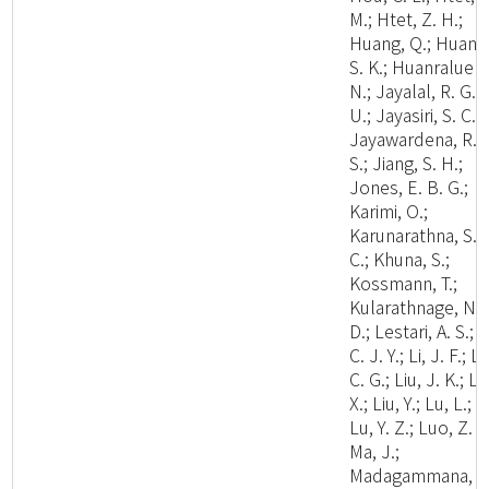
M.; Htet, Z. H.;
Huang, Q.; Huang
S. K.; Huanraluek,
N.; Jayalal, R. G.
U.; Jayasiri, S. C.;
Jayawardena, R.
S.; Jiang, S. H.;
Jones, E. B. G.;
Karimi, O.;
Karunarathna, S.
C.; Khuna, S.;
Kossmann, T.;
Kularathnage, N.
D.; Lestari, A. S.; L
C. J. Y.; Li, J. F.; Li
C. G.; Liu, J. K.; Li
X.; Liu, Y.; Lu, L.;
Lu, Y. Z.; Luo, Z. L
Ma, J.;
Madagammana, A