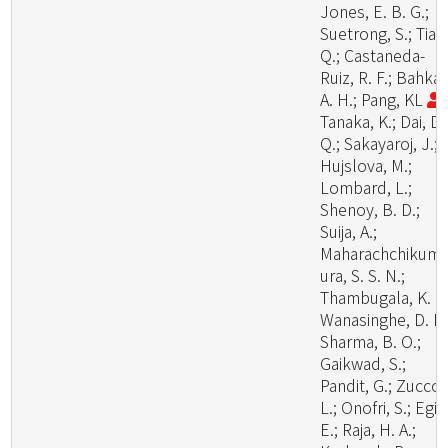
Jones, E. B. G.;
Suetrong, S.; Tian
Q.; Castaneda-
Ruiz, R. F.; Bahkali
A. H.; Pang, KL
;
Tanaka, K.; Dai, D.
Q.; Sakayaroj, J.;
Hujslova, M.;
Lombard, L.;
Shenoy, B. D.;
Suija, A.;
Maharachchikum
ura, S. S. N.;
Thambugala, K. M
Wanasinghe, D. N.
Sharma, B. O.;
Gaikwad, S.;
Pandit, G.; Zuccon
L.; Onofri, S.; Egid
E.; Raja, H. A.;