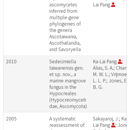
ascomycetes
Lai Pang
inferred from
multiple-gene
phylogenies of
the genera
Ascotaiwania,
Ascothailandia,
and Savoryella
2010
Sedecimiella
Ka-Lai Pang
;
taiwanensis gen.
Alias, S. A.; Chiang
et sp. nov., a
M. W. L.; Vrijmoed
marine mangrove
L. L. P.; Jones, E.
fungus in the
B. G.
Hypocreales
(Hypocreomyceti
dae, Ascomycota)
2005
A systematic
Sakayaroj, J.; Ka-
reassessment of
Lai Pang
; Jones