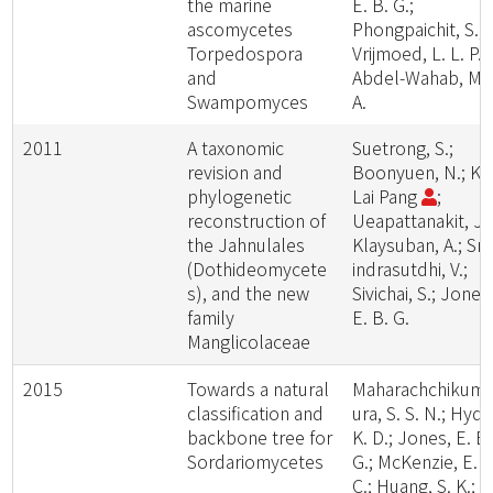
the marine
E. B. G.;
ascomycetes
Phongpaichit, S.;
Torpedospora
Vrijmoed, L. L. P.;
and
Abdel-Wahab, M.
Swampomyces
A.
2011
A taxonomic
Suetrong, S.;
revision and
Boonyuen, N.; Ka
phylogenetic
Lai Pang
;
reconstruction of
Ueapattanakit, J.;
the Jahnulales
Klaysuban, A.; Sri-
(Dothideomycete
indrasutdhi, V.;
s), and the new
Sivichai, S.; Jones
family
E. B. G.
Manglicolaceae
2015
Towards a natural
Maharachchikum
classification and
ura, S. S. N.; Hyde
backbone tree for
K. D.; Jones, E. B.
Sordariomycetes
G.; McKenzie, E. H
C.; Huang, S. K.;