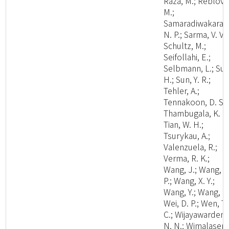
Raza, M.; Reblova
M.;
Samaradiwakara,
N. P.; Sarma, V. V.;
Schultz, M.;
Seifollahi, E.;
Selbmann, L.; Su,
H.; Sun, Y. R.;
Tehler, A.;
Tennakoon, D. S.;
Thambugala, K. M
Tian, W. H.;
Tsurykau, A.;
Valenzuela, R.;
Verma, R. K.;
Wang, J.; Wang, W
P.; Wang, X. Y.;
Wang, Y.; Wang, Z.
Wei, D. P.; Wen, T.
C.; Wijayawardene
N. N.; Wimalasena