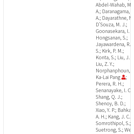
Abdel-Wahab, M.
A.; Daranagama, D
A.; Dayarathne, M.
D'Souza, M. J.;
Goonasekara, I. D
Hongsanan, S.;
Jayawardena, R.
S.; Kirk, P. M.;
Konta, S.; Liu, J. K
Liu, Z. Y.;
Norphanphoun, C
Ka-Lai Pang
;
Perera, R. H.;
Senanayake, I. C.;
Shang, Q. J.;
Shenoy, B. D.;
Xiao, Y. P.; Bahkali
A. H.; Kang, J. C.;
Somrothipol, S.;
Suetrong, S.; Wen