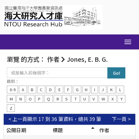
Skip
navigation
瀏覽 的方式： 作者
Jones, E. B. G.
或
是
輸
跳到：
入
0-9
A
B
C
D
E
F
G
H
I
J
K
L
前
幾
M
N
O
P
Q
R
S
T
U
V
W
X
Y
個
Z
字：
< 上一頁
顯示 17 到 36 筆資料，總共 39 筆
下一頁 >
公開日期
標題
作者