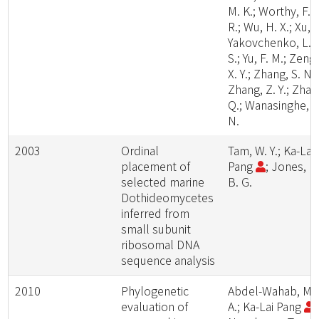
M. K.; Worthy, F.
R.; Wu, H. X.; Xu, L
Yakovchenko, L.
S.; Yu, F. M.; Zeng,
X. Y.; Zhang, S. N.;
Zhang, Z. Y.; Zhao
Q.; Wanasinghe, D
N.
2003
Ordinal
Tam, W. Y.; Ka-Lai
placement of
Pang
; Jones, E
selected marine
B. G.
Dothideomycetes
inferred from
small subunit
ribosomal DNA
sequence analysis
2010
Phylogenetic
Abdel-Wahab, M.
evaluation of
A.; Ka-Lai Pang
;