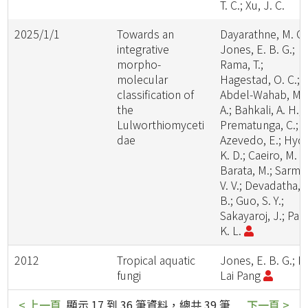
T. C.; Xu, J. C.
2025/1/1
Towards an
Dayarathne, M. C.
integrative
Jones, E. B. G.;
morpho-
Rama, T.;
molecular
Hagestad, O. C.;
classification of
Abdel-Wahab, M.
the
A.; Bahkali, A. H.;
Lulworthiomyceti
Prematunga, C.;
dae
Azevedo, E.; Hyd
K. D.; Caeiro, M. F.
Barata, M.; Sarma
V. V.; Devadatha,
B.; Guo, S. Y.;
Sakayaroj, J.; Pan
K. L.
2012
Tropical aquatic
Jones, E. B. G.; K
fungi
Lai Pang
< 上一頁
顯示 17 到 36 筆資料，總共 39 筆
下一頁 >