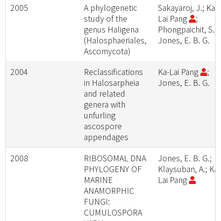
2005
A phylogenetic
Sakayaroj, J.; Ka-
study of the
Lai Pang
;
genus Haligena
Phongpaichit, S.;
(Halosphaeriales,
Jones, E. B. G.
Ascomycota)
2004
Reclassifications
Ka-Lai Pang
;
in Halosarpheia
Jones, E. B. G.
and related
genera with
unfurling
ascospore
appendages
2008
RIBOSOMAL DNA
Jones, E. B. G.;
PHYLOGENY OF
Klaysuban, A.; Ka-
MARINE
Lai Pang
ANAMORPHIC
FUNGI:
CUMULOSPORA