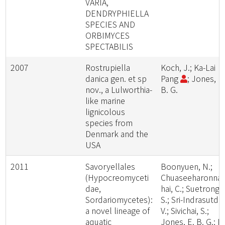
VARIA,
DENDRYPHIELLA
SPECIES AND
ORBIMYCES
SPECTABILIS
2007
Rostrupiella
Koch, J.; Ka-Lai
danica gen. et sp
Pang
; Jones, E
nov., a Lulworthia-
B. G.
like marine
lignicolous
species from
Denmark and the
USA
2011
Savoryellales
Boonyuen, N.;
(Hypocreomyceti
Chuaseeharonna
dae,
hai, C.; Suetrong,
Sordariomycetes):
S.; Sri-Indrasutdhi
a novel lineage of
V.; Sivichai, S.;
aquatic
Jones, E. B. G.; K