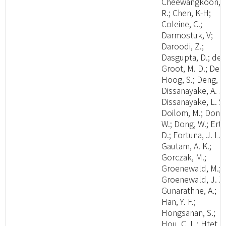
Cheewangkoon,
R.; Chen, K-H;
Coleine, C.;
Darmostuk, V;
Daroodi, Z.;
Dasgupta, D.; de
Groot, M. D.; De
Hoog, S.; Deng, W
Dissanayake, A. J.
Dissanayake, L. S.
Doilom, M.; Dong
W.; Dong, W.; Ertz
D.; Fortuna, J. L.;
Gautam, A. K.;
Gorczak, M.;
Groenewald, M.;
Groenewald, J. Z.
Gunarathne, A.;
Han, Y. F.;
Hongsanan, S.;
Hou, C. L.; Htet, Y