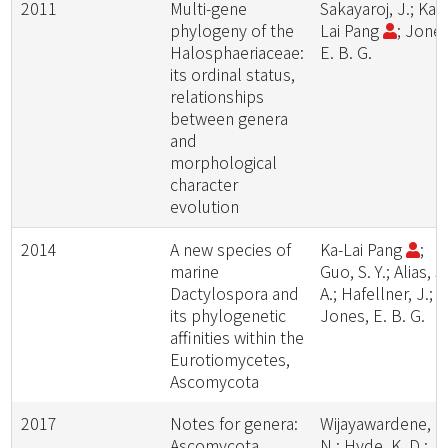
2011
Multi-gene
Sakayaroj, J.; Ka-
phylogeny of the
Lai Pang
; Jones
Halosphaeriaceae:
E. B. G.
its ordinal status,
relationships
between genera
and
morphological
character
evolution
2014
A new species of
Ka-Lai Pang
;
marine
Guo, S. Y.; Alias, S
Dactylospora and
A.; Hafellner, J.;
its phylogenetic
Jones, E. B. G.
affinities within the
Eurotiomycetes,
Ascomycota
2017
Notes for genera:
Wijayawardene, N
Ascomycota
N.; Hyde, K. D.;