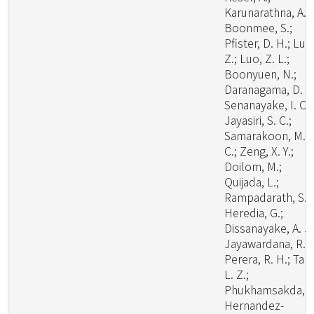
Karunarathna, A.;
Boonmee, S.;
Pfister, D. H.; Lu, 
Z.; Luo, Z. L.;
Boonyuen, N.;
Daranagama, D. A.
Senanayake, I. C.;
Jayasiri, S. C.;
Samarakoon, M.
C.; Zeng, X. Y.;
Doilom, M.;
Quijada, L.;
Rampadarath, S.;
Heredia, G.;
Dissanayake, A. J.
Jayawardana, R. S
Perera, R. H.; Tan
L. Z.;
Phukhamsakda, C
Hernandez-