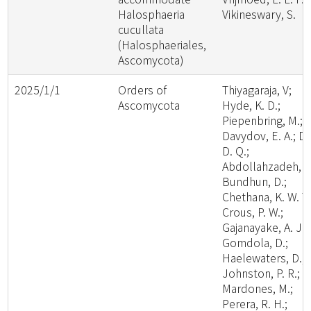
Halosphaeria
Vikineswary, S.
cucullata
(Halosphaeriales,
Ascomycota)
2025/1/1
Orders of
Thiyagaraja, V;
Ascomycota
Hyde, K. D.;
Piepenbring, M.;
Davydov, E. A.; Da
D. Q.;
Abdollahzadeh, J.
Bundhun, D.;
Chethana, K. W. T.
Crous, P. W.;
Gajanayake, A. J.;
Gomdola, D.;
Haelewaters, D.;
Johnston, P. R.;
Mardones, M.;
Perera, R. H.;