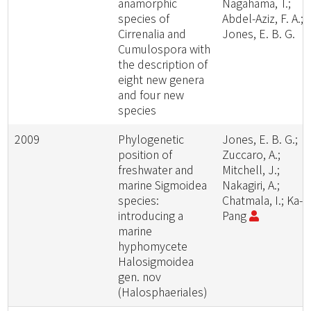
anamorphic
Nagahama, T.;
species of
Abdel-Aziz, F. A.;
Cirrenalia and
Jones, E. B. G.
Cumulospora with
the description of
eight new genera
and four new
species
2009
Phylogenetic
Jones, E. B. G.;
position of
Zuccaro, A.;
freshwater and
Mitchell, J.;
marine Sigmoidea
Nakagiri, A.;
species:
Chatmala, I.; Ka-L
introducing a
Pang
marine
hyphomycete
Halosigmoidea
gen. nov
(Halosphaeriales)