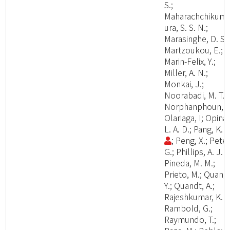
S.;
Maharachchikum
ura, S. S. N.;
Marasinghe, D. S.;
Martzoukou, E.;
Marin-Felix, Y.;
Miller, A. N.;
Monkai, J.;
Noorabadi, M. T.;
Norphanphoun, C
Olariaga, I; Opina,
L. A. D.; Pang, K. 
; Peng, X.; Peter
G.; Phillips, A. J. L
Pineda, M. M.;
Prieto, M.; Quan,
Y.; Quandt, A.;
Rajeshkumar, K. C
Rambold, G.;
Raymundo, T.;