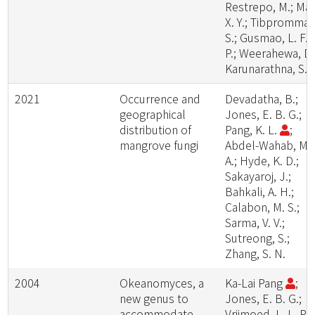
Restrepo, M.; Ma,
X. Y.; Tibpromma,
S.; Gusmao, L. F.
P.; Weerahewa, D.
Karunarathna, S. 
2021
Occurrence and
Devadatha, B.;
geographical
Jones, E. B. G.;
distribution of
Pang, K. L.
;
mangrove fungi
Abdel-Wahab, M.
A.; Hyde, K. D.;
Sakayaroj, J.;
Bahkali, A. H.;
Calabon, M. S.;
Sarma, V. V.;
Sutreong, S.;
Zhang, S. N.
2004
Okeanomyces, a
Ka-Lai Pang
;
new genus to
Jones, E. B. G.;
accommodate
Vrijmoed, L. L. P.;