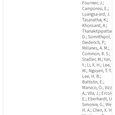
Fournier, J.;
Camporesi, E.;
Luangsa-ard, J. J.
Tasanathai, K.;
Khonsanit, A.;
Thanakitpipattana
D.; Somrithipol, S.
Diederich, P.;
Millanes, A. M.;
Common, R. S.;
Stadler, M.; Yan, J
Y.; Li, X. H.; Lee, H
W.; Nguyen, T. T. T.
Lee, H. B.;
Battistin, E.;
Marsico, O.; Vizzin
A.; Vila, J.; Ercole,
E.; Eberhardt, U.;
Simonini, G.; Wen,
H. A.; Chen, X. H.;