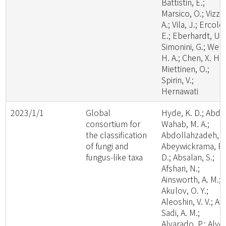
Battistin, E.;
Marsico, O.; Vizzin
A.; Vila, J.; Ercole,
E.; Eberhardt, U.;
Simonini, G.; Wen,
H. A.; Chen, X. H.;
Miettinen, O.;
Spirin, V.;
Hernawati
2023/1/1
Global
Hyde, K. D.; Abde
consortium for
Wahab, M. A.;
the classification
Abdollahzadeh, J.
of fungi and
Abeywickrama, P.
fungus-like taxa
D.; Absalan, S.;
Afshari, N.;
Ainsworth, A. M.;
Akulov, O. Y.;
Aleoshin, V. V.; Al-
Sadi, A. M.;
Alvarado, P.; Alve