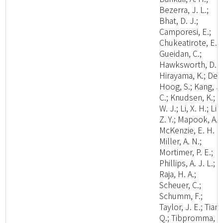
Bezerra, J. L.;
Bhat, D. J.;
Camporesi, E.;
Chukeatirote, E.;
Gueidan, C.;
Hawksworth, D. L
Hirayama, K.; De
Hoog, S.; Kang, J.
C.; Knudsen, K.; Li
W. J.; Li, X. H.; Liu
Z. Y.; Mapook, A.;
McKenzie, E. H. C.
Miller, A. N.;
Mortimer, P. E.;
Phillips, A. J. L.;
Raja, H. A.;
Scheuer, C.;
Schumm, F.;
Taylor, J. E.; Tian,
Q.; Tibpromma, S.