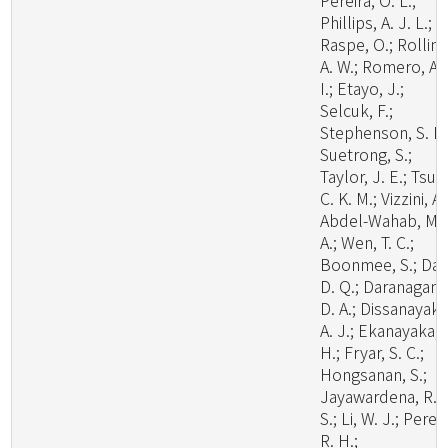
Pereira, O. L.;
Phillips, A. J. L.;
Raspe, O.; Rollins
A. W.; Romero, A.
I.; Etayo, J.;
Selcuk, F.;
Stephenson, S. L.
Suetrong, S.;
Taylor, J. E.; Tsui,
C. K. M.; Vizzini, A.
Abdel-Wahab, M.
A.; Wen, T. C.;
Boonmee, S.; Dai,
D. Q.; Daranagam
D. A.; Dissanayake
A. J.; Ekanayaka, 
H.; Fryar, S. C.;
Hongsanan, S.;
Jayawardena, R.
S.; Li, W. J.; Perer
R. H.;