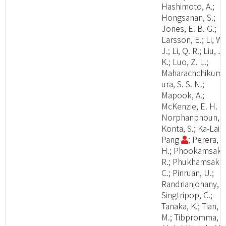
Hashimoto, A.;
Hongsanan, S.;
Jones, E. B. G.;
Larsson, E.; Li, W.
J.; Li, Q. R.; Liu, J.
K.; Luo, Z. L.;
Maharachchikum
ura, S. S. N.;
Mapook, A.;
McKenzie, E. H. C.
Norphanphoun, C
Konta, S.; Ka-Lai
Pang
; Perera, R
H.; Phookamsak,
R.; Phukhamsakd
C.; Pinruan, U.;
Randrianjohany, E
Singtripop, C.;
Tanaka, K.; Tian, C
M.; Tibpromma, S.