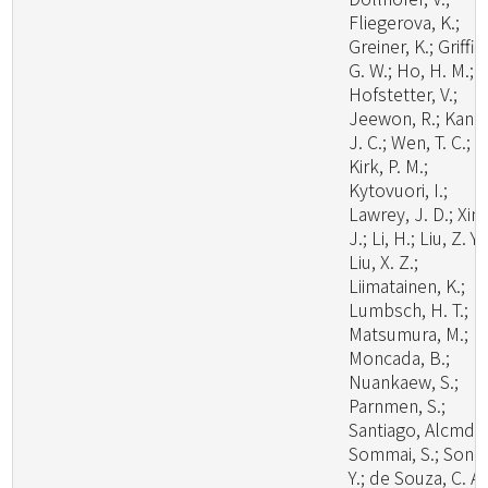
Fliegerova, K.;
Greiner, K.; Griffit
G. W.; Ho, H. M.;
Hofstetter, V.;
Jeewon, R.; Kang
J. C.; Wen, T. C.;
Kirk, P. M.;
Kytovuori, I.;
Lawrey, J. D.; Xing
J.; Li, H.; Liu, Z. Y.;
Liu, X. Z.;
Liimatainen, K.;
Lumbsch, H. T.;
Matsumura, M.;
Moncada, B.;
Nuankaew, S.;
Parnmen, S.;
Santiago, Alcmd;
Sommai, S.; Song
Y.; de Souza, C. A.