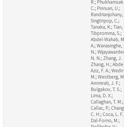
R.; Phukhamsakd
C.; Pinruan, U.;
Randrianjohany, E
Singtripop, C.;
Tanaka, K.; Tian, C
Tibpromma, S.;
Abdel-Wahab, M.
A.; Wanasinghe, D
N.; Wijayawardene
N. N.; Zhang, J. F.
Zhang, H.; Abdel-
Aziz, F. A.; Wedin,
M.; Westberg, M.;
Ammirati, J. F.;
Bulgakov, T. S.;
Lima, D. X.;
Callaghan, T. M.;
Callac, P.; Chang,
C. H.; Coca, L. F.;
Dal-Forno, M.;
Dollhofer, V.;