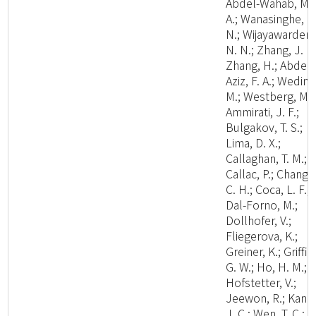
Abdel-Wahab, M.
A.; Wanasinghe, D
N.; Wijayawardene
N. N.; Zhang, J. F.
Zhang, H.; Abdel-
Aziz, F. A.; Wedin,
M.; Westberg, M.;
Ammirati, J. F.;
Bulgakov, T. S.;
Lima, D. X.;
Callaghan, T. M.;
Callac, P.; Chang,
C. H.; Coca, L. F.;
Dal-Forno, M.;
Dollhofer, V.;
Fliegerova, K.;
Greiner, K.; Griffit
G. W.; Ho, H. M.;
Hofstetter, V.;
Jeewon, R.; Kang
J. C.; Wen, T. C.;