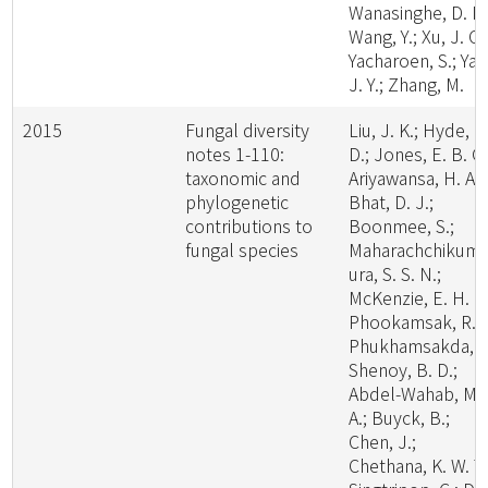
Wanasinghe, D. N.
Wang, Y.; Xu, J. C.
Yacharoen, S.; Yan
J. Y.; Zhang, M.
2015
Fungal diversity
Liu, J. K.; Hyde, K
notes 1-110:
D.; Jones, E. B. G.
taxonomic and
Ariyawansa, H. A.;
phylogenetic
Bhat, D. J.;
contributions to
Boonmee, S.;
fungal species
Maharachchikum
ura, S. S. N.;
McKenzie, E. H. C.
Phookamsak, R.;
Phukhamsakda, C
Shenoy, B. D.;
Abdel-Wahab, M.
A.; Buyck, B.;
Chen, J.;
Chethana, K. W. T.