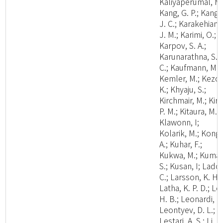
Kaliyaperumal, M.
Kang, G. P.; Kang,
J. C.; Karakehian,
J. M.; Karimi, O.;
Karpov, S. A.;
Karunarathna, S.
C.; Kaufmann, M.;
Kemler, M.; Kezo,
K.; Khyaju, S.;
Kirchmair, M.; Kirk
P. M.; Kitaura, M. J
Klawonn, I;
Kolarik, M.; Kong,
A.; Kuhar, F.;
Kukwa, M.; Kumar
S.; Kusan, I; Lado,
C.; Larsson, K. H.;
Latha, K. P. D.; Le
H. B.; Leonardi, M
Leontyev, D. L.;
Lestari, A. S.; Li, C