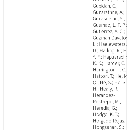
Gueidan, C.;
Gunarathne, A.;
Gunaseelan, S.;
Gusmao, L. F. P.;
Gutierrez, A. C.;
Guzman-Davalos,
L.; Haelewaters,
D.; Halling, R.; Ha
Y. F.; Hapuarachch
K. K.; Harder, C. B
Harrington, T. C.;
Hattori, T.; He, M.
Q.; He, S.; He, S.
H.; Healy, R.;
Herandez-
Restrepo, M.;
Heredia, G.;
Hodge, K. T.;
Holgado-Rojas, M
Hongsanan, S.;