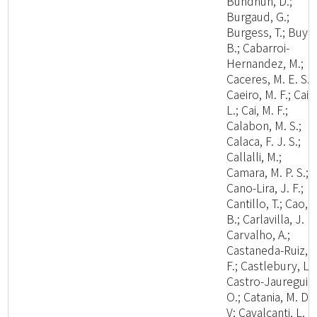
Bundhun, D.;
Burgaud, G.;
Burgess, T.; Buyc
B.; Cabarroi-
Hernandez, M.;
Caceres, M. E. S.;
Caeiro, M. F.; Cai,
L.; Cai, M. F.;
Calabon, M. S.;
Calaca, F. J. S.;
Callalli, M.;
Camara, M. P. S.;
Cano-Lira, J. F.;
Cantillo, T.; Cao,
B.; Carlavilla, J. R.
Carvalho, A.;
Castaneda-Ruiz, R
F.; Castlebury, L.;
Castro-Jauregui,
O.; Catania, M. D.,
V; Cavalcanti, L. H