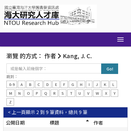
Skip
navigation
瀏覽 的方式： 作者
Kang, J. C.
或
是
輸
跳到：
入
0-9
A
B
C
D
E
F
G
H
I
J
K
L
前
幾
M
N
O
P
Q
R
S
T
U
V
W
X
Y
個
Z
字：
< 上一頁
顯示 2 到 9 筆資料，總共 9 筆
公開日期
標題
作者