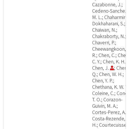
Cazabonne, J.;
Cedeno-Sanchez,
M. L.; Chaharmiri-
Dokhaharani, S.;
Chaiwan, N.;
Chakraborty, N.;
Chaverri, P.;
Cheewangkoon,
R.; Chen, C.; Chen
C. Y.; Chen, K. H.;
Chen, J.
; Chen,
Q.; Chen, W. H.;
Chen, Y. P.;
Chethana, K. W. T.
Coleine, C.; Cond
T. O.; Corazon-
Guivin, M. A.;
Cortes-Perez, A.;
Costa-Rezende, D
H.; Courtecuisse,