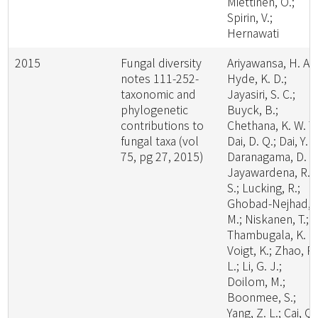
Miettinen, O.;
Spirin, V.;
Hernawati
2015
Fungal diversity
Ariyawansa, H. A.;
notes 111-252-
Hyde, K. D.;
taxonomic and
Jayasiri, S. C.;
phylogenetic
Buyck, B.;
contributions to
Chethana, K. W. T.
fungal taxa (vol
Dai, D. Q.; Dai, Y. C
75, pg 27, 2015)
Daranagama, D. A.
Jayawardena, R.
S.; Lucking, R.;
Ghobad-Nejhad,
M.; Niskanen, T.;
Thambugala, K. M
Voigt, K.; Zhao, R.
L.; Li, G. J.;
Doilom, M.;
Boonmee, S.;
Yang, Z. L.; Cai, Q.