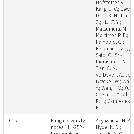
Hofstetter, V.;
Kang, J. C.; Lewis
D.; Li, X. H.; Liu, X.
Z.; Liu, Z. Y.;
Matsumura, M.;
Mortimer, P. E.;
Rambold, G.;
Randrianjohany, E
Sato, G.; Sri-
Indrasutdhi, V.;
Tian, C. M.;
Verbeken, A.; von
Brackel, W.; Wang
Y.; Wen, T. C.; Xu, 
C.; Yan, J. Y.; Zhao
R. L.; Camporesi,
E.
2015
Fungal diversity
Ariyawansa, H. A.;
notes 111-252-
Hyde, K. D.;
taxonomic and
Jayasiri, S. C.;