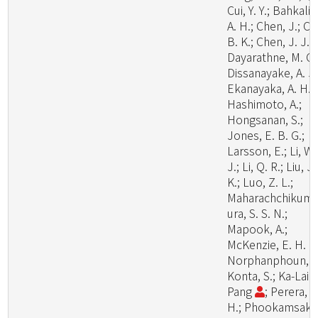
Cui, Y. Y.; Bahkali,
A. H.; Chen, J.; Cui
B. K.; Chen, J. J.;
Dayarathne, M. C.
Dissanayake, A. J.
Ekanayaka, A. H.;
Hashimoto, A.;
Hongsanan, S.;
Jones, E. B. G.;
Larsson, E.; Li, W.
J.; Li, Q. R.; Liu, J.
K.; Luo, Z. L.;
Maharachchikum
ura, S. S. N.;
Mapook, A.;
McKenzie, E. H. C.
Norphanphoun, C
Konta, S.; Ka-Lai
Pang
; Perera, R
H.; Phookamsak,