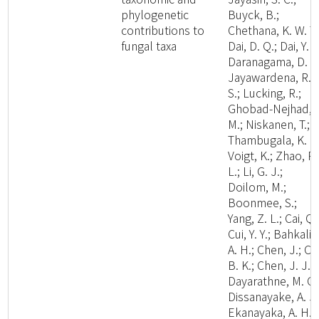
phylogenetic
Buyck, B.;
contributions to
Chethana, K. W. T.
fungal taxa
Dai, D. Q.; Dai, Y. C
Daranagama, D. A.
Jayawardena, R.
S.; Lucking, R.;
Ghobad-Nejhad,
M.; Niskanen, T.;
Thambugala, K. M
Voigt, K.; Zhao, R.
L.; Li, G. J.;
Doilom, M.;
Boonmee, S.;
Yang, Z. L.; Cai, Q.
Cui, Y. Y.; Bahkali,
A. H.; Chen, J.; Cui
B. K.; Chen, J. J.;
Dayarathne, M. C.
Dissanayake, A. J.
Ekanayaka, A. H.;