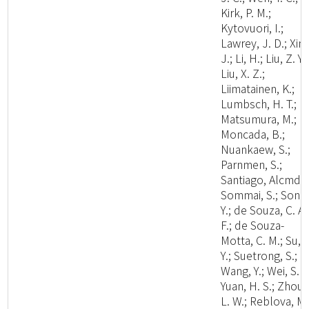
Kirk, P. M.;
Kytovuori, I.;
Lawrey, J. D.; Xing
J.; Li, H.; Liu, Z. Y.;
Liu, X. Z.;
Liimatainen, K.;
Lumbsch, H. T.;
Matsumura, M.;
Moncada, B.;
Nuankaew, S.;
Parnmen, S.;
Santiago, Alcmd;
Sommai, S.; Song
Y.; de Souza, C. A.
F.; de Souza-
Motta, C. M.; Su, 
Y.; Suetrong, S.;
Wang, Y.; Wei, S. F.
Yuan, H. S.; Zhou,
L. W.; Reblova, M.