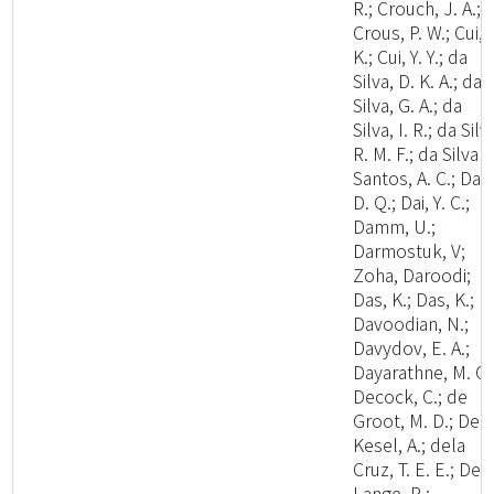
R.; Crouch, J. A.;
Crous, P. W.; Cui, 
K.; Cui, Y. Y.; da
Silva, D. K. A.; da
Silva, G. A.; da
Silva, I. R.; da Silv
R. M. F.; da Silva
Santos, A. C.; Dai,
D. Q.; Dai, Y. C.;
Damm, U.;
Darmostuk, V;
Zoha, Daroodi;
Das, K.; Das, K.;
Davoodian, N.;
Davydov, E. A.;
Dayarathne, M. C.
Decock, C.; de
Groot, M. D.; De
Kesel, A.; dela
Cruz, T. E. E.; De
Lange, R.;