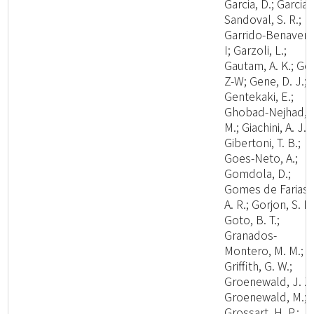
Garcia, D.; Garcia-
Sandoval, S. R.;
Garrido-Benavent
I; Garzoli, L.;
Gautam, A. K.; Ge,
Z-W; Gene, D. J.;
Gentekaki, E.;
Ghobad-Nejhad,
M.; Giachini, A. J.;
Gibertoni, T. B.;
Goes-Neto, A.;
Gomdola, D.;
Gomes de Farias,
A. R.; Gorjon, S. P.
Goto, B. T.;
Granados-
Montero, M. M.;
Griffith, G. W.;
Groenewald, J. Z.
Groenewald, M.;
Grossart, H. P.;