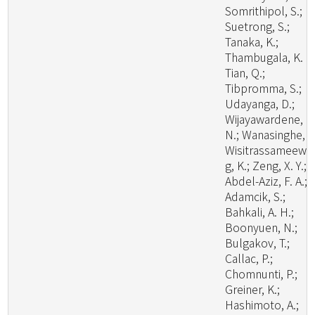
Somrithipol, S.;
Suetrong, S.;
Tanaka, K.;
Thambugala, K. M
Tian, Q.;
Tibpromma, S.;
Udayanga, D.;
Wijayawardene, N
N.; Wanasinghe, D
Wisitrassameewo
g, K.; Zeng, X. Y.;
Abdel-Aziz, F. A.;
Adamcik, S.;
Bahkali, A. H.;
Boonyuen, N.;
Bulgakov, T.;
Callac, P.;
Chomnunti, P.;
Greiner, K.;
Hashimoto, A.;