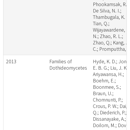
Phookamsak, R.;
De Silva, N. I.;
Thambugala, K. M
Tian, Q.;
Wijayawardene, N
N.; Zhao, R. L.;
Zhao, Q.; Kang, J.
C.; Promputtha, I.
2013
Families of
Hyde, K. D.; Jone
Dothideomycetes
E. B. G.; Liu, J. K.;
Ariyawansa, H.;
Boehm, E.;
Boonmee, S.;
Braun, U.;
Chomnunti, P.;
Crous, P. W.; Dai, 
Q.; Diederich, P.;
Dissanayake, A.;
Doilom, M.; Dover