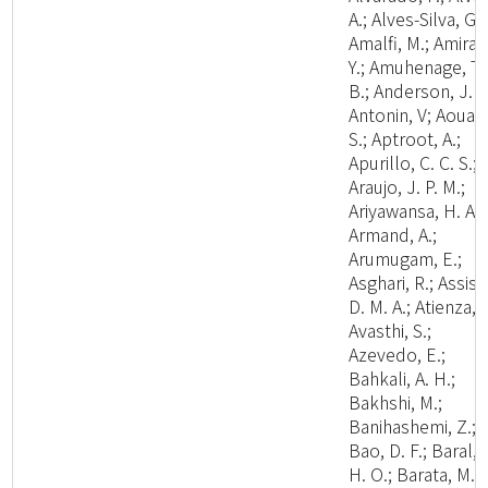
A.; Alves-Silva, G.;
Amalfi, M.; Amira,
Y.; Amuhenage, T.
B.; Anderson, J. L
Antonin, V; Aouali
S.; Aptroot, A.;
Apurillo, C. C. S.;
Araujo, J. P. M.;
Ariyawansa, H. A.;
Armand, A.;
Arumugam, E.;
Asghari, R.; Assis,
D. M. A.; Atienza, V
Avasthi, S.;
Azevedo, E.;
Bahkali, A. H.;
Bakhshi, M.;
Banihashemi, Z.;
Bao, D. F.; Baral,
H. O.; Barata, M.;