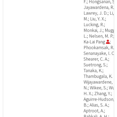
F.; Hongsanan, S.;
Jayawardena, R.;
Lawrey, J. D.; Li, Y
M.; Liu, Y. X.;
Lucking, R.;
Monkai, J.; Muggi
L.; Nelsen, M. P.;
Ka-Lai Pang
;
Phookamsak, R.;
Senanayake, I. C.;
Shearer, C. A.;
Suetrong, S.;
Tanaka, K.;
Thambugala, K. M
Wijayawardene, N
N.; Wikee, S.; Wu,
H. X.; Zhang, Y.;
Aguirre-Hudson,
B.; Alias, S. A.;
Aptroot, A.;
Bahkali, A. H.;