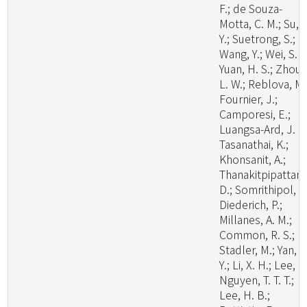
F.; de Souza-
Motta, C. M.; Su, 
Y.; Suetrong, S.;
Wang, Y.; Wei, S. F.
Yuan, H. S.; Zhou,
L. W.; Reblova, M.
Fournier, J.;
Camporesi, E.;
Luangsa-Ard, J. J.
Tasanathai, K.;
Khonsanit, A.;
Thanakitpipattana
D.; Somrithipol, S.
Diederich, P.;
Millanes, A. M.;
Common, R. S.;
Stadler, M.; Yan, J
Y.; Li, X. H.; Lee, H
Nguyen, T. T. T.;
Lee, H. B.;