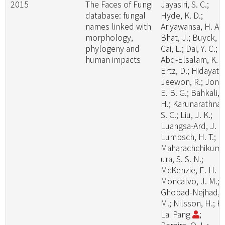
2015
The Faces of Fungi
Jayasiri, S. C.;
database: fungal
Hyde, K. D.;
names linked with
Ariyawansa, H. A.;
morphology,
Bhat, J.; Buyck, B
phylogeny and
Cai, L.; Dai, Y. C.;
human impacts
Abd-Elsalam, K. A
Ertz, D.; Hidayat, I
Jeewon, R.; Jone
E. B. G.; Bahkali, A
H.; Karunarathna,
S. C.; Liu, J. K.;
Luangsa-Ard, J. J.
Lumbsch, H. T.;
Maharachchikum
ura, S. S. N.;
McKenzie, E. H. C.
Moncalvo, J. M.;
Ghobad-Nejhad,
M.; Nilsson, H.; K
Lai Pang
;