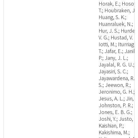
Horak, E.; Hosoya
T.; Houbraken, J.;
Huang, S. K.;
Huanraluek, N.;
Hur, J. S.; Hurdea
V. G.; Hustad, V. P.
Iotti, M.; Iturriaga,
T.; Jafar, E.; Janik,
P.; Jany, J. L.;
Jayalal, R. G. U.;
Jayasiri, S. C.;
Jayawardena, R.
S.; Jeewon, R.;
Jeronimo, G. H.;
Jesus, A. L.; Jin, J
Johnston, P. R.;
Jones, E. B. G.;
Joshi, Y.; Justo, A.
Kaishian, P.;
Kakishima, M.;