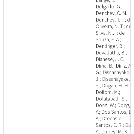
Delgado, G.;
Denchev, C. M.;
Denchev, T. T.; de
Oliveira, N. T.; de
Silva, N., I; de
Souza, F. A.;
Dentinger, B.;
Devadatha, B.;
Dianese, J. C.;
Dima, B.; Diniz, A.
G.; Dissanayake, A
J.; Dissanayake, L
S.; Dogan, H. H.;
Doilom, M.;
Dolatabadi, S.;
Dong, W.; Dong, Z
Y.; Dos Santos, L.
A.; Drechsler-
Santos, E. R.; Du, 
Y.; Dubey, M. K.;