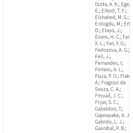
Dutta, A. K.; Egidi,
E.; Elliott, T. F.;
Elshahed, M. S.;
Erdogdu, M.; Ertz
D.; Etayo, J.;
Evans, H. C.; Fan,
X. L.; Fan, Y. G.;
Fedosova, A. G.;
Fell, J.;
Fernandes, I;
Firmino, A. L.;
Fiuza, P. O.; Flaku
A.; Fragoso de
Souza, C. A.;
Frisvad, J. C.;
Fryar, S. C.;
Gabaldon, T.;
Gajanayake, A. J.;
Galindo, L. J.;
Gannibal, P. B.;