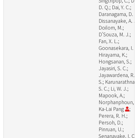
Singtripop, C.; Dai
D. Q.; Dai, Y. C.;
Daranagama, D. A.
Dissanayake, A. J.
Doilom, M.;
D'Souza, M. J.;
Fan, X. L.;
Goonasekara, I. D
Hirayama, K.;
Hongsanan, S.;
Jayasiri, S. C.;
Jayawardena, R.
S.; Karunarathna,
S. C.; Li, W. J.;
Mapook, A.;
Norphanphoun, C
Ka-Lai Pang
;
Perera, R. H.;
Persoh, D.;
Pinruan, U.;
Senanayake, I. C.;