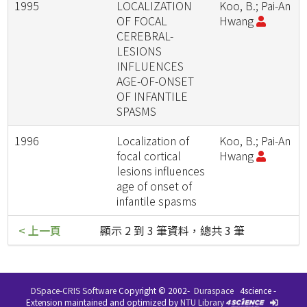
1995
LOCALIZATION
Koo, B.; Pai-An
OF FOCAL
Hwang
CEREBRAL-
LESIONS
INFLUENCES
AGE-OF-ONSET
OF INFANTILE
SPASMS
1996
Localization of
Koo, B.; Pai-An
focal cortical
Hwang
lesions influences
age of onset of
infantile spasms
< 上一頁
顯示 2 到 3 筆資料，總共 3 筆
DSpace-CRIS Software
Copyright © 2002-
Duraspace
4science -
Extension maintained and optimized by
NTU Library