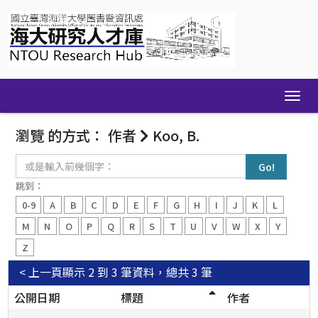
Skip
navigation
瀏覽 的方式： 作者
Koo, B.
或
是
輸
跳到：
入
0-9
A
B
C
D
E
F
G
H
I
J
K
L
前
幾
M
N
O
P
Q
R
S
T
U
V
W
X
Y
個
Z
字：
< 上一頁
顯示 2 到 3 筆資料，總共 3 筆
公開日期
標題
作者