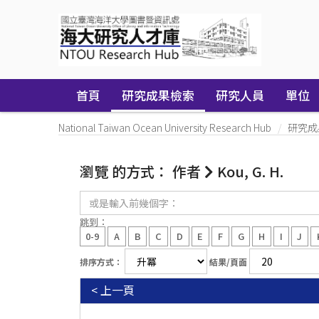
Skip
navigation
首頁
研究成果檢索
研究人員
單位
National Taiwan Ocean University Research Hub
研究成
瀏覽 的方式： 作者
Kou, G. H.
或
是
輸
跳到：
入
0-9
A
B
C
D
E
F
G
H
I
J
前
幾
排序方式：
結果/頁面
個
字：
< 上一頁