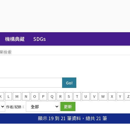
機構典藏
SDGs
果檢索
K
L
M
N
O
P
Q
R
S
T
U
V
W
X
Y
Z
作者/紀錄：
顯示 19 到 21 筆資料，總共 21 筆