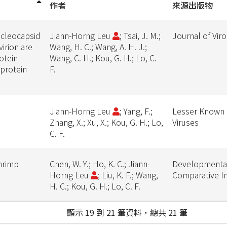
作者
來源出版物
ucleocapsid
Jiann-Horng Leu
; Tsai, J. M.;
Journal of Vir
irion are
Wang, H. C.; Wang, A. H. J.;
otein
Wang, C. H.; Kou, G. H.; Lo, C.
 protein
F.
Jiann-Horng Leu
; Yang, F.;
Lesser Known 
Zhang, X.; Xu, X.; Kou, G. H.; Lo,
Viruses
C. F.
shrimp
Chen, W. Y.; Ho, K. C.; Jiann-
Developmenta
Horng Leu
; Liu, K. F.; Wang,
Comparative 
H. C.; Kou, G. H.; Lo, C. F.
顯示 19 到 21 筆資料，總共 21 筆