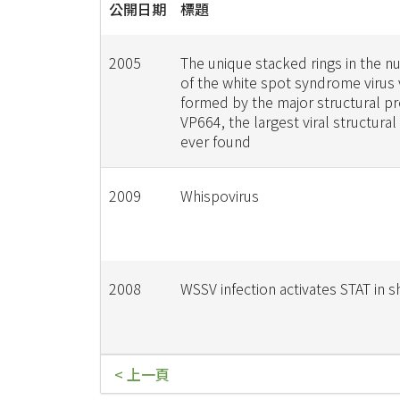
公開日期
標題
2005
The unique stacked rings in the n
of the white spot syndrome virus v
formed by the major structural pr
VP664, the largest viral structural
ever found
2009
Whispovirus
2008
WSSV infection activates STAT in 
< 上一頁