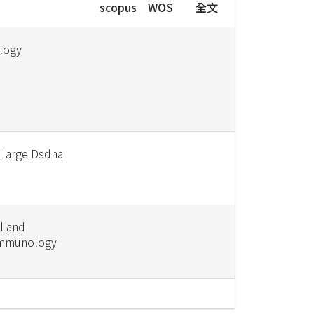
scopus
WOS
全文
ology
Large Dsdna
l and
Immunology