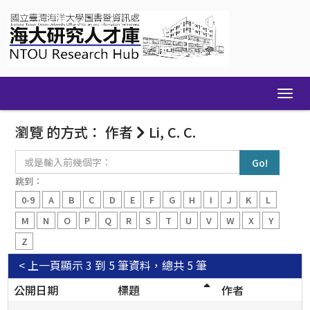
Skip
navigation
瀏覽 的方式： 作者
Li, C. C.
或
是
輸
跳到：
入
0-9
A
B
C
D
E
F
G
H
I
J
K
L
前
幾
M
N
O
P
Q
R
S
T
U
V
W
X
Y
個
Z
字：
< 上一頁
顯示 3 到 5 筆資料，總共 5 筆
公開日期
標題
作者