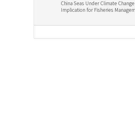
China Seas Under Climate Change
Implication for Fisheries Manage