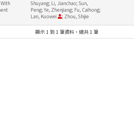
 With
Shuyang; Li, Jianchao; Sun,
ment
Peng; Ye, Zhenjiang; Fu, Caihong;
Lan, Kuowei
; Zhou, Shijie
顯示 1 到 1 筆資料，總共 1 筆