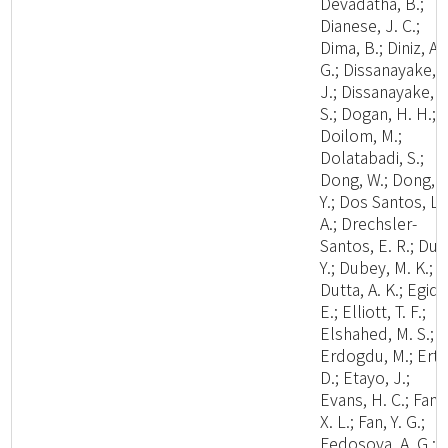
Devadatha, B.;
Dianese, J. C.;
Dima, B.; Diniz, A.
G.; Dissanayake, A
J.; Dissanayake, L
S.; Dogan, H. H.;
Doilom, M.;
Dolatabadi, S.;
Dong, W.; Dong, Z
Y.; Dos Santos, L.
A.; Drechsler-
Santos, E. R.; Du, 
Y.; Dubey, M. K.;
Dutta, A. K.; Egidi,
E.; Elliott, T. F.;
Elshahed, M. S.;
Erdogdu, M.; Ertz
D.; Etayo, J.;
Evans, H. C.; Fan,
X. L.; Fan, Y. G.;
Fedosova, A. G.;