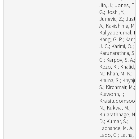
Jin, J.; Jones, E. 
G.; Joshi, Y.;
Jurjevic, Z.; Justo
A.; Kakishima, M.;
Kaliyaperumal, M.
Kang, G. P.; Kang,
J. C.; Karimi, O.;
Karunarathna, S.
C.; Karpov, S. A.;
Kezo, K.; Khalid, A
N.; Khan, M. K.;
Khuna, S.; Khyaju,
S.; Kirchmair, M.;
Klawonn, I;
Kraisitudomsook
N.; Kukwa, M.;
Kularathnage, N.
D.; Kumar, S.;
Lachance, M. A.;
Lado, C.; Latha, K