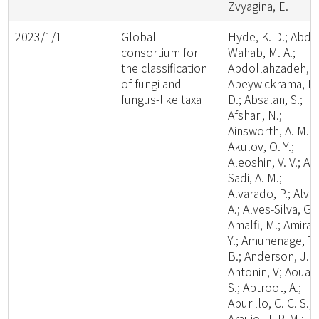
Zvyagina, E.
2023/1/1
Global
Hyde, K. D.; Abde
consortium for
Wahab, M. A.;
the classification
Abdollahzadeh, J.
of fungi and
Abeywickrama, P.
fungus-like taxa
D.; Absalan, S.;
Afshari, N.;
Ainsworth, A. M.;
Akulov, O. Y.;
Aleoshin, V. V.; Al-
Sadi, A. M.;
Alvarado, P.; Alve
A.; Alves-Silva, G.;
Amalfi, M.; Amira,
Y.; Amuhenage, T.
B.; Anderson, J. L
Antonin, V; Aouali
S.; Aptroot, A.;
Apurillo, C. C. S.;
Araujo, J. P. M.;