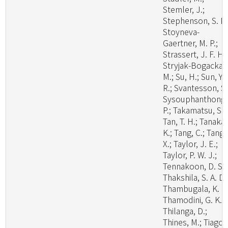
Stemler, J.;
Stephenson, S. L.
Stoyneva-
Gaertner, M. P.;
Strassert, J. F. H.;
Stryjak-Bogacka,
M.; Su, H.; Sun, Y.
R.; Svantesson, S.
Sysouphanthong,
P.; Takamatsu, S.;
Tan, T. H.; Tanaka,
K.; Tang, C.; Tang,
X.; Taylor, J. E.;
Taylor, P. W. J.;
Tennakoon, D. S.;
Thakshila, S. A. D.
Thambugala, K. M
Thamodini, G. K.;
Thilanga, D.;
Thines, M.; Tiago,