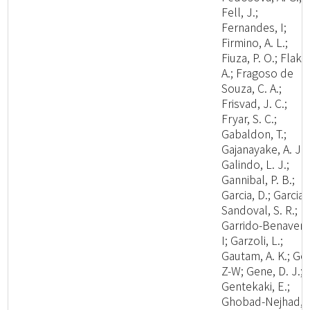
Fell, J.;
Fernandes, I;
Firmino, A. L.;
Fiuza, P. O.; Flaku
A.; Fragoso de
Souza, C. A.;
Frisvad, J. C.;
Fryar, S. C.;
Gabaldon, T.;
Gajanayake, A. J.;
Galindo, L. J.;
Gannibal, P. B.;
Garcia, D.; Garcia-
Sandoval, S. R.;
Garrido-Benavent
I; Garzoli, L.;
Gautam, A. K.; Ge,
Z-W; Gene, D. J.;
Gentekaki, E.;
Ghobad-Nejhad,