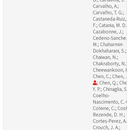
Carvalho, A.;
Carvalho, T. G.;
Castaneda-Ruiz, R
F.; Catania, M. D., 
Cazabonne, J.;
Cedeno-Sanchez,
M.; Chaharmiri-
Dokhaharani, S.;
Chaiwan, N.;
Chakraborty, N.;
Cheewankoon, R.
Chen, C.; Chen, J
; Chen, Q.; Chen
Y. P.; Chinaglia, S.;
Coelho-
Nascimento, C. C.
Coleine, C.; Costa
Rezende, D. H.;
Cortes-Perez, A.;
Crouch, J. A.;