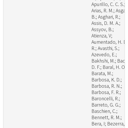
Apurillo, C. C. S.;
Arias, R. M.; Asgari
B.; Asghari, R.;
Assis, D. M. A.;
Assyov, B.;
Atienza, V;
Aumentado, H. D.
R.; Avasthi, S.;
Azevedo, E.;
Bakhshi, M.; Bao,
D. F.; Baral, H. O.;
Barata, M.;
Barbosa, K. D.;
Barbosa, R. N.;
Barbosa, F. R.;
Baroncelli, R.;
Barreto, G. G.;
Baschien, C.;
Bennett, R. M.;
Bera, I; Bezerra, J