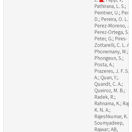
Pathirana, L. S.;
Peintner, U.; Pem
D.; Pereira, O. L.;
Perez-Moreno, J.
Perez-Ortega, S.;
Peter, G.; Pires-
Zottarelli, C. L. A.
Phonemany, M.;
Phongeun, S.;
Posta, A.;
Prazeres, J. F. S.
A.; Quan, Y.;
Quandt, C. A.;
Queiroz, M. B.;
Radek, R.;
Rahnama, K.; Raj,
K. N. A.;
Rajeshkumar, K. C
Soumyadeep,
Rajwar; AB,