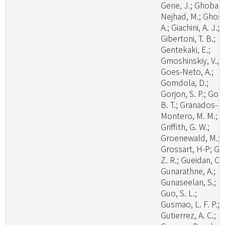
Gene, J.; Ghobad
Nejhad, M.; Ghosh
A.; Giachini, A. J.;
Gibertoni, T. B.;
Gentekaki, E.;
Gmoshinskiy, V., I
Goes-Neto, A.;
Gomdola, D.;
Gorjon, S. P.; Got
B. T.; Granados-
Montero, M. M.;
Griffith, G. W.;
Groenewald, M.;
Grossart, H-P; Gu
Z. R.; Gueidan, C.;
Gunarathne, A.;
Gunaseelan, S.;
Guo, S. L.;
Gusmao, L. F. P.;
Gutierrez, A. C.;