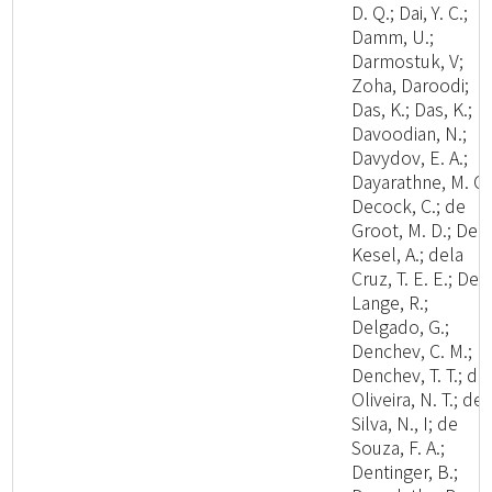
D. Q.; Dai, Y. C.;
Damm, U.;
Darmostuk, V;
Zoha, Daroodi;
Das, K.; Das, K.;
Davoodian, N.;
Davydov, E. A.;
Dayarathne, M. C.
Decock, C.; de
Groot, M. D.; De
Kesel, A.; dela
Cruz, T. E. E.; De
Lange, R.;
Delgado, G.;
Denchev, C. M.;
Denchev, T. T.; de
Oliveira, N. T.; de
Silva, N., I; de
Souza, F. A.;
Dentinger, B.;