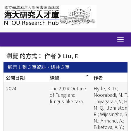
Skip
navigation
瀏覽 的方式： 作者
Liu, F.
顯示 1 到 5 筆資料，總共 5 筆
公開日期
標題
作者
2024
The 2024 Outline
Hyde, K. D.;
of Fungi and
Noorabadi, M. T.;
fungus-like taxa
Thiyagaraja, V; He
M. Q.; Johnston, 
R.; Wijesinghe, S.
N.; Armand, A.;
Biketova, A. Y.;