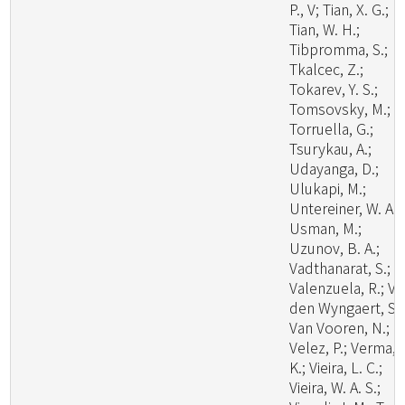
P., V; Tian, X. G.;
Tian, W. H.;
Tibpromma, S.;
Tkalcec, Z.;
Tokarev, Y. S.;
Tomsovsky, M.;
Torruella, G.;
Tsurykau, A.;
Udayanga, D.;
Ulukapi, M.;
Untereiner, W. A.;
Usman, M.;
Uzunov, B. A.;
Vadthanarat, S.;
Valenzuela, R.; V
den Wyngaert, S.;
Van Vooren, N.;
Velez, P.; Verma, 
K.; Vieira, L. C.;
Vieira, W. A. S.;