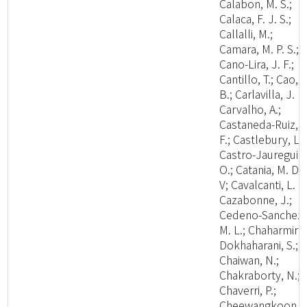
Calabon, M. S.;
Calaca, F. J. S.;
Callalli, M.;
Camara, M. P. S.;
Cano-Lira, J. F.;
Cantillo, T.; Cao,
B.; Carlavilla, J. R.
Carvalho, A.;
Castaneda-Ruiz, R
F.; Castlebury, L.;
Castro-Jauregui,
O.; Catania, M. D.,
V; Cavalcanti, L. H
Cazabonne, J.;
Cedeno-Sanchez,
M. L.; Chaharmiri-
Dokhaharani, S.;
Chaiwan, N.;
Chakraborty, N.;
Chaverri, P.;
Cheewangkoon,