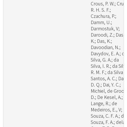
Crous, P. W.; Cruz
R. H. S. F.;
Czachura, P.;
Damm, U.;
Darmostuk, V;
Daroodi, Z.; Das,
K.; Das, K.;
Davoodian, N.;
Davydov, E. A.; d
Silva, G. A.; da
Silva, I. R.; da Silv
R. M. F.; da Silva
Santos, A. C.; Dai,
D. Q.; Dai, Y. C.;
Michiel, de Groot
D.; De Kesel, A.; 
Lange, R.; de
Medeiros, E., V; d
Souza, C. F. A.; de
Souza, F. A.; dela