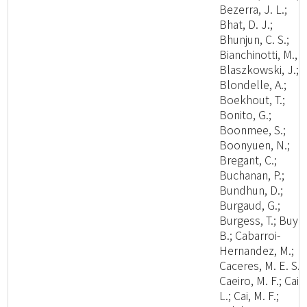
Bezerra, J. L.;
Bhat, D. J.;
Bhunjun, C. S.;
Bianchinotti, M., V
Blaszkowski, J.;
Blondelle, A.;
Boekhout, T.;
Bonito, G.;
Boonmee, S.;
Boonyuen, N.;
Bregant, C.;
Buchanan, P.;
Bundhun, D.;
Burgaud, G.;
Burgess, T.; Buyc
B.; Cabarroi-
Hernandez, M.;
Caceres, M. E. S.;
Caeiro, M. F.; Cai,
L.; Cai, M. F.;