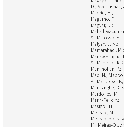
Madagammana, A
D.; Madhushan, A.
Madrid, H.;
Magurno, F.;
Magyar, D.;
Mahadevakumar,
S.; Malosso, E.;
Malysh, J. M.;
Mamarabadi, M.;
Manawasinghe, I.
S.; Manfrino, R. G.
Manimohan, P.;
Mao, N.; Mapook,
A.; Marchese, P.;
Marasinghe, D. S.;
Mardones, M.;
Marin-Felix, Y.;
Masigol, H.;
Mehrabi, M.;
Mehrabi-Koushki,
M.; Meiras-Ottoni,