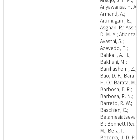
Ariyawansa, H. A.;
Armand, A.;
Arumugam, E.;
Asghari, R.; Assis,
D. M. A.; Atienza, V
Avasthi, S.;
Azevedo, E.;
Bahkali, A. H.;
Bakhshi, M.;
Banihashemi, Z.;
Bao, D. F.; Baral,
H. O.; Barata, M.;
Barbosa, F. R.;
Barbosa, R. N.;
Barreto, R. W.;
Baschien, C.;
Belamesiatseva, 
B.; Bennett Reuel
M.; Bera, I;
Bezerra, J. D. P.;