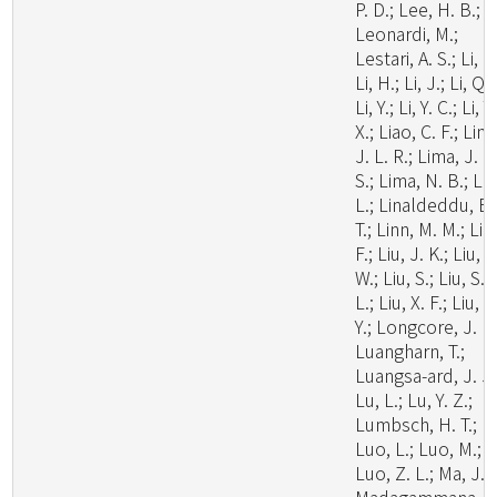
P. D.; Lee, H. B.;
Leonardi, M.;
Lestari, A. S.; Li, C.
Li, H.; Li, J.; Li, Q.;
Li, Y.; Li, Y. C.; Li, Y.
X.; Liao, C. F.; Lim
J. L. R.; Lima, J. M
S.; Lima, N. B.; Lin
L.; Linaldeddu, B.
T.; Linn, M. M.; Liu
F.; Liu, J. K.; Liu, J
W.; Liu, S.; Liu, S.
L.; Liu, X. F.; Liu, X
Y.; Longcore, J. E.
Luangharn, T.;
Luangsa-ard, J. J.
Lu, L.; Lu, Y. Z.;
Lumbsch, H. T.;
Luo, L.; Luo, M.;
Luo, Z. L.; Ma, J.;