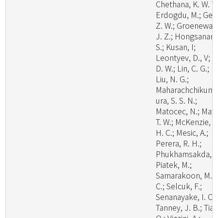
Chethana, K. W. T.
Erdogdu, M.; Ge,
Z. W.; Groenewal
J. Z.; Hongsanan,
S.; Kusan, I;
Leontyev, D., V; Li
D. W.; Lin, C. G.;
Liu, N. G.;
Maharachchikum
ura, S. S. N.;
Matocec, N.; May,
T. W.; McKenzie, E
H. C.; Mesic, A.;
Perera, R. H.;
Phukhamsakda, C
Piatek, M.;
Samarakoon, M.
C.; Selcuk, F.;
Senanayake, I. C.;
Tanney, J. B.; Tian