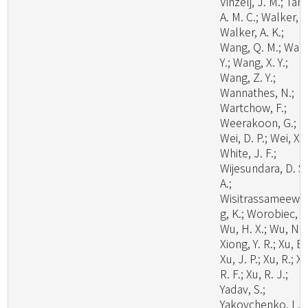
Vinzelj, J. M.; Tang
A. M. C.; Walker, A
Walker, A. K.;
Wang, Q. M.; Wan
Y.; Wang, X. Y.;
Wang, Z. Y.;
Wannathes, N.;
Wartchow, F.;
Weerakoon, G.;
Wei, D. P.; Wei, X.;
White, J. F.;
Wijesundara, D. S.
A.;
Wisitrassameewo
g, K.; Worobiec, G
Wu, H. X.; Wu, N.;
Xiong, Y. R.; Xu, B.
Xu, J. P.; Xu, R.; Xu
R. F.; Xu, R. J.;
Yadav, S.;
Yakovchenko, L.