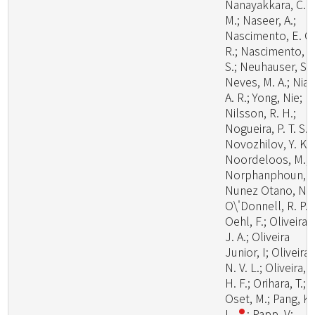
Nanayakkara, C.
M.; Naseer, A.;
Nascimento, E. C.
R.; Nascimento, S
S.; Neuhauser, S.;
Neves, M. A.; Niazi
A. R.; Yong, Nie;
Nilsson, R. H.;
Nogueira, P. T. S.;
Novozhilov, Y. K.;
Noordeloos, M.;
Norphanphoun, C
Nunez Otano, N.;
O\'Donnell, R. P.;
Oehl, F.; Oliveira,
J. A.; Oliveira
Junior, I; Oliveira,
N. V. L.; Oliveira, P
H. F.; Orihara, T.;
Oset, M.; Pang, K.
L.
; Papp, V;