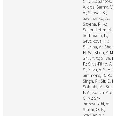
C. D. S.; Santos, L
A. dos; Sarma, V.
V.; Sarwar, S.;
Savchenko, A.;
Saxena, R. K.;
Schoutteten, N.;
Selbmann, L.;
Sevcikova, H.;
Sharma, A.; Shen,
H. W.; Shen, Y. M.;
Shu, Y. X.; Silva, H
F.; Silva-Filho, A. 
S.; Silva, V. S. H.;
Simmons, D. R.;
Singh, R.; Sir, E. B.
Sohrabi, M.; Souz
F. A.; Souza-Motta
C. M.; Sri-
indrasutdhi, V;
Sruthi, O. P.;
Stadler, M.;