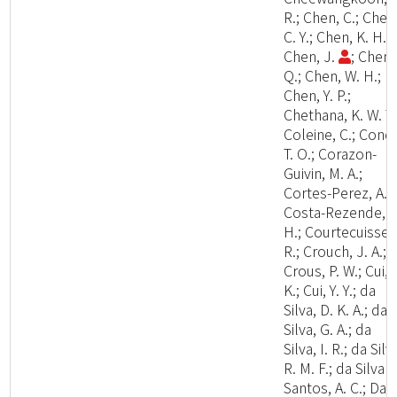
R.; Chen, C.; Chen
C. Y.; Chen, K. H.;
Chen, J.
; Chen,
Q.; Chen, W. H.;
Chen, Y. P.;
Chethana, K. W. T.
Coleine, C.; Cond
T. O.; Corazon-
Guivin, M. A.;
Cortes-Perez, A.;
Costa-Rezende, D
H.; Courtecuisse,
R.; Crouch, J. A.;
Crous, P. W.; Cui, 
K.; Cui, Y. Y.; da
Silva, D. K. A.; da
Silva, G. A.; da
Silva, I. R.; da Silv
R. M. F.; da Silva
Santos, A. C.; Dai,