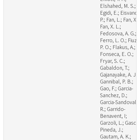
Elshahed, M. S.;
Egidi, E.; Eisvand,
P.; Fan, L.; Fan, X.;
Fan, X. L.;
Fedosova, A. G.;
Ferro, L. O.; Fiuza
P. O.; Flakus, A.;
Fonseca, E. O.;
Fryar, S. C.;
Gabaldon, T.;
Gajanayake, A. J.;
Gannibal, P. B.;
Gao, F.; Garcia-
Sanchez, D.;
Garcia-Sandoval,
R.; Garrido-
Benavent, I;
Garzoli, L.; Gasca
Pineda, J.;
Gautam, A. K.;