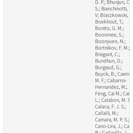
D. P.; Bhunjun, C.
S.; Bianchinotti, M
V; Blaszkowski, J.
Boekhout, T.;
Bonito, G. M.;
Boonmee, S.;
Boonyuen, N.;
Bortnikov, F. M.;
Bregant, C.;
Bundhun, D.;
Burgaud, G.;
Buyck, B.; Caeiro,
M. F.; Cabarroi-
Hernandez, M.;
Feng, Cai M.; Cai,
L.; Calabon, M. S.;
Calaca, F. J. S.;
Callalli, M.;
Camara, M. P. S.;
Cano-Lira, J.; Cao
B.; Carlavilla, J. R.