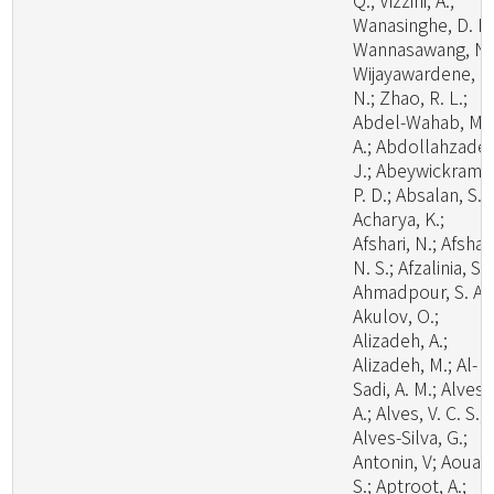
Q.; Vizzini, A.;
Wanasinghe, D. N.
Wannasawang, N.
Wijayawardene, N
N.; Zhao, R. L.;
Abdel-Wahab, M.
A.; Abdollahzadeh
J.; Abeywickrama
P. D.; Absalan, S.;
Acharya, K.;
Afshari, N.; Afshan
N. S.; Afzalinia, S.;
Ahmadpour, S. A.;
Akulov, O.;
Alizadeh, A.;
Alizadeh, M.; Al-
Sadi, A. M.; Alves,
A.; Alves, V. C. S.;
Alves-Silva, G.;
Antonin, V; Aouali
S.; Aptroot, A.;