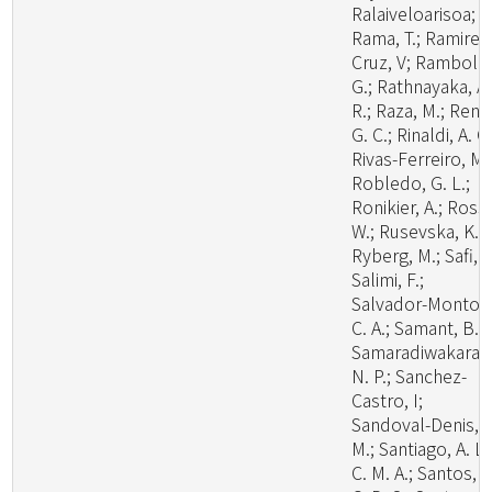
Ralaiveloarisoa;
Rama, T.; Ramirez
Cruz, V; Rambold
G.; Rathnayaka, A.
R.; Raza, M.; Ren,
G. C.; Rinaldi, A. C.
Rivas-Ferreiro, M.
Robledo, G. L.;
Ronikier, A.; Rossi
W.; Rusevska, K.;
Ryberg, M.; Safi, A
Salimi, F.;
Salvador-Montoy
C. A.; Samant, B.;
Samaradiwakara,
N. P.; Sanchez-
Castro, I;
Sandoval-Denis,
M.; Santiago, A. L.
C. M. A.; Santos, A