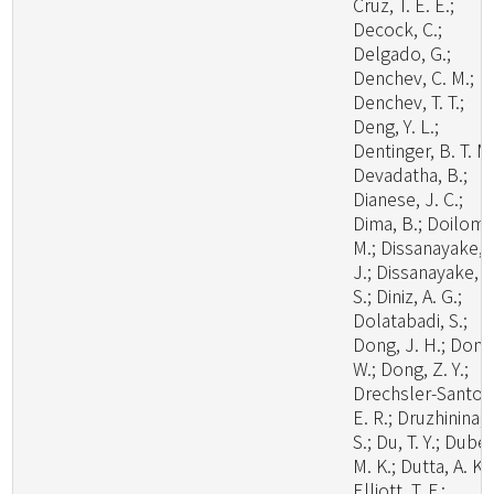
Cruz, T. E. E.;
Decock, C.;
Delgado, G.;
Denchev, C. M.;
Denchev, T. T.;
Deng, Y. L.;
Dentinger, B. T. M.
Devadatha, B.;
Dianese, J. C.;
Dima, B.; Doilom,
M.; Dissanayake, 
J.; Dissanayake, L
S.; Diniz, A. G.;
Dolatabadi, S.;
Dong, J. H.; Dong
W.; Dong, Z. Y.;
Drechsler-Santos
E. R.; Druzhinina, I
S.; Du, T. Y.; Dubey
M. K.; Dutta, A. K.;
Elliott, T. F.;