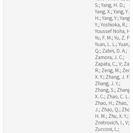
S.; Yang, H. D.;
Yang, X.; Yang, Y.
H.; Yang, Y.; Yang, 
Y.; Yoshioka, R.;
Youssef Noha, H.;
Yu, F. M.; Yu, Z. F.;
Yuan, L. L.; Yuan,
Q.; Zabin, D. A.;
Zamora, J. C.;
Zapata, C., V; Zare
R.; Zeng, M.; Zeng
X. Y.; Zhang, J. F.;
Zhang, J. Y.;
Zhang, S.; Zhang,
X. C.; Zhao, C. L.;
Zhao, H.; Zhao, H
J.; Zhao, Q.; Zhou
H. M.; Zhu, X. Y.;
Zmitrovich, I., V;
Zucconi, L.;