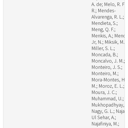
A. de; Melo, R. F.
R.; Mendes-
Alvarenga, R. L.;
Mendieta, S.;
Meng, Q. F.;
Menkis, A.; Menoll
Jr, N.; Miksik, M.;
Miller, S. L.;
Moncada, B.;
Moncalvo, J. M.;
Monteiro, J. S.;
Monteiro, M.;
Mora-Montes, H.
M.; Moroz, E. L.;
Moura, J. C.;
Muhammad, U.;
Mukhopadhyay, S
Nagy, G. L.; Naja
Ul Sehar, A.;
Najafiniya, M.;