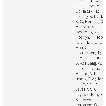
Guzman-Davalos,
L.; Haelewaters,
D.; Haituk, H.;
Halling, R. E.; He,
S. C.; Heredia, G.;
Hernandez-
Restrepo, M.;
Hosoya, T.; Hoog
S. D.; Horak, E.;
Hou, C. L.;
Houbraken, J.;
Htet, Z. H.; Huang
S. K.; Huang, W. J.
Hurdeal, V. G.;
Hustad, V. P.;
Inacio, C. A.; Janik
P.; Jayalal, R. G. U
Jayasiri, S. C.;
Jayawardena, R.
S.; Jeewon, R.;
Jeronimo, G. H.;