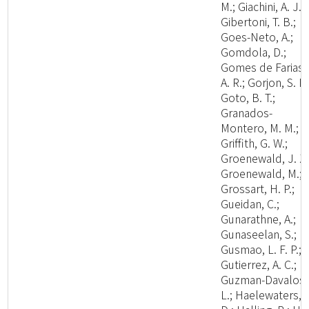
M.; Giachini, A. J.;
Gibertoni, T. B.;
Goes-Neto, A.;
Gomdola, D.;
Gomes de Farias,
A. R.; Gorjon, S. P.
Goto, B. T.;
Granados-
Montero, M. M.;
Griffith, G. W.;
Groenewald, J. Z.
Groenewald, M.;
Grossart, H. P.;
Gueidan, C.;
Gunarathne, A.;
Gunaseelan, S.;
Gusmao, L. F. P.;
Gutierrez, A. C.;
Guzman-Davalos,
L.; Haelewaters,