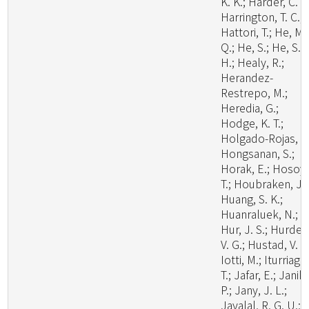
K. K.; Harder, C. B
Harrington, T. C.;
Hattori, T.; He, M.
Q.; He, S.; He, S.
H.; Healy, R.;
Herandez-
Restrepo, M.;
Heredia, G.;
Hodge, K. T.;
Holgado-Rojas, M
Hongsanan, S.;
Horak, E.; Hosoya
T.; Houbraken, J.;
Huang, S. K.;
Huanraluek, N.;
Hur, J. S.; Hurdea
V. G.; Hustad, V. P.
Iotti, M.; Iturriaga,
T.; Jafar, E.; Janik,
P.; Jany, J. L.;
Jayalal, R. G. U.;