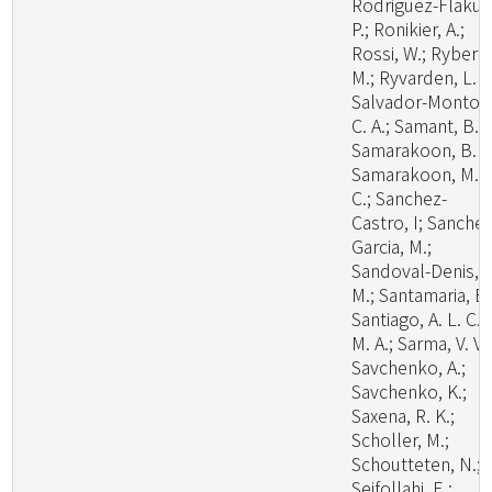
Rodriguez-Flakus
P.; Ronikier, A.;
Rossi, W.; Ryberg
M.; Ryvarden, L. R
Salvador-Montoy
C. A.; Samant, B.;
Samarakoon, B. C
Samarakoon, M.
C.; Sanchez-
Castro, I; Sanchez
Garcia, M.;
Sandoval-Denis,
M.; Santamaria, B.
Santiago, A. L. C.
M. A.; Sarma, V. V.;
Savchenko, A.;
Savchenko, K.;
Saxena, R. K.;
Scholler, M.;
Schoutteten, N.;
Seifollahi, E.;