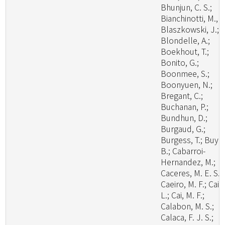
Bhunjun, C. S.;
Bianchinotti, M., V
Blaszkowski, J.;
Blondelle, A.;
Boekhout, T.;
Bonito, G.;
Boonmee, S.;
Boonyuen, N.;
Bregant, C.;
Buchanan, P.;
Bundhun, D.;
Burgaud, G.;
Burgess, T.; Buyc
B.; Cabarroi-
Hernandez, M.;
Caceres, M. E. S.;
Caeiro, M. F.; Cai,
L.; Cai, M. F.;
Calabon, M. S.;
Calaca, F. J. S.;