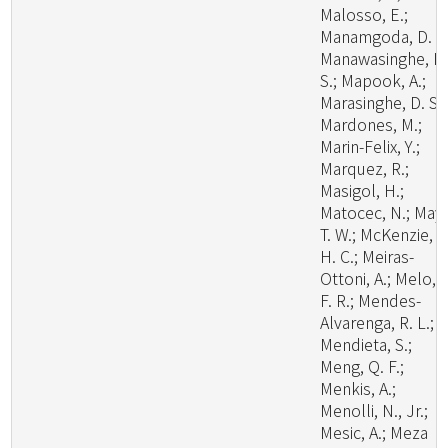
Malosso, E.;
Manamgoda, D. S.
Manawasinghe, I.
S.; Mapook, A.;
Marasinghe, D. S.;
Mardones, M.;
Marin-Felix, Y.;
Marquez, R.;
Masigol, H.;
Matocec, N.; May,
T. W.; McKenzie, E
H. C.; Meiras-
Ottoni, A.; Melo, R
F. R.; Mendes-
Alvarenga, R. L.;
Mendieta, S.;
Meng, Q. F.;
Menkis, A.;
Menolli, N., Jr.;
Mesic, A.; Meza