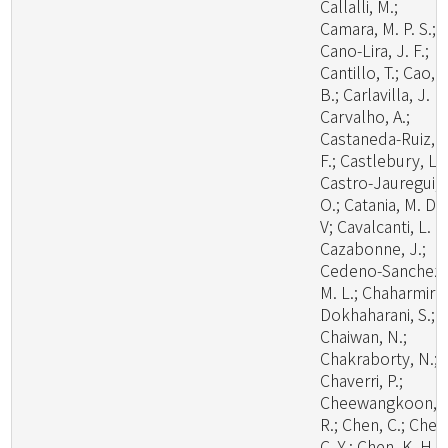
Callalli, M.;
Camara, M. P. S.;
Cano-Lira, J. F.;
Cantillo, T.; Cao,
B.; Carlavilla, J. R.
Carvalho, A.;
Castaneda-Ruiz, R
F.; Castlebury, L.;
Castro-Jauregui,
O.; Catania, M. D.,
V; Cavalcanti, L. H
Cazabonne, J.;
Cedeno-Sanchez,
M. L.; Chaharmiri-
Dokhaharani, S.;
Chaiwan, N.;
Chakraborty, N.;
Chaverri, P.;
Cheewangkoon,
R.; Chen, C.; Chen
C. Y.; Chen, K. H.;