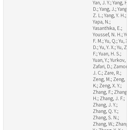
Yan, J. Y.; Yang, H.
D.; Yang, J.; Yang,
Z. L.; Yang, Y. H.;
Yapa, N.;
Yasanthika, E.;
Youssef, N. H.; Yu,
F. M.; Yu, Q.; Yu, X.
D.; Yu, Y. X.; Yu, Z.
F.; Yuan, H. S.;
Yuan, Y.; Yurkov, A.
Zafari, D.; Zamora
J. C.; Zare, R.;
Zeng, M.; Zeng, N
K.; Zeng, X. Y.;
Zhang, F.; Zhang,
H.; Zhang, J. F.;
Zhang, J. Y.;
Zhang, Q. Y.;
Zhang, S. N.;
Zhang, W.; Zhang,