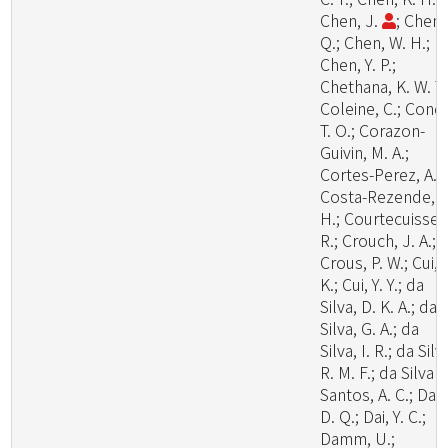
Chen, J.
; Chen,
Q.; Chen, W. H.;
Chen, Y. P.;
Chethana, K. W. T.
Coleine, C.; Cond
T. O.; Corazon-
Guivin, M. A.;
Cortes-Perez, A.;
Costa-Rezende, D
H.; Courtecuisse,
R.; Crouch, J. A.;
Crous, P. W.; Cui, 
K.; Cui, Y. Y.; da
Silva, D. K. A.; da
Silva, G. A.; da
Silva, I. R.; da Silv
R. M. F.; da Silva
Santos, A. C.; Dai,
D. Q.; Dai, Y. C.;
Damm, U.;