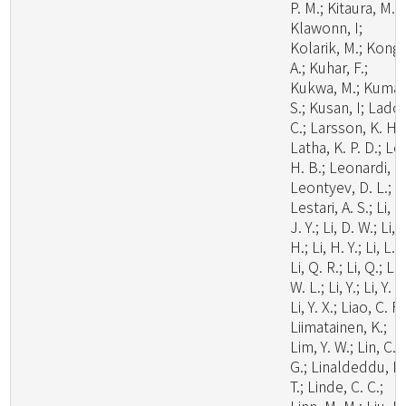
P. M.; Kitaura, M. J
Klawonn, I;
Kolarik, M.; Kong,
A.; Kuhar, F.;
Kukwa, M.; Kumar
S.; Kusan, I; Lado,
C.; Larsson, K. H.;
Latha, K. P. D.; Le
H. B.; Leonardi, M
Leontyev, D. L.;
Lestari, A. S.; Li, C
J. Y.; Li, D. W.; Li,
H.; Li, H. Y.; Li, L.;
Li, Q. R.; Li, Q.; Li,
W. L.; Li, Y.; Li, Y. C
Li, Y. X.; Liao, C. F.
Liimatainen, K.;
Lim, Y. W.; Lin, C.
G.; Linaldeddu, B
T.; Linde, C. C.;