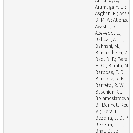
Armand, A.;
Arumugam, E.;
Asghari, R.; Assis,
D. M. A.; Atienza, V
Avasthi, S.;
Azevedo, E.;
Bahkali, A. H.;
Bakhshi, M.;
Banihashemi, Z.;
Bao, D. F.; Baral,
H. O.; Barata, M.;
Barbosa, F. R.;
Barbosa, R. N.;
Barreto, R. W.;
Baschien, C.;
Belamesiatseva, 
B.; Bennett Reuel
M.; Bera, I;
Bezerra, J. D. P.;
Bezerra, J. L.;
Bhat, D. J.;