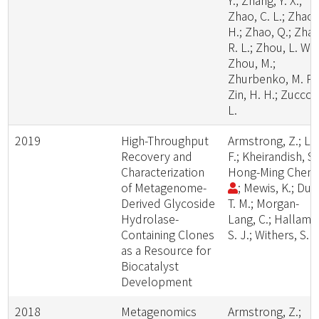
Y.; Zhang, Y. X.;
Zhao, C. L.; Zhao,
H.; Zhao, Q.; Zhao
R. L.; Zhou, L. W.;
Zhou, M.;
Zhurbenko, M. P.;
Zin, H. H.; Zuccon
L.
2019
High-Throughput
Armstrong, Z.; Liu
Recovery and
F.; Kheirandish, S.
Characterization
Hong-Ming Chen
of Metagenome-
; Mewis, K.; Duo
Derived Glycoside
T. M.; Morgan-
Hydrolase-
Lang, C.; Hallam,
Containing Clones
S. J.; Withers, S. G
as a Resource for
Biocatalyst
Development
2018
Metagenomics
Armstrong, Z.;