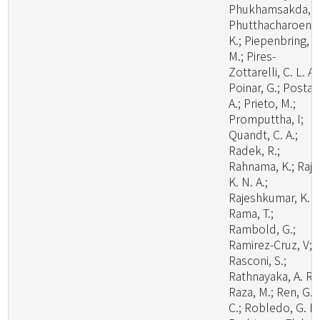
Phukhamsakda, C
Phutthacharoen,
K.; Piepenbring,
M.; Pires-
Zottarelli, C. L. A.
Poinar, G.; Posta,
A.; Prieto, M.;
Promputtha, I;
Quandt, C. A.;
Radek, R.;
Rahnama, K.; Raj,
K. N. A.;
Rajeshkumar, K. C
Rama, T.;
Rambold, G.;
Ramirez-Cruz, V;
Rasconi, S.;
Rathnayaka, A. R.;
Raza, M.; Ren, G.
C.; Robledo, G. L.