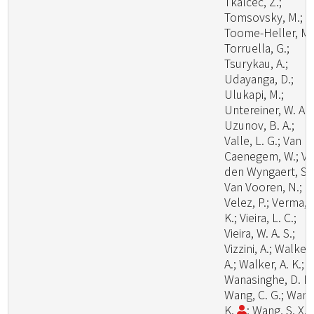
Tkalcec, Z.;
Tomsovsky, M.;
Toome-Heller, M.
Torruella, G.;
Tsurykau, A.;
Udayanga, D.;
Ulukapi, M.;
Untereiner, W. A.;
Uzunov, B. A.;
Valle, L. G.; Van
Caenegem, W.; V
den Wyngaert, S.;
Van Vooren, N.;
Velez, P.; Verma, 
K.; Vieira, L. C.;
Vieira, W. A. S.;
Vizzini, A.; Walker,
A.; Walker, A. K.;
Wanasinghe, D. N.
Wang, C. G.; Wang
K.
; Wang, S. X.;