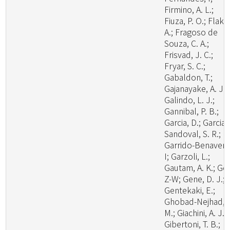
Firmino, A. L.;
Fiuza, P. O.; Flaku
A.; Fragoso de
Souza, C. A.;
Frisvad, J. C.;
Fryar, S. C.;
Gabaldon, T.;
Gajanayake, A. J.;
Galindo, L. J.;
Gannibal, P. B.;
Garcia, D.; Garcia-
Sandoval, S. R.;
Garrido-Benavent
I; Garzoli, L.;
Gautam, A. K.; Ge,
Z-W; Gene, D. J.;
Gentekaki, E.;
Ghobad-Nejhad,
M.; Giachini, A. J.;
Gibertoni, T. B.;