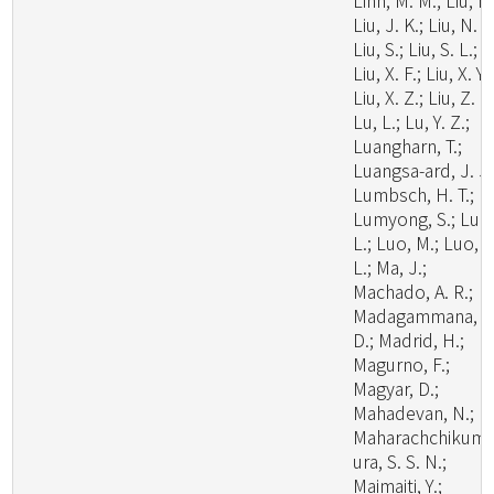
Linn, M. M.; Liu, F.
Liu, J. K.; Liu, N. G
Liu, S.; Liu, S. L.;
Liu, X. F.; Liu, X. Y.;
Liu, X. Z.; Liu, Z. B
Lu, L.; Lu, Y. Z.;
Luangharn, T.;
Luangsa-ard, J. J.
Lumbsch, H. T.;
Lumyong, S.; Luo
L.; Luo, M.; Luo, Z
L.; Ma, J.;
Machado, A. R.;
Madagammana, A
D.; Madrid, H.;
Magurno, F.;
Magyar, D.;
Mahadevan, N.;
Maharachchikum
ura, S. S. N.;
Maimaiti, Y.;