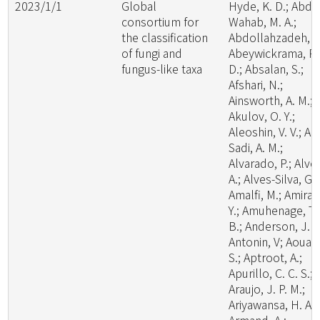
2023/1/1
Global
Hyde, K. D.; Abde
consortium for
Wahab, M. A.;
the classification
Abdollahzadeh, J.
of fungi and
Abeywickrama, P.
fungus-like taxa
D.; Absalan, S.;
Afshari, N.;
Ainsworth, A. M.;
Akulov, O. Y.;
Aleoshin, V. V.; Al-
Sadi, A. M.;
Alvarado, P.; Alve
A.; Alves-Silva, G.;
Amalfi, M.; Amira,
Y.; Amuhenage, T.
B.; Anderson, J. L
Antonin, V; Aouali
S.; Aptroot, A.;
Apurillo, C. C. S.;
Araujo, J. P. M.;
Ariyawansa, H. A.;