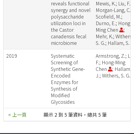
reveals functional
Mewis, K.; Liu, F.;
synergy and novel
Morgan-Lang, C.;
polysaccharide
Scofield, M.;
utilization loci in
Durno, E.; Hong-
the Castor
Ming Chen
;
canadensis fecal
Mehr, K.; Withers,
microbiome
S. G.; Hallam, S. J
2019
Systematic
Armstrong, Z.; Liu
Screening of
F.; Hong-Ming
Synthetic Gene-
Chen
; Hallam, 
Encoded
J.; Withers, S. G.
Enzymes for
Synthesis of
Modified
Glycosides
< 上一頁
顯示 2 到 5 筆資料，總共 5 筆