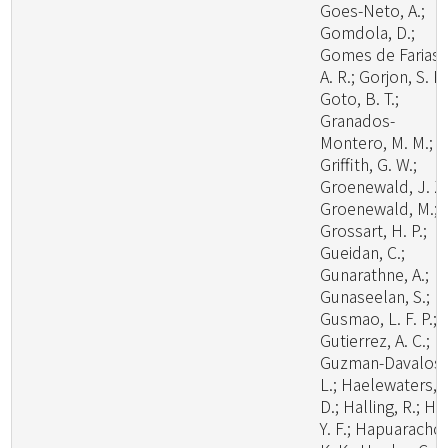
Goes-Neto, A.;
Gomdola, D.;
Gomes de Farias,
A. R.; Gorjon, S. P.
Goto, B. T.;
Granados-
Montero, M. M.;
Griffith, G. W.;
Groenewald, J. Z.
Groenewald, M.;
Grossart, H. P.;
Gueidan, C.;
Gunarathne, A.;
Gunaseelan, S.;
Gusmao, L. F. P.;
Gutierrez, A. C.;
Guzman-Davalos,
L.; Haelewaters,
D.; Halling, R.; Ha
Y. F.; Hapuarachch