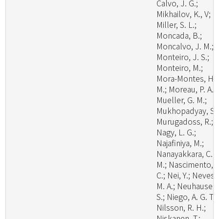
Calvo, J. G.;
Mikhailov, K., V;
Miller, S. L.;
Moncada, B.;
Moncalvo, J. M.;
Monteiro, J. S.;
Monteiro, M.;
Mora-Montes, H.
M.; Moreau, P. A.;
Mueller, G. M.;
Mukhopadyay, S.;
Murugadoss, R.;
Nagy, L. G.;
Najafiniya, M.;
Nanayakkara, C.
M.; Nascimento, C
C.; Nei, Y.; Neves,
M. A.; Neuhauser,
S.; Niego, A. G. T.;
Nilsson, R. H.;
Niskanen, T.;