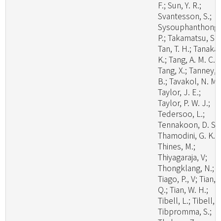
F.; Sun, Y. R.;
Svantesson, S.;
Sysouphanthong,
P.; Takamatsu, S.;
Tan, T. H.; Tanaka,
K.; Tang, A. M. C.;
Tang, X.; Tanney, 
B.; Tavakol, N. M.
Taylor, J. E.;
Taylor, P. W. J.;
Tedersoo, L.;
Tennakoon, D. S.;
Thamodini, G. K.;
Thines, M.;
Thiyagaraja, V;
Thongklang, N.;
Tiago, P., V; Tian,
Q.; Tian, W. H.;
Tibell, L.; Tibell, S
Tibpromma, S.;