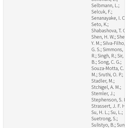
Selbmann, L.;
Selcuk, F.;
Senanayake, I. C.;
Seto, K.;
Shabashova, T. G.
Shen, H. W.; Shen
Y. M.; Silva-Filho, 
G. S.; Simmons, D
R.; Singh, R.; Sir, E
B.; Song, C. G.;
Souza-Motta, C.
M.; Sruthi, O. P.;
Stadler, M.;
Stchigel, A. M.;
Stemler, J.;
Stephenson, S. L.
Strassert, J. F. H.;
Su, H. L.; Su, L.;
Suetrong, S.;
Sulistyo, B.; Sun, 