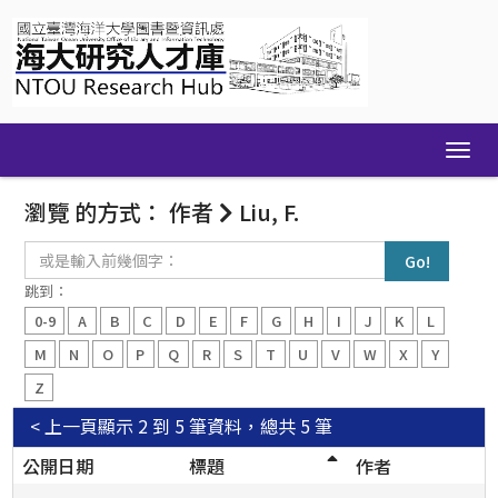
Skip
navigation
瀏覽 的方式： 作者
Liu, F.
或
是
輸
跳到：
入
0-9
A
B
C
D
E
F
G
H
I
J
K
L
前
幾
M
N
O
P
Q
R
S
T
U
V
W
X
Y
個
Z
字：
< 上一頁
顯示 2 到 5 筆資料，總共 5 筆
公開日期
標題
作者