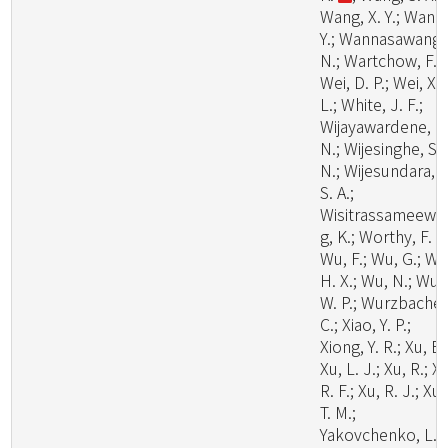
Wang, X. Y.; Wang
Y.; Wannasawang,
N.; Wartchow, F.;
Wei, D. P.; Wei, X.
L.; White, J. F.;
Wijayawardene, N
N.; Wijesinghe, S.
N.; Wijesundara, D
S. A.;
Wisitrassameewo
g, K.; Worthy, F. R.
Wu, F.; Wu, G.; Wu
H. X.; Wu, N.; Wu,
W. P.; Wurzbacher
C.; Xiao, Y. P.;
Xiong, Y. R.; Xu, B.
Xu, L. J.; Xu, R.; X
R. F.; Xu, R. J.; Xu,
T. M.;
Yakovchenko, L.;