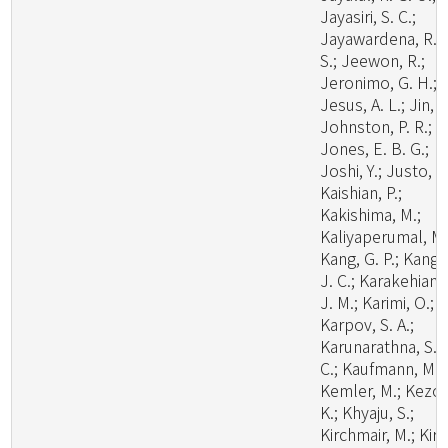
Jayasiri, S. C.;
Jayawardena, R.
S.; Jeewon, R.;
Jeronimo, G. H.;
Jesus, A. L.; Jin, J
Johnston, P. R.;
Jones, E. B. G.;
Joshi, Y.; Justo, A.
Kaishian, P.;
Kakishima, M.;
Kaliyaperumal, M.
Kang, G. P.; Kang,
J. C.; Karakehian,
J. M.; Karimi, O.;
Karpov, S. A.;
Karunarathna, S.
C.; Kaufmann, M.;
Kemler, M.; Kezo,
K.; Khyaju, S.;
Kirchmair, M.; Kirk