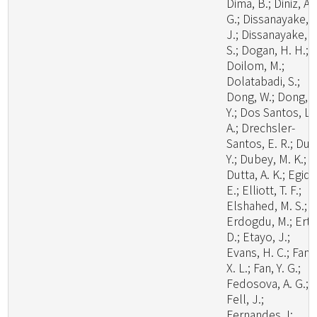
Dima, B.; Diniz, A.
G.; Dissanayake, A
J.; Dissanayake, L
S.; Dogan, H. H.;
Doilom, M.;
Dolatabadi, S.;
Dong, W.; Dong, Z
Y.; Dos Santos, L.
A.; Drechsler-
Santos, E. R.; Du, 
Y.; Dubey, M. K.;
Dutta, A. K.; Egidi,
E.; Elliott, T. F.;
Elshahed, M. S.;
Erdogdu, M.; Ertz
D.; Etayo, J.;
Evans, H. C.; Fan,
X. L.; Fan, Y. G.;
Fedosova, A. G.;
Fell, J.;
Fernandes, I;