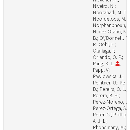
Niveiro, N.;
Noorabadi, M. T.;
Noordeloos, M. E
Norphanphoun, C
Nunez Otano, N.
B.; O\'Donnell, R.
P.; Oehl, F.;
Olariaga, I;
Orlando, O. P.;
Pang, K. L.
;
Papp, V;
Pawlowska, J.;
Peintner, U.; Pem
D.; Pereira, O. L.;
Perera, R. H.;
Perez-Moreno, J.
Perez-Ortega, S.;
Peter, G.; Phillips,
A. J. L.;
Phonemany, M.;