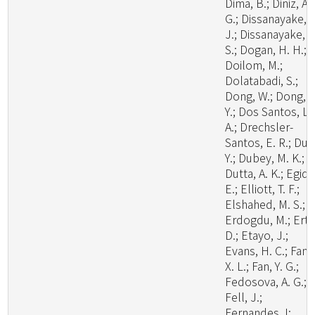
Dima, B.; Diniz, A.
G.; Dissanayake, A
J.; Dissanayake, L
S.; Dogan, H. H.;
Doilom, M.;
Dolatabadi, S.;
Dong, W.; Dong, Z
Y.; Dos Santos, L.
A.; Drechsler-
Santos, E. R.; Du, 
Y.; Dubey, M. K.;
Dutta, A. K.; Egidi,
E.; Elliott, T. F.;
Elshahed, M. S.;
Erdogdu, M.; Ertz
D.; Etayo, J.;
Evans, H. C.; Fan,
X. L.; Fan, Y. G.;
Fedosova, A. G.;
Fell, J.;
Fernandes, I;