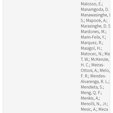
Malosso, E.;
Manamgoda, D. S.
Manawasinghe, I.
S.; Mapook, A.;
Marasinghe, D. S.;
Mardones, M.;
Marin-Felix, Y.;
Marquez, R.;
Masigol, H.;
Matocec, N.; May,
T. W.; McKenzie, E
H. C.; Meiras-
Ottoni, A.; Melo, R
F. R.; Mendes-
Alvarenga, R. L.;
Mendieta, S.;
Meng, Q. F.;
Menkis, A.;
Menolli, N., Jr.;
Mesic, A.; Meza