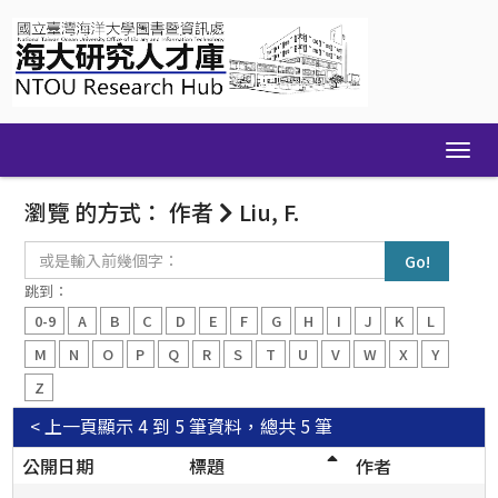
Skip
navigation
瀏覽 的方式： 作者
Liu, F.
或
是
輸
跳到：
入
0-9
A
B
C
D
E
F
G
H
I
J
K
L
前
幾
M
N
O
P
Q
R
S
T
U
V
W
X
Y
個
Z
字：
< 上一頁
顯示 4 到 5 筆資料，總共 5 筆
公開日期
標題
作者