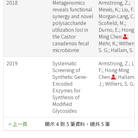
2018
Metagenomics
Armstrong, Z.;
reveals functional
Mewis, K.; Liu, F.;
synergy and novel
Morgan-Lang, C.;
polysaccharide
Scofield, M.;
utilization loci in
Durno, E.; Hong-
the Castor
Ming Chen
;
canadensis fecal
Mehr, K.; Withers,
microbiome
S. G.; Hallam, S. J
2019
Systematic
Armstrong, Z.; Liu
Screening of
F.; Hong-Ming
Synthetic Gene-
Chen
; Hallam, 
Encoded
J.; Withers, S. G.
Enzymes for
Synthesis of
Modified
Glycosides
< 上一頁
顯示 4 到 5 筆資料，總共 5 筆