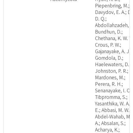
Piepenbring, M.;
Davydov, E. A.; Da
D. Q.;
Abdollahzadeh, J.
Bundhun, D.;
Chethana, K. W. T.
Crous, P. W.;
Gajanayake, A. J.;
Gomdola, D.;
Haelewaters, D.;
Johnston, P. R.;
Mardones, M.;
Perera, R. H.;
Senanayake, I. C.;
Tibpromma, S.;
Yasanthika, W. A.
E.; Abbasi, M. W.;
Abdel-Wahab, M.
A.; Absalan, S.;
Acharya, K.;