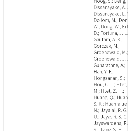
Hoog, S.; Deng, W
Dissanayake, A. J.
Dissanayake, L. S.
Doilom, M.; Dong
W.; Dong, W.; Ertz
D.; Fortuna, J. L.;
Gautam, A. K.;
Gorczak, M.;
Groenewald, M.;
Groenewald, J. Z.
Gunarathne, A.;
Han, Y. F.;
Hongsanan, S.;
Hou, C. L.; Htet, Y
M.; Htet, Z. H.;
Huang, Q.; Huang
S. K.; Huanraluek,
N.; Jayalal, R. G.
U.; Jayasiri, S. C.;
Jayawardena, R.
S.; Jiang, S. H.;