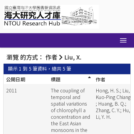
Skip
navigation
瀏覽 的方式： 作者
Liu, X.
顯示 1 到 5 筆資料，總共 5 筆
公開日期
標題
作者
2011
The coupling of
Hong, H. S.; Liu, X
temporal and
Kuo-Ping Chiang
spatial variations
; Huang, B. Q.;
of chlorophyll a
Zhang, C. Y.; Hu, J
concentration and
Li, Y. H.
the East Asian
monsoons in the