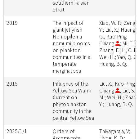
southern Taiwan
Strait
2019
The impact of
Xiao, W. P.; Zeng,
giant jellyfish
Y.; Liu, X.; Huang, 
Nemopilema
G.; Kuo-Ping
nomurai blooms
Chiang
; Mi, T. Z.
on plankton
Zhang, F.; Li, C. L.
communities in a
Wei, H.; Yao, Q. Z.
temperate
Huang, B. Q.
marginal sea
2015
Influence of the
Liu, X.; Kuo-Ping
Yellow Sea Warm
Chiang
; Liu, S.
Current on
M.; Wei, H.; Zhao,
phytoplankton
Y.; Huang, B. Q.
community in the
central Yellow Sea
2025/1/1
Orders of
Thiyagaraja, V;
Ascomycota
Hyde, K. D.;