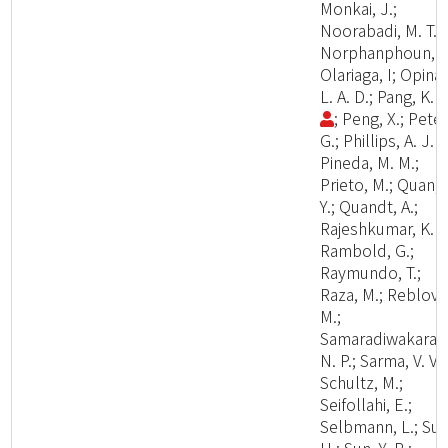
Monkai, J.;
Noorabadi, M. T.;
Norphanphoun, C
Olariaga, I; Opina,
L. A. D.; Pang, K. 
; Peng, X.; Peter
G.; Phillips, A. J. L
Pineda, M. M.;
Prieto, M.; Quan,
Y.; Quandt, A.;
Rajeshkumar, K. C
Rambold, G.;
Raymundo, T.;
Raza, M.; Reblova
M.;
Samaradiwakara,
N. P.; Sarma, V. V.;
Schultz, M.;
Seifollahi, E.;
Selbmann, L.; Su,