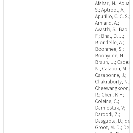
Afshari, N.; Aouali
S.; Aptroot, A.;
Apurillo, C. C. S.;
Armand, A.;
Avasthi, S.; Bao, D
F.; Bhat, D. J.;
Blondelle, A.;
Boonmee, S.;
Boonyuen, N.;
Braun, U.; Cadez,
N.; Calabon, M. S.
Cazabonne, J.;
Chakraborty, N.;
Cheewangkoon,
R.; Chen, K-H;
Coleine, C.;
Darmostuk, V;
Daroodi, Z.;
Dasgupta, D.; de
Groot, M. D.; De