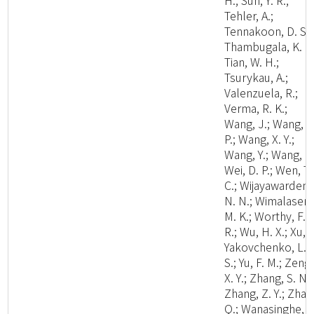
H.; Sun, Y. R.;
Tehler, A.;
Tennakoon, D. S.;
Thambugala, K. M
Tian, W. H.;
Tsurykau, A.;
Valenzuela, R.;
Verma, R. K.;
Wang, J.; Wang, W
P.; Wang, X. Y.;
Wang, Y.; Wang, Z.
Wei, D. P.; Wen, T.
C.; Wijayawardene
N. N.; Wimalasena
M. K.; Worthy, F.
R.; Wu, H. X.; Xu, L
Yakovchenko, L.
S.; Yu, F. M.; Zeng,
X. Y.; Zhang, S. N.;
Zhang, Z. Y.; Zhao
Q.; Wanasinghe, D