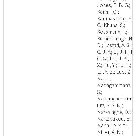
Jones, E. B. G.;
Karimi, O.;
Karunarathna, S.
C.; Khuna, S.;
Kossmann, T.;
Kularathnage, N.
D.; Lestari, A. S.; L
C. J. Y.; Li, J. F.; Li
C. G.; Liu, J. K.; Li
X.; Liu, Y.; Lu, L.;
Lu, Y. Z.; Luo, Z. L
Ma, J.;
Madagammana, A
S.;
Maharachchikum
ura, S. S. N.;
Marasinghe, D. S.;
Martzoukou, E.;
Marin-Felix, Y.;
Miller, A. N.;