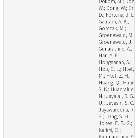
Doilom, M.; Dong
W.; Dong, W.; Ertz
D.; Fortuna, J. L.;
Gautam, A. K.;
Gorczak, M.;
Groenewald, M.;
Groenewald, J. Z.
Gunarathne, A.;
Han, Y. F.;
Hongsanan, S.;
Hou, C. L.; Htet, Y
M.; Htet, Z. H.;
Huang, Q.; Huang
S. K.; Huanraluek,
N.; Jayalal, R. G.
U.; Jayasiri, S. C.;
Jayawardena, R.
S.; Jiang, S. H.;
Jones, E. B. G.;
Karimi, O.;
Karunarathna, S.