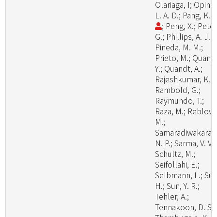
Olariaga, I; Opina,
L. A. D.; Pang, K. 
; Peng, X.; Peter
G.; Phillips, A. J. L
Pineda, M. M.;
Prieto, M.; Quan,
Y.; Quandt, A.;
Rajeshkumar, K. C
Rambold, G.;
Raymundo, T.;
Raza, M.; Reblova
M.;
Samaradiwakara,
N. P.; Sarma, V. V.;
Schultz, M.;
Seifollahi, E.;
Selbmann, L.; Su,
H.; Sun, Y. R.;
Tehler, A.;
Tennakoon, D. S.;