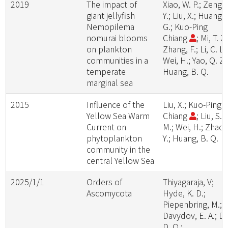
2019
The impact of
Xiao, W. P.; Zeng,
giant jellyfish
Y.; Liu, X.; Huang, 
Nemopilema
G.; Kuo-Ping
nomurai blooms
Chiang
; Mi, T. Z.
on plankton
Zhang, F.; Li, C. L.
communities in a
Wei, H.; Yao, Q. Z.
temperate
Huang, B. Q.
marginal sea
2015
Influence of the
Liu, X.; Kuo-Ping
Yellow Sea Warm
Chiang
; Liu, S.
Current on
M.; Wei, H.; Zhao,
phytoplankton
Y.; Huang, B. Q.
community in the
central Yellow Sea
2025/1/1
Orders of
Thiyagaraja, V;
Ascomycota
Hyde, K. D.;
Piepenbring, M.;
Davydov, E. A.; Da
D. Q.;