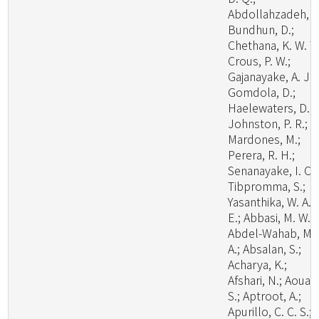
Abdollahzadeh, J.
Bundhun, D.;
Chethana, K. W. T.
Crous, P. W.;
Gajanayake, A. J.;
Gomdola, D.;
Haelewaters, D.;
Johnston, P. R.;
Mardones, M.;
Perera, R. H.;
Senanayake, I. C.;
Tibpromma, S.;
Yasanthika, W. A.
E.; Abbasi, M. W.;
Abdel-Wahab, M.
A.; Absalan, S.;
Acharya, K.;
Afshari, N.; Aouali
S.; Aptroot, A.;
Apurillo, C. C. S.;