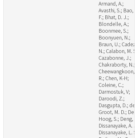
Armand, A.;
Avasthi, S.; Bao, D
F.; Bhat, D. J.;
Blondelle, A.;
Boonmee, S.;
Boonyuen, N.;
Braun, U.; Cadez,
N.; Calabon, M. S.
Cazabonne, J.;
Chakraborty, N.;
Cheewangkoon,
R.; Chen, K-H;
Coleine, C.;
Darmostuk, V;
Daroodi, Z.;
Dasgupta, D.; de
Groot, M. D.; De
Hoog, S.; Deng, W
Dissanayake, A. J.
Dissanayake, L. S.