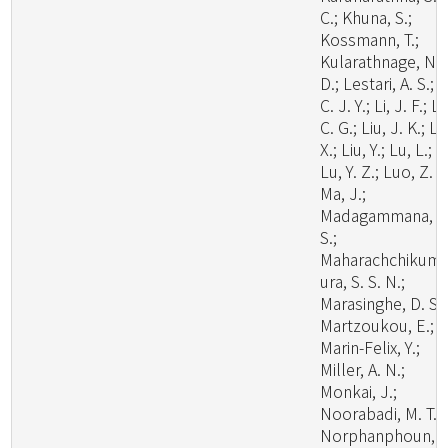
C.; Khuna, S.;
Kossmann, T.;
Kularathnage, N.
D.; Lestari, A. S.; L
C. J. Y.; Li, J. F.; Li
C. G.; Liu, J. K.; Li
X.; Liu, Y.; Lu, L.;
Lu, Y. Z.; Luo, Z. L
Ma, J.;
Madagammana, A
S.;
Maharachchikum
ura, S. S. N.;
Marasinghe, D. S.;
Martzoukou, E.;
Marin-Felix, Y.;
Miller, A. N.;
Monkai, J.;
Noorabadi, M. T.;
Norphanphoun, C