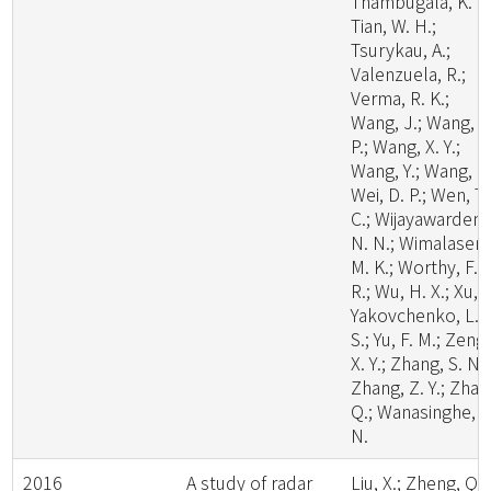
Thambugala, K. M
Tian, W. H.;
Tsurykau, A.;
Valenzuela, R.;
Verma, R. K.;
Wang, J.; Wang, W
P.; Wang, X. Y.;
Wang, Y.; Wang, Z.
Wei, D. P.; Wen, T.
C.; Wijayawardene
N. N.; Wimalasena
M. K.; Worthy, F.
R.; Wu, H. X.; Xu, L
Yakovchenko, L.
S.; Yu, F. M.; Zeng,
X. Y.; Zhang, S. N.;
Zhang, Z. Y.; Zhao
Q.; Wanasinghe, D
N.
2016
A study of radar
Liu, X.; Zheng, Q.