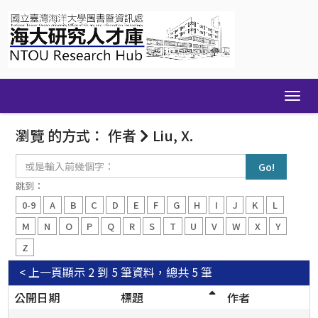
Skip
navigation
瀏覽 的方式： 作者
Liu, X.
或
是
輸
跳到：
入
0-9
A
B
C
D
E
F
G
H
I
J
K
L
前
幾
M
N
O
P
Q
R
S
T
U
V
W
X
Y
個
Z
字：
< 上一頁
顯示 2 到 5 筆資料，總共 5 筆
公開日期
標題
作者