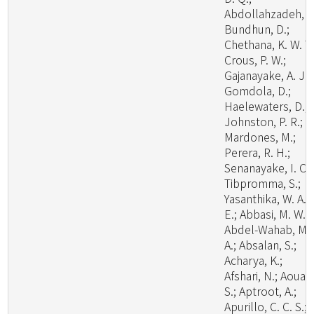
Abdollahzadeh, J.
Bundhun, D.;
Chethana, K. W. T.
Crous, P. W.;
Gajanayake, A. J.;
Gomdola, D.;
Haelewaters, D.;
Johnston, P. R.;
Mardones, M.;
Perera, R. H.;
Senanayake, I. C.;
Tibpromma, S.;
Yasanthika, W. A.
E.; Abbasi, M. W.;
Abdel-Wahab, M.
A.; Absalan, S.;
Acharya, K.;
Afshari, N.; Aouali
S.; Aptroot, A.;
Apurillo, C. C. S.;