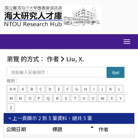
Skip
navigation
瀏覽 的方式： 作者
Liu, X.
或
是
輸
跳到：
入
0-9
A
B
C
D
E
F
G
H
I
J
K
L
前
幾
M
N
O
P
Q
R
S
T
U
V
W
X
Y
個
Z
字：
< 上一頁
顯示 2 到 5 筆資料，總共 5 筆
公開日期
標題
作者