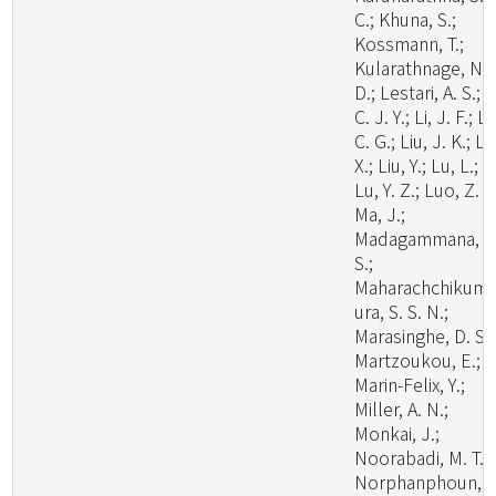
C.; Khuna, S.;
Kossmann, T.;
Kularathnage, N.
D.; Lestari, A. S.; L
C. J. Y.; Li, J. F.; Li
C. G.; Liu, J. K.; Li
X.; Liu, Y.; Lu, L.;
Lu, Y. Z.; Luo, Z. L
Ma, J.;
Madagammana, A
S.;
Maharachchikum
ura, S. S. N.;
Marasinghe, D. S.;
Martzoukou, E.;
Marin-Felix, Y.;
Miller, A. N.;
Monkai, J.;
Noorabadi, M. T.;
Norphanphoun, C