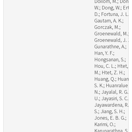
Doilom, M.; Dong
W.; Dong, W.; Ertz
D.; Fortuna, J. L.;
Gautam, A. K.;
Gorczak, M.;
Groenewald, M.;
Groenewald, J. Z.
Gunarathne, A.;
Han, Y. F.;
Hongsanan, S.;
Hou, C. L.; Htet, Y
M.; Htet, Z. H.;
Huang, Q.; Huang
S. K.; Huanraluek,
N.; Jayalal, R. G.
U.; Jayasiri, S. C.;
Jayawardena, R.
S.; Jiang, S. H.;
Jones, E. B. G.;
Karimi, O.;
Karunarathna, S.