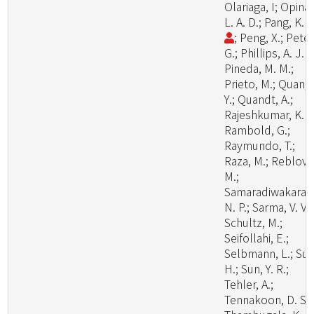
Olariaga, I; Opina,
L. A. D.; Pang, K. 
; Peng, X.; Peter
G.; Phillips, A. J. L
Pineda, M. M.;
Prieto, M.; Quan,
Y.; Quandt, A.;
Rajeshkumar, K. C
Rambold, G.;
Raymundo, T.;
Raza, M.; Reblova
M.;
Samaradiwakara,
N. P.; Sarma, V. V.;
Schultz, M.;
Seifollahi, E.;
Selbmann, L.; Su,
H.; Sun, Y. R.;
Tehler, A.;
Tennakoon, D. S.;