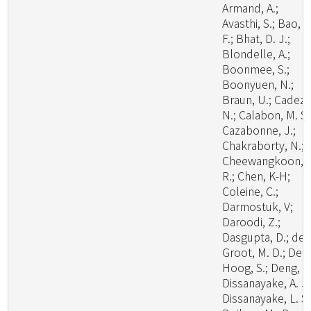
Armand, A.;
Avasthi, S.; Bao, D
F.; Bhat, D. J.;
Blondelle, A.;
Boonmee, S.;
Boonyuen, N.;
Braun, U.; Cadez,
N.; Calabon, M. S.
Cazabonne, J.;
Chakraborty, N.;
Cheewangkoon,
R.; Chen, K-H;
Coleine, C.;
Darmostuk, V;
Daroodi, Z.;
Dasgupta, D.; de
Groot, M. D.; De
Hoog, S.; Deng, W
Dissanayake, A. J.
Dissanayake, L. S.