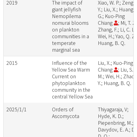
2019
The impact of
Xiao, W. P.; Zeng,
giant jellyfish
Y.; Liu, X.; Huang, 
Nemopilema
G.; Kuo-Ping
nomurai blooms
Chiang
; Mi, T. Z.
on plankton
Zhang, F.; Li, C. L.
communities in a
Wei, H.; Yao, Q. Z.
temperate
Huang, B. Q.
marginal sea
2015
Influence of the
Liu, X.; Kuo-Ping
Yellow Sea Warm
Chiang
; Liu, S.
Current on
M.; Wei, H.; Zhao,
phytoplankton
Y.; Huang, B. Q.
community in the
central Yellow Sea
2025/1/1
Orders of
Thiyagaraja, V;
Ascomycota
Hyde, K. D.;
Piepenbring, M.;
Davydov, E. A.; Da
D. Q.;