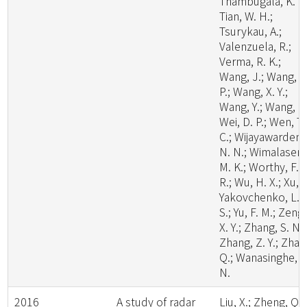
Thambugala, K. M
Tian, W. H.;
Tsurykau, A.;
Valenzuela, R.;
Verma, R. K.;
Wang, J.; Wang, W
P.; Wang, X. Y.;
Wang, Y.; Wang, Z.
Wei, D. P.; Wen, T.
C.; Wijayawardene
N. N.; Wimalasena
M. K.; Worthy, F.
R.; Wu, H. X.; Xu, L
Yakovchenko, L.
S.; Yu, F. M.; Zeng,
X. Y.; Zhang, S. N.;
Zhang, Z. Y.; Zhao
Q.; Wanasinghe, D
N.
2016
A study of radar
Liu, X.; Zheng, Q.