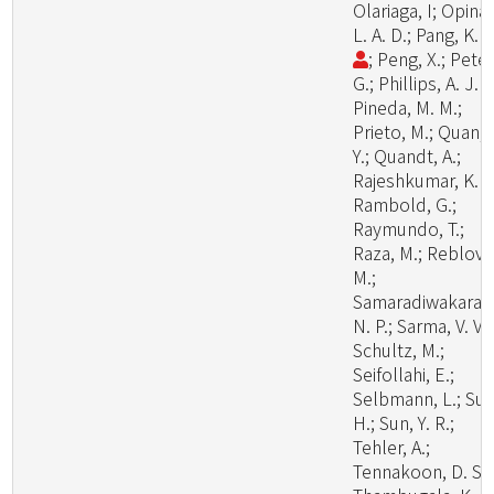
Olariaga, I; Opina,
L. A. D.; Pang, K. 
; Peng, X.; Peter
G.; Phillips, A. J. L
Pineda, M. M.;
Prieto, M.; Quan,
Y.; Quandt, A.;
Rajeshkumar, K. C
Rambold, G.;
Raymundo, T.;
Raza, M.; Reblova
M.;
Samaradiwakara,
N. P.; Sarma, V. V.;
Schultz, M.;
Seifollahi, E.;
Selbmann, L.; Su,
H.; Sun, Y. R.;
Tehler, A.;
Tennakoon, D. S.;