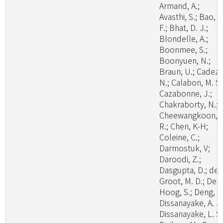
Armand, A.;
Avasthi, S.; Bao, D
F.; Bhat, D. J.;
Blondelle, A.;
Boonmee, S.;
Boonyuen, N.;
Braun, U.; Cadez,
N.; Calabon, M. S.
Cazabonne, J.;
Chakraborty, N.;
Cheewangkoon,
R.; Chen, K-H;
Coleine, C.;
Darmostuk, V;
Daroodi, Z.;
Dasgupta, D.; de
Groot, M. D.; De
Hoog, S.; Deng, W
Dissanayake, A. J.
Dissanayake, L. S.