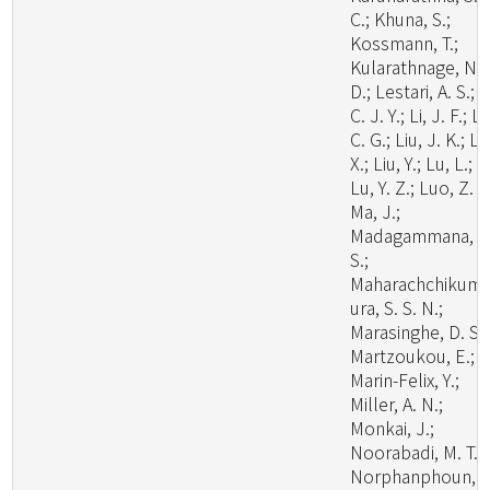
C.; Khuna, S.;
Kossmann, T.;
Kularathnage, N.
D.; Lestari, A. S.; L
C. J. Y.; Li, J. F.; Li
C. G.; Liu, J. K.; Li
X.; Liu, Y.; Lu, L.;
Lu, Y. Z.; Luo, Z. L
Ma, J.;
Madagammana, A
S.;
Maharachchikum
ura, S. S. N.;
Marasinghe, D. S.;
Martzoukou, E.;
Marin-Felix, Y.;
Miller, A. N.;
Monkai, J.;
Noorabadi, M. T.;
Norphanphoun, C