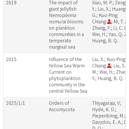
2019
The impact of
Xiao, W. P.; Zeng,
giant jellyfish
Y.; Liu, X.; Huang, 
Nemopilema
G.; Kuo-Ping
nomurai blooms
Chiang
; Mi, T. Z.
on plankton
Zhang, F.; Li, C. L.
communities in a
Wei, H.; Yao, Q. Z.
temperate
Huang, B. Q.
marginal sea
2015
Influence of the
Liu, X.; Kuo-Ping
Yellow Sea Warm
Chiang
; Liu, S.
Current on
M.; Wei, H.; Zhao,
phytoplankton
Y.; Huang, B. Q.
community in the
central Yellow Sea
2025/1/1
Orders of
Thiyagaraja, V;
Ascomycota
Hyde, K. D.;
Piepenbring, M.;
Davydov, E. A.; Da
D. Q.;