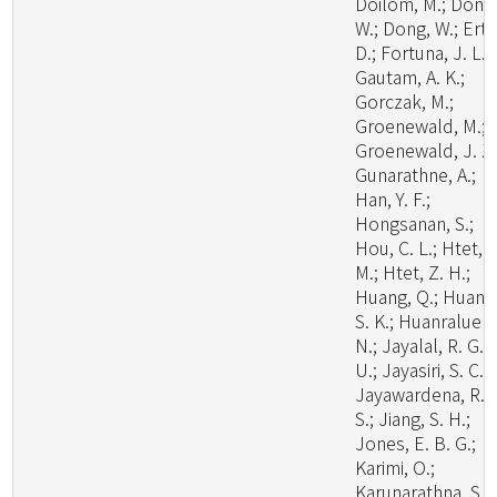
Doilom, M.; Dong
W.; Dong, W.; Ertz
D.; Fortuna, J. L.;
Gautam, A. K.;
Gorczak, M.;
Groenewald, M.;
Groenewald, J. Z.
Gunarathne, A.;
Han, Y. F.;
Hongsanan, S.;
Hou, C. L.; Htet, Y
M.; Htet, Z. H.;
Huang, Q.; Huang
S. K.; Huanraluek,
N.; Jayalal, R. G.
U.; Jayasiri, S. C.;
Jayawardena, R.
S.; Jiang, S. H.;
Jones, E. B. G.;
Karimi, O.;
Karunarathna, S.