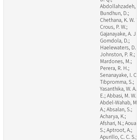
Abdollahzadeh, J.
Bundhun, D.;
Chethana, K. W. T.
Crous, P. W.;
Gajanayake, A. J.;
Gomdola, D.;
Haelewaters, D.;
Johnston, P. R.;
Mardones, M.;
Perera, R. H.;
Senanayake, I. C.;
Tibpromma, S.;
Yasanthika, W. A.
E.; Abbasi, M. W.;
Abdel-Wahab, M.
A.; Absalan, S.;
Acharya, K.;
Afshari, N.; Aouali
S.; Aptroot, A.;
Apurillo, C. C. S.;