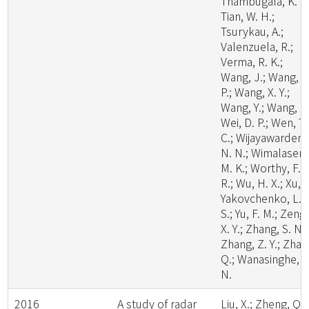
Thambugala, K. M
Tian, W. H.;
Tsurykau, A.;
Valenzuela, R.;
Verma, R. K.;
Wang, J.; Wang, W
P.; Wang, X. Y.;
Wang, Y.; Wang, Z.
Wei, D. P.; Wen, T.
C.; Wijayawardene
N. N.; Wimalasena
M. K.; Worthy, F.
R.; Wu, H. X.; Xu, L
Yakovchenko, L.
S.; Yu, F. M.; Zeng,
X. Y.; Zhang, S. N.;
Zhang, Z. Y.; Zhao
Q.; Wanasinghe, D
N.
2016
A study of radar
Liu, X.; Zheng, Q.