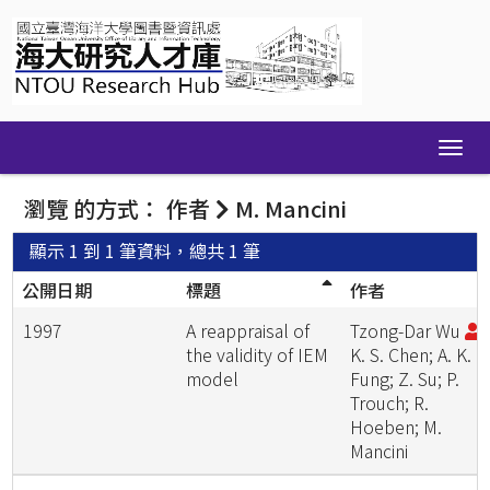
Skip
navigation
瀏覽 的方式： 作者
M. Mancini
顯示 1 到 1 筆資料，總共 1 筆
公開日期
標題
作者
1997
A reappraisal of
Tzong-Dar Wu
;
the validity of IEM
K. S. Chen; A. K.
model
Fung; Z. Su; P.
Trouch; R.
Hoeben; M.
Mancini