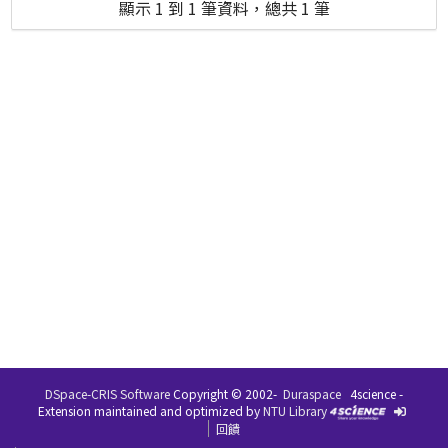
顯示 1 到 1 筆資料，總共 1 筆
DSpace-CRIS Software
Copyright © 2002-
Duraspace
4science -
Extension maintained and optimized by
NTU Library
回饋