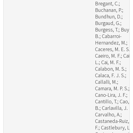
Bregant, C.;
Buchanan, P.;
Bundhun, D.;
Burgaud, G.;
Burgess, T.; Buyc
B.; Cabarroi-
Hernandez, M.;
Caceres, M. E. S.;
Caeiro, M. F.; Cai,
L.; Cai, M. F.;
Calabon, M. S.;
Calaca, F. J. S.;
Callalli, M.;
Camara, M. P. S.;
Cano-Lira, J. F.;
Cantillo, T.; Cao,
B.; Carlavilla, J. R.
Carvalho, A.;
Castaneda-Ruiz, R
F.; Castlebury, L.;