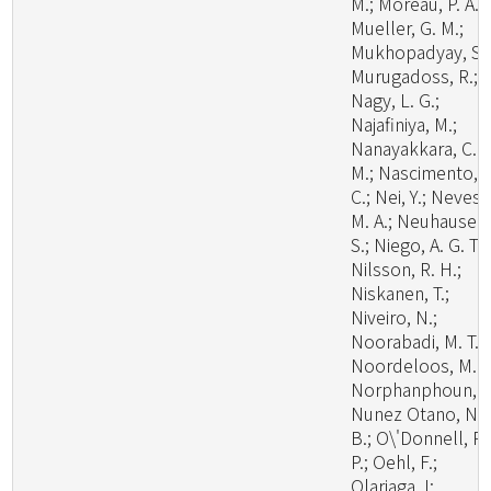
M.; Moreau, P. A.;
Mueller, G. M.;
Mukhopadyay, S.;
Murugadoss, R.;
Nagy, L. G.;
Najafiniya, M.;
Nanayakkara, C.
M.; Nascimento, C
C.; Nei, Y.; Neves,
M. A.; Neuhauser,
S.; Niego, A. G. T.;
Nilsson, R. H.;
Niskanen, T.;
Niveiro, N.;
Noorabadi, M. T.;
Noordeloos, M. E
Norphanphoun, C
Nunez Otano, N.
B.; O\'Donnell, R.
P.; Oehl, F.;
Olariaga, I;