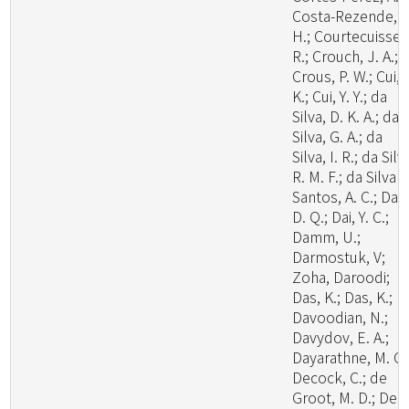
Costa-Rezende, D
H.; Courtecuisse,
R.; Crouch, J. A.;
Crous, P. W.; Cui, 
K.; Cui, Y. Y.; da
Silva, D. K. A.; da
Silva, G. A.; da
Silva, I. R.; da Silv
R. M. F.; da Silva
Santos, A. C.; Dai,
D. Q.; Dai, Y. C.;
Damm, U.;
Darmostuk, V;
Zoha, Daroodi;
Das, K.; Das, K.;
Davoodian, N.;
Davydov, E. A.;
Dayarathne, M. C.
Decock, C.; de
Groot, M. D.; De