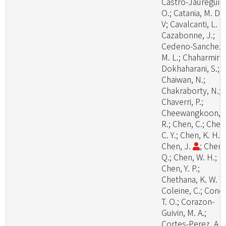
Castro-Jauregui,
O.; Catania, M. D.,
V; Cavalcanti, L. H
Cazabonne, J.;
Cedeno-Sanchez,
M. L.; Chaharmiri-
Dokhaharani, S.;
Chaiwan, N.;
Chakraborty, N.;
Chaverri, P.;
Cheewangkoon,
R.; Chen, C.; Chen
C. Y.; Chen, K. H.;
Chen, J.
; Chen,
Q.; Chen, W. H.;
Chen, Y. P.;
Chethana, K. W. T.
Coleine, C.; Cond
T. O.; Corazon-
Guivin, M. A.;
Cortes-Perez, A.;