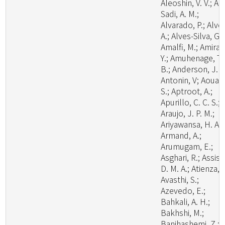
Aleoshin, V. V.; Al-
Sadi, A. M.;
Alvarado, P.; Alve
A.; Alves-Silva, G.;
Amalfi, M.; Amira,
Y.; Amuhenage, T.
B.; Anderson, J. L
Antonin, V; Aouali
S.; Aptroot, A.;
Apurillo, C. C. S.;
Araujo, J. P. M.;
Ariyawansa, H. A.;
Armand, A.;
Arumugam, E.;
Asghari, R.; Assis,
D. M. A.; Atienza, V
Avasthi, S.;
Azevedo, E.;
Bahkali, A. H.;
Bakhshi, M.;
Banihashemi, Z.;