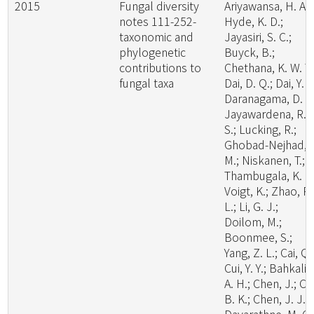
2015
Fungal diversity
Ariyawansa, H. A.;
notes 111-252-
Hyde, K. D.;
taxonomic and
Jayasiri, S. C.;
phylogenetic
Buyck, B.;
contributions to
Chethana, K. W. T.
fungal taxa
Dai, D. Q.; Dai, Y. C
Daranagama, D. A.
Jayawardena, R.
S.; Lucking, R.;
Ghobad-Nejhad,
M.; Niskanen, T.;
Thambugala, K. M
Voigt, K.; Zhao, R.
L.; Li, G. J.;
Doilom, M.;
Boonmee, S.;
Yang, Z. L.; Cai, Q.
Cui, Y. Y.; Bahkali,
A. H.; Chen, J.; Cui
B. K.; Chen, J. J.;