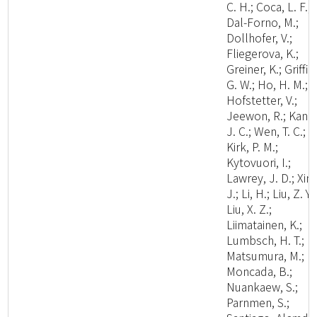
C. H.; Coca, L. F.;
Dal-Forno, M.;
Dollhofer, V.;
Fliegerova, K.;
Greiner, K.; Griffit
G. W.; Ho, H. M.;
Hofstetter, V.;
Jeewon, R.; Kang
J. C.; Wen, T. C.;
Kirk, P. M.;
Kytovuori, I.;
Lawrey, J. D.; Xing
J.; Li, H.; Liu, Z. Y.;
Liu, X. Z.;
Liimatainen, K.;
Lumbsch, H. T.;
Matsumura, M.;
Moncada, B.;
Nuankaew, S.;
Parnmen, S.;