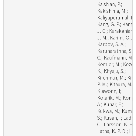
Kaishian, P.;
Kakishima, M.;
Kaliyaperumal, M.
Kang, G. P.; Kang,
J. C.; Karakehian,
J. M.; Karimi, O.;
Karpov, S. A.;
Karunarathna, S.
C.; Kaufmann, M.;
Kemler, M.; Kezo,
K.; Khyaju, S.;
Kirchmair, M.; Kirk
P. M.; Kitaura, M. J
Klawonn, I;
Kolarik, M.; Kong,
A.; Kuhar, F.;
Kukwa, M.; Kumar
S.; Kusan, I; Lado,
C.; Larsson, K. H.;
Latha, K. P. D.; Le