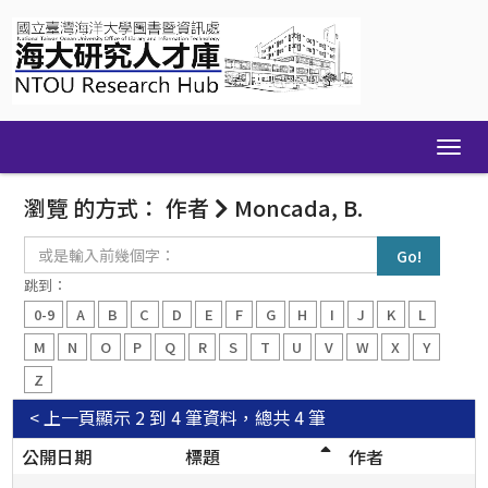
Skip
navigation
瀏覽 的方式： 作者
Moncada, B.
或
是
輸
跳到：
入
0-9
A
B
C
D
E
F
G
H
I
J
K
L
前
幾
M
N
O
P
Q
R
S
T
U
V
W
X
Y
個
Z
字：
< 上一頁
顯示 2 到 4 筆資料，總共 4 筆
公開日期
標題
作者