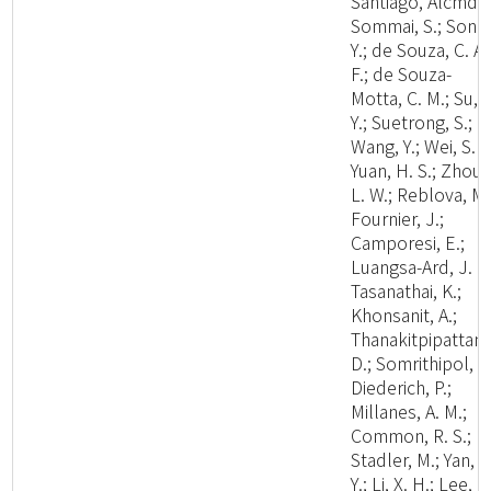
Santiago, Alcmd;
Sommai, S.; Song
Y.; de Souza, C. A.
F.; de Souza-
Motta, C. M.; Su, 
Y.; Suetrong, S.;
Wang, Y.; Wei, S. F.
Yuan, H. S.; Zhou,
L. W.; Reblova, M.
Fournier, J.;
Camporesi, E.;
Luangsa-Ard, J. J.
Tasanathai, K.;
Khonsanit, A.;
Thanakitpipattana
D.; Somrithipol, S.
Diederich, P.;
Millanes, A. M.;
Common, R. S.;
Stadler, M.; Yan, J
Y.; Li, X. H.; Lee, H