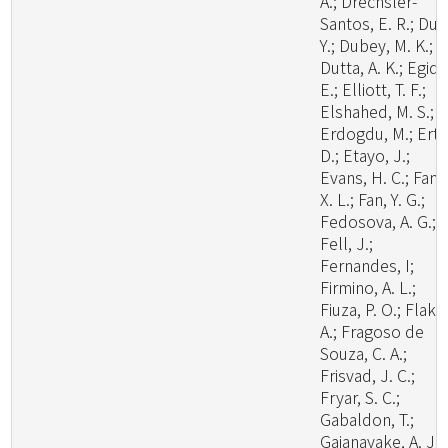
A.; Drechsler-
Santos, E. R.; Du, 
Y.; Dubey, M. K.;
Dutta, A. K.; Egidi,
E.; Elliott, T. F.;
Elshahed, M. S.;
Erdogdu, M.; Ertz
D.; Etayo, J.;
Evans, H. C.; Fan,
X. L.; Fan, Y. G.;
Fedosova, A. G.;
Fell, J.;
Fernandes, I;
Firmino, A. L.;
Fiuza, P. O.; Flaku
A.; Fragoso de
Souza, C. A.;
Frisvad, J. C.;
Fryar, S. C.;
Gabaldon, T.;
Gajanayake, A. J.;