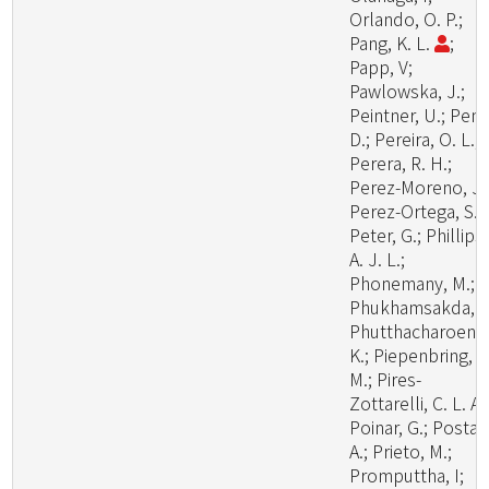
Orlando, O. P.;
Pang, K. L.
;
Papp, V;
Pawlowska, J.;
Peintner, U.; Pem
D.; Pereira, O. L.;
Perera, R. H.;
Perez-Moreno, J.
Perez-Ortega, S.;
Peter, G.; Phillips,
A. J. L.;
Phonemany, M.;
Phukhamsakda, C
Phutthacharoen,
K.; Piepenbring,
M.; Pires-
Zottarelli, C. L. A.
Poinar, G.; Posta,
A.; Prieto, M.;
Promputtha, I;