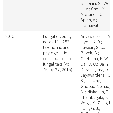
Simonini, G.; Wen,
H. A.; Chen, X. H.;
Miettinen, O.;
Spirin, V.;
Hernawati
2015
Fungal diversity
Ariyawansa, H. A.;
notes 111-252-
Hyde, K. D.;
taxonomic and
Jayasiri, S. C.;
phylogenetic
Buyck, B.;
contributions to
Chethana, K. W. T.
fungal taxa (vol
Dai, D. Q.; Dai, Y. C
75, pg 27, 2015)
Daranagama, D. A.
Jayawardena, R.
S.; Lucking, R.;
Ghobad-Nejhad,
M.; Niskanen, T.;
Thambugala, K. M
Voigt, K.; Zhao, R.
L.; Li, G. J.;