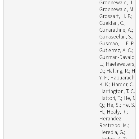
Groenewald, J. Z.
Groenewald, M.;
Grossart, H. P.;
Gueidan, C.;
Gunarathne, A.;
Gunaseelan, S.;
Gusmao, L. F. P.;
Gutierrez, A. C.;
Guzman-Davalos,
L.; Haelewaters,
D.; Halling, R.; Ha
Y. F.; Hapuarachch
K. K.; Harder, C. B
Harrington, T. C.;
Hattori, T.; He, M.
Q.; He, S.; He, S.
H.; Healy, R.;
Herandez-
Restrepo, M.;
Heredia, G.;
Hodge, K. T.;