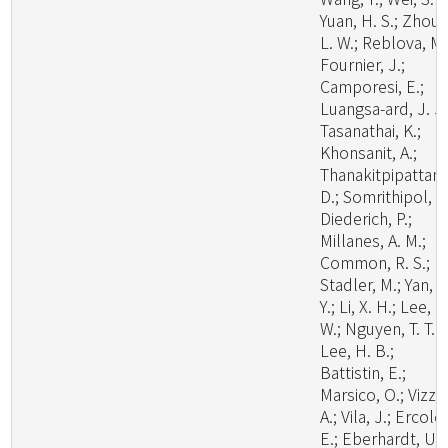
Yuan, H. S.; Zhou,
L. W.; Reblova, M.
Fournier, J.;
Camporesi, E.;
Luangsa-ard, J. J.
Tasanathai, K.;
Khonsanit, A.;
Thanakitpipattana
D.; Somrithipol, S.
Diederich, P.;
Millanes, A. M.;
Common, R. S.;
Stadler, M.; Yan, J
Y.; Li, X. H.; Lee, H
W.; Nguyen, T. T. T.
Lee, H. B.;
Battistin, E.;
Marsico, O.; Vizzin
A.; Vila, J.; Ercole,
E.; Eberhardt, U.;