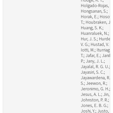
Holgado-Rojas, M
Hongsanan, S.;
Horak, E.; Hosoya
T.; Houbraken, J.;
Huang, S. K.;
Huanraluek, N.;
Hur, J. S.; Hurdea
V. G.; Hustad, V. P.
Iotti, M.; Iturriaga,
T.; Jafar, E.; Janik,
P.; Jany, J. L.;
Jayalal, R. G. U.;
Jayasiri, S. C.;
Jayawardena, R.
S.; Jeewon, R.;
Jeronimo, G. H.;
Jesus, A. L.; Jin, J
Johnston, P. R.;
Jones, E. B. G.;
Joshi, Y.; Justo, A.