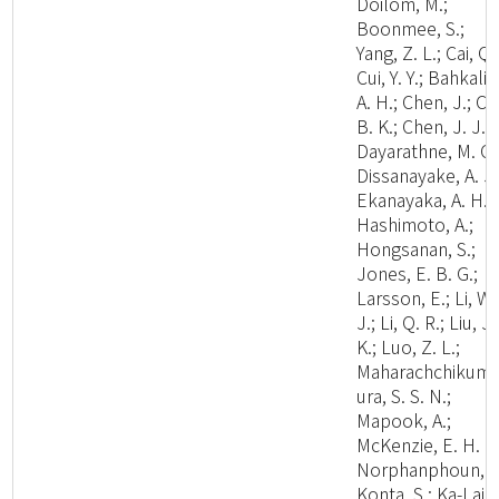
Doilom, M.;
Boonmee, S.;
Yang, Z. L.; Cai, Q.
Cui, Y. Y.; Bahkali,
A. H.; Chen, J.; Cui
B. K.; Chen, J. J.;
Dayarathne, M. C.
Dissanayake, A. J.
Ekanayaka, A. H.;
Hashimoto, A.;
Hongsanan, S.;
Jones, E. B. G.;
Larsson, E.; Li, W.
J.; Li, Q. R.; Liu, J.
K.; Luo, Z. L.;
Maharachchikum
ura, S. S. N.;
Mapook, A.;
McKenzie, E. H. C.
Norphanphoun, C
Konta, S.; Ka-Lai