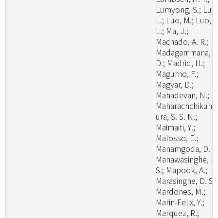
Lumyong, S.; Luo
L.; Luo, M.; Luo, Z
L.; Ma, J.;
Machado, A. R.;
Madagammana, A
D.; Madrid, H.;
Magurno, F.;
Magyar, D.;
Mahadevan, N.;
Maharachchikum
ura, S. S. N.;
Maimaiti, Y.;
Malosso, E.;
Manamgoda, D. S.
Manawasinghe, I.
S.; Mapook, A.;
Marasinghe, D. S.;
Mardones, M.;
Marin-Felix, Y.;
Marquez, R.;