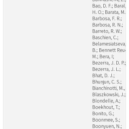
Bao, D. F.; Baral,
H. O.; Barata, M.;
Barbosa, F. R.;
Barbosa, R. N.;
Barreto, R. W.;
Baschien, C.;
Belamesiatseva, 
B.; Bennett Reuel
M.; Bera, I;
Bezerra, J. D. P.;
Bezerra, J. L.;
Bhat, D. J.;
Bhunjun, C. S.;
Bianchinotti, M., V
Blaszkowski, J.;
Blondelle, A.;
Boekhout, T.;
Bonito, G.;
Boonmee, S.;
Boonyuen, N.;