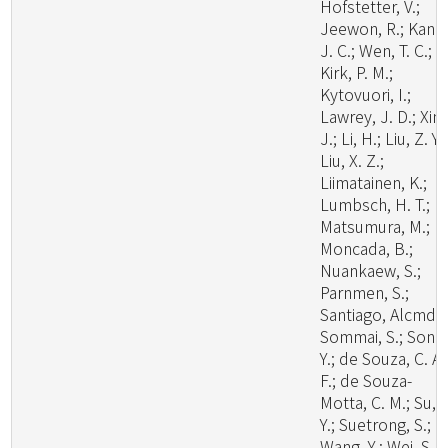
Hofstetter, V.;
Jeewon, R.; Kang
J. C.; Wen, T. C.;
Kirk, P. M.;
Kytovuori, I.;
Lawrey, J. D.; Xing
J.; Li, H.; Liu, Z. Y.;
Liu, X. Z.;
Liimatainen, K.;
Lumbsch, H. T.;
Matsumura, M.;
Moncada, B.;
Nuankaew, S.;
Parnmen, S.;
Santiago, Alcmd;
Sommai, S.; Song
Y.; de Souza, C. A.
F.; de Souza-
Motta, C. M.; Su, 
Y.; Suetrong, S.;
Wang, Y.; Wei, S. F.