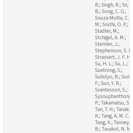
R.; Singh, R.; Sir, E
B.; Song, C. G.;
Souza-Motta, C.
M.; Sruthi, O. P.;
Stadler, M.;
Stchigel, A. M.;
Stemler, J.;
Stephenson, S. L.
Strassert, J. F. H.;
Su, H. L.; Su, L.;
Suetrong, S.;
Sulistyo, B.; Sun, 
F.; Sun, Y. R.;
Svantesson, S.;
Sysouphanthong,
P.; Takamatsu, S.;
Tan, T. H.; Tanaka,
K.; Tang, A. M. C.;
Tang, X.; Tanney, 
B.; Tavakol, N. M.