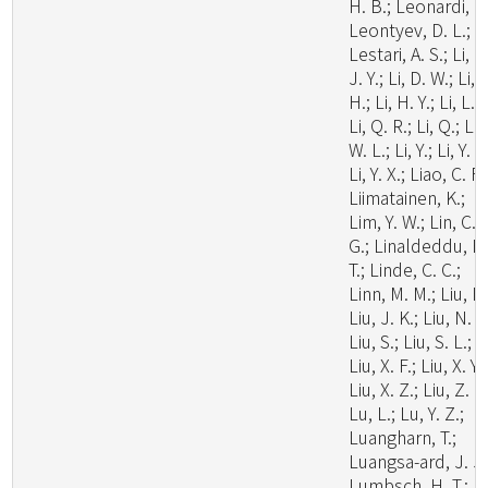
H. B.; Leonardi, M
Leontyev, D. L.;
Lestari, A. S.; Li, C
J. Y.; Li, D. W.; Li,
H.; Li, H. Y.; Li, L.;
Li, Q. R.; Li, Q.; Li,
W. L.; Li, Y.; Li, Y. C
Li, Y. X.; Liao, C. F.
Liimatainen, K.;
Lim, Y. W.; Lin, C.
G.; Linaldeddu, B
T.; Linde, C. C.;
Linn, M. M.; Liu, F.
Liu, J. K.; Liu, N. G
Liu, S.; Liu, S. L.;
Liu, X. F.; Liu, X. Y.;
Liu, X. Z.; Liu, Z. B
Lu, L.; Lu, Y. Z.;
Luangharn, T.;
Luangsa-ard, J. J.
Lumbsch, H. T.;