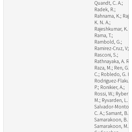
Quandt, C. A.;
Radek, R.;
Rahnama, K.; Raj,
K. N. A.;
Rajeshkumar, K. C
Rama, T.;
Rambold, G.;
Ramirez-Cruz, V;
Rasconi, S.;
Rathnayaka, A. R.;
Raza, M.; Ren, G.
C.; Robledo, G. L.
Rodriguez-Flakus
P.; Ronikier, A.;
Rossi, W.; Ryberg
M.; Ryvarden, L. R
Salvador-Montoy
C. A.; Samant, B.;
Samarakoon, B. C
Samarakoon, M.