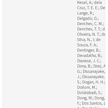
Kesel, A.; dela
Cruz, T. E. E.; De
Lange, R.;
Delgado, G.;
Denchev, C. M.;
Denchev, T. T.; de
Oliveira, N. T.; de
Silva, N., I; de
Souza, F. A.;
Dentinger, B.;
Devadatha, B.;
Dianese, J. C.;
Dima, B.; Diniz, A.
G.; Dissanayake, A
J.; Dissanayake, L
S.; Dogan, H. H.;
Doilom, M.;
Dolatabadi, S.;
Dong, W.; Dong, Z
Y.; Dos Santos, L.