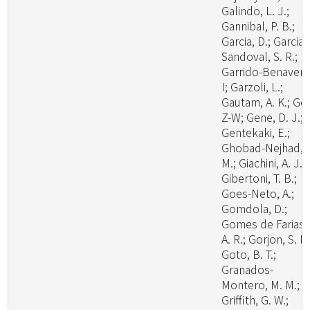
Galindo, L. J.;
Gannibal, P. B.;
Garcia, D.; Garcia-
Sandoval, S. R.;
Garrido-Benavent
I; Garzoli, L.;
Gautam, A. K.; Ge,
Z-W; Gene, D. J.;
Gentekaki, E.;
Ghobad-Nejhad,
M.; Giachini, A. J.;
Gibertoni, T. B.;
Goes-Neto, A.;
Gomdola, D.;
Gomes de Farias,
A. R.; Gorjon, S. P.
Goto, B. T.;
Granados-
Montero, M. M.;
Griffith, G. W.;