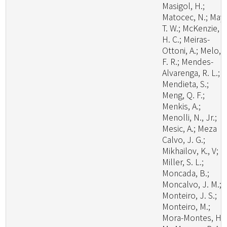
Masigol, H.;
Matocec, N.; May,
T. W.; McKenzie, E
H. C.; Meiras-
Ottoni, A.; Melo, R
F. R.; Mendes-
Alvarenga, R. L.;
Mendieta, S.;
Meng, Q. F.;
Menkis, A.;
Menolli, N., Jr.;
Mesic, A.; Meza
Calvo, J. G.;
Mikhailov, K., V;
Miller, S. L.;
Moncada, B.;
Moncalvo, J. M.;
Monteiro, J. S.;
Monteiro, M.;
Mora-Montes, H.