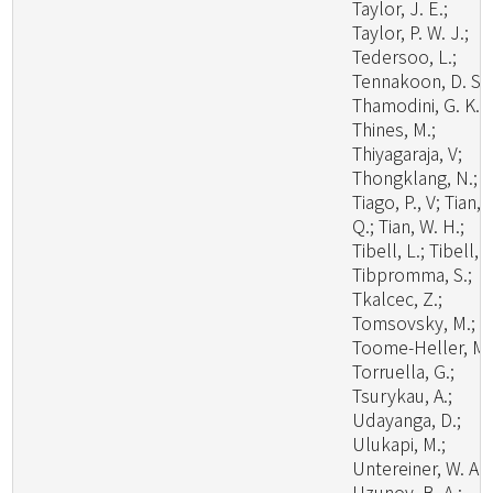
Taylor, J. E.;
Taylor, P. W. J.;
Tedersoo, L.;
Tennakoon, D. S.;
Thamodini, G. K.;
Thines, M.;
Thiyagaraja, V;
Thongklang, N.;
Tiago, P., V; Tian,
Q.; Tian, W. H.;
Tibell, L.; Tibell, S
Tibpromma, S.;
Tkalcec, Z.;
Tomsovsky, M.;
Toome-Heller, M.
Torruella, G.;
Tsurykau, A.;
Udayanga, D.;
Ulukapi, M.;
Untereiner, W. A.;
Uzunov, B. A.;