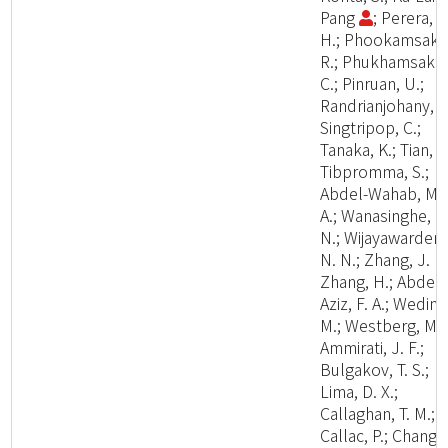
Pang
; Perera, R
H.; Phookamsak,
R.; Phukhamsakd
C.; Pinruan, U.;
Randrianjohany, E
Singtripop, C.;
Tanaka, K.; Tian, C
Tibpromma, S.;
Abdel-Wahab, M.
A.; Wanasinghe, D
N.; Wijayawardene
N. N.; Zhang, J. F.
Zhang, H.; Abdel-
Aziz, F. A.; Wedin,
M.; Westberg, M.;
Ammirati, J. F.;
Bulgakov, T. S.;
Lima, D. X.;
Callaghan, T. M.;
Callac, P.; Chang,