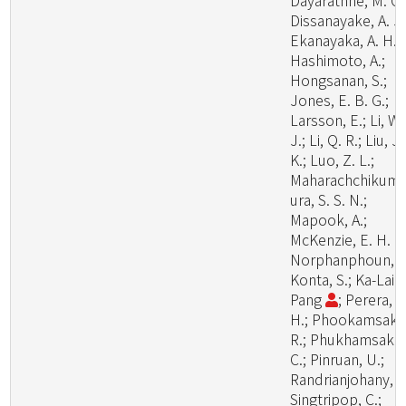
Dayarathne, M. C.
Dissanayake, A. J.
Ekanayaka, A. H.;
Hashimoto, A.;
Hongsanan, S.;
Jones, E. B. G.;
Larsson, E.; Li, W.
J.; Li, Q. R.; Liu, J.
K.; Luo, Z. L.;
Maharachchikum
ura, S. S. N.;
Mapook, A.;
McKenzie, E. H. C.
Norphanphoun, C
Konta, S.; Ka-Lai
Pang
; Perera, R
H.; Phookamsak,
R.; Phukhamsakd
C.; Pinruan, U.;
Randrianjohany, E
Singtripop, C.;