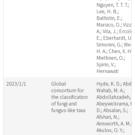
Nguyen, T. T. T.;
Lee, H. B.;
Battistin, E.;
Marsico, O.; Vizzin
A.; Vila, J.; Ercole,
E.; Eberhardt, U.;
Simonini, G.; Wen,
H. A.; Chen, X. H.;
Miettinen, O.;
Spirin, V.;
Hernawati
2023/1/1
Global
Hyde, K. D.; Abde
consortium for
Wahab, M. A.;
the classification
Abdollahzadeh, J.
of fungi and
Abeywickrama, P.
fungus-like taxa
D.; Absalan, S.;
Afshari, N.;
Ainsworth, A. M.;
Akulov, O. Y.;