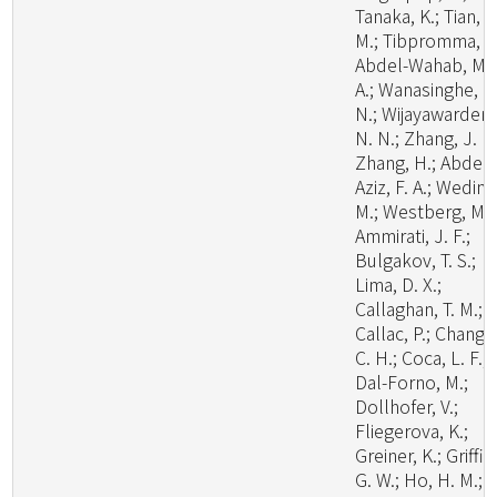
Tanaka, K.; Tian, C
M.; Tibpromma, S.
Abdel-Wahab, M.
A.; Wanasinghe, D
N.; Wijayawardene
N. N.; Zhang, J. F.
Zhang, H.; Abdel-
Aziz, F. A.; Wedin,
M.; Westberg, M.;
Ammirati, J. F.;
Bulgakov, T. S.;
Lima, D. X.;
Callaghan, T. M.;
Callac, P.; Chang,
C. H.; Coca, L. F.;
Dal-Forno, M.;
Dollhofer, V.;
Fliegerova, K.;
Greiner, K.; Griffit
G. W.; Ho, H. M.;