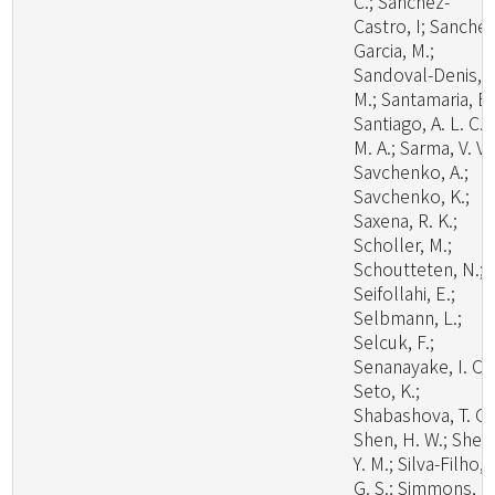
C.; Sanchez-
Castro, I; Sanchez
Garcia, M.;
Sandoval-Denis,
M.; Santamaria, B.
Santiago, A. L. C.
M. A.; Sarma, V. V.;
Savchenko, A.;
Savchenko, K.;
Saxena, R. K.;
Scholler, M.;
Schoutteten, N.;
Seifollahi, E.;
Selbmann, L.;
Selcuk, F.;
Senanayake, I. C.;
Seto, K.;
Shabashova, T. G.
Shen, H. W.; Shen
Y. M.; Silva-Filho, 
G. S.; Simmons, D