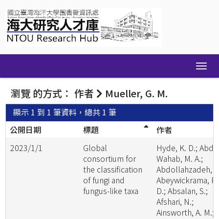
Skip
navigation
瀏覽 的方式： 作者
Mueller, G. M.
顯示 1 到 1 筆資料，總共 1 筆
公開日期
標題
作者
2023/1/1
Global
Hyde, K. D.; Abde
consortium for
Wahab, M. A.;
the classification
Abdollahzadeh, J.
of fungi and
Abeywickrama, P.
fungus-like taxa
D.; Absalan, S.;
Afshari, N.;
Ainsworth, A. M.;