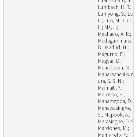
Luangsa-ard, J. J.
Lumbsch, H. T.;
Lumyong, S.; Luo
L.; Luo, M.; Luo, Z
L.; Ma, J.;
Machado, A. R.;
Madagammana, A
D.; Madrid, H.;
Magurno, F.;
Magyar, D.;
Mahadevan, N.;
Maharachchikum
ura, S. S. N.;
Maimaiti, Y.;
Malosso, E.;
Manamgoda, D. S.
Manawasinghe, I.
S.; Mapook, A.;
Marasinghe, D. S.;
Mardones, M.;
Marin-Felix, Y.;