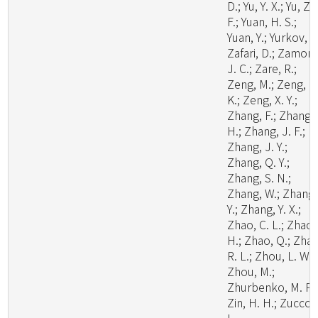
D.; Yu, Y. X.; Yu, Z.
F.; Yuan, H. S.;
Yuan, Y.; Yurkov, A.
Zafari, D.; Zamora
J. C.; Zare, R.;
Zeng, M.; Zeng, N
K.; Zeng, X. Y.;
Zhang, F.; Zhang,
H.; Zhang, J. F.;
Zhang, J. Y.;
Zhang, Q. Y.;
Zhang, S. N.;
Zhang, W.; Zhang,
Y.; Zhang, Y. X.;
Zhao, C. L.; Zhao,
H.; Zhao, Q.; Zhao
R. L.; Zhou, L. W.;
Zhou, M.;
Zhurbenko, M. P.;
Zin, H. H.; Zuccon