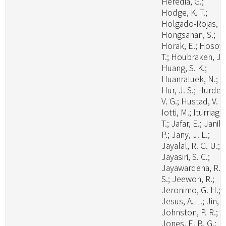
Heredia, G.;
Hodge, K. T.;
Holgado-Rojas, M
Hongsanan, S.;
Horak, E.; Hosoya
T.; Houbraken, J.;
Huang, S. K.;
Huanraluek, N.;
Hur, J. S.; Hurdea
V. G.; Hustad, V. P.
Iotti, M.; Iturriaga,
T.; Jafar, E.; Janik,
P.; Jany, J. L.;
Jayalal, R. G. U.;
Jayasiri, S. C.;
Jayawardena, R.
S.; Jeewon, R.;
Jeronimo, G. H.;
Jesus, A. L.; Jin, J
Johnston, P. R.;
Jones, E. B. G.;