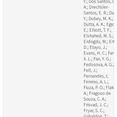
Y.; Dos Santos, L.
A.; Drechsler-
Santos, E. R.; Du, 
Y.; Dubey, M. K.;
Dutta, A. K.; Egidi,
E.; Elliott, T. F.;
Elshahed, M. S.;
Erdogdu, M.; Ertz
D.; Etayo, J.;
Evans, H. C.; Fan,
X. L.; Fan, Y. G.;
Fedosova, A. G.;
Fell, J.;
Fernandes, I;
Firmino, A. L.;
Fiuza, P. O.; Flaku
A.; Fragoso de
Souza, C. A.;
Frisvad, J. C.;
Fryar, S. C.;
Gabaldon, T.;