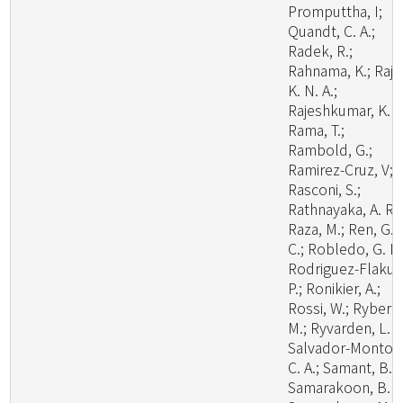
Promputtha, I;
Quandt, C. A.;
Radek, R.;
Rahnama, K.; Raj,
K. N. A.;
Rajeshkumar, K. C
Rama, T.;
Rambold, G.;
Ramirez-Cruz, V;
Rasconi, S.;
Rathnayaka, A. R.;
Raza, M.; Ren, G.
C.; Robledo, G. L.
Rodriguez-Flakus
P.; Ronikier, A.;
Rossi, W.; Ryberg
M.; Ryvarden, L. R
Salvador-Montoy
C. A.; Samant, B.;
Samarakoon, B. C