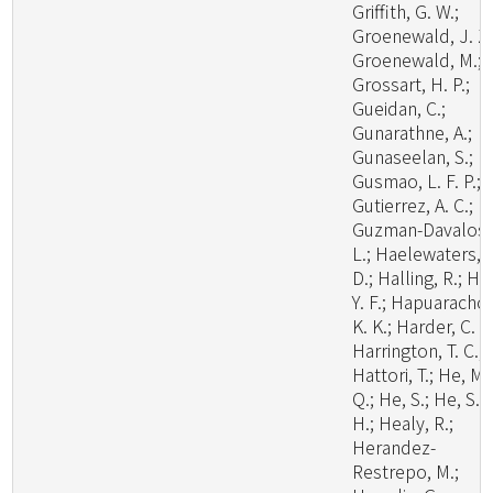
Griffith, G. W.;
Groenewald, J. Z.
Groenewald, M.;
Grossart, H. P.;
Gueidan, C.;
Gunarathne, A.;
Gunaseelan, S.;
Gusmao, L. F. P.;
Gutierrez, A. C.;
Guzman-Davalos,
L.; Haelewaters,
D.; Halling, R.; Ha
Y. F.; Hapuarachch
K. K.; Harder, C. B
Harrington, T. C.;
Hattori, T.; He, M.
Q.; He, S.; He, S.
H.; Healy, R.;
Herandez-
Restrepo, M.;