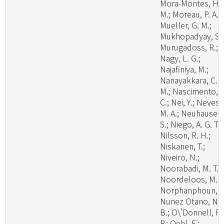
Mora-Montes, H.
M.; Moreau, P. A.;
Mueller, G. M.;
Mukhopadyay, S.;
Murugadoss, R.;
Nagy, L. G.;
Najafiniya, M.;
Nanayakkara, C.
M.; Nascimento, C
C.; Nei, Y.; Neves,
M. A.; Neuhauser,
S.; Niego, A. G. T.;
Nilsson, R. H.;
Niskanen, T.;
Niveiro, N.;
Noorabadi, M. T.;
Noordeloos, M. E
Norphanphoun, C
Nunez Otano, N.
B.; O\'Donnell, R.
P.; Oehl, F.;