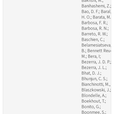
Bakhshi, M.;
Banihashemi, Z.;
Bao, D. F.; Baral,
H. O.; Barata, M.;
Barbosa, F. R.;
Barbosa, R. N.;
Barreto, R. W.;
Baschien, C.;
Belamesiatseva, 
B.; Bennett Reuel
M.; Bera, I;
Bezerra, J. D. P.;
Bezerra, J. L.;
Bhat, D. J.;
Bhunjun, C. S.;
Bianchinotti, M., V
Blaszkowski, J.;
Blondelle, A.;
Boekhout, T.;
Bonito, G.;
Boonmee, S.;