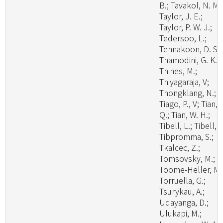
B.; Tavakol, N. M.
Taylor, J. E.;
Taylor, P. W. J.;
Tedersoo, L.;
Tennakoon, D. S.;
Thamodini, G. K.;
Thines, M.;
Thiyagaraja, V;
Thongklang, N.;
Tiago, P., V; Tian,
Q.; Tian, W. H.;
Tibell, L.; Tibell, S
Tibpromma, S.;
Tkalcec, Z.;
Tomsovsky, M.;
Toome-Heller, M.
Torruella, G.;
Tsurykau, A.;
Udayanga, D.;
Ulukapi, M.;