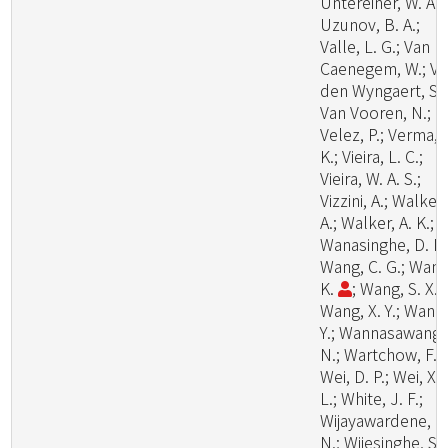
Untereiner, W. A.;
Uzunov, B. A.;
Valle, L. G.; Van
Caenegem, W.; V
den Wyngaert, S.;
Van Vooren, N.;
Velez, P.; Verma, 
K.; Vieira, L. C.;
Vieira, W. A. S.;
Vizzini, A.; Walker,
A.; Walker, A. K.;
Wanasinghe, D. N.
Wang, C. G.; Wang
K.
; Wang, S. X.;
Wang, X. Y.; Wang
Y.; Wannasawang,
N.; Wartchow, F.;
Wei, D. P.; Wei, X.
L.; White, J. F.;
Wijayawardene, N
N.; Wijesinghe, S.