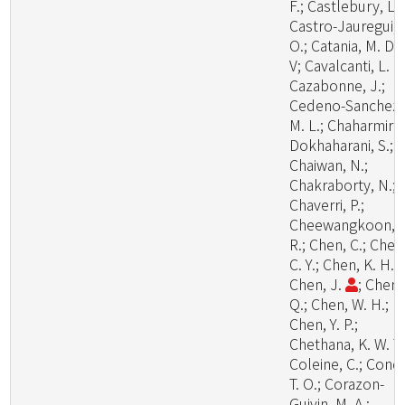
F.; Castlebury, L.;
Castro-Jauregui,
O.; Catania, M. D.,
V; Cavalcanti, L. H
Cazabonne, J.;
Cedeno-Sanchez,
M. L.; Chaharmiri-
Dokhaharani, S.;
Chaiwan, N.;
Chakraborty, N.;
Chaverri, P.;
Cheewangkoon,
R.; Chen, C.; Chen
C. Y.; Chen, K. H.;
Chen, J.
; Chen,
Q.; Chen, W. H.;
Chen, Y. P.;
Chethana, K. W. T.
Coleine, C.; Cond
T. O.; Corazon-
Guivin, M. A.;