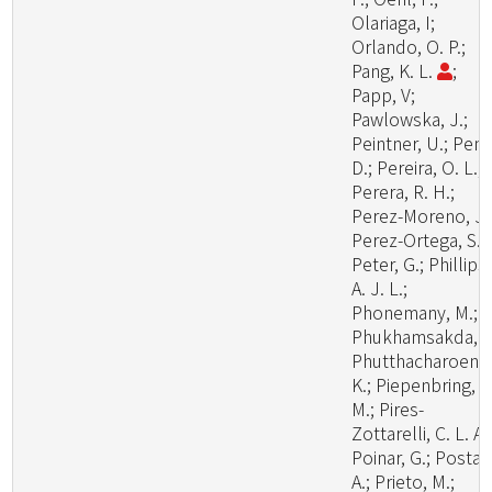
Olariaga, I;
Orlando, O. P.;
Pang, K. L.
;
Papp, V;
Pawlowska, J.;
Peintner, U.; Pem
D.; Pereira, O. L.;
Perera, R. H.;
Perez-Moreno, J.
Perez-Ortega, S.;
Peter, G.; Phillips,
A. J. L.;
Phonemany, M.;
Phukhamsakda, C
Phutthacharoen,
K.; Piepenbring,
M.; Pires-
Zottarelli, C. L. A.
Poinar, G.; Posta,
A.; Prieto, M.;