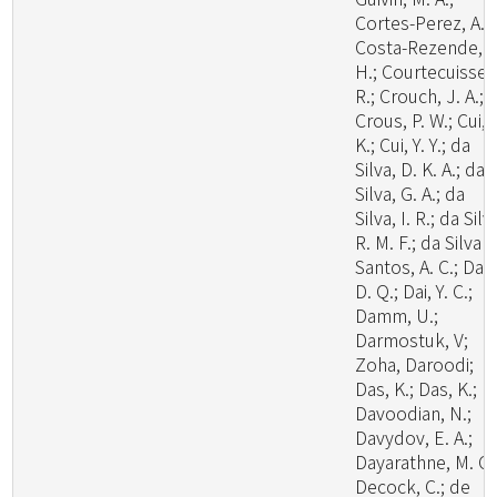
Cortes-Perez, A.;
Costa-Rezende, D
H.; Courtecuisse,
R.; Crouch, J. A.;
Crous, P. W.; Cui, 
K.; Cui, Y. Y.; da
Silva, D. K. A.; da
Silva, G. A.; da
Silva, I. R.; da Silv
R. M. F.; da Silva
Santos, A. C.; Dai,
D. Q.; Dai, Y. C.;
Damm, U.;
Darmostuk, V;
Zoha, Daroodi;
Das, K.; Das, K.;
Davoodian, N.;
Davydov, E. A.;
Dayarathne, M. C.
Decock, C.; de