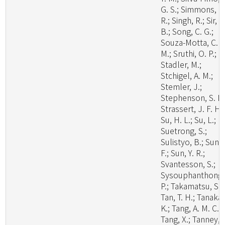
G. S.; Simmons, D
R.; Singh, R.; Sir, E
B.; Song, C. G.;
Souza-Motta, C.
M.; Sruthi, O. P.;
Stadler, M.;
Stchigel, A. M.;
Stemler, J.;
Stephenson, S. L.
Strassert, J. F. H.;
Su, H. L.; Su, L.;
Suetrong, S.;
Sulistyo, B.; Sun, 
F.; Sun, Y. R.;
Svantesson, S.;
Sysouphanthong,
P.; Takamatsu, S.;
Tan, T. H.; Tanaka,
K.; Tang, A. M. C.;
Tang, X.; Tanney, 