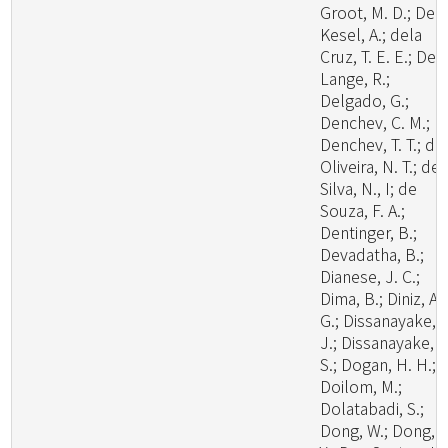
Groot, M. D.; De
Kesel, A.; dela
Cruz, T. E. E.; De
Lange, R.;
Delgado, G.;
Denchev, C. M.;
Denchev, T. T.; de
Oliveira, N. T.; de
Silva, N., I; de
Souza, F. A.;
Dentinger, B.;
Devadatha, B.;
Dianese, J. C.;
Dima, B.; Diniz, A.
G.; Dissanayake, A
J.; Dissanayake, L
S.; Dogan, H. H.;
Doilom, M.;
Dolatabadi, S.;
Dong, W.; Dong, Z