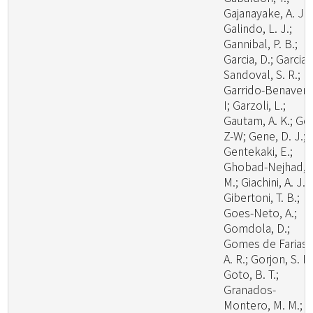
Gajanayake, A. J.;
Galindo, L. J.;
Gannibal, P. B.;
Garcia, D.; Garcia-
Sandoval, S. R.;
Garrido-Benavent
I; Garzoli, L.;
Gautam, A. K.; Ge,
Z-W; Gene, D. J.;
Gentekaki, E.;
Ghobad-Nejhad,
M.; Giachini, A. J.;
Gibertoni, T. B.;
Goes-Neto, A.;
Gomdola, D.;
Gomes de Farias,
A. R.; Gorjon, S. P.
Goto, B. T.;
Granados-
Montero, M. M.;