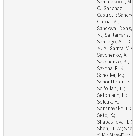
Samarakoon, M.
C.; Sanchez-
Castro, I; Sanchez
Garcia, M.;
Sandoval-Denis,
M.; Santamaria, B.
Santiago, A. L. C.
M. A.; Sarma, V. V.;
Savchenko, A.;
Savchenko, K.;
Saxena, R. K.;
Scholler, M.;
Schoutteten, N.;
Seifollahi, E.;
Selbmann, L.;
Selcuk, F.;
Senanayake, I. C.;
Seto, K.;
Shabashova, T. G.
Shen, H. W.; Shen
Y. M.; Silva-Filho, 