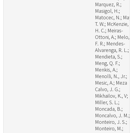
Marquez, R.;
Masigol, H.;
Matocec, N.; May,
T. W.; McKenzie, E
H. C.; Meiras-
Ottoni, A.; Melo, R
F. R.; Mendes-
Alvarenga, R. L.;
Mendieta, S.;
Meng, Q. F.;
Menkis, A.;
Menolli, N., Jr.;
Mesic, A.; Meza
Calvo, J. G.;
Mikhailov, K., V;
Miller, S. L.;
Moncada, B.;
Moncalvo, J. M.;
Monteiro, J. S.;
Monteiro, M.;