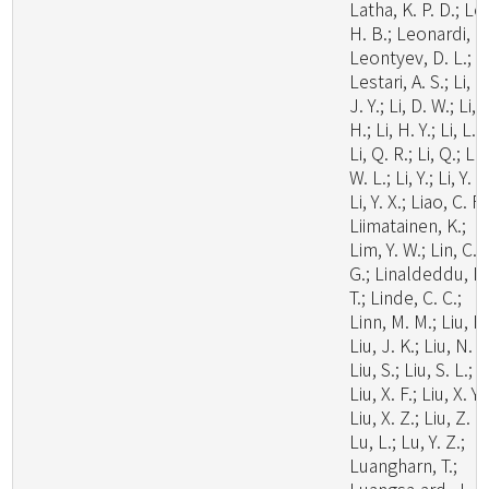
Latha, K. P. D.; Le
H. B.; Leonardi, M
Leontyev, D. L.;
Lestari, A. S.; Li, C
J. Y.; Li, D. W.; Li,
H.; Li, H. Y.; Li, L.;
Li, Q. R.; Li, Q.; Li,
W. L.; Li, Y.; Li, Y. C
Li, Y. X.; Liao, C. F.
Liimatainen, K.;
Lim, Y. W.; Lin, C.
G.; Linaldeddu, B
T.; Linde, C. C.;
Linn, M. M.; Liu, F.
Liu, J. K.; Liu, N. G
Liu, S.; Liu, S. L.;
Liu, X. F.; Liu, X. Y.;
Liu, X. Z.; Liu, Z. B
Lu, L.; Lu, Y. Z.;
Luangharn, T.;