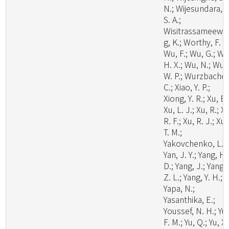
N.; Wijesundara, D
S. A.;
Wisitrassameewo
g, K.; Worthy, F. R.
Wu, F.; Wu, G.; Wu
H. X.; Wu, N.; Wu,
W. P.; Wurzbacher
C.; Xiao, Y. P.;
Xiong, Y. R.; Xu, B.
Xu, L. J.; Xu, R.; X
R. F.; Xu, R. J.; Xu,
T. M.;
Yakovchenko, L.;
Yan, J. Y.; Yang, H.
D.; Yang, J.; Yang,
Z. L.; Yang, Y. H.;
Yapa, N.;
Yasanthika, E.;
Youssef, N. H.; Yu,
F. M.; Yu, Q.; Yu, X.