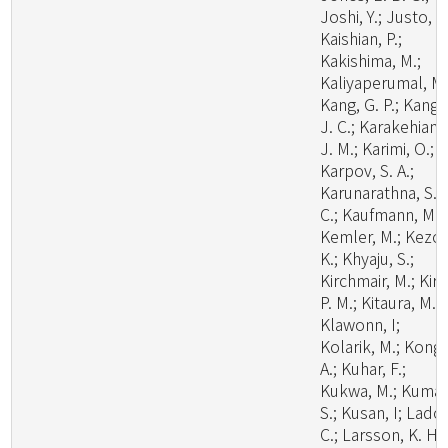
Joshi, Y.; Justo, A.
Kaishian, P.;
Kakishima, M.;
Kaliyaperumal, M.
Kang, G. P.; Kang,
J. C.; Karakehian,
J. M.; Karimi, O.;
Karpov, S. A.;
Karunarathna, S.
C.; Kaufmann, M.;
Kemler, M.; Kezo,
K.; Khyaju, S.;
Kirchmair, M.; Kirk
P. M.; Kitaura, M. J
Klawonn, I;
Kolarik, M.; Kong,
A.; Kuhar, F.;
Kukwa, M.; Kumar
S.; Kusan, I; Lado,
C.; Larsson, K. H.;