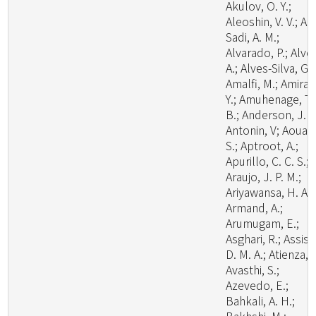
Akulov, O. Y.;
Aleoshin, V. V.; Al-
Sadi, A. M.;
Alvarado, P.; Alve
A.; Alves-Silva, G.;
Amalfi, M.; Amira,
Y.; Amuhenage, T.
B.; Anderson, J. L
Antonin, V; Aouali
S.; Aptroot, A.;
Apurillo, C. C. S.;
Araujo, J. P. M.;
Ariyawansa, H. A.;
Armand, A.;
Arumugam, E.;
Asghari, R.; Assis,
D. M. A.; Atienza, V
Avasthi, S.;
Azevedo, E.;
Bahkali, A. H.;