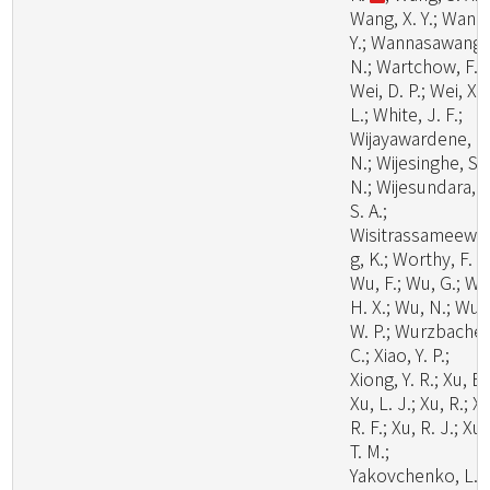
Wang, X. Y.; Wang
Y.; Wannasawang,
N.; Wartchow, F.;
Wei, D. P.; Wei, X.
L.; White, J. F.;
Wijayawardene, N
N.; Wijesinghe, S.
N.; Wijesundara, D
S. A.;
Wisitrassameewo
g, K.; Worthy, F. R.
Wu, F.; Wu, G.; Wu
H. X.; Wu, N.; Wu,
W. P.; Wurzbacher
C.; Xiao, Y. P.;
Xiong, Y. R.; Xu, B.
Xu, L. J.; Xu, R.; X
R. F.; Xu, R. J.; Xu,
T. M.;
Yakovchenko, L.;