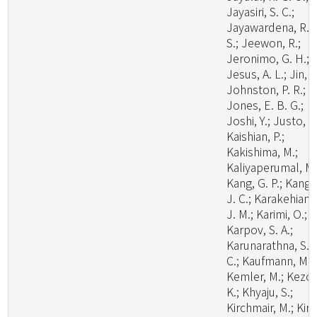
Jayasiri, S. C.;
Jayawardena, R.
S.; Jeewon, R.;
Jeronimo, G. H.;
Jesus, A. L.; Jin, J
Johnston, P. R.;
Jones, E. B. G.;
Joshi, Y.; Justo, A.
Kaishian, P.;
Kakishima, M.;
Kaliyaperumal, M.
Kang, G. P.; Kang,
J. C.; Karakehian,
J. M.; Karimi, O.;
Karpov, S. A.;
Karunarathna, S.
C.; Kaufmann, M.;
Kemler, M.; Kezo,
K.; Khyaju, S.;
Kirchmair, M.; Kirk