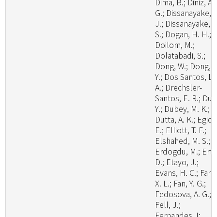
Dima, B.; Diniz, A.
G.; Dissanayake, A
J.; Dissanayake, L
S.; Dogan, H. H.;
Doilom, M.;
Dolatabadi, S.;
Dong, W.; Dong, Z
Y.; Dos Santos, L.
A.; Drechsler-
Santos, E. R.; Du, 
Y.; Dubey, M. K.;
Dutta, A. K.; Egidi,
E.; Elliott, T. F.;
Elshahed, M. S.;
Erdogdu, M.; Ertz
D.; Etayo, J.;
Evans, H. C.; Fan,
X. L.; Fan, Y. G.;
Fedosova, A. G.;
Fell, J.;
Fernandes, I;