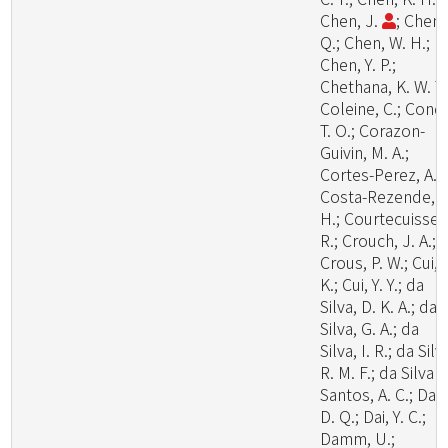
Chen, J.
; Chen,
Q.; Chen, W. H.;
Chen, Y. P.;
Chethana, K. W. T.
Coleine, C.; Cond
T. O.; Corazon-
Guivin, M. A.;
Cortes-Perez, A.;
Costa-Rezende, D
H.; Courtecuisse,
R.; Crouch, J. A.;
Crous, P. W.; Cui, 
K.; Cui, Y. Y.; da
Silva, D. K. A.; da
Silva, G. A.; da
Silva, I. R.; da Silv
R. M. F.; da Silva
Santos, A. C.; Dai,
D. Q.; Dai, Y. C.;
Damm, U.;