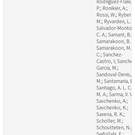
Rodriguez-Flakus
P.; Ronikier, A.;
Rossi, W.; Ryberg
M.; Ryvarden, L. R
Salvador-Montoy
C. A.; Samant, B.;
Samarakoon, B. C
Samarakoon, M.
C.; Sanchez-
Castro, I; Sanchez
Garcia, M.;
Sandoval-Denis,
M.; Santamaria, B.
Santiago, A. L. C.
M. A.; Sarma, V. V.;
Savchenko, A.;
Savchenko, K.;
Saxena, R. K.;
Scholler, M.;
Schoutteten, N.;
Seifollahi, E.;