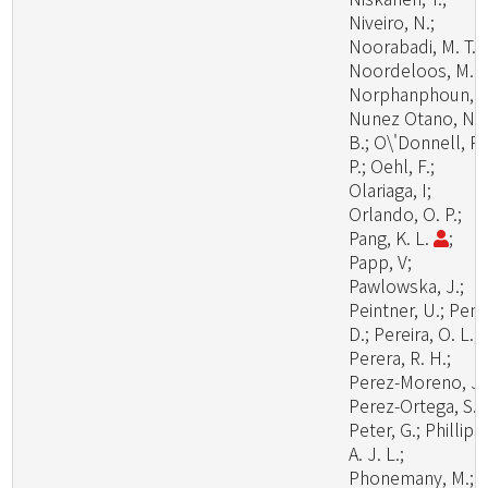
Niveiro, N.;
Noorabadi, M. T.;
Noordeloos, M. E
Norphanphoun, C
Nunez Otano, N.
B.; O\'Donnell, R.
P.; Oehl, F.;
Olariaga, I;
Orlando, O. P.;
Pang, K. L.
;
Papp, V;
Pawlowska, J.;
Peintner, U.; Pem
D.; Pereira, O. L.;
Perera, R. H.;
Perez-Moreno, J.
Perez-Ortega, S.;
Peter, G.; Phillips,
A. J. L.;
Phonemany, M.;