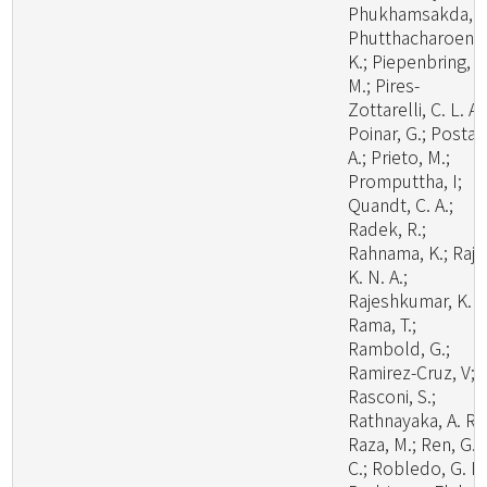
Phukhamsakda, C
Phutthacharoen,
K.; Piepenbring,
M.; Pires-
Zottarelli, C. L. A.
Poinar, G.; Posta,
A.; Prieto, M.;
Promputtha, I;
Quandt, C. A.;
Radek, R.;
Rahnama, K.; Raj,
K. N. A.;
Rajeshkumar, K. C
Rama, T.;
Rambold, G.;
Ramirez-Cruz, V;
Rasconi, S.;
Rathnayaka, A. R.;
Raza, M.; Ren, G.
C.; Robledo, G. L.