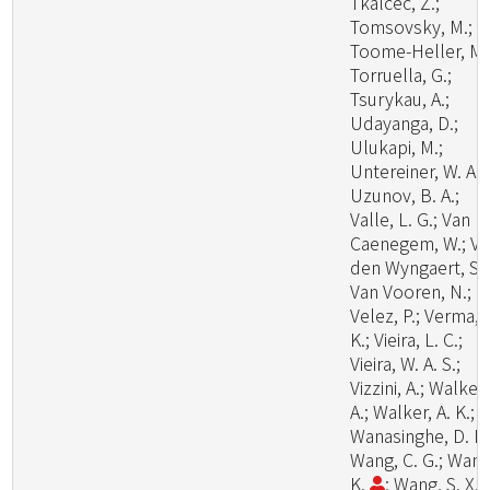
Tkalcec, Z.;
Tomsovsky, M.;
Toome-Heller, M.
Torruella, G.;
Tsurykau, A.;
Udayanga, D.;
Ulukapi, M.;
Untereiner, W. A.;
Uzunov, B. A.;
Valle, L. G.; Van
Caenegem, W.; V
den Wyngaert, S.;
Van Vooren, N.;
Velez, P.; Verma, 
K.; Vieira, L. C.;
Vieira, W. A. S.;
Vizzini, A.; Walker,
A.; Walker, A. K.;
Wanasinghe, D. N.
Wang, C. G.; Wang
K.
; Wang, S. X.;