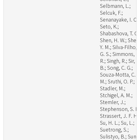
Selbmann, L.;
Selcuk, F.;
Senanayake, I. C.;
Seto, K.;
Shabashova, T. G.
Shen, H. W.; Shen
Y. M.; Silva-Filho, 
G. S.; Simmons, D
R.; Singh, R.; Sir, E
B.; Song, C. G.;
Souza-Motta, C.
M.; Sruthi, O. P.;
Stadler, M.;
Stchigel, A. M.;
Stemler, J.;
Stephenson, S. L.
Strassert, J. F. H.;
Su, H. L.; Su, L.;
Suetrong, S.;
Sulistyo, B.; Sun, 