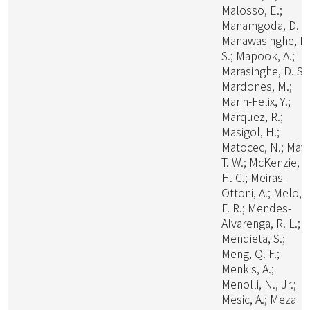
Malosso, E.;
Manamgoda, D. S.
Manawasinghe, I.
S.; Mapook, A.;
Marasinghe, D. S.;
Mardones, M.;
Marin-Felix, Y.;
Marquez, R.;
Masigol, H.;
Matocec, N.; May,
T. W.; McKenzie, E
H. C.; Meiras-
Ottoni, A.; Melo, R
F. R.; Mendes-
Alvarenga, R. L.;
Mendieta, S.;
Meng, Q. F.;
Menkis, A.;
Menolli, N., Jr.;
Mesic, A.; Meza