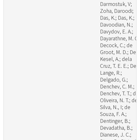
Darmostuk, V;
Zoha, Daroodi;
Das, K.; Das, K.;
Davoodian, N.;
Davydov, E. A.;
Dayarathne, M. C.
Decock, C.; de
Groot, M. D.; De
Kesel, A.; dela
Cruz, T. E. E.; De
Lange, R.;
Delgado, G.;
Denchev, C. M.;
Denchev, T. T.; de
Oliveira, N. T.; de
Silva, N., I; de
Souza, F. A.;
Dentinger, B.;
Devadatha, B.;
Dianese, J. C.;