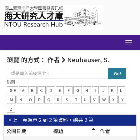
Skip
navigation
瀏覽 的方式： 作者
Neuhauser, S.
或
是
輸
跳到：
入
0-9
A
B
C
D
E
F
G
H
I
J
K
L
前
幾
M
N
O
P
Q
R
S
T
U
V
W
X
Y
個
Z
字：
< 上一頁
顯示 2 到 2 筆資料，總共 2 筆
公開日期
標題
作者