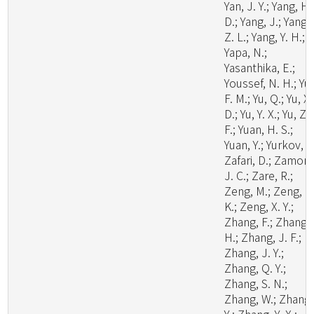
Yan, J. Y.; Yang, H.
D.; Yang, J.; Yang,
Z. L.; Yang, Y. H.;
Yapa, N.;
Yasanthika, E.;
Youssef, N. H.; Yu,
F. M.; Yu, Q.; Yu, X.
D.; Yu, Y. X.; Yu, Z.
F.; Yuan, H. S.;
Yuan, Y.; Yurkov, A.
Zafari, D.; Zamora
J. C.; Zare, R.;
Zeng, M.; Zeng, N
K.; Zeng, X. Y.;
Zhang, F.; Zhang,
H.; Zhang, J. F.;
Zhang, J. Y.;
Zhang, Q. Y.;
Zhang, S. N.;
Zhang, W.; Zhang,