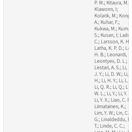
P. M.; Kitaura, M. J
Klawonn, I;
Kolarik, M.; Kong,
A.; Kuhar, F.;
Kukwa, M.; Kumar
S.; Kusan, I; Lado,
C.; Larsson, K. H.;
Latha, K. P. D.; Le
H. B.; Leonardi, M
Leontyev, D. L.;
Lestari, A. S.; Li, C
J. Y.; Li, D. W.; Li,
H.; Li, H. Y.; Li, L.;
Li, Q. R.; Li, Q.; Li,
W. L.; Li, Y.; Li, Y. C
Li, Y. X.; Liao, C. F.
Liimatainen, K.;
Lim, Y. W.; Lin, C.
G.; Linaldeddu, B
T.; Linde, C. C.;