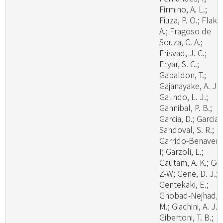
Firmino, A. L.;
Fiuza, P. O.; Flaku
A.; Fragoso de
Souza, C. A.;
Frisvad, J. C.;
Fryar, S. C.;
Gabaldon, T.;
Gajanayake, A. J.;
Galindo, L. J.;
Gannibal, P. B.;
Garcia, D.; Garcia-
Sandoval, S. R.;
Garrido-Benavent
I; Garzoli, L.;
Gautam, A. K.; Ge,
Z-W; Gene, D. J.;
Gentekaki, E.;
Ghobad-Nejhad,
M.; Giachini, A. J.;
Gibertoni, T. B.;