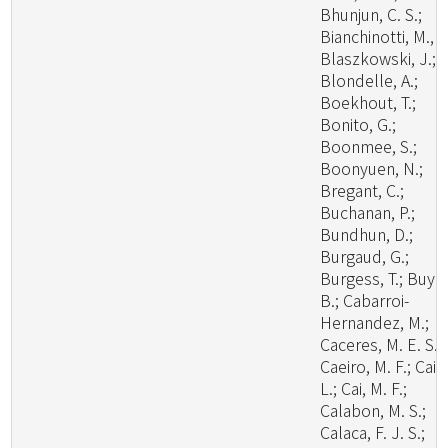
Bhunjun, C. S.;
Bianchinotti, M., V
Blaszkowski, J.;
Blondelle, A.;
Boekhout, T.;
Bonito, G.;
Boonmee, S.;
Boonyuen, N.;
Bregant, C.;
Buchanan, P.;
Bundhun, D.;
Burgaud, G.;
Burgess, T.; Buyc
B.; Cabarroi-
Hernandez, M.;
Caceres, M. E. S.;
Caeiro, M. F.; Cai,
L.; Cai, M. F.;
Calabon, M. S.;
Calaca, F. J. S.;