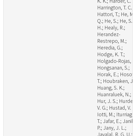
K. K.; Harder, C. B
Harrington, T. C.;
Hattori, T.; He, M.
Q.; He, S.; He, S.
H.; Healy, R.;
Herandez-
Restrepo, M.;
Heredia, G.;
Hodge, K. T.;
Holgado-Rojas, M
Hongsanan, S.;
Horak, E.; Hosoya
T.; Houbraken, J.;
Huang, S. K.;
Huanraluek, N.;
Hur, J. S.; Hurdea
V. G.; Hustad, V. P.
Iotti, M.; Iturriaga,
T.; Jafar, E.; Janik,
P.; Jany, J. L.;
Jayalal, R. G. U.;