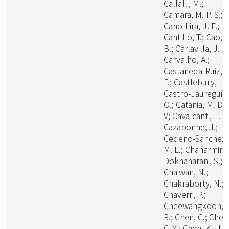
Callalli, M.;
Camara, M. P. S.;
Cano-Lira, J. F.;
Cantillo, T.; Cao,
B.; Carlavilla, J. R.
Carvalho, A.;
Castaneda-Ruiz, R
F.; Castlebury, L.;
Castro-Jauregui,
O.; Catania, M. D.,
V; Cavalcanti, L. H
Cazabonne, J.;
Cedeno-Sanchez,
M. L.; Chaharmiri-
Dokhaharani, S.;
Chaiwan, N.;
Chakraborty, N.;
Chaverri, P.;
Cheewangkoon,
R.; Chen, C.; Chen
C. Y.; Chen, K. H.;