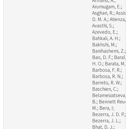
Armand, A.;
Arumugam, E.;
Asghari, R.; Assis,
D. M. A.; Atienza, V
Avasthi, S.;
Azevedo, E.;
Bahkali, A. H.;
Bakhshi, M.;
Banihashemi, Z.;
Bao, D. F.; Baral,
H. O.; Barata, M.;
Barbosa, F. R.;
Barbosa, R. N.;
Barreto, R. W.;
Baschien, C.;
Belamesiatseva, 
B.; Bennett Reuel
M.; Bera, I;
Bezerra, J. D. P.;
Bezerra, J. L.;
Bhat, D. J.;