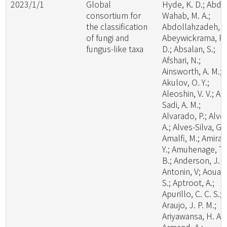
2023/1/1
Global
Hyde, K. D.; Abde
consortium for
Wahab, M. A.;
the classification
Abdollahzadeh, J.
of fungi and
Abeywickrama, P.
fungus-like taxa
D.; Absalan, S.;
Afshari, N.;
Ainsworth, A. M.;
Akulov, O. Y.;
Aleoshin, V. V.; Al-
Sadi, A. M.;
Alvarado, P.; Alve
A.; Alves-Silva, G.;
Amalfi, M.; Amira,
Y.; Amuhenage, T.
B.; Anderson, J. L
Antonin, V; Aouali
S.; Aptroot, A.;
Apurillo, C. C. S.;
Araujo, J. P. M.;
Ariyawansa, H. A.;