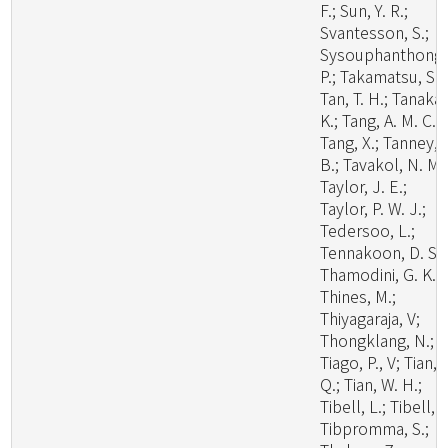
F.; Sun, Y. R.;
Svantesson, S.;
Sysouphanthong,
P.; Takamatsu, S.;
Tan, T. H.; Tanaka,
K.; Tang, A. M. C.;
Tang, X.; Tanney, 
B.; Tavakol, N. M.
Taylor, J. E.;
Taylor, P. W. J.;
Tedersoo, L.;
Tennakoon, D. S.;
Thamodini, G. K.;
Thines, M.;
Thiyagaraja, V;
Thongklang, N.;
Tiago, P., V; Tian,
Q.; Tian, W. H.;
Tibell, L.; Tibell, S
Tibpromma, S.;