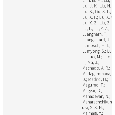
Linn, M. M.; Liu, F.
Liu, J. K.; Liu, N. G
Liu, S.; Liu, S. L.;
Liu, X. F.; Liu, X. Y.;
Liu, X. Z.; Liu, Z. B
Lu, L.; Lu, Y. Z.;
Luangharn, T.;
Luangsa-ard, J. J.
Lumbsch, H. T.;
Lumyong, S.; Luo
L.; Luo, M.; Luo, Z
L.; Ma, J.;
Machado, A. R.;
Madagammana, A
D.; Madrid, H.;
Magurno, F.;
Magyar, D.;
Mahadevan, N.;
Maharachchikum
ura, S. S. N.;
Maimaiti, Y.;