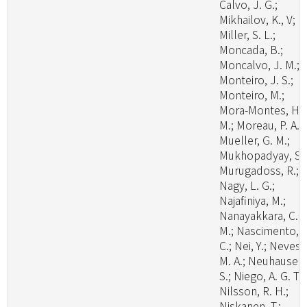
Calvo, J. G.;
Mikhailov, K., V;
Miller, S. L.;
Moncada, B.;
Moncalvo, J. M.;
Monteiro, J. S.;
Monteiro, M.;
Mora-Montes, H.
M.; Moreau, P. A.;
Mueller, G. M.;
Mukhopadyay, S.;
Murugadoss, R.;
Nagy, L. G.;
Najafiniya, M.;
Nanayakkara, C.
M.; Nascimento, C
C.; Nei, Y.; Neves,
M. A.; Neuhauser,
S.; Niego, A. G. T.;
Nilsson, R. H.;
Niskanen, T.;