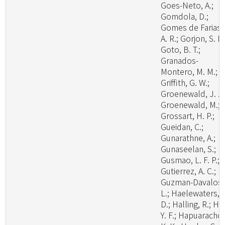
Goes-Neto, A.;
Gomdola, D.;
Gomes de Farias,
A. R.; Gorjon, S. P.
Goto, B. T.;
Granados-
Montero, M. M.;
Griffith, G. W.;
Groenewald, J. Z.
Groenewald, M.;
Grossart, H. P.;
Gueidan, C.;
Gunarathne, A.;
Gunaseelan, S.;
Gusmao, L. F. P.;
Gutierrez, A. C.;
Guzman-Davalos,
L.; Haelewaters,
D.; Halling, R.; Ha
Y. F.; Hapuarachch