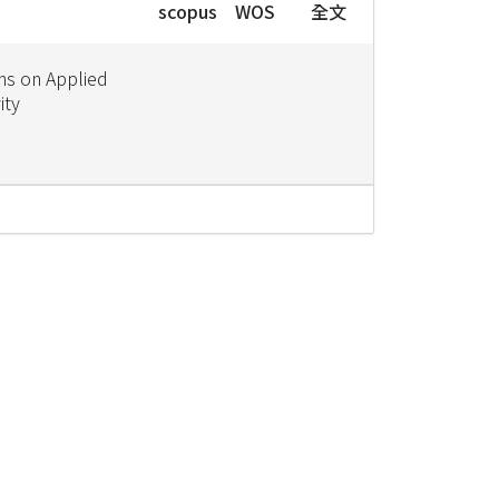
scopus
WOS
全文
ns on Applied
ity