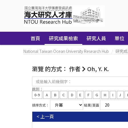
Skip
navigation
首頁
研究成果檢索
研究人員
單位
National Taiwan Ocean University Research Hub
研究成
瀏覽 的方式： 作者
Oh, Y. K.
或
是
輸
跳到：
入
0-9
A
B
C
D
E
F
G
H
I
J
前
幾
排序方式：
結果/頁面
個
字：
< 上一頁