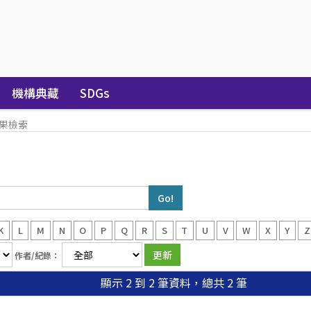
機構典藏
SDGs
果檢索
K
L
M
N
O
P
Q
R
S
T
U
V
W
X
Y
Z
作者/紀錄：
顯示 2 到 2 筆資料，總共 2 筆