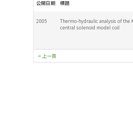
公開日期
標題
2005
Thermo-hydraulic analysis of the
central solenoid model coil
< 上一頁