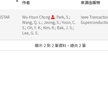
作者
來源出版物
 KSTAR
Wu-Hsun Chung
; Park, S.;
Ieee Transactio
Wang, Q. L.; Jeong, S.; Yoon, C.
Superconductiv
S.; Oh, Y. K.; Kim, K.; Bak, J. S.;
Lee, G. S.
顯示 2 到 2 筆資料，總共 2 筆