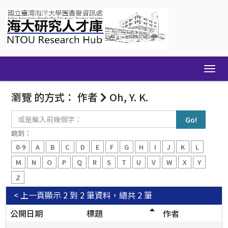
Skip
navigation
瀏覽 的方式： 作者
Oh, Y. K.
或
是
輸
跳到：
入
0-9
A
B
C
D
E
F
G
H
I
J
K
L
前
幾
M
N
O
P
Q
R
S
T
U
V
W
X
Y
個
Z
字：
< 上一頁
顯示 2 到 2 筆資料，總共 2 筆
公開日期
標題
作者