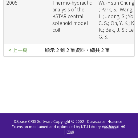
2005
Thermo-hydraulic
Wu-Hsun Chung
analysis of the
; Park, S.; Wang, Q
KSTAR central
L.; Jeong, S.; Yoo
solenoid model
C. S.; Oh, Y. K.; Ki
coil
K.; Bak, J. S.; Lee,
G. S.
< 上一頁
顯示 2 到 2 筆資料，總共 2 筆
DSpace-CRIS Software
Copyright © 2002-
Duraspace
4science -
Extension maintained and optimized by
NTU Library
回饋